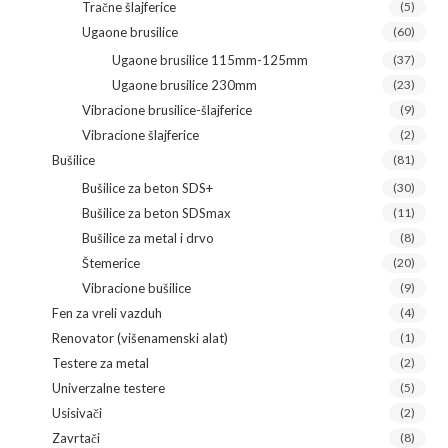
Tračne šlajferice
(5)
Ugaone brusilice
(60)
Ugaone brusilice 115mm-125mm
(37)
Ugaone brusilice 230mm
(23)
Vibracione brusilice-šlajferice
(9)
Vibracione šlajferice
(2)
Bušilice
(81)
Bušilice za beton SDS+
(30)
Bušilice za beton SDSmax
(11)
Bušilice za metal i drvo
(8)
Štemerice
(20)
Vibracione bušilice
(9)
Fen za vreli vazduh
(4)
Renovator (višenamenski alat)
(1)
Testere za metal
(2)
Univerzalne testere
(5)
Usisivači
(2)
Zavrtači
(8)