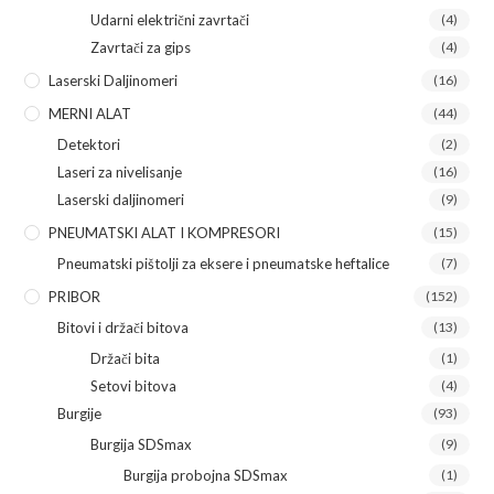
Udarni električni zavrtači
(4)
Zavrtači za gips
(4)
Laserski Daljinomeri
(16)
MERNI ALAT
(44)
Detektori
(2)
Laseri za nivelisanje
(16)
Laserski daljinomeri
(9)
PNEUMATSKI ALAT I KOMPRESORI
(15)
Pneumatski pištolji za eksere i pneumatske heftalice
(7)
PRIBOR
(152)
Bitovi i držači bitova
(13)
Držači bita
(1)
Setovi bitova
(4)
Burgije
(93)
Burgija SDSmax
(9)
Burgija probojna SDSmax
(1)