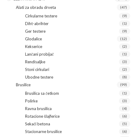
Alati za obradu drveta
(47)
Cirkularne testere
(9)
Diht-abrihter
(1)
Ger testere
(9)
Glodalice
(12)
Kekserice
(2)
Lančani probijač
(1)
Rendisaljke
(3)
Stoni cirkulari
(2)
Ubodne testere
(8)
Brusilice
(99)
Brusilica sa četkom
(1)
Polirke
(3)
Ravna brusilica
(4)
Rotacione šlajferice
(6)
Sekači betona
(5)
Stacionarne brusilice
(6)