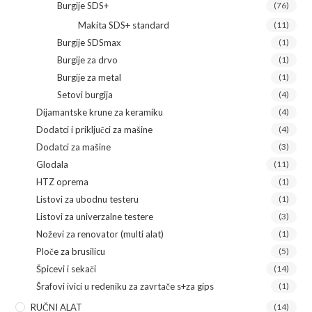
Burgije SDS+
(76)
Makita SDS+ standard
(11)
Burgije SDSmax
(1)
Burgije za drvo
(1)
Burgije za metal
(1)
Setovi burgija
(4)
Dijamantske krune za keramiku
(4)
Dodatci i priključci za mašine
(4)
Dodatci za mašine
(3)
Glodala
(11)
HTZ oprema
(1)
Listovi za ubodnu testeru
(1)
Listovi za univerzalne testere
(3)
Noževi za renovator (multi alat)
(1)
Ploče za brusilicu
(5)
Špicevi i sekači
(14)
Šrafovi ivici u redeniku za zavrtače s+za gips
(1)
RUČNI ALAT
(14)