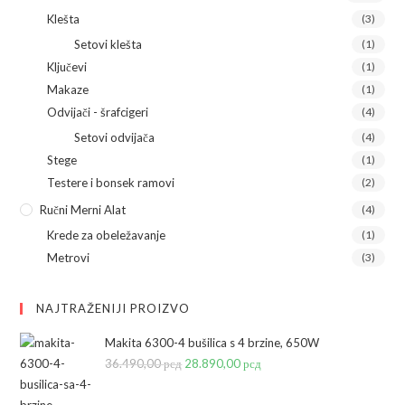
Klešta
(3)
Setovi klešta
(1)
Ključevi
(1)
Makaze
(1)
Odvijači - šrafcigeri
(4)
Setovi odvijača
(4)
Stege
(1)
Testere i bonsek ramovi
(2)
Ručni Merni Alat
(4)
Krede za obeležavanje
(1)
Metrovi
(3)
NAJTRAŽENIJI PROIZVO
Makita 6300-4 bušilica s 4 brzine, 650W
36.490,00
рсд
Originalna
28.890,00
рсд
Trenutna
cena
cena