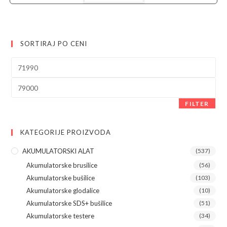
89.990,00 рсд.
SORTIRAJ PO CENI
Minimalna
cena
Maksimalna
cena
FILTER
KATEGORIJE PROIZVODA
AKUMULATORSKI ALAT
(537)
Akumulatorske brusilice
(56)
Akumulatorske bušilice
(103)
Akumulatorske glodalice
(10)
Akumulatorske SDS+ bušilice
(51)
Akumulatorske testere
(34)