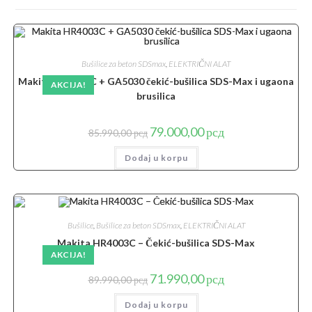
Bušilice za beton SDSmax
,
ELEKTRIČNI ALAT
Makita HR4003C + GA5030 čekić-bušilica SDS-Max i ugaona
AKCIJA!
brusilica
Originalna
Trenutna
79.000,00
рсд
85.990,00
рсд
cena
cena
je
je:
Dodaj u korpu
bila:
79.000,00 рсд.
85.990,00 рсд.
Bušilice
,
Bušilice za beton SDSmax
,
ELEKTRIČNI ALAT
Makita HR4003C – Čekić-bušilica SDS-Max
AKCIJA!
Originalna
Trenutna
71.990,00
рсд
89.990,00
рсд
cena
cena
je
je:
Dodaj u korpu
bila:
71.990,00 рсд.