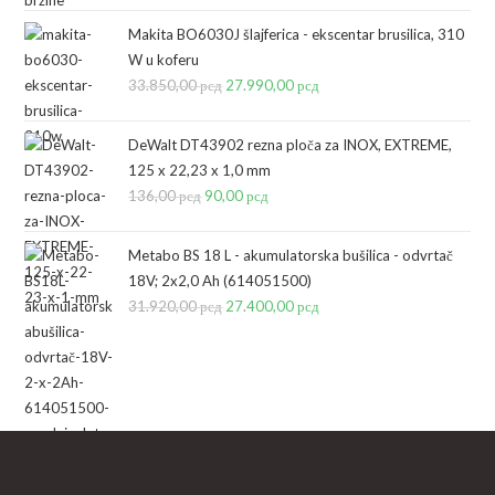
je
je:
bila:
28.890,00 рсд.
Makita BO6030J šlajferica - ekscentar brusilica, 310
W u koferu
36.490,00 рсд.
33.850,00
рсд
Originalna
27.990,00
рсд
Trenutna
cena
cena
je
je:
DeWalt DT43902 rezna ploča za INOX, EXTREME,
bila:
27.990,00 рсд.
125 x 22,23 x 1,0 mm
136,00
рсд
Originalna
90,00
33.850,00 рсд.
рсд
Trenutna
cena
cena
je
je:
Metabo BS 18 L - akumulatorska bušilica - odvrtač
bila:
90,00 рсд.
18V; 2x2,0 Ah (614051500)
31.920,00
рсд
136,00 рсд.
Originalna
27.400,00
рсд
Trenutna
cena
cena
je
je:
bila:
27.400,00 рсд.
31.920,00 рсд.