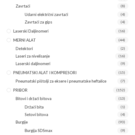
Zavrtači
(8)
Udarni električni zavrtači
(4)
Zavrtači za gips
(4)
Laserski Daljinomeri
(16)
MERNI ALAT
(44)
Detektori
(2)
Laseri za nivelisanje
(16)
Laserski daljinomeri
(9)
PNEUMATSKI ALAT I KOMPRESORI
(15)
Pneumatski pištolji za eksere i pneumatske heftalice
(7)
PRIBOR
(152)
Bitovi i držači bitova
(13)
Držači bita
(1)
Setovi bitova
(4)
Burgije
(93)
Burgija SDSmax
(9)