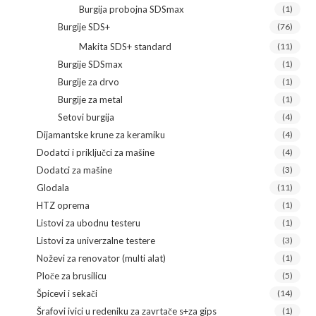
Burgija probojna SDSmax
(1)
Burgije SDS+
(76)
Makita SDS+ standard
(11)
Burgije SDSmax
(1)
Burgije za drvo
(1)
Burgije za metal
(1)
Setovi burgija
(4)
Dijamantske krune za keramiku
(4)
Dodatci i priključci za mašine
(4)
Dodatci za mašine
(3)
Glodala
(11)
HTZ oprema
(1)
Listovi za ubodnu testeru
(1)
Listovi za univerzalne testere
(3)
Noževi za renovator (multi alat)
(1)
Ploče za brusilicu
(5)
Špicevi i sekači
(14)
Šrafovi ivici u redeniku za zavrtače s+za gips
(1)