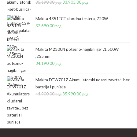
35.690,00
рсд
Originalna
33.905,00
рсд
Trenutna
cena
cena
je
je:
Makita 4351FCT ubodna testera, 720W
bila:
33.905,00 рсд.
32.690,00
рсд
35.690,00 рсд.
Makita M2300N potezno-nagibni ger ,1.500W
,255mm
34.190,00
рсд
Makita DTW701Z Akumulatorski udarni zavrtač, bez
baterija i punjača
44.900,00
рсд
Originalna
35.990,00
рсд
Trenutna
cena
cena
je
je:
bila:
35.990,00 рсд.
44.900,00 рсд.