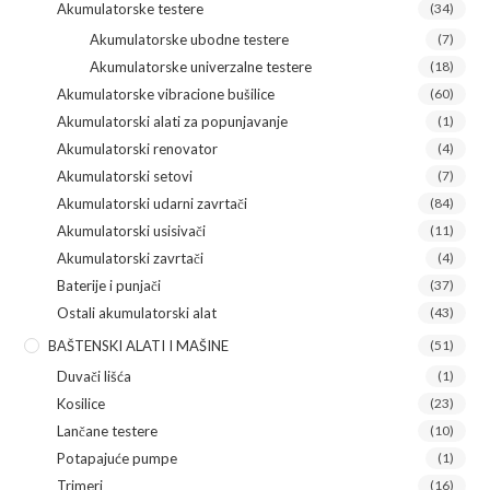
Akumulatorske testere
(34)
Akumulatorske ubodne testere
(7)
Akumulatorske univerzalne testere
(18)
Akumulatorske vibracione bušilice
(60)
Akumulatorski alati za popunjavanje
(1)
Akumulatorski renovator
(4)
Akumulatorski setovi
(7)
Akumulatorski udarni zavrtači
(84)
Akumulatorski usisivači
(11)
Akumulatorski zavrtači
(4)
Baterije i punjači
(37)
Ostali akumulatorski alat
(43)
BAŠTENSKI ALATI I MAŠINE
(51)
Duvači lišća
(1)
Kosilice
(23)
Lančane testere
(10)
Potapajuće pumpe
(1)
Trimeri
(16)