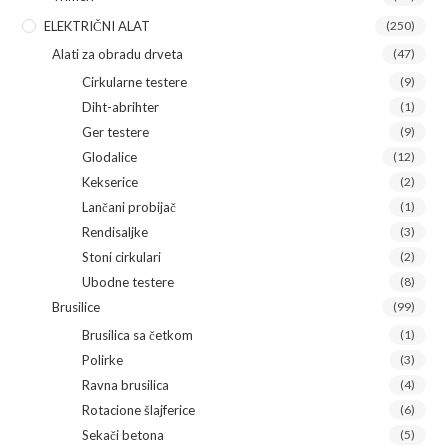
ELEKTRIČNI ALAT
(250)
Alati za obradu drveta
(47)
Cirkularne testere
(9)
Diht-abrihter
(1)
Ger testere
(9)
Glodalice
(12)
Kekserice
(2)
Lančani probijač
(1)
Rendisaljke
(3)
Stoni cirkulari
(2)
Ubodne testere
(8)
Brusilice
(99)
Brusilica sa četkom
(1)
Polirke
(3)
Ravna brusilica
(4)
Rotacione šlajferice
(6)
Sekači betona
(5)