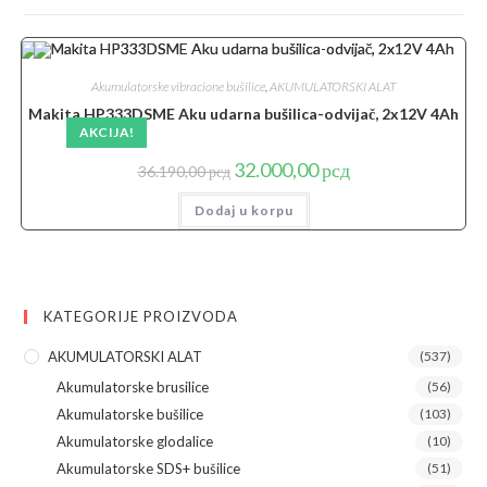
Akumulatorske vibracione bušilice
,
AKUMULATORSKI ALAT
Makita HP333DSME Aku udarna bušilica-odvijač, 2x12V 4Ah
AKCIJA!
Originalna
Trenutna
32.000,00
рсд
36.190,00
рсд
cena
cena
je
je:
Dodaj u korpu
bila:
32.000,00 рсд.
36.190,00 рсд.
KATEGORIJE PROIZVODA
AKUMULATORSKI ALAT
(537)
Akumulatorske brusilice
(56)
Akumulatorske bušilice
(103)
Akumulatorske glodalice
(10)
Akumulatorske SDS+ bušilice
(51)