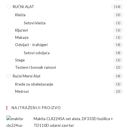
RUČNI ALAT
(14)
Klešta
(3)
Setovi klešta
(1)
Ključevi
(1)
Makaze
(1)
Odvijači - šrafcigeri
(4)
Setovi odvijača
(4)
Stege
(1)
Testere i bonsek ramovi
(2)
Ručni Merni Alat
(4)
Krede za obeležavanje
(1)
Metrovi
(3)
NAJTRAŽENIJI PROIZVO
Makita CLX224SA set alata, DF333D bušilica +
TD110D udarni zavrtač