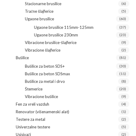
Stacionarne brusilice
(6)
Tračne šlajferice
(5)
Ugaone brusilice
(60)
Ugaone brusilice 115mm-125mm
(37)
Ugaone brusilice 230mm
(23)
Vibracione brusilice-šlajferice
(9)
Vibracione šlajferice
(2)
Bušilice
(81)
Bušilice za beton SDS+
(30)
Bušilice za beton SDSmax
(11)
Bušilice za metal i drvo
(8)
Štemerice
(20)
Vibracione bušilice
(9)
Fen za vreli vazduh
(4)
Renovator (višenamenski alat)
(1)
Testere za metal
(2)
Univerzalne testere
(5)
Usisivači
(2)