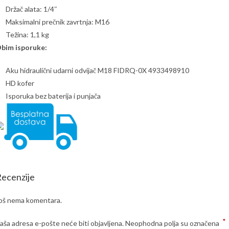
Držač alata: 1/4″
Maksimalni prečnik zavrtnja: M16
Težina: 1,1 kg
bim isporuke:
Aku hidraulični udarni odvijač M18 FIDRQ-0X 4933498910
HD kofer
Isporuka bez baterija i punjača
ecenzije
oš nema komentara.
*
aša adresa e-pošte neće biti objavljena.
Neophodna polja su označena