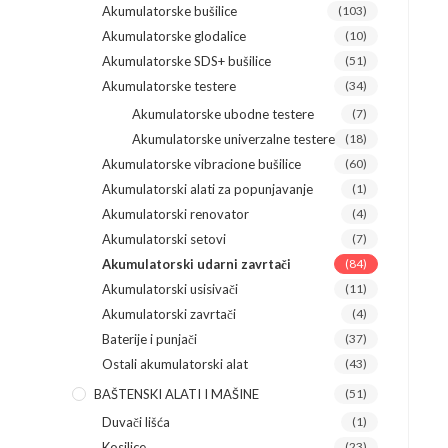
Akumulatorske bušilice
(103)
Akumulatorske glodalice
(10)
Akumulatorske SDS+ bušilice
(51)
Akumulatorske testere
(34)
Akumulatorske ubodne testere
(7)
Akumulatorske univerzalne testere
(18)
Akumulatorske vibracione bušilice
(60)
Akumulatorski alati za popunjavanje
(1)
Akumulatorski renovator
(4)
Akumulatorski setovi
(7)
Akumulatorski udarni zavrtači
(84)
Akumulatorski usisivači
(11)
Akumulatorski zavrtači
(4)
Baterije i punjači
(37)
Ostali akumulatorski alat
(43)
BAŠTENSKI ALATI I MAŠINE
(51)
Duvači lišća
(1)
Kosilice
(23)