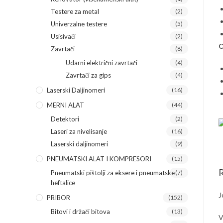
Testere za metal
(2)
Univerzalne testere
(5)
Usisivači
(2)
O
Zavrtači
(8)
Udarni električni zavrtači
(4)
Zavrtači za gips
(4)
Laserski Daljinomeri
(16)
MERNI ALAT
(44)
Detektori
(2)
Laseri za nivelisanje
(16)
Laserski daljinomeri
(9)
PNEUMATSKI ALAT I KOMPRESORI
(15)
R
Pneumatski pištolji za eksere i pneumatske
(7)
heftalice
J
PRIBOR
(152)
Bitovi i držači bitova
(13)
V