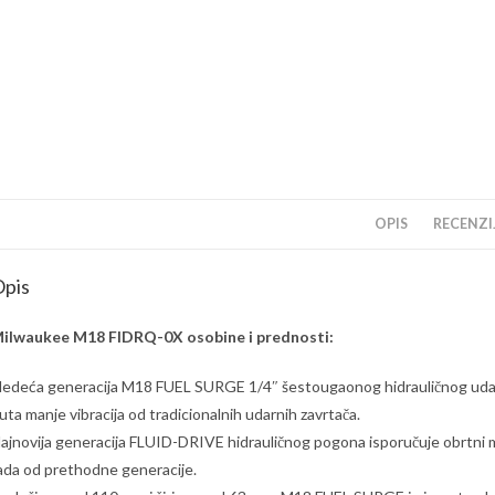
OPIS
RECENZIJ
pis
ilwaukee M18 FIDRQ-0X osobine i prednosti:
ledeća generacija M18 FUEL SURGE 1/4″ šestougaonog hidrauličnog udarno
uta manje vibracija od tradicionalnih udarnih zavrtača.
ajnovija generacija FLUID-DRIVE hidrauličnog pogona isporučuje obrtni 
ada od prethodne generacije.