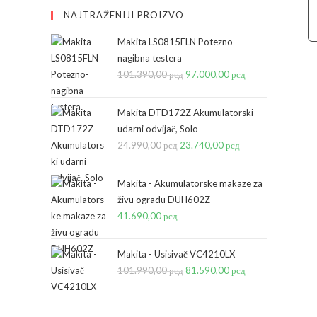
NAJTRAŽENIJI PROIZVO
Makita LS0815FLN Potezno-
nagibna testera
101.390,00
рсд
Originalna
97.000,00
рсд
Trenutna
cena
cena
je
je:
Makita DTD172Z Akumulatorski
bila:
97.000,00 рсд.
udarni odvijač, Solo
24.990,00
рсд
Originalna
23.740,00
101.390,00 рсд.
рсд
Trenutna
cena
cena
je
je:
Makita - Akumulatorske makaze za
bila:
23.740,00 рсд.
živu ogradu DUH602Z
41.690,00
рсд
24.990,00 рсд.
Makita - Usisivač VC4210LX
101.990,00
рсд
Originalna
81.590,00
рсд
Trenutna
cena
cena
je
je: