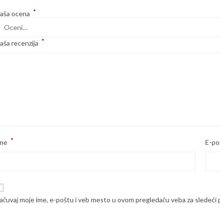
*
aša ocena
*
aša recenzija
*
me
E-po
ačuvaj moje ime, e-poštu i veb mesto u ovom pregledaču veba za sledeći