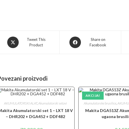
Opens
Opens
Tweet This
Share on
Product
Facebook
in
in
a
a
new
new
window
window
Povezani proizvodi
AKCIJA!
AKUMULATORSKI ALAT
,
Akumulatorski setovi
Akumulatorske brusilice
,
AKUMUL
Makita Akumulatorski set 1 – LXT 18 V
Makita DGA513Z Akum
– DHR202 + DGA452 + DDF482
ugaona brusili
Origina