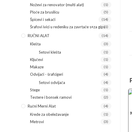
Noževi za renovator (multi alat)
(1)
Ploče za brusilicu
(5)
Špicevi i sekači
(14)
Šrafovi ivici u redeniku za zavrtače s+za gips
(1)
RUČNI ALAT
(14)
Klešta
(3)
Setovi klešta
(1)
Ključevi
(1)
Makaze
(1)
Odvijači - šrafcigeri
(4)
Setovi odvijača
(4)
Stege
(1)
Testere i bonsek ramovi
(2)
Ručni Merni Alat
(4)
Krede za obeležavanje
(1)
Metrovi
(3)