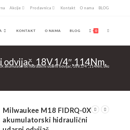
vna
Akcije
Prodavnica
Kontakt
O nama
BLOG
TOGGLE
A
KONTAKT
O NAMA
BLOG
0
 odvijač, 18V,1/4″,114Nm,
WEBSITE
akumulatorski hidraulični udarni odvijač, 18V,1/4″,114Nm, bez baterija-
SEARCH
Milwaukee M18 FIDRQ-0X
akumulatorski hidraulični
udarni odvijač,