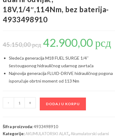
18V,1/4″,114Nm, bez baterija-
4933498910
42.900,00
рсд
Originalna
Trenutna
cena
cena
45.150,00
рсд
je
je:
bila:
42.900,00 рсд
45.150,00 рсд.
Sledeća generacija M18 FUEL SURGE 1/4″
šestougaonog hidrauličnog udarnog zavrtača
Najnovija generacija FLUID-DRIVE hidrauličnog pogona
isporučuje obrtni moment od 113 Nm
Milwaukee
-
+
DODAJ U KORPU
M18
FIDRQ-
0X
Šifra proizvoda:
4933498910
akumulatorski
Kategorije:
AKUMULATORSKI ALAT
,
Akumulatorski udarni