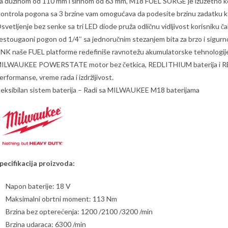
a dužinom od 110 mm i širinom od 63 mm, M18 FUEL SURGE je izuzetno kom
ontrola pogona sa 3 brzine vam omogućava da podesite brzinu zadatku koji
svetljenje bez senke sa tri LED diode pruža odličnu vidljivost korisniku ča
estougaoni pogon od 1/4″ sa jednoručnim stezanjem bita za brzo i sigurno 
NK naše FUEL platforme redefiniše ravnotežu akumulatorske tehnologij
ILWAUKEE POWERSTATE motor bez četkica, REDLITHIUM baterija i REDL
erformanse, vreme rada i izdržljivost.
leksibilan sistem baterija – Radi sa MILWAUKEE M18 baterijama
pecifikacija proizvoda:
Napon baterije: 18 V
Maksimalni obrtni moment: 113 Nm
Brzina bez opterećenja: 1200 /2100 /3200 /min
Brzina udaraca: 6300 /min