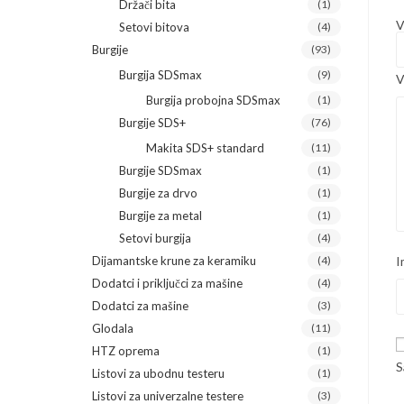
Držači bita
(1)
V
Setovi bitova
(4)
Burgije
(93)
Burgija SDSmax
(9)
V
Burgija probojna SDSmax
(1)
Burgije SDS+
(76)
Makita SDS+ standard
(11)
Burgije SDSmax
(1)
Burgije za drvo
(1)
Burgije za metal
(1)
Setovi burgija
(4)
Dijamantske krune za keramiku
(4)
I
Dodatci i priključci za mašine
(4)
Dodatci za mašine
(3)
Glodala
(11)
HTZ oprema
(1)
S
Listovi za ubodnu testeru
(1)
Listovi za univerzalne testere
(3)