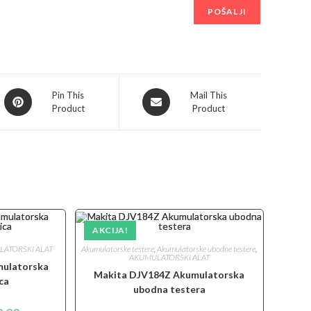
Opens
Opens
Pin This
Mail This
Product
Product
in
in
a
a
new
new
window
window
AKCIJA!
ATORSKI ALAT
Akumulatorske testere
,
Akumulatorske ubodne testere
,
AKUMULATORSKI ALAT
ulatorska
Makita DJV184Z Akumulatorska
ca
ubodna testera
lna
Trenutna