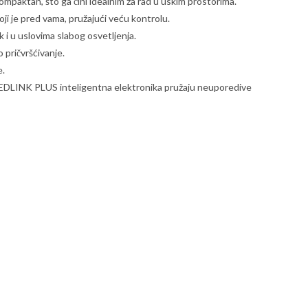
paktan, što ga čini idealnim za rad u uskim prostorima.
 je pred vama, pružajući veću kontrolu.
k i u uslovima slabog osvetljenja.
pričvršćivanje.
e.
INK PLUS inteligentna elektronika pružaju neuporedive