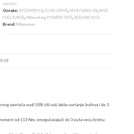
hidraulični
zavrtači
udarni
Oznake:
4933498910
,
FLUID-DRIVE
,
M18 FIDRQ-0X
,
M18
odvijač,
FUEL SURGE
,
Milwaukee
,
POWERSTATE
,
REDLINK PLUS
18V,1/4",114Nm,
Brend:
Milwaukee
bez
baterija-
4933498910
količina
E (0)
g zavrtača nudi 50% tiši rad, lakše uvrtanje šrafova i do 3
moment od 113 Nm, omogućavajući do 3 puta veću brzinu