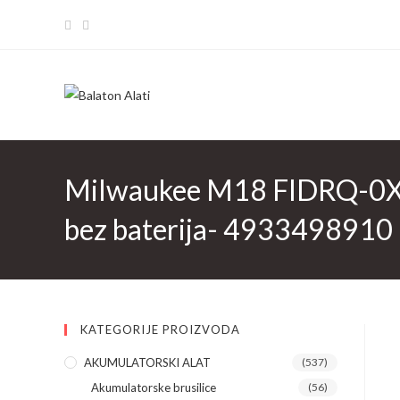
Skip
to
content
Milwaukee M18 FIDRQ-0X ak
bez baterija- 4933498910
KATEGORIJE PROIZVODA
AKUMULATORSKI ALAT
(537)
Akumulatorske brusilice
(56)