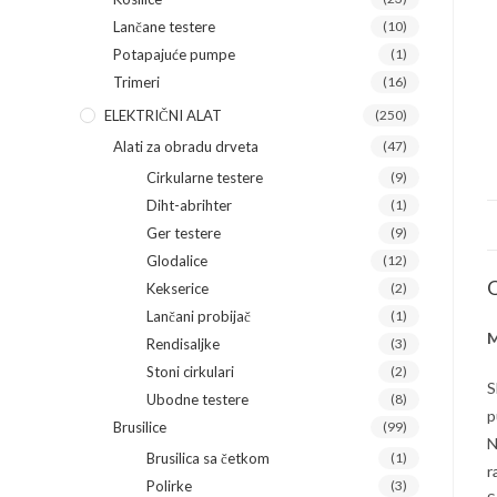
Lančane testere
(10)
Potapajuće pumpe
(1)
Trimeri
(16)
ELEKTRIČNI ALAT
(250)
Alati za obradu drveta
(47)
Cirkularne testere
(9)
Diht-abrihter
(1)
Ger testere
(9)
Glodalice
(12)
O
Kekserice
(2)
Lančani probijač
(1)
M
Rendisaljke
(3)
Stoni cirkulari
(2)
S
Ubodne testere
(8)
p
Brusilice
(99)
N
Brusilica sa četkom
(1)
r
Polirke
(3)