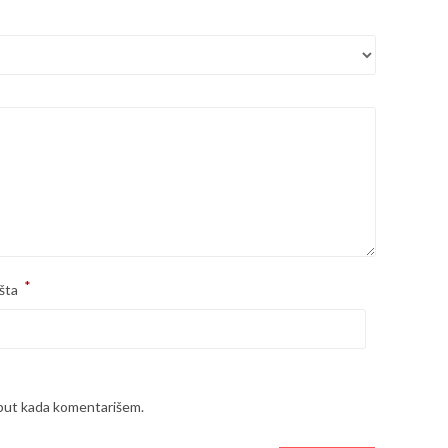
*
šta
 put kada komentarišem.