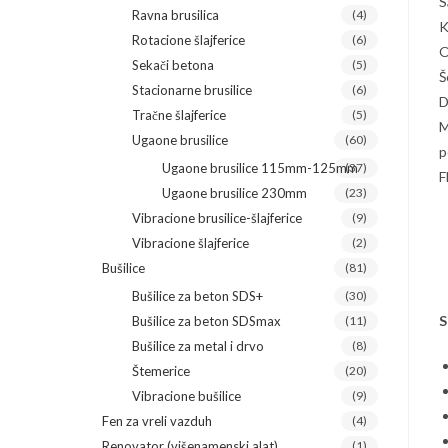
S
Ravna brusilica
(4)
K
Rotacione šlajferice
(6)
O
Sekači betona
(5)
Š
Stacionarne brusilice
(6)
D
Tračne šlajferice
(5)
M
Ugaone brusilice
(60)
p
Ugaone brusilice 115mm-125mm
(37)
F
Ugaone brusilice 230mm
(23)
Vibracione brusilice-šlajferice
(9)
Vibracione šlajferice
(2)
Bušilice
(81)
Bušilice za beton SDS+
(30)
S
Bušilice za beton SDSmax
(11)
Bušilice za metal i drvo
(8)
Štemerice
(20)
Vibracione bušilice
(9)
Fen za vreli vazduh
(4)
Renovator (višenamenski alat)
(1)