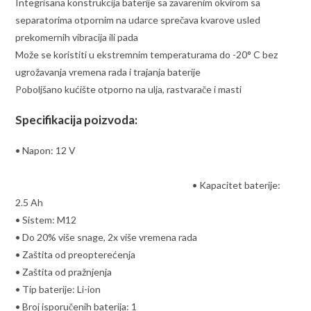
Integrisana konstrukcija baterije sa zavarenim okvirom sa
separatorima otpornim na udarce sprečava kvarove usled
prekomernih vibracija ili pada
Može se koristiti u ekstremnim temperaturama do -20° C bez
ugrožavanja vremena rada i trajanja baterije
Poboljšano kućište otporno na ulja, rastvarače i masti
Specifikacija poizvoda:
• Napon: 12 V
• Kapacitet baterije:
2.5 Ah
• Sistem: M12
• Do 20% više snage, 2x više vremena rada
• Zaštita od preopterećenja
• Zaštita od pražnjenja
• Tip baterije: Li-ion
• Broj isporučenih baterija: 1