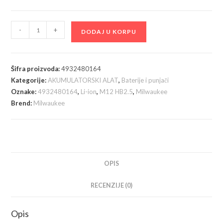
Milwaukee
-
+
DODAJ U KORPU
M12
HB2,5
HIGH
Šifra proizvoda:
4932480164
OUTPUT
Kategorije:
AKUMULATORSKI ALAT
,
Baterije i punjači
Baterija
Oznake:
4932480164
,
Li-ion
,
M12 HB2.5
,
Milwaukee
Li-
Brend:
Milwaukee
ion12V;
2,5Ah
–
4932480164
količina
OPIS
RECENZIJE (0)
Opis