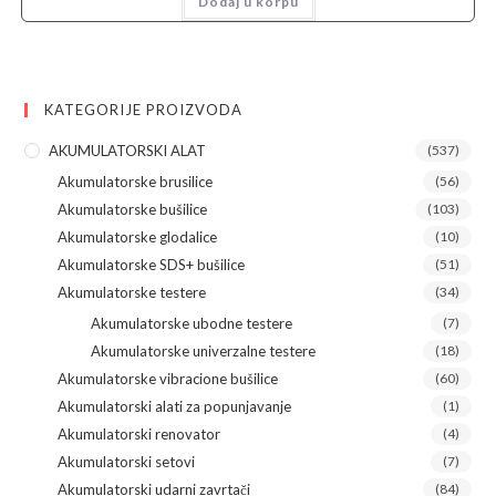
Dodaj u korpu
bila:
25.190,00 рсд.
32.990,00 рсд.
KATEGORIJE PROIZVODA
AKUMULATORSKI ALAT
(537)
Akumulatorske brusilice
(56)
Akumulatorske bušilice
(103)
Akumulatorske glodalice
(10)
Akumulatorske SDS+ bušilice
(51)
Akumulatorske testere
(34)
Akumulatorske ubodne testere
(7)
Akumulatorske univerzalne testere
(18)
Akumulatorske vibracione bušilice
(60)
Akumulatorski alati za popunjavanje
(1)
Akumulatorski renovator
(4)
Akumulatorski setovi
(7)
Akumulatorski udarni zavrtači
(84)