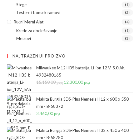
Stege
(1)
Testere i bonsek ramovi
(2)
Ručni Merni Alat
(4)
Krede za obeležavanje
(1)
Metrovi
(3)
NAJTRAŽENIJI PROIZVO
Milwaukee M12 HB5 baterija, Li-ion 12 V, 5.0 Ah,
4932480165
15.150,00
рсд
Originalna
12.300,00
рсд
Trenutna
cena
cena
je
je:
Makita Burgija SDS-Plus Nemesis II 12 x 600 x 550
bila:
12.300,00 рсд.
mm - B-58372
3.460,00
рсд
15.150,00 рсд.
Makita Burgija SDS-Plus Nemesis II 32 x 450 x 400
mm - B-58780