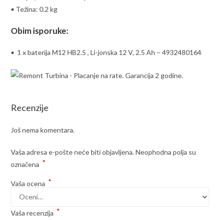
• Težina: 0.2 kg
Obim isporuke:
• 1 x baterija M12 HB2.5 , Li-jonska 12 V, 2.5 Ah – 4932480164
Recenzije
Još nema komentara.
Vaša adresa e-pošte neće biti objavljena.
Neophodna polja su
*
označena
*
Vaša ocena
*
Vaša recenzija