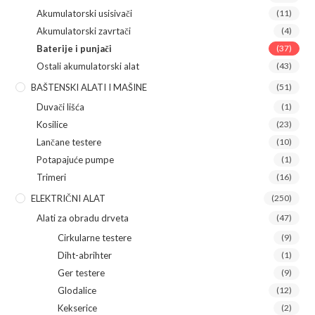
Akumulatorski usisivači
(11)
Akumulatorski zavrtači
(4)
Baterije i punjači
(37)
Ostali akumulatorski alat
(43)
BAŠTENSKI ALATI I MAŠINE
(51)
Duvači lišća
(1)
Kosilice
(23)
Lančane testere
(10)
Potapajuće pumpe
(1)
Trimeri
(16)
ELEKTRIČNI ALAT
(250)
Alati za obradu drveta
(47)
Cirkularne testere
(9)
Diht-abrihter
(1)
Ger testere
(9)
Glodalice
(12)
Kekserice
(2)