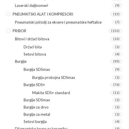
Laserski daljinomeri
(9)
PNEUMATSKI ALAT I KOMPRESORI
(15)
Pneumatski pištolji za eksere i pneumatske heftalice
(7)
PRIBOR
(152)
Bitovi i držači bitova
(13)
Držači bita
(1)
Setovi bitova
(4)
Burgije
(93)
Burgija SDSmax
(9)
Burgija probojna SDSmax
(1)
Burgije SDS+
(76)
Makita SDS+ standard
(11)
Burgije SDSmax
(1)
Burgije za drvo
(1)
Burgije za metal
(1)
Setovi burgija
(4)
Dijamantske krune za keramiku
(4)