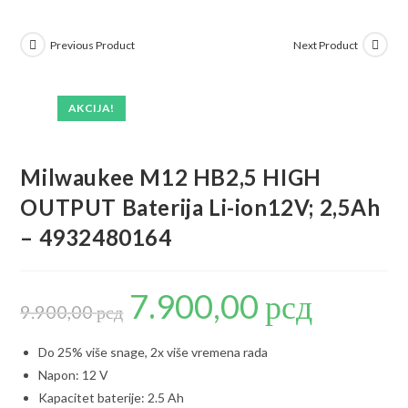
Previous Product
Next Product
AKCIJA!
Milwaukee M12 HB2,5 HIGH
OUTPUT Baterija Li-ion12V; 2,5Ah
– 4932480164
7.900,00
рсд
Originalna
Trenutna
cena
cena
9.900,00
рсд
je
je:
bila:
7.900,00 рсд.
9.900,00 рсд.
Do 25% više snage, 2x više vremena rada
Napon: 12 V
Kapacitet baterije: 2.5 Ah