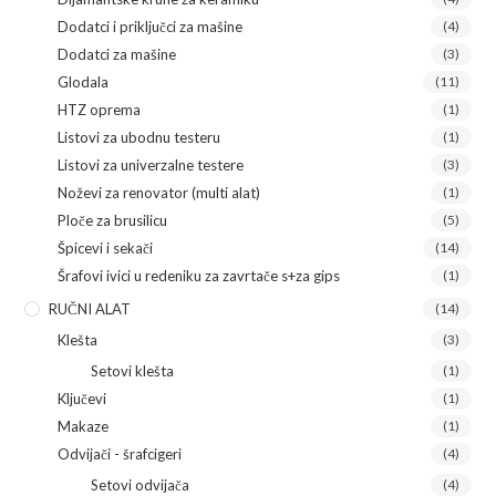
Dodatci i priključci za mašine
(4)
Dodatci za mašine
(3)
Glodala
(11)
HTZ oprema
(1)
Listovi za ubodnu testeru
(1)
Listovi za univerzalne testere
(3)
Noževi za renovator (multi alat)
(1)
Ploče za brusilicu
(5)
Špicevi i sekači
(14)
Šrafovi ivici u redeniku za zavrtače s+za gips
(1)
RUČNI ALAT
(14)
Klešta
(3)
Setovi klešta
(1)
Ključevi
(1)
Makaze
(1)
Odvijači - šrafcigeri
(4)
Setovi odvijača
(4)