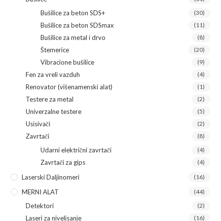
Bušilice za beton SDS+
(30)
Bušilice za beton SDSmax
(11)
Bušilice za metal i drvo
(8)
Štemerice
(20)
Vibracione bušilice
(9)
Fen za vreli vazduh
(4)
Renovator (višenamenski alat)
(1)
Testere za metal
(2)
Univerzalne testere
(5)
Usisivači
(2)
Zavrtači
(8)
Udarni električni zavrtači
(4)
Zavrtači za gips
(4)
Laserski Daljinomeri
(16)
MERNI ALAT
(44)
Detektori
(2)
Laseri za nivelisanje
(16)