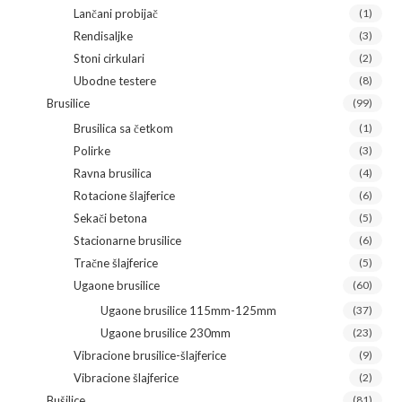
Lančani probijač
(1)
Rendisaljke
(3)
Stoni cirkulari
(2)
Ubodne testere
(8)
Brusilice
(99)
Brusilica sa četkom
(1)
Polirke
(3)
Ravna brusilica
(4)
Rotacione šlajferice
(6)
Sekači betona
(5)
Stacionarne brusilice
(6)
Tračne šlajferice
(5)
Ugaone brusilice
(60)
Ugaone brusilice 115mm-125mm
(37)
Ugaone brusilice 230mm
(23)
Vibracione brusilice-šlajferice
(9)
Vibracione šlajferice
(2)
Bušilice
(81)