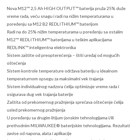
Nova M12™ 2,5 Ah HIGH OUTPUT™ baterija pruža 25% duže
vreme rada, veću snagu i radi na nižim temperaturama u
poređenju sa M12 B2 REDLITHIUM™ baterijom
Radi na do 25% nižim temperaturama u poređenju sa ostalim
M12™ REDLITHIUM™ baterijama u teškim aplikacijama
REDLINK™ inteligentna elektronika
Sistem zaštite od preopterećenja – štiti uređaj od mogućih
oštećenja
Sistem kontrole temperature održava bateriju u idealnom
temperaturnom opsegu za maksimalni vek trajanja
Sistem individualnog nadzora ćelija optimizuje vreme rada i
osigurava dug vek trajanja baterije
Zaštita od prekomernog pražnjenja sprečava oštećenje ćelija
usled prekomernog pražnjenja
U poređenju sa drugim litijum-jonskim tehnologijama i/ili
prethodnim MILWAUKEE® baterijskim tehnologijama. Rezultati
zavise od napona, alata i aplikacije