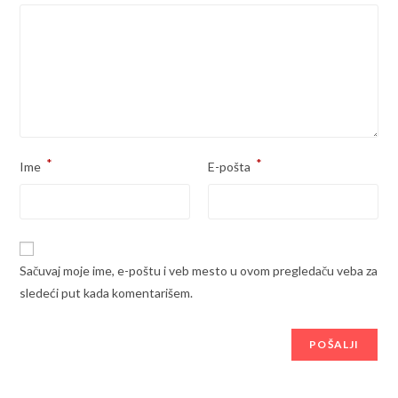
*
*
Ime
E-pošta
Sačuvaj moje ime, e-poštu i veb mesto u ovom pregledaču veba za
sledeći put kada komentarišem.