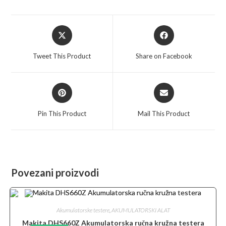
Opens
Opens
in
in
a
a
Tweet This Product
Share on Facebook
new
new
window
window
Opens
Opens
in
in
a
a
Pin This Product
Mail This Product
new
new
window
window
Povezani proizvodi
Akumulatorske testere
,
AKUMULATORSKI ALAT
Makita DHS660Z Akumulatorska ručna kružna testera