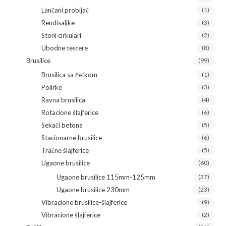
Lančani probijač
(1)
Rendisaljke
(3)
Stoni cirkulari
(2)
Ubodne testere
(8)
Brusilice
(99)
Brusilica sa četkom
(1)
Polirke
(3)
Ravna brusilica
(4)
Rotacione šlajferice
(6)
Sekači betona
(5)
Stacionarne brusilice
(6)
Tračne šlajferice
(5)
Ugaone brusilice
(60)
Ugaone brusilice 115mm-125mm
(37)
Ugaone brusilice 230mm
(23)
Vibracione brusilice-šlajferice
(9)
Vibracione šlajferice
(2)