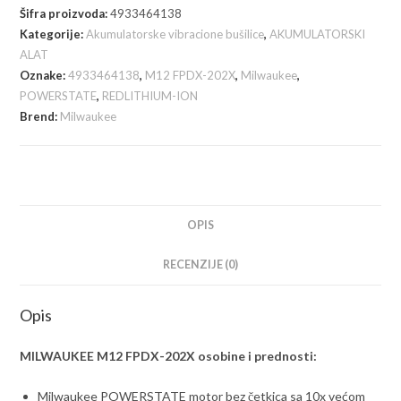
202X
Šifra proizvoda:
4933464138
KIT
Kategorije:
Akumulatorske vibracione bušilice
,
AKUMULATORSKI
aku
ALAT
vibraciona
Oznake:
4933464138
,
M12 FPDX-202X
,
Milwaukee
,
bušilica-
POWERSTATE
,
REDLITHIUM-ION
odvijač
Brend:
Milwaukee
6u1,
2x
12V/2Ah,
4933464138
OPIS
količina
RECENZIJE (0)
Opis
MILWAUKEE M12 FPDX-202X osobine i prednosti:
Milwaukee POWERSTATE motor bez četkica sa 10x većom