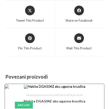
Opens
Opens
in
in
a
a
Tweet This Product
Share on Facebook
new
new
window
window
Opens
Opens
in
in
a
a
Pin This Product
Mail This Product
new
new
window
window
Povezani proizvodi
Akumulatorske brusilice
,
AKUMULATORSKI ALAT
Makita DGA504Z aku ugaona brusilica
AKCIJA!