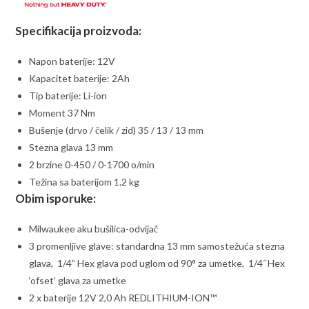
Specifikacija proizvoda:
Napon baterije: 12V
Kapacitet baterije: 2Ah
Tip baterije: Li-ion
Moment 37 Nm
Bušenje (drvo / čelik / zid) 35 / 13 / 13 mm
Stezna glava 13 mm
2 brzine 0-450 / 0-1700 o/min
Težina sa baterijom 1.2 kg
Obim isporuke:
Milwaukee aku bušilica-odvijač
3 promenljive glave: standardna 13 mm samostežuća stezna
glava, 1/4” Hex glava pod uglom od 90° za umetke, 1/4˝ Hex
‘ofset’ glava za umetke
2 x baterije 12V 2,0 Ah REDLITHIUM-ION™