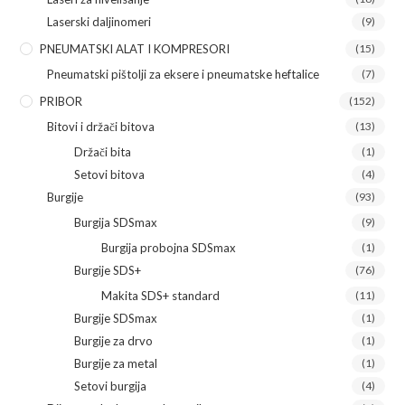
Laserski daljinomeri
(9)
PNEUMATSKI ALAT I KOMPRESORI
(15)
Pneumatski pištolji za eksere i pneumatske heftalice
(7)
PRIBOR
(152)
Bitovi i držači bitova
(13)
Držači bita
(1)
Setovi bitova
(4)
Burgije
(93)
Burgija SDSmax
(9)
Burgija probojna SDSmax
(1)
Burgije SDS+
(76)
Makita SDS+ standard
(11)
Burgije SDSmax
(1)
Burgije za drvo
(1)
Burgije za metal
(1)
Setovi burgija
(4)