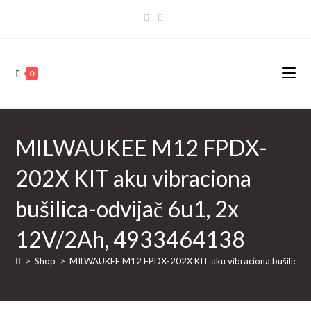
Skip
to
content
0
MILWAUKEE M12 FPDX-
202X KIT aku vibraciona
bušilica-odvijač 6u1, 2x
12V/2Ah, 4933464138
>
Shop
>
MILWAUKEE M12 FPDX-202X KIT aku vibraciona bušilica-