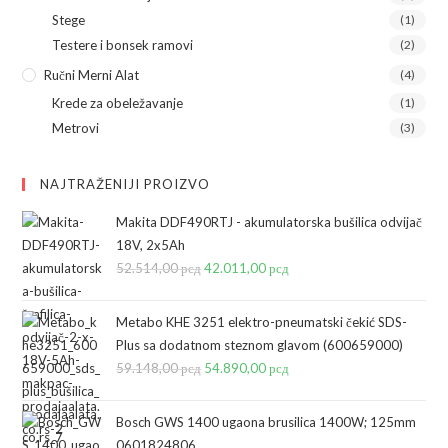
Stege
(1)
Testere i bonsek ramovi
(2)
Ručni Merni Alat
(4)
Krede za obeležavanje
(1)
Metrovi
(3)
NAJTRAŽENIJI PROIZVO
Makita DDF490RTJ - akumulatorska bušilica odvijač
18V, 2x5Ah
52.514,00
рсд
Originalna
42.011,00
рсд
Trenutna
cena
cena
je
je:
Metabo KHE 3251 elektro-pneumatski čekić SDS-
bila:
42.011,00 рсд.
Plus sa dodatnom steznom glavom (600659000)
59.148,00
рсд
52.514,00 рсд.
Originalna
54.890,00
рсд
Trenutna
cena
cena
je
je:
Bosch GWS 1400 ugaona brusilica 1400W; 125mm
bila:
54.890,00 рсд.
0601824806