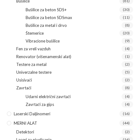
Bušilice
(81)
Bušilice za beton SDS+
(30)
Bušilice za beton SDSmax
(11)
Bušilice za metal i drvo
(8)
Štemerice
(20)
Vibracione bušilice
(9)
Fen za vreli vazduh
(4)
Renovator (višenamenski alat)
(1)
Testere za metal
(2)
Univerzalne testere
(5)
Usisivači
(2)
Zavrtači
(8)
Udarni električni zavrtači
(4)
Zavrtači za gips
(4)
Laserski Daljinomeri
(16)
MERNI ALAT
(44)
Detektori
(2)
Laseri za nivelisanje
(16)