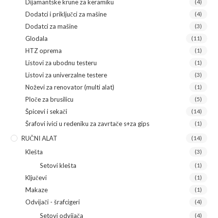
Dijamantske krune za keramiku
(4)
Dodatci i priključci za mašine
(4)
Dodatci za mašine
(3)
Glodala
(11)
HTZ oprema
(1)
Listovi za ubodnu testeru
(1)
Listovi za univerzalne testere
(3)
Noževi za renovator (multi alat)
(1)
Ploče za brusilicu
(5)
Špicevi i sekači
(14)
Šrafovi ivici u redeniku za zavrtače s+za gips
(1)
RUČNI ALAT
(14)
Klešta
(3)
Setovi klešta
(1)
Ključevi
(1)
Makaze
(1)
Odvijači - šrafcigeri
(4)
Setovi odvijača
(4)