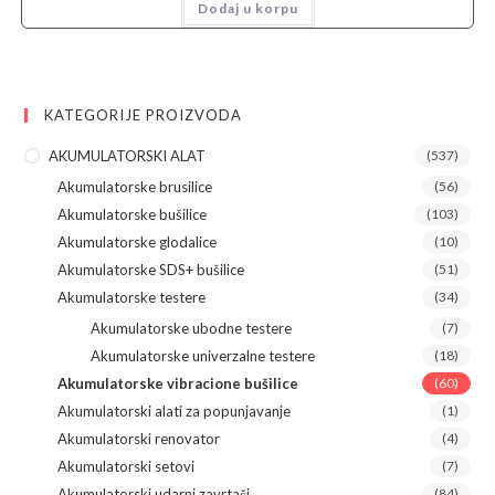
Dodaj u korpu
bila:
28.790,00 рсд.
35.590,00 рсд.
KATEGORIJE PROIZVODA
AKUMULATORSKI ALAT
(537)
Akumulatorske brusilice
(56)
Akumulatorske bušilice
(103)
Akumulatorske glodalice
(10)
Akumulatorske SDS+ bušilice
(51)
Akumulatorske testere
(34)
Akumulatorske ubodne testere
(7)
Akumulatorske univerzalne testere
(18)
Akumulatorske vibracione bušilice
(60)
Akumulatorski alati za popunjavanje
(1)
Akumulatorski renovator
(4)
Akumulatorski setovi
(7)
Akumulatorski udarni zavrtači
(84)