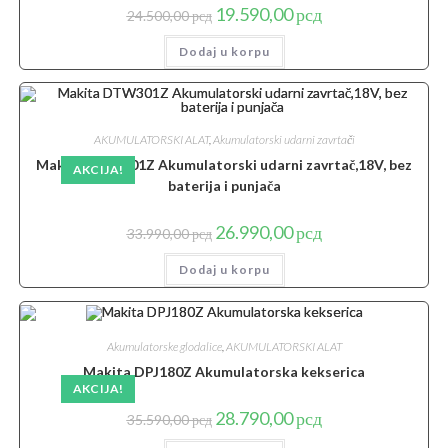
Originalna
Trenutna
19.590,00
рсд
24.500,00
рсд
cena
cena
je
je:
Dodaj u korpu
bila:
19.590,00 рсд.
24.500,00 рсд.
AKUMULATORSKI ALAT
,
Akumulatorski udarni zavrtači
Makita DTW301Z Akumulatorski udarni zavrtač,18V, bez
AKCIJA!
baterija i punjača
Originalna
Trenutna
26.990,00
рсд
33.990,00
рсд
cena
cena
je
je:
Dodaj u korpu
bila:
26.990,00 рсд.
33.990,00 рсд.
Akumulatorske glodalice
,
AKUMULATORSKI ALAT
Makita DPJ180Z Akumulatorska kekserica
AKCIJA!
Originalna
Trenutna
28.790,00
рсд
35.590,00
рсд
cena
cena
je
je: