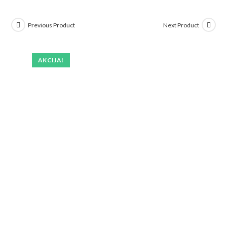
Previous Product
Next Product
AKCIJA!