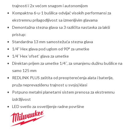
trajnosti i 2x većom snagom i autonomijom
Kompaktna 6-u-1 bušilica-odvijač visokih performansi za
ekstremnu prilagodljivost sa izmenljivim glavama
Demontažna stezna glava sa 3 različita nastavka za lakši
pristup:
Standardna 13 mm samostežuća stezna glava
1/4” Hex glava pod uglom od 90° za umetke
1/4˝ Hex ‘ofset’ glava za umetke
Direktan prijem za umetke 1/4˝, za smanjenu dužinu bušilice na
samo 125 mm
REDLINK PLUS zaštita od preopterećenja alata i baterije,
pruža neprevaziđenu trajnost u svojoj klasi
Potpuno metalni planetarni sistem prenosa za ekstremnu
izdržljivost
LED svetlo za osvetljenje radne površine