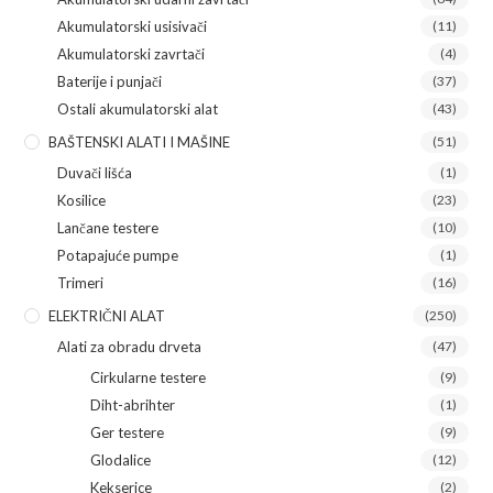
Akumulatorski usisivači
(11)
Akumulatorski zavrtači
(4)
Baterije i punjači
(37)
Ostali akumulatorski alat
(43)
BAŠTENSKI ALATI I MAŠINE
(51)
Duvači lišća
(1)
Kosilice
(23)
Lančane testere
(10)
Potapajuće pumpe
(1)
Trimeri
(16)
ELEKTRIČNI ALAT
(250)
Alati za obradu drveta
(47)
Cirkularne testere
(9)
Diht-abrihter
(1)
Ger testere
(9)
Glodalice
(12)
Kekserice
(2)