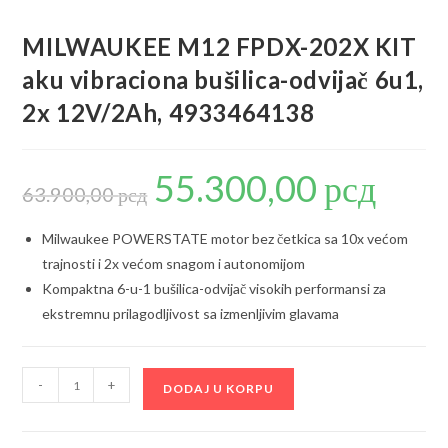
MILWAUKEE M12 FPDX-202X KIT
aku vibraciona bušilica-odvijač 6u1,
2x 12V/2Ah, 4933464138
55.300,00
рсд
Originalna
Trenutna
cena
cena
63.900,00
рсд
je
je:
bila:
55.300,00 р
63.900,00 рсд.
Milwaukee POWERSTATE motor bez četkica sa 10x većom
trajnosti i 2x većom snagom i autonomijom
Kompaktna 6-u-1 bušilica-odvijač visokih performansi za
ekstremnu prilagodljivost sa izmenljivim glavama
MILWAUKEE
-
+
DODAJ U KORPU
M12
FPDX-