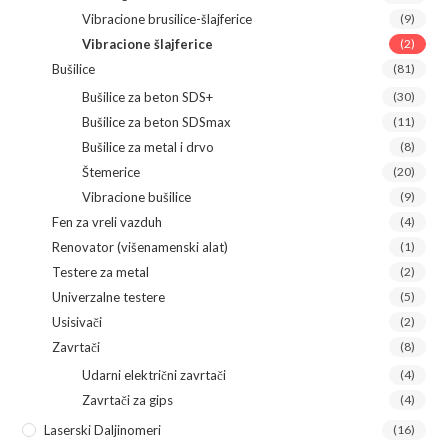
Vibracione brusilice-šlajferice
(9)
Vibracione šlajferice
(2)
Bušilice
(81)
Bušilice za beton SDS+
(30)
Bušilice za beton SDSmax
(11)
Bušilice za metal i drvo
(8)
Štemerice
(20)
Vibracione bušilice
(9)
Fen za vreli vazduh
(4)
Renovator (višenamenski alat)
(1)
Testere za metal
(2)
Univerzalne testere
(5)
Usisivači
(2)
Zavrtači
(8)
Udarni električni zavrtači
(4)
Zavrtači za gips
(4)
Laserski Daljinomeri
(16)