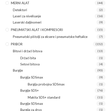
MERNI ALAT
(44)
Detektori
(2)
Laseri za nivelisanje
(16)
Laserski daljinomeri
(9)
PNEUMATSKI ALAT I KOMPRESORI
(15)
Pneumatski pištolji za eksere i pneumatske heftalice
(7)
PRIBOR
(152)
Bitovi i držači bitova
(13)
Držači bita
(1)
Setovi bitova
(4)
Burgije
(93)
Burgija SDSmax
(9)
Burgija probojna SDSmax
(1)
Burgije SDS+
(76)
Makita SDS+ standard
(11)
Burgije SDSmax
(1)
Burgije za drvo
(1)