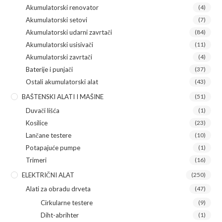
Akumulatorski renovator
(4)
Akumulatorski setovi
(7)
Akumulatorski udarni zavrtači
(84)
Akumulatorski usisivači
(11)
Akumulatorski zavrtači
(4)
Baterije i punjači
(37)
Ostali akumulatorski alat
(43)
BAŠTENSKI ALATI I MAŠINE
(51)
Duvači lišća
(1)
Kosilice
(23)
Lančane testere
(10)
Potapajuće pumpe
(1)
Trimeri
(16)
ELEKTRIČNI ALAT
(250)
Alati za obradu drveta
(47)
Cirkularne testere
(9)
Diht-abrihter
(1)