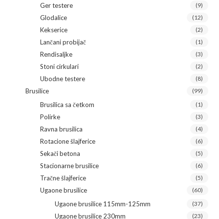
Ger testere
(9)
Glodalice
(12)
Kekserice
(2)
Lančani probijač
(1)
Rendisaljke
(3)
Stoni cirkulari
(2)
Ubodne testere
(8)
Brusilice
(99)
Brusilica sa četkom
(1)
Polirke
(3)
Ravna brusilica
(4)
Rotacione šlajferice
(6)
Sekači betona
(5)
Stacionarne brusilice
(6)
Tračne šlajferice
(5)
Ugaone brusilice
(60)
Ugaone brusilice 115mm-125mm
(37)
Ugaone brusilice 230mm
(23)