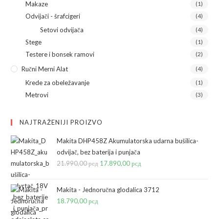
Makaze
(1)
Odvijači - šrafcigeri
(4)
Setovi odvijača
(4)
Stege
(1)
Testere i bonsek ramovi
(2)
Ručni Merni Alat
(4)
Krede za obeležavanje
(1)
Metrovi
(3)
NAJTRAŽENIJI PROIZVO
Makita DHP458Z Akumulatorska udarna bušilica-
odvijač, bez baterija i punjača
21.990,00
рсд
Originalna
17.890,00
рсд
Trenutna
cena
cena
je
je:
Makita - Jednoručna glodalica 3712
bila:
17.890,00 рсд.
18.790,00
рсд
21.990,00 рсд.