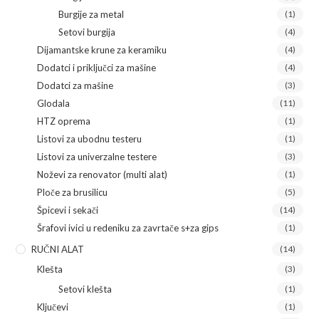
Burgije za metal
(1)
Setovi burgija
(4)
Dijamantske krune za keramiku
(4)
Dodatci i priključci za mašine
(4)
Dodatci za mašine
(3)
Glodala
(11)
HTZ oprema
(1)
Listovi za ubodnu testeru
(1)
Listovi za univerzalne testere
(3)
Noževi za renovator (multi alat)
(1)
Ploče za brusilicu
(5)
Špicevi i sekači
(14)
Šrafovi ivici u redeniku za zavrtače s+za gips
(1)
RUČNI ALAT
(14)
Klešta
(3)
Setovi klešta
(1)
Ključevi
(1)