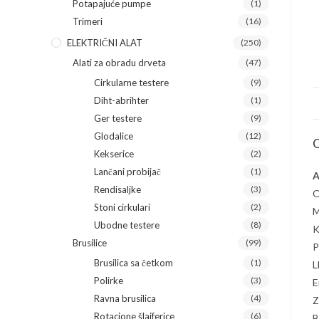
Potapajuće pumpe
(1)
Trimeri
(16)
ELEKTRIČNI ALAT
(250)
Alati za obradu drveta
(47)
Cirkularne testere
(9)
Diht-abrihter
(1)
Ger testere
(9)
Glodalice
(12)
O
Kekserice
(2)
Lančani probijač
(1)
A
Rendisaljke
(3)
O
Stoni cirkulari
(2)
M
Ubodne testere
(8)
K
Brusilice
(99)
P
Brusilica sa četkom
(1)
L
Polirke
(3)
E
Ravna brusilica
(4)
Z
Rotacione šlajferice
(6)
B