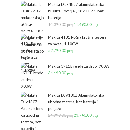
Makita DDF482Z akumulatorska
bušilica - odvijač, 18V, Li-ion, bez
baterija
14.390,00
рсд
Originalna
11.490,00
рсд
Trenutna
cena
cena
Makita 4131 Ručna kružna testera
je
je:
za metal, 1.100W
bila:
11.490,00 рсд.
52.790,00
рсд
14.390,00 рсд.
Makita 1911B rende za drvo, 900W
34.490,00
рсд
Makita DJV180Z Akumulatorska
ubodna testera, bez baterija i
punjača
24.990,00
рсд
Originalna
23.740,00
рсд
Trenutna
cena
cena
je
je: