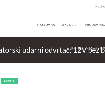
Naslo
NASLOVNA
AKCIJE
PRODAVNIC
ski udarni odvrtač; 12V bez bat
>
Shop
>
Makita TW1
AKCIJA!