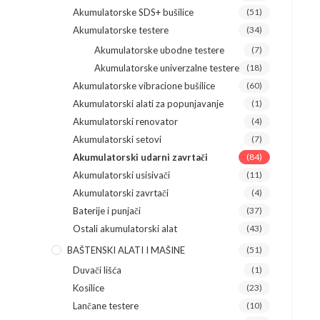
Akumulatorske SDS+ bušilice
(51)
Akumulatorske testere
(34)
Akumulatorske ubodne testere
(7)
Akumulatorske univerzalne testere
(18)
Akumulatorske vibracione bušilice
(60)
Akumulatorski alati za popunjavanje
(1)
Akumulatorski renovator
(4)
Akumulatorski setovi
(7)
Akumulatorski udarni zavrtači
(84)
Akumulatorski usisivači
(11)
Akumulatorski zavrtači
(4)
Baterije i punjači
(37)
Ostali akumulatorski alat
(43)
BAŠTENSKI ALATI I MAŠINE
(51)
Duvači lišća
(1)
Kosilice
(23)
Lančane testere
(10)