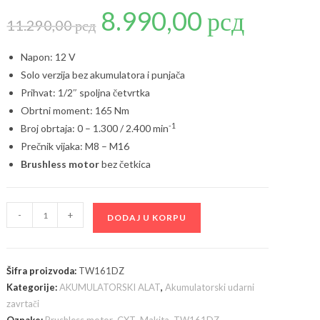
8.990,00
рсд
Originalna
Trenutna
cena
cena
11.290,00
рсд
je
je:
bila:
8.990,00 рсд.
11.290,00 рсд.
Napon: 12 V
Solo verzija bez akumulatora i punjača
Prihvat: 1/2″ spoljna četvrtka
Obrtni moment: 165 Nm
-1
Broj obrtaja: 0 – 1.300 / 2.400 min
Prečnik vijaka: M8 – M16
Brushless motor
bez četkica
Makita
-
+
DODAJ U KORPU
TW161DZ,
akumulatorski
udarni
Šifra proizvoda:
TW161DZ
odvrtač;
Kategorije:
AKUMULATORSKI ALAT
,
Akumulatorski udarni
12V
zavrtači
bez