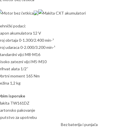
ehnički podaci:
apon akumulatora 12 V
roj obrtaja 0-1.300/2.400 min-¹
roj udaraca 0-2.000/3.200 min-¹
tandardni vijci M8-M16
isoko zatezni vijci M5-M10
rihvat alata 1/2″
brtni moment 165 Nm
ežina 1,2 kg
bim isporuke
akita TW161DZ
artonsko pakovanje
Uputstvo z
Bez baterija i punjača