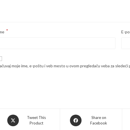
*
me
E-po
ačuvaj moje ime, e-poštu i veb mesto u ovom pregledaču veba za sledeći
Opens
Opens
Tweet This
Share on
Product
Facebook
in
in
a
a