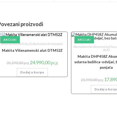
new
new
window
window
Povezani proizvodi
AKCIJA!
AKCIJA!
AKUMULATORSKI ALAT
,
Akumulatorski renovator
Akumulatorske vibracione bušilice
,
ALAT
Makita Višenamenski alat DTM52Z
Makita DHP458Z Akum
Originalna
Trenutna
24.990,00
рсд
udarna bušilica-odvijač, 
31.290,00
рсд
cena
cena
punjača
je
je:
Dodaj u korpu
bila:
24.990,00 рсд.
31.290,00 рсд.
Origina
17.89
21.990,00
рсд
cena
je
Dodaj u korp
bila:
21.990,0