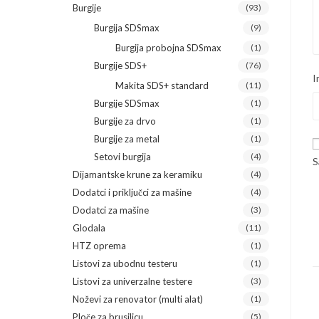
Burgije
(93)
Burgija SDSmax
(9)
Burgija probojna SDSmax
(1)
Burgije SDS+
(76)
I
Makita SDS+ standard
(11)
Burgije SDSmax
(1)
Burgije za drvo
(1)
Burgije za metal
(1)
Setovi burgija
(4)
S
Dijamantske krune za keramiku
(4)
Dodatci i priključci za mašine
(4)
Dodatci za mašine
(3)
Glodala
(11)
HTZ oprema
(1)
Listovi za ubodnu testeru
(1)
Listovi za univerzalne testere
(3)
Noževi za renovator (multi alat)
(1)
Ploče za brusilicu
(5)