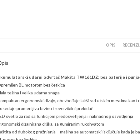
OPIS
RECENZIJ
pis
kumulatorski udarni odvrtač Makita TW161DZ; bez baterije i punja
premljen BL motorom bez četkica
ala težina i velika udarna snaga
ompaktan ergonomski dizajn, obezbeđuje lakši rad u iskim mestima kao i r
oseduje promenljivu brzinu i reverzibilni prekidač
ED svetlo za rad sa funkcijom predosvetljenja i naknadnog osvetljenja
rgonomski dizajnirana drška, sa gumiranim rukohvatom
aštita od dubokog pražnjenja – mašina se automatski isključuje kada je ba
L motor bez četkica