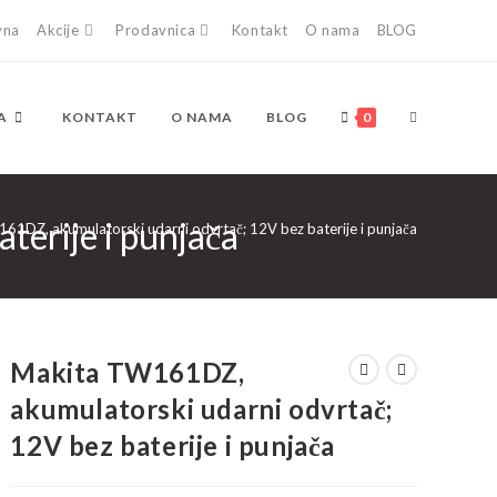
vna
Akcije
Prodavnica
Kontakt
O nama
BLOG
TOGGLE
A
KONTAKT
O NAMA
BLOG
0
erije i punjača
WEBSITE
61DZ, akumulatorski udarni odvrtač; 12V bez baterije i punjača
SEARCH
Makita TW161DZ,
akumulatorski udarni odvrtač;
12V bez baterije i punjača