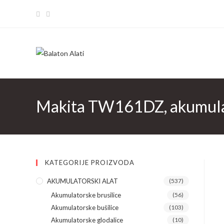
Skip
to
content
Makita TW161DZ, akumulator
KATEGORIJE PROIZVODA
AKUMULATORSKI ALAT
(537)
Akumulatorske brusilice
(56)
Akumulatorske bušilice
(103)
Akumulatorske glodalice
(10)