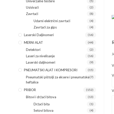
Univerzalne testere
(5)
Usisivači
(2)
Zavrtači
(8)
Udarni električni zavrtači
(4)
Zavrtači za gips
(4)
Laserski Daljinomeri
(16)
R
MERNI ALAT
(44)
Detektori
(2)
J
Laseri za nivelisanje
(16)
Laserski daljinomeri
(9)
V
PNEUMATSKI ALAT I KOMPRESORI
(15)
V
Pneumatski pištolji za eksere i pneumatske
(7)
heftalice
PRIBOR
(152)
V
Bitovi i držači bitova
(13)
Držači bita
(1)
Setovi bitova
(4)