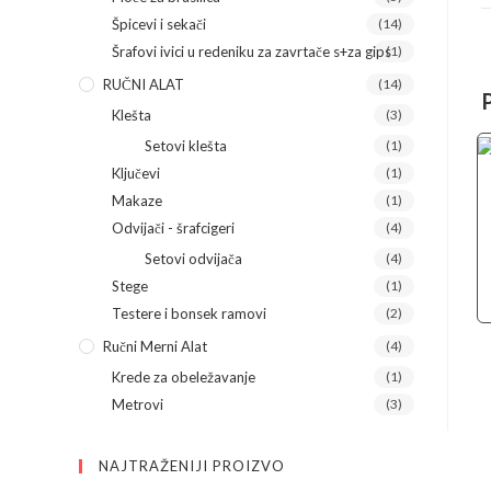
Špicevi i sekači
(14)
Šrafovi ivici u redeniku za zavrtače s+za gips
(1)
RUČNI ALAT
(14)
Klešta
(3)
Setovi klešta
(1)
Ključevi
(1)
Makaze
(1)
Odvijači - šrafcigeri
(4)
Setovi odvijača
(4)
Stege
(1)
Testere i bonsek ramovi
(2)
Ručni Merni Alat
(4)
Krede za obeležavanje
(1)
Metrovi
(3)
NAJTRAŽENIJI PROIZVO