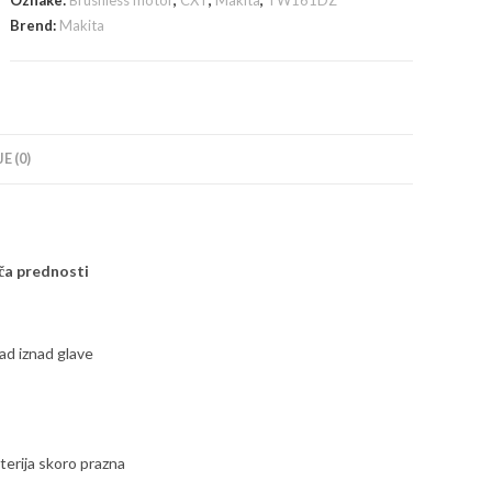
Oznake:
Brushless motor
,
CXT
,
Makita
,
TW161DZ
baterije
Brend:
Makita
i
punjača
količina
E (0)
ča prednosti
ad iznad glave
terija skoro prazna