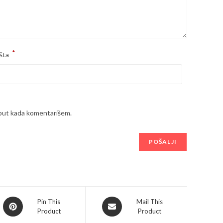
*
šta
 put kada komentarišem.
Opens
Opens
Pin This
Mail This
Product
Product
in
in
a
a