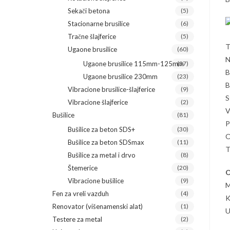
Sekači betona
(5)
Stacionarne brusilice
(6)
Tračne šlajferice
(5)
T
Ugaone brusilice
(60)
N
Ugaone brusilice 115mm-125mm
(37)
B
Ugaone brusilice 230mm
(23)
B
Vibracione brusilice-šlajferice
(9)
S
Vibracione šlajferice
(2)
V
Bušilice
(81)
P
Bušilice za beton SDS+
(30)
O
Bušilice za beton SDSmax
(11)
T
Bušilice za metal i drvo
(8)
Štemerice
(20)
O
Vibracione bušilice
(9)
M
Fen za vreli vazduh
(4)
K
Renovator (višenamenski alat)
(1)
Testere za metal
(2)