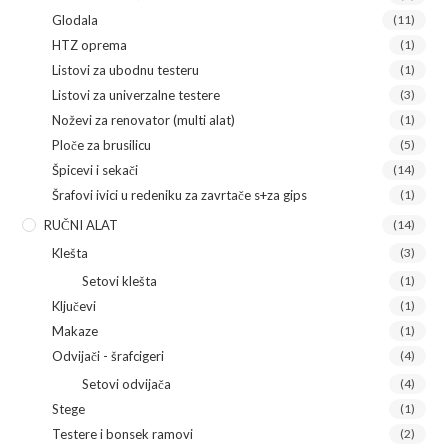
Glodala
(11)
HTZ oprema
(1)
Listovi za ubodnu testeru
(1)
Listovi za univerzalne testere
(3)
Noževi za renovator (multi alat)
(1)
Ploče za brusilicu
(5)
Špicevi i sekači
(14)
Šrafovi ivici u redeniku za zavrtače s+za gips
(1)
RUČNI ALAT
(14)
Klešta
(3)
Setovi klešta
(1)
Ključevi
(1)
Makaze
(1)
Odvijači - šrafcigeri
(4)
Setovi odvijača
(4)
Stege
(1)
Testere i bonsek ramovi
(2)