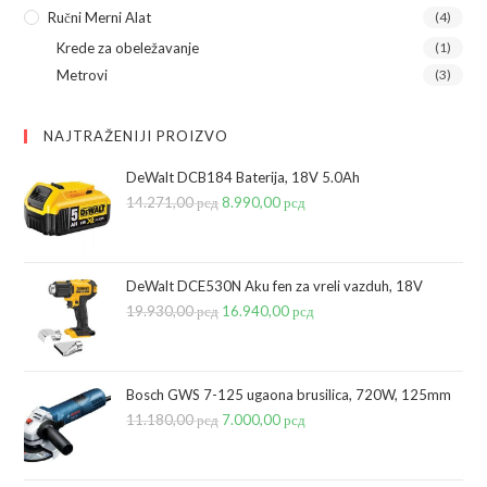
Ručni Merni Alat
(4)
Krede za obeležavanje
(1)
Metrovi
(3)
NAJTRAŽENIJI PROIZVO
DeWalt DCB184 Baterija, 18V 5.0Ah
14.271,00
рсд
Originalna
8.990,00
рсд
Trenutna
cena
cena
je
je:
bila:
8.990,00 рсд.
DeWalt DCE530N Aku fen za vreli vazduh, 18V
19.930,00
рсд
14.271,00 рсд.
Originalna
16.940,00
рсд
Trenutna
cena
cena
je
je:
bila:
16.940,00 рсд.
Bosch GWS 7-125 ugaona brusilica, 720W, 125mm
11.180,00
рсд
19.930,00 рсд.
Originalna
7.000,00
рсд
Trenutna
cena
cena
je
je: