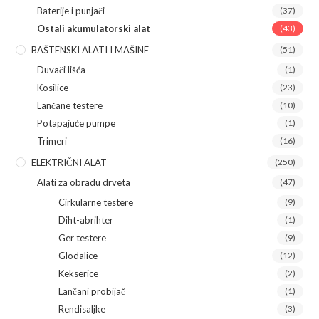
Baterije i punjači
(37)
Ostali akumulatorski alat
(43)
BAŠTENSKI ALATI I MAŠINE
(51)
Duvači lišća
(1)
Kosilice
(23)
Lančane testere
(10)
Potapajuće pumpe
(1)
Trimeri
(16)
ELEKTRIČNI ALAT
(250)
Alati za obradu drveta
(47)
Cirkularne testere
(9)
Diht-abrihter
(1)
Ger testere
(9)
Glodalice
(12)
Kekserice
(2)
Lančani probijač
(1)
Rendisaljke
(3)