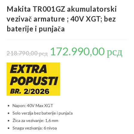
Makita TR001GZ akumulatorski
vezivač armature ; 40V XGT; bez
baterije i punjača
172.990,00
рсд
Originalna
Trenu
cena
cena
218.790,00
рсд
je
je:
bila:
172.99
218.790,00 рсд.
Napon: 40V Max XGT
Solo verzija bez baterije i punjača
Žica za vezivanje: 1,6 mm
Snaga vezivanja: 6 nivoa