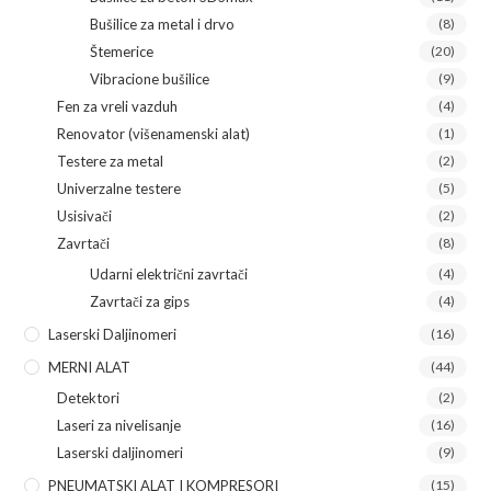
Bušilice za metal i drvo
(8)
Štemerice
(20)
Vibracione bušilice
(9)
Fen za vreli vazduh
(4)
Renovator (višenamenski alat)
(1)
Testere za metal
(2)
Univerzalne testere
(5)
Usisivači
(2)
Zavrtači
(8)
Udarni električni zavrtači
(4)
Zavrtači za gips
(4)
Laserski Daljinomeri
(16)
MERNI ALAT
(44)
Detektori
(2)
Laseri za nivelisanje
(16)
Laserski daljinomeri
(9)
PNEUMATSKI ALAT I KOMPRESORI
(15)