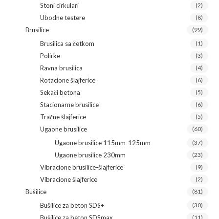
Stoni cirkulari
(2)
Ubodne testere
(8)
Brusilice
(99)
Brusilica sa četkom
(1)
Polirke
(3)
Ravna brusilica
(4)
Rotacione šlajferice
(6)
Sekači betona
(5)
Stacionarne brusilice
(6)
Tračne šlajferice
(5)
Ugaone brusilice
(60)
Ugaone brusilice 115mm-125mm
(37)
Ugaone brusilice 230mm
(23)
Vibracione brusilice-šlajferice
(9)
Vibracione šlajferice
(2)
Bušilice
(81)
Bušilice za beton SDS+
(30)
Bušilice za beton SDSmax
(11)