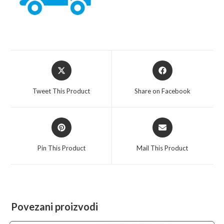
Opens
Opens
in
in
a
a
Tweet This Product
Share on Facebook
new
new
window
window
Opens
Opens
in
in
a
a
Pin This Product
Mail This Product
new
new
window
window
Povezani proizvodi