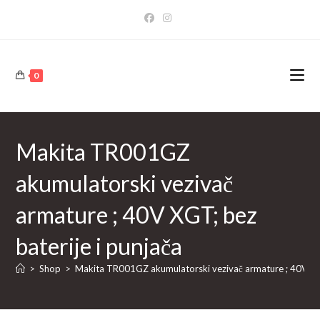
Skip
to
content
0
Makita TR001GZ
akumulatorski vezivač
armature ; 40V XGT; bez
baterije i punjača
>
Shop
>
Makita TR001GZ akumulatorski vezivač armature ; 40V XGT