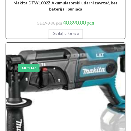
Makita DTW1002Z Akumulatorski udarni zavrtač, bez
baterija i punjača
Originalna
Trenutna
40.890,00
рсд
51.190,00
рсд
cena
cena
je
je:
Dodaj u korpu
bila:
40.890,00 рсд.
51.190,00 рсд.
AKCIJA!