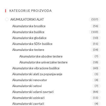
KATEGORIJE PROIZVODA
AKUMULATORSKI ALAT
(537)
Akumulatorske brusilice
(56)
Akumulatorske bušilice
(103)
Akumulatorske glodalice
(10)
Akumulatorske SDS+ bušilice
(51)
Akumulatorske testere
(34)
Akumulatorske ubodne testere
(7)
Akumulatorske univerzalne testere
(18)
Akumulatorske vibracione bušilice
(60)
Akumulatorski alati za popunjavanje
(1)
Akumulatorski renovator
(4)
Akumulatorski setovi
(7)
Akumulatorski udarni zavrtači
(84)
Akumulatorski usisivači
(11)
Akumulatorski zavrtači
(4)