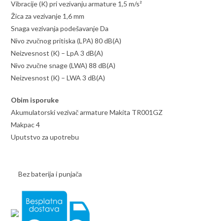
Vibracije (K) pri vezivanju armature 1,5 m/s²
Žica za vezivanje 1,6 mm
Snaga vezivanja podešavanje Da
Nivo zvučnog pritiska (LPA) 80 dB(A)
Neizvesnost (K) – LpA 3 dB(A)
Nivo zvučne snage (LWA) 88 dB(A)
Neizvesnost (K) – LWA 3 dB(A)
Obim isporuke
Akumulatorski vezivač armature Makita TR001GZ
Makpac 4
Uputstvo za upotrebu
Bez baterija i punjača