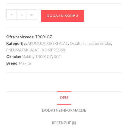
Makita
-
+
DODAJ U KORPU
TR001GZ
akumulatorski
vezivač
Šifra proizvoda:
TR001GZ
armature
Kategorije:
AKUMULATORSKI ALAT
,
Ostali akumulatorski alat
,
;
PNEUMATSKI ALAT I KOMPRESORI
40V
Oznake:
Makita
,
TR001GZ
,
XGT
XGT;
Brend:
Makita
bez
baterije
i
punjača
OPIS
količina
DODATNE INFORMACIJE
RECENZIJE (0)