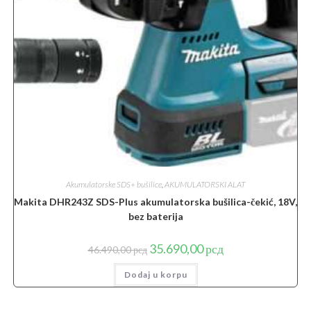
Akumulatorske SDS+ bušilice
,
AKUMULATORSKI ALAT
Makita DHR243Z SDS-Plus akumulatorska bušilica-čekić, 18V,
bez baterija
Originalna
Trenutna
35.690,00
рсд
46.490,00
рсд
cena
cena
je
je:
Dodaj u korpu
bila:
35.690,00 рсд.
46.490,00 рсд.