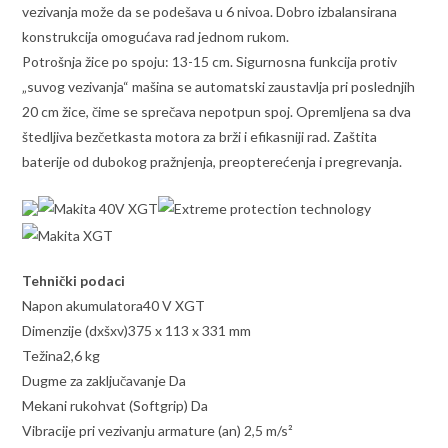
vezivanja može da se podešava u 6 nivoa. Dobro izbalansirana
konstrukcija omogućava rad jednom rukom.
Potrošnja žice po spoju: 13-15 cm. Sigurnosna funkcija protiv
„suvog vezivanja“ mašina se automatski zaustavlja pri poslednjih
20 cm žice, čime se sprečava nepotpun spoj. Opremljena sa dva
štedljiva bezčetkasta motora za brži i efikasniji rad. Zaštita
baterije od dubokog pražnjenja, preopterećenja i pregrevanja.
Tehnički podaci
Napon akumulatora40 V XGT
Dimenzije (dxšxv)375 x 113 x 331 mm
Težina2,6 kg
Dugme za zaključavanje Da
Mekani rukohvat (Softgrip) Da
Vibracije pri vezivanju armature (an) 2,5 m/s²