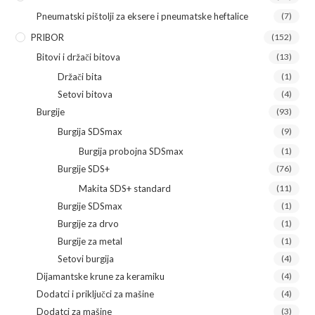
Pneumatski pištolji za eksere i pneumatske heftalice
(7)
PRIBOR
(152)
Bitovi i držači bitova
(13)
Držači bita
(1)
Setovi bitova
(4)
Burgije
(93)
Burgija SDSmax
(9)
Burgija probojna SDSmax
(1)
Burgije SDS+
(76)
Makita SDS+ standard
(11)
Burgije SDSmax
(1)
Burgije za drvo
(1)
Burgije za metal
(1)
Setovi burgija
(4)
Dijamantske krune za keramiku
(4)
Dodatci i priključci za mašine
(4)
Dodatci za mašine
(3)