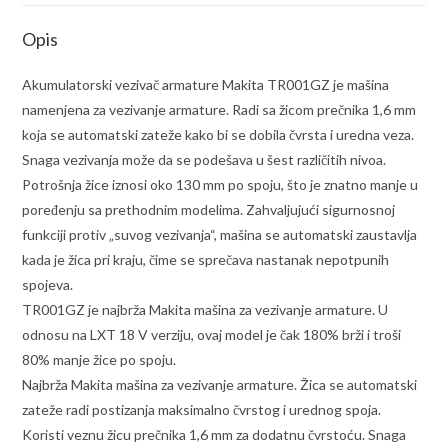
Opis
Akumulatorski vezivač armature Makita TR001GZ je mašina
namenjena za vezivanje armature. Radi sa žicom prečnika 1,6 mm
koja se automatski zateže kako bi se dobila čvrsta i uredna veza.
Snaga vezivanja može da se podešava u šest različitih nivoa.
Potrošnja žice iznosi oko 130 mm po spoju, što je znatno manje u
poređenju sa prethodnim modelima. Zahvaljujući sigurnosnoj
funkciji protiv „suvog vezivanja“, mašina se automatski zaustavlja
kada je žica pri kraju, čime se sprečava nastanak nepotpunih
spojeva.
TR001GZ je najbrža Makita mašina za vezivanje armature. U
odnosu na LXT 18 V verziju, ovaj model je čak 180% brži i troši
80% manje žice po spoju.
Najbrža Makita mašina za vezivanje armature. Žica se automatski
zateže radi postizanja maksimalno čvrstog i urednog spoja.
Koristi veznu žicu prečnika 1,6 mm za dodatnu čvrstoću. Snaga