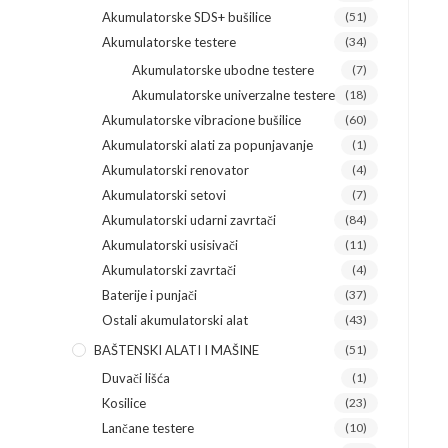
Akumulatorske SDS+ bušilice
(51)
Akumulatorske testere
(34)
Akumulatorske ubodne testere
(7)
Akumulatorske univerzalne testere
(18)
Akumulatorske vibracione bušilice
(60)
Akumulatorski alati za popunjavanje
(1)
Akumulatorski renovator
(4)
Akumulatorski setovi
(7)
Akumulatorski udarni zavrtači
(84)
Akumulatorski usisivači
(11)
Akumulatorski zavrtači
(4)
Baterije i punjači
(37)
Ostali akumulatorski alat
(43)
BAŠTENSKI ALATI I MAŠINE
(51)
Duvači lišća
(1)
Kosilice
(23)
Lančane testere
(10)