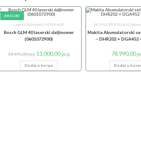
AKCIJA!
Laserski daljinomeri
,
MERNI ALAT
AKUMULATORSKI ALAT
,
Akumul
Bosch GLM 40 laserski daljinomer
Makita Akumulatorski set
(0601072900)
– DHR202 + DGA452 
Originalna
Trenutna
11.000,00
рсд
78.990,00
р
18.495,00
рсд
cena
cena
je
je:
Dodaj u korpu
bila:
11.000,00 рсд.
Dodaj u korp
18.495,00 рсд.