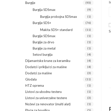
I
Burgije
(93)
Burgija SDSmax
(9)
Burgija probojna SDSmax
(1)
Burgije SDS+
(76)
Makita SDS+ standard
(11)
S
Burgije SDSmax
(1)
Burgije za drvo
(1)
Burgije za metal
(1)
Setovi burgija
(4)
Dijamantske krune za keramiku
(4)
Dodatci i priključci za mašine
(4)
Dodatci za mašine
(3)
Glodala
(11)
HTZ oprema
(1)
Listovi za ubodnu testeru
(1)
Listovi za univerzalne testere
(3)
Noževi za renovator (multi alat)
(1)
Ploče za brusilicu
(5)