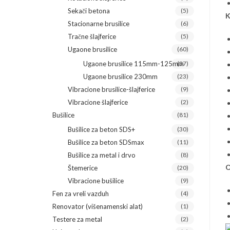
Sekači betona
(5)
K
Stacionarne brusilice
(6)
Tračne šlajferice
(5)
Ugaone brusilice
(60)
Ugaone brusilice 115mm-125mm
(37)
Ugaone brusilice 230mm
(23)
Vibracione brusilice-šlajferice
(9)
Vibracione šlajferice
(2)
Bušilice
(81)
Bušilice za beton SDS+
(30)
Bušilice za beton SDSmax
(11)
Bušilice za metal i drvo
(8)
O
Štemerice
(20)
Vibracione bušilice
(9)
Fen za vreli vazduh
(4)
Renovator (višenamenski alat)
(1)
Testere za metal
(2)