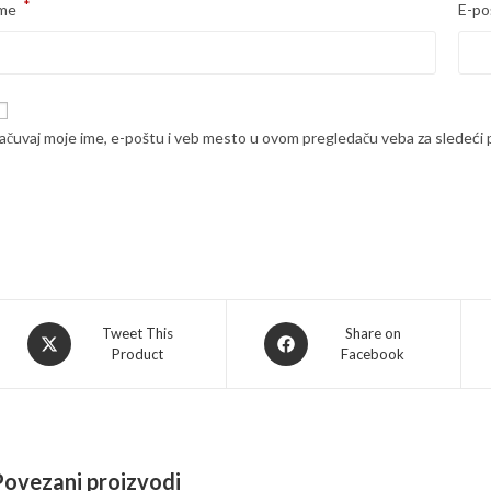
*
me
E-po
ačuvaj moje ime, e-poštu i veb mesto u ovom pregledaču veba za sledeći
Opens
Opens
Tweet This
Share on
Product
Facebook
in
in
a
a
new
new
window
window
Povezani proizvodi