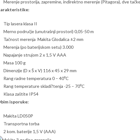
Merenje prostorija, zapremine, indirektno merenje (Pitagora), dve tačke
arakteristike:
Tip lasera klasa II
Merno područje (unutrašnji prostori) 0,05-50 m
Tačnost merenja Makita Glodalica ±2 mm
Merenja (po baterijskom setu) 3.000
Napajanje strujom 2 x 1,5 V AAA
Masa 100 g
Dimenzije (D x Š x V) 116 x 45 x 29 mm
Rang radne temperatura 0 – 40⁰C
Rang temperature skladi?tenja -25 – 70⁰C
Klasa zaštite IP54
bim isporuke:
Makita LD050P
Transportna torba
2 kom. baterije 1,5 V (AAA)