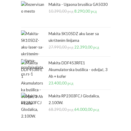
Makita - Ugaona brusilica GA5030
10.390,00
рсд
Originalna
8.290,00
рсд
Trenutna
cena
cena
je
je:
bila:
8.290,00 рсд.
Makita SK105DZ aku laser sa
ukrštenim linijama
10.390,00 рсд.
27.990,00
рсд
Originalna
22.390,00
рсд
Trenutna
cena
cena
je
je:
Makita DDF453RFE1
bila:
22.390,00 рсд.
Akumulatorska bušilica - odvijač, 3
Ah + kofer
27.990,00 рсд.
23.400,00
рсд
Makita RP2303FCJ Glodalica,
2.100W.
68.390,00
рсд
Originalna
64.000,00
рсд
Trenutna
cena
cena
je
je: