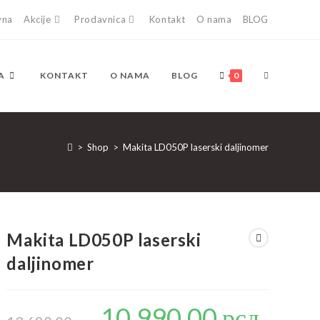
vna
Akcije
Prodavnica
Kontakt
O nama
BLOG
TOGGLE
A
KONTAKT
O NAMA
BLOG
0
WEBSITE
>
Shop
>
Makita LD050P laserski daljinomer
SEARCH
Makita LD050P laserski
daljinomer
10.990,00
рсд
Originalna
Trenutna
cena
cena