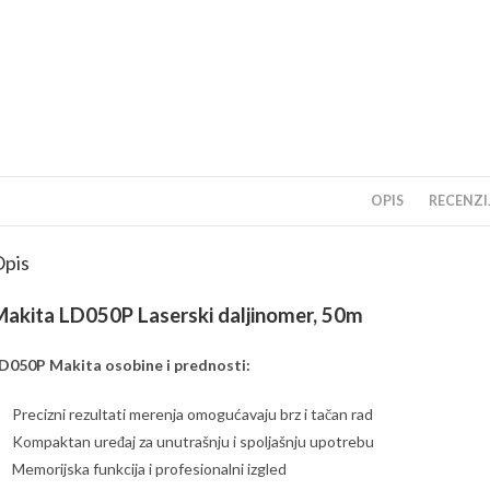
OPIS
RECENZIJ
pis
akita LD050P Laserski daljinomer, 50m
D050P Makita osobine i prednosti:
Precizni rezultati merenja omogućavaju brz i tačan rad
Kompaktan uređaj za unutrašnju i spoljašnju upotrebu
Memorijska funkcija i profesionalni izgled