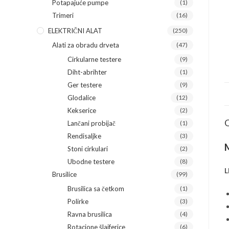
Potapajuće pumpe
(1)
Trimeri
(16)
ELEKTRIČNI ALAT
(250)
Alati za obradu drveta
(47)
Cirkularne testere
(9)
Diht-abrihter
(1)
Ger testere
(9)
Glodalice
(12)
Kekserice
(2)
O
Lančani probijač
(1)
Rendisaljke
(3)
M
Stoni cirkulari
(2)
Ubodne testere
(8)
L
Brusilice
(99)
Brusilica sa četkom
(1)
Polirke
(3)
Ravna brusilica
(4)
Rotacione šlajferice
(6)