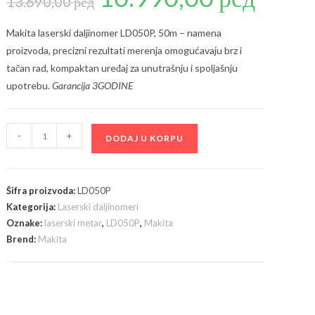
13.690,00
рсд
je
je:
bila:
10.990,00 рсд
13.690,00 рсд.
Makita laserski daljinomer LD050P, 50m – namena
proizvoda, precizni rezultati merenja omogućavaju brz i
tačan rad, kompaktan uređaj za unutrašnju i spoljašnju
upotrebu.
Garancija 3GODINE
Makita
-
+
DODAJ U KORPU
LD050P
laserski
daljinomer
Šifra proizvoda:
LD050P
količina
Kategorija:
Laserski daljinomeri
Oznake:
laserski metar
,
LD050P
,
Makita
Brend:
Makita