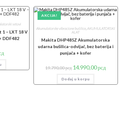
AKCIJA!
atorski setovi
Akumulatorske vibracione bušilice
,
AKUMULATORSKI
 1 – LXT 18 V
ALAT
+ DDF482
Makita DHP485Z Akumulatorska
udarna bušilica-odvijač, bez baterija i
сд
punjača + kofer
u
Originalna
Trenutna
14.990,00
рсд
19.790,00
рсд
cena
cena
je
je:
Dodaj u korpu
bila:
14.990,00 рсд.
19.790,00 рсд.