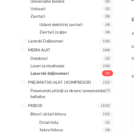
Univerzalne testere
(5)
Usisivači
(2)
Zavrtači
(8)
R
Udarni električni zavrtači
(4)
Zavrtači za gips
(4)
J
Laserski Daljinomeri
(16)
V
MERNI ALAT
(44)
V
Detektori
(2)
Laseri za nivelisanje
(16)
Laserski daljinomeri
(9)
V
PNEUMATSKI ALAT I KOMPRESORI
(15)
Pneumatski pištolji za eksere i pneumatske
(7)
heftalice
PRIBOR
(152)
Bitovi i držači bitova
(13)
Držači bita
(1)
Setovi bitova
(4)