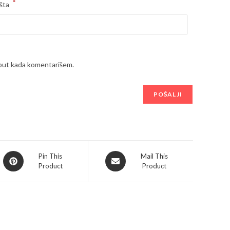
*
šta
 put kada komentarišem.
Opens
Opens
Pin This
Mail This
Product
Product
in
in
a
a
new
new
window
window