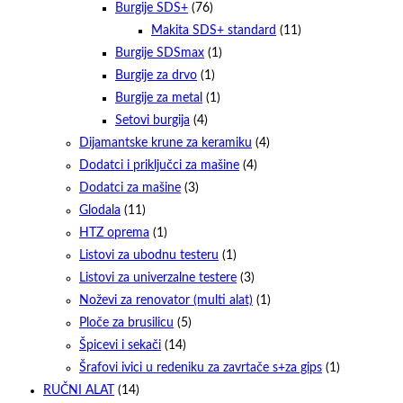
Burgije SDS+
(76)
Makita SDS+ standard
(11)
Burgije SDSmax
(1)
Burgije za drvo
(1)
Burgije za metal
(1)
Setovi burgija
(4)
Dijamantske krune za keramiku
(4)
Dodatci i priključci za mašine
(4)
Dodatci za mašine
(3)
Glodala
(11)
HTZ oprema
(1)
Listovi za ubodnu testeru
(1)
Listovi za univerzalne testere
(3)
Noževi za renovator (multi alat)
(1)
Ploče za brusilicu
(5)
Špicevi i sekači
(14)
Šrafovi ivici u redeniku za zavrtače s+za gips
(1)
RUČNI ALAT
(14)