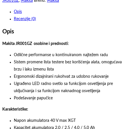
recipro
JR001GZ
,
Makita
Brend:
Makita
testera,
Opis
40V,
Recenzije (0)
solo,
bez
Opis
baterije
i
Makita JR001GZ osobine i prednosti:
punjača
Odlične performanse u kontinuiranom najtežem radu
količina
Sistem promene lista testere bez korišćenja alata, omogućava
brzu i laku izmenu lista
Ergonomski dizajnirani rukohvat za udobno rukovanje
Ugrađeno LED radno svetlo sa funkcijom osvetljenja pre
uključivanja i sa funkcijom naknadnog osvetljenja
Podešavanje papučice
Karakteristike:
Napon akumulatora 40 V max XGT
Kapacitet akumulatora 2,0 / 2,5 / 4,0 / 5,0 Ah