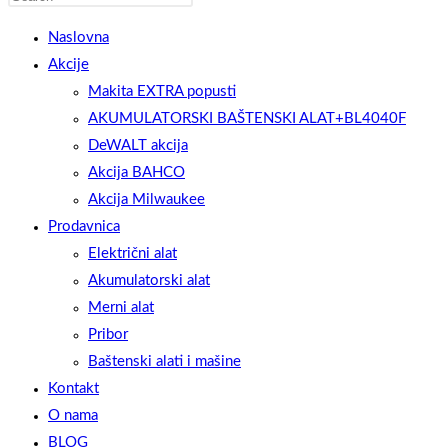
WEBSITE
Escape
Naslovna
to
Akcije
close
Makita EXTRA popusti
the
AKUMULATORSKI BAŠTENSKI ALAT+BL4040F
SEARCH
search
DeWALT akcija
panel.
Akcija BAHCO
Akcija Milwaukee
Prodavnica
Električni alat
Akumulatorski alat
Merni alat
Pribor
Baštenski alati i mašine
Kontakt
O nama
BLOG