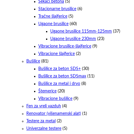
Sekači betona
(5)
Stacionarne brusilice
(6)
Tračne šlajferice
(5)
Ugaone brusilice
(60)
Ugaone brusilice 115mm-125mm
(37)
Ugaone brusilice 230mm
(23)
Vibracione brusilice-šlajferice
(9)
Vibracione šlajferice
(2)
Bušilice
(81)
Bušilice za beton SDS+
(30)
Bušilice za beton SDSmax
(11)
Bušilice za metal i drvo
(8)
Štemerice
(20)
Vibracione bušilice
(9)
Fen za vreli vazduh
(4)
Renovator (višenamenski alat)
(1)
Testere za metal
(2)
Univerzalne testere
(5)