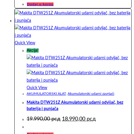
bila:
43.390,00 рсд.
Dodaj u korpu
54.290,00 рсд.
Quick View
Akcija!
Quick View
AKUMULATORSKI ALAT
,
Akumulatorski udarni zavrtači
Makita DTW251Z Akumulatorski udarni odvijač, bez
baterija i punjača
Originalna
Trenutna
19.990,00
рсд
18.990,00
рсд
cena
cena
je
je: