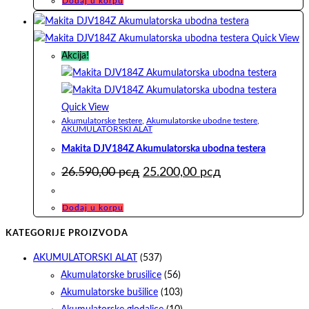
bila:
18.990,00 рсд.
Dodaj u korpu
19.990,00 рсд.
Quick View
Akcija!
Quick View
Akumulatorske testere
,
Akumulatorske ubodne testere
,
AKUMULATORSKI ALAT
Makita DJV184Z Akumulatorska ubodna testera
Originalna
Trenutna
26.590,00
рсд
25.200,00
рсд
cena
cena
je
je:
bila:
25.200,00 рсд.
Dodaj u korpu
26.590,00 рсд.
KATEGORIJE PROIZVODA
AKUMULATORSKI ALAT
(537)
Akumulatorske brusilice
(56)
Akumulatorske bušilice
(103)