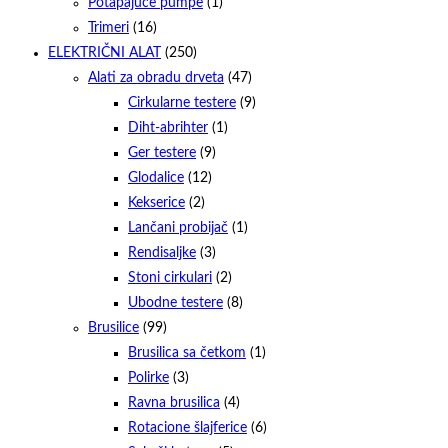
Potapajuće pumpe
(1)
Trimeri
(16)
ELEKTRIČNI ALAT
(250)
Alati za obradu drveta
(47)
Cirkularne testere
(9)
Diht-abrihter
(1)
Ger testere
(9)
Glodalice
(12)
Kekserice
(2)
Lančani probijač
(1)
Rendisaljke
(3)
Stoni cirkulari
(2)
Ubodne testere
(8)
Brusilice
(99)
Brusilica sa četkom
(1)
Polirke
(3)
Ravna brusilica
(4)
Rotacione šlajferice
(6)