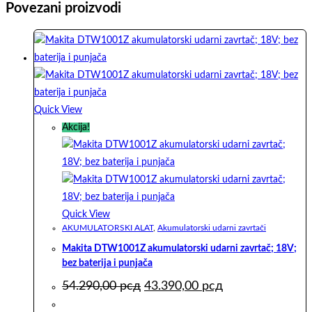
Povezani proizvodi
Quick View
Akcija!
Quick View
AKUMULATORSKI ALAT
,
Akumulatorski udarni zavrtači
Makita DTW1001Z akumulatorski udarni zavrtač; 18V;
bez baterija i punjača
Originalna
Trenutna
54.290,00
рсд
43.390,00
рсд
cena
cena
je
je: