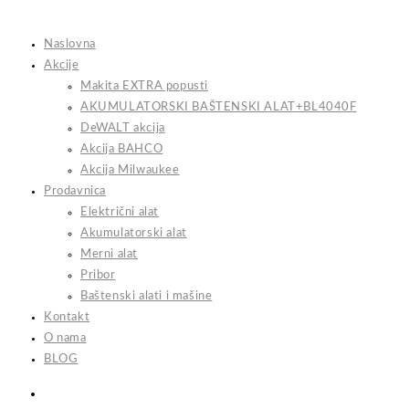
Skip
to
Naslovna
content
Akcije
Makita EXTRA popusti
AKUMULATORSKI BAŠTENSKI ALAT+BL4040F
DeWALT akcija
Akcija BAHCO
Akcija Milwaukee
Prodavnica
Električni alat
Akumulatorski alat
Merni alat
Pribor
Baštenski alati i mašine
Kontakt
O nama
BLOG