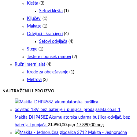
Klešta
(3)
Setovi klešta
(1)
Ključevi
(1)
Makaze
(1)
Odvijači - šrafcigeri
(4)
Setovi odvijača
(4)
Stege
(1)
Testere i bonsek ramovi
(2)
Ručni merni alat
(4)
Krede za obeležavanje
(1)
Metrovi
(3)
NAJTRAŽENIJI PROIZVO
Makita DHP458Z Akumulatorska udarna bušilica-odvijač, bez
Originalna
Trenutna
baterija i punjača
21.990,00
рсд
17.890,00
рсд
cena
cena
Makita - Jednoručna