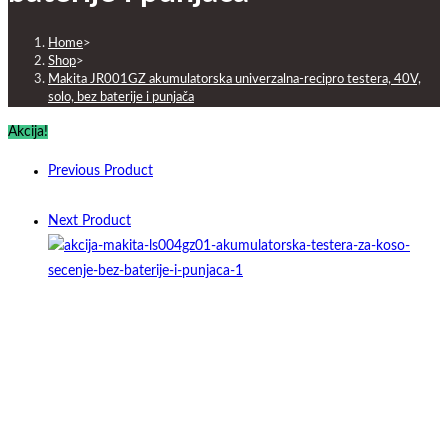
baterije
i
Home
>
punjača
Shop
>
količina
Makita JR001GZ akumulatorska univerzalna-recipro testera, 40V,
solo, bez baterije i punjača
Akcija!
Previous Product
Next Product