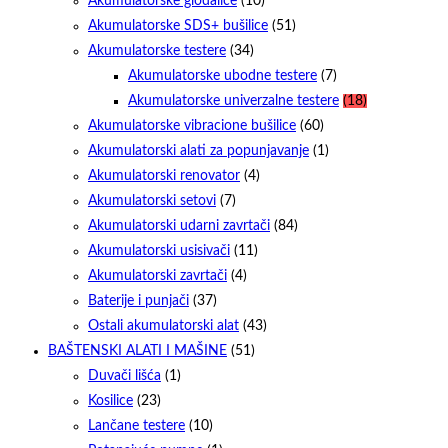
Akumulatorske glodalice
(10)
Akumulatorske SDS+ bušilice
(51)
Akumulatorske testere
(34)
Akumulatorske ubodne testere
(7)
Akumulatorske univerzalne testere
(18)
Akumulatorske vibracione bušilice
(60)
Akumulatorski alati za popunjavanje
(1)
Akumulatorski renovator
(4)
Akumulatorski setovi
(7)
Akumulatorski udarni zavrtači
(84)
Akumulatorski usisivači
(11)
Akumulatorski zavrtači
(4)
Baterije i punjači
(37)
Ostali akumulatorski alat
(43)
BAŠTENSKI ALATI I MAŠINE
(51)
Duvači lišća
(1)
Kosilice
(23)
Lančane testere
(10)