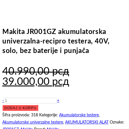
Makita JR001GZ akumulatorska
univerzalna-recipro testera, 40V,
solo, bez baterije i punjača
40.990,00
рсд
Originalna
Trenutna
39.000,00
рсд
cena
cena
je
je:
Makita
-
+
JR001GZ
DODAJ U KORPU
bila:
39.000,00 рс
akumulatorska
Šifra proizvoda:
318
Kategorije:
Akumulatorske testere
,
40.990,00 рсд.
univerzalna-
Akumulatorske univerzalne testere
,
AKUMULATORSKI ALAT
Oznake: