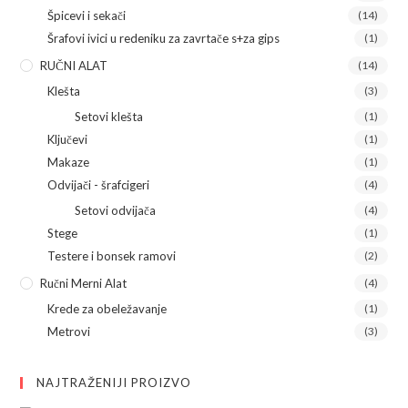
Špicevi i sekači
(14)
Šrafovi ivici u redeniku za zavrtače s+za gips
(1)
RUČNI ALAT
(14)
Klešta
(3)
Setovi klešta
(1)
Ključevi
(1)
Makaze
(1)
Odvijači - šrafcigeri
(4)
Setovi odvijača
(4)
Stege
(1)
Testere i bonsek ramovi
(2)
Ručni Merni Alat
(4)
Krede za obeležavanje
(1)
Metrovi
(3)
NAJTRAŽENIJI PROIZVO