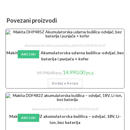
Povezani proizvodi
Akumulatorske vibracione bušilice
,
AKUMULATORSKI ALAT
Makita DHP485Z Akumulatorska udarna bušilica-odvijač, bez
AKCIJA!
baterija i punjača + kofer
Originalna
Trenutna
14.990,00
рсд
19.790,00
рсд
cena
cena
je
je:
Dodaj u korpu
bila:
14.990,00 рсд.
19.790,00 рсд.
Akumulatorske bušilice
,
AKUMULATORSKI ALAT
Makita DDF482Z akumulatorska bušilica – odvijač, 18V, Li-
AKCIJA!
ion, bez baterija