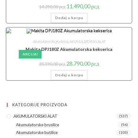
Originalna
Trenutna
11.490,00
рсд
14.390,00
рсд
cena
cena
je
je:
Dodaj u korpu
bila:
11.490,00 рсд.
14.390,00 рсд.
Akumulatorske glodalice
,
AKUMULATORSKI ALAT
Makita DPJ180Z Akumulatorska kekserica
AKCIJA!
Originalna
Trenutna
28.790,00
рсд
35.590,00
рсд
cena
cena
je
je:
Dodaj u korpu
bila:
28.790,00 рсд.
35.590,00 рсд.
KATEGORIJE PROIZVODA
AKUMULATORSKI ALAT
(537)
Akumulatorske brusilice
(56)
Akumulatorske bušilice
(103)