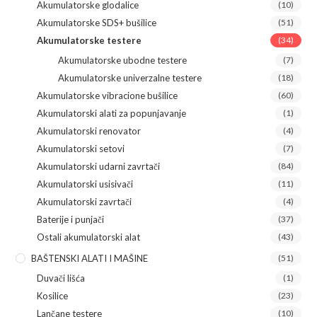
Akumulatorske glodalice
(10)
Akumulatorske SDS+ bušilice
(51)
Akumulatorske testere
(34)
Akumulatorske ubodne testere
(7)
Akumulatorske univerzalne testere
(18)
Akumulatorske vibracione bušilice
(60)
Akumulatorski alati za popunjavanje
(1)
Akumulatorski renovator
(4)
Akumulatorski setovi
(7)
Akumulatorski udarni zavrtači
(84)
Akumulatorski usisivači
(11)
Akumulatorski zavrtači
(4)
Baterije i punjači
(37)
Ostali akumulatorski alat
(43)
BAŠTENSKI ALATI I MAŠINE
(51)
Duvači lišća
(1)
Kosilice
(23)
Lančane testere
(10)