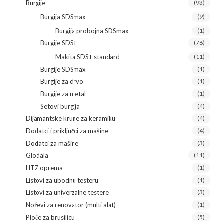
Burgije
(93)
Burgija SDSmax
(9)
Burgija probojna SDSmax
(1)
Burgije SDS+
(76)
Makita SDS+ standard
(11)
Burgije SDSmax
(1)
Burgije za drvo
(1)
Burgije za metal
(1)
Setovi burgija
(4)
Dijamantske krune za keramiku
(4)
Dodatci i priključci za mašine
(4)
Dodatci za mašine
(3)
Glodala
(11)
HTZ oprema
(1)
Listovi za ubodnu testeru
(1)
Listovi za univerzalne testere
(3)
Noževi za renovator (multi alat)
(1)
Ploče za brusilicu
(5)