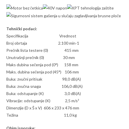
Tehnički podaci:
Specifikacija Vrednost
Broj obrtaja 2.100 min-1
Prečnik lista testere (0) 415 mm
Unutrašnji prečnik (0) 30 mm
Maks dubina sečenja pod (0°) 158 mm
Maks. dubina sečenja pod (45°) 106 mm
Buka: zvučni pritisak 98,0 dB(A)
Buka: zvučna snaga 106,0 dB(A)
Buka: odstupanje (K) 3,0 dB(A)
Vibracije: odstupanje (K) 2,5 m/s²
Dimenzije (D x Š x V) 606 x 233 x 476 mm
Težina 11,0 kg
Obim isporuke: