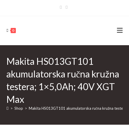
Skip
to
content
0
Makita HS013GT101
akumulatorska ručna kružna
testera; 1×5,0Ah; 40V XGT
Max
>
Shop
>
Makita HS013GT101 akumulatorska ručna kružna testera