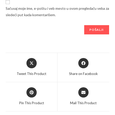
Sačuvaj moje ime, e-poštu i veb mesto u ovom pregledaču veba za
sledeći put kada komentarišem.
Opens
Opens
in
in
a
a
Tweet This Product
Share on Facebook
new
new
window
window
Opens
Opens
in
in
a
a
Pin This Product
Mail This Product
new
new
window
window