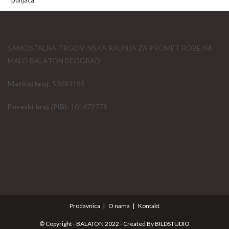
24.990,00 рсд.
SAMOSTALNA TRGOVINSKA RADNJA ZA PROMET ROBE NA
MALO BALATON BEOGRAD
Matični broj:
53683185
Poreski broj (PIB):
101679778
Prodavnica
O nama
Kontakt
© Copyright - BALATON 2022 - Created By
BILDSTUDIO