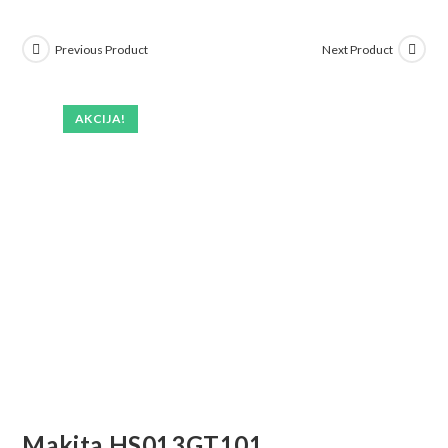
Previous Product
Next Product
AKCIJA!
Makita HS013GT101