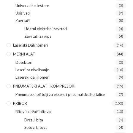
Univerzalne testere
(5)
Usisivači
(2)
Zavrtači
(8)
Udarni električni zavrtači
(4)
Zavrtači za gips
(4)
Laserski Daljinomeri
(16)
MERNI ALAT
(44)
Detektori
(2)
Laseri za nivelisanje
(16)
Laserski daljinomeri
(9)
PNEUMATSKI ALAT I KOMPRESORI
(15)
Pneumatski pištolji za eksere i pneumatske heftalice
(7)
PRIBOR
(152)
Bitovi i držači bitova
(13)
Držači bita
(1)
Setovi bitova
(4)