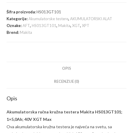
akumulatorska
ručna
Šifra proizvoda:
HS013GT101
kružna
Kategorije:
Akumulatorske testere
,
AKUMULATORSKI ALAT
testera;
Oznake:
AFT
,
HS013GT101
,
Makita
,
XGT
,
XPT
1x5,0Ah;
Brend:
Makita
40V
XGT
Max
količina
OPIS
RECENZIJE (0)
Opis
Akumulatorska ručna kružna testera Makita HS013GT101;
1×5,0Ah; 40V XGT Max
Ova akumulatorska kružna testera je najveća na svetu, sa