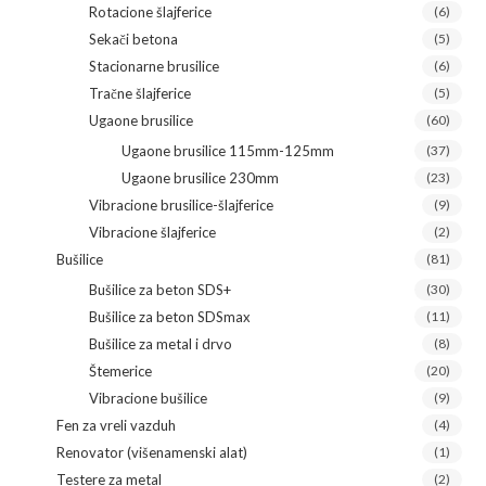
Rotacione šlajferice
(6)
Sekači betona
(5)
Stacionarne brusilice
(6)
Tračne šlajferice
(5)
Ugaone brusilice
(60)
Ugaone brusilice 115mm-125mm
(37)
Ugaone brusilice 230mm
(23)
Vibracione brusilice-šlajferice
(9)
Vibracione šlajferice
(2)
Bušilice
(81)
Bušilice za beton SDS+
(30)
Bušilice za beton SDSmax
(11)
Bušilice za metal i drvo
(8)
Štemerice
(20)
Vibracione bušilice
(9)
Fen za vreli vazduh
(4)
Renovator (višenamenski alat)
(1)
Testere za metal
(2)