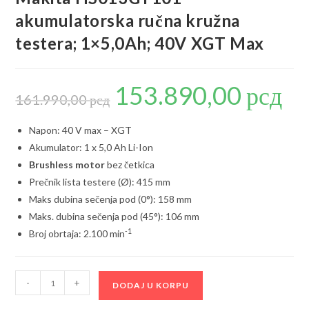
akumulatorska ručna kružna
testera; 1×5,0Ah; 40V XGT Max
153.890,00
рсд
Originalna
Trenu
cena
cena
161.990,00
рсд
je
je:
bila:
153.89
161.990,00 рсд.
Napon: 40 V max – XGT
Akumulator: 1 x 5,0 Ah Li-Ion
Brushless motor
bez četkica
Prečnik lista testere (Ø): 415 mm
Maks dubina sečenja pod (0°): 158 mm
Maks. dubina sečenja pod (45°): 106 mm
-1
Broj obrtaja: 2.100 min
Makita
-
+
DODAJ U KORPU
HS013GT101