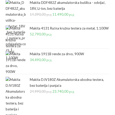
Makita DDF482Z akumulatorska bušilica - odvijač,
18V, Li-ion, bez baterija
14.390,00
рсд
Originalna
11.490,00
рсд
Trenutna
cena
cena
je
je:
Makita 4131 Ručna kružna testera za metal, 1.100W
bila:
11.490,00 рсд.
52.790,00
рсд
14.390,00 рсд.
Makita 1911B rende za drvo, 900W
34.490,00
рсд
Makita DJV180Z Akumulatorska ubodna testera,
bez baterija i punjača
24.990,00
рсд
Originalna
23.740,00
рсд
Trenutna
cena
cena
je
je:
bila:
23.740,00 рсд.