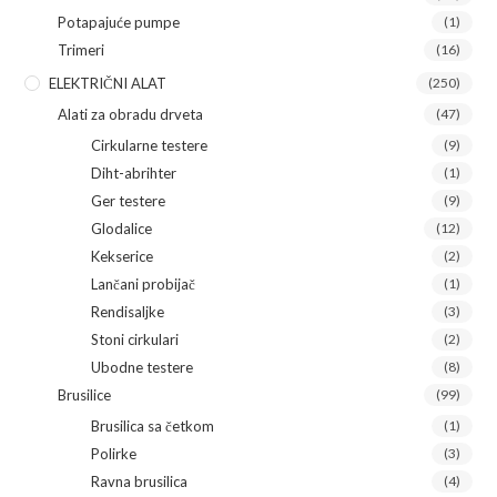
Potapajuće pumpe
(1)
Trimeri
(16)
ELEKTRIČNI ALAT
(250)
Alati za obradu drveta
(47)
Cirkularne testere
(9)
Diht-abrihter
(1)
Ger testere
(9)
Glodalice
(12)
Kekserice
(2)
Lančani probijač
(1)
Rendisaljke
(3)
Stoni cirkulari
(2)
Ubodne testere
(8)
Brusilice
(99)
Brusilica sa četkom
(1)
Polirke
(3)
Ravna brusilica
(4)