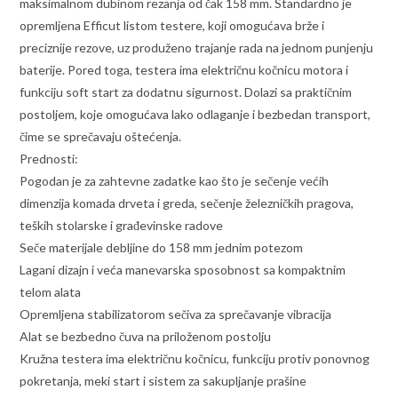
maksimalnom dubinom rezanja od čak 158 mm. Standardno je
opremljena Efficut listom testere, koji omogućava brže i
preciznije rezove, uz produženo trajanje rada na jednom punjenju
baterije. Pored toga, testera ima električnu kočnicu motora i
funkciju soft start za dodatnu sigurnost. Dolazi sa praktičnim
postoljem, koje omogućava lako odlaganje i bezbedan transport,
čime se sprečavaju oštećenja.
Prednosti:
Pogodan je za zahtevne zadatke kao što je sečenje većih
dimenzija komada drveta i greda, sečenje železničkih pragova,
teških stolarske i građevinske radove
Seče materijale debljine do 158 mm jednim potezom
Lagani dizajn i veća manevarska sposobnost sa kompaktnim
telom alata
Opremljena stabilizatorom sečiva za sprečavanje vibracija
Alat se bezbedno čuva na priloženom postolju
Kružna testera ima električnu kočnicu, funkciju protiv ponovnog
pokretanja, meki start i sistem za sakupljanje prašine