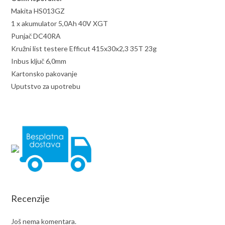
Makita HS013GZ
1 x akumulator 5,0Ah 40V XGT
Punjač DC40RA
Kružni list testere Efficut 415x30x2,3 35T 23g
Inbus ključ 6,0mm
Kartonsko pakovanje
Uputstvo za upotrebu
Recenzije
Još nema komentara.