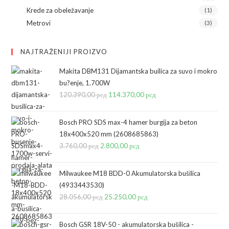
Krede za obeležavanje
(1)
Metrovi
(3)
NAJTRAŽENIJI PROIZVO
Makita DBM131 Dijamantska builica za suvo i mokro
bu?enje, 1.700W
120.390,00
рсд
Originalna
114.370,00
рсд
Trenutna
cena
cena
je
je:
Bosch PRO SDS max-4 hamer burgija za beton
bila:
114.370,00 рсд.
18x400x520 mm (2608685863)
3.760,00
рсд
Originalna
2.800,00
120.390,00 рсд.
рсд
Trenutna
cena
cena
je
je:
Milwaukee M18 BDD-0 Akumulatorska bušilica
bila:
2.800,00 рсд.
(4933443530)
28.056,00
рсд
3.760,00 рсд.
Originalna
25.250,00
рсд
Trenutna
cena
cena
je
je:
Bosch GSR 18V-50 - akumulatorska bušilica -