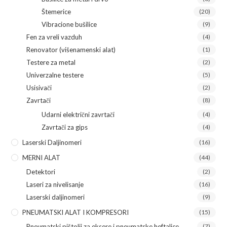
Štemerice
(20)
Vibracione bušilice
(9)
Fen za vreli vazduh
(4)
Renovator (višenamenski alat)
(1)
Testere za metal
(2)
Univerzalne testere
(5)
Usisivači
(2)
Zavrtači
(8)
Udarni električni zavrtači
(4)
Zavrtači za gips
(4)
Laserski Daljinomeri
(16)
MERNI ALAT
(44)
Detektori
(2)
Laseri za nivelisanje
(16)
Laserski daljinomeri
(9)
PNEUMATSKI ALAT I KOMPRESORI
(15)
Pneumatski pištolji za eksere i pneumatske heftalice
(7)