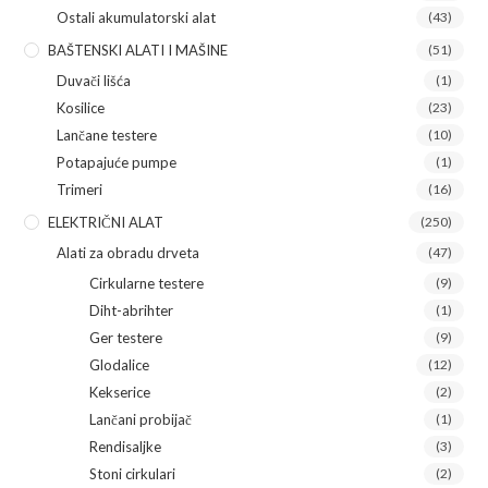
Ostali akumulatorski alat
(43)
BAŠTENSKI ALATI I MAŠINE
(51)
Duvači lišća
(1)
Kosilice
(23)
Lančane testere
(10)
Potapajuće pumpe
(1)
Trimeri
(16)
ELEKTRIČNI ALAT
(250)
Alati za obradu drveta
(47)
Cirkularne testere
(9)
Diht-abrihter
(1)
Ger testere
(9)
Glodalice
(12)
Kekserice
(2)
Lančani probijač
(1)
Rendisaljke
(3)
Stoni cirkulari
(2)