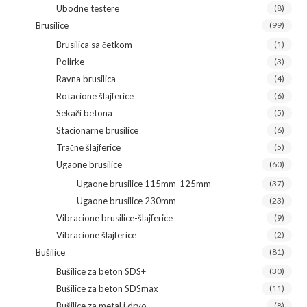
Ubodne testere
(8)
Brusilice
(99)
Brusilica sa četkom
(1)
Polirke
(3)
Ravna brusilica
(4)
Rotacione šlajferice
(6)
Sekači betona
(5)
Stacionarne brusilice
(6)
Tračne šlajferice
(5)
Ugaone brusilice
(60)
Ugaone brusilice 115mm-125mm
(37)
Ugaone brusilice 230mm
(23)
Vibracione brusilice-šlajferice
(9)
Vibracione šlajferice
(2)
Bušilice
(81)
Bušilice za beton SDS+
(30)
Bušilice za beton SDSmax
(11)
Bušilice za metal i drvo
(8)