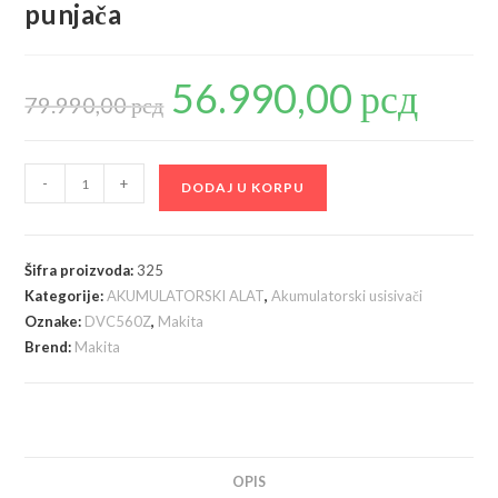
punjača
56.990,00
рсд
Originalna
Trenutna
cena
cena
79.990,00
рсд
je
je:
bila:
56.990,00 р
79.990,00 рсд.
Makita
-
+
DODAJ U KORPU
DVC560Z
Akumulatorski
uspravni
Šifra proizvoda:
325
usisivač,
Kategorije:
AKUMULATORSKI ALAT
,
Akumulatorski usisivači
bez
Oznake:
DVC560Z
,
Makita
baterija
Brend:
Makita
i
punjača
količina
OPIS