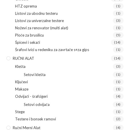
HTZ oprema
(1)
Listovi za ubodnu testeru
(1)
Listovi za univerzalne testere
(3)
Noževi za renovator (multi alat)
(1)
Ploče za brusilicu
(5)
Špicevi i sekači
(14)
Šrafovi ivici u redeniku za zavrtače s+za gips
(1)
RUČNI ALAT
(14)
Klešta
(3)
Setovi klešta
(1)
Ključevi
(1)
Makaze
(1)
Odvijači - šrafcigeri
(4)
Setovi odvijača
(4)
Stege
(1)
Testere i bonsek ramovi
(2)
Ručni Merni Alat
(4)