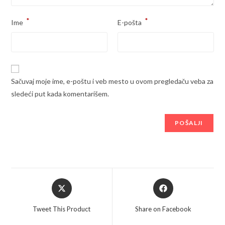
*
*
Ime
E-pošta
Sačuvaj moje ime, e-poštu i veb mesto u ovom pregledaču veba za
sledeći put kada komentarišem.
Opens
Opens
in
in
a
a
Tweet This Product
Share on Facebook
new
new