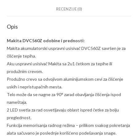
RECENZIJE (0)
Opis
Makita DVC560Z odobine i prednosti:
Makita akumulatorski uspravni usisivač DVC560Z savršen je za
čišćenje tepiha.
Aku uspravni usisivač Makita sa 2u1 četkom za tepihe ili
produžnim crevom.
Produžno crevo sa odvojivom aluminijumskom cevi za čišćenje
uskih i nepristupačnih mesta.
Telo može da se nagne za 90° zarad obavljanja čišćenja ispod
nameštaja.
2 LED svetla za rad osvetljavaju oblast ispred četke za bolju
preglednost.
Funkcija memorisanja radnog režima – prilikom svakog pokretanja
alata sačuvano je poslednje korišćeno podešavanja snage.