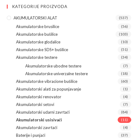
KATEGORIJE PROIZVODA
AKUMULATORSKI ALAT
(537)
Akumulatorske brusilice
(56)
Akumulatorske bušilice
(103)
Akumulatorske glodalice
(10)
Akumulatorske SDS+ bušilice
(51)
Akumulatorske testere
(34)
Akumulatorske ubodne testere
(7)
Akumulatorske univerzalne testere
(18)
Akumulatorske vibracione bušilice
(60)
Akumulatorski alati za popunjavanje
(1)
Akumulatorski renovator
(4)
Akumulatorski setovi
(7)
Akumulatorski udarni zavrtači
(84)
Akumulatorski usisivači
(11)
Akumulatorski zavrtači
(4)
Baterije i punjači
(37)