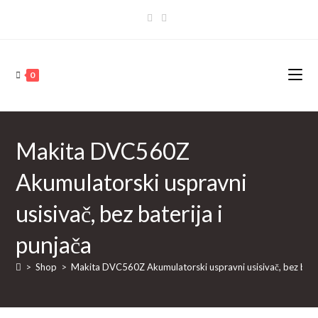
Skip
to
content
0
Makita DVC560Z
Akumulatorski uspravni
usisivač, bez baterija i
punjača
>
Shop
>
Makita DVC560Z Akumulatorski uspravni usisivač, bez bater