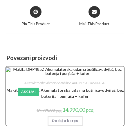
window
window
Opens
Opens
in
in
a
a
Pin This Product
Mail This Product
new
new
window
window
Povezani proizvodi
Akumulatorske vibracione bušilice
,
AKUMULATORSKI ALAT
Makita DHP485Z Akumulatorska udarna bušilica-odvijač, bez
AKCIJA!
baterija i punjača + kofer
Originalna
Trenutna
14.990,00
рсд
19.790,00
рсд
cena
cena
je
je:
Dodaj u korpu
bila:
14.990,00 рсд.
19.790,00 рсд.