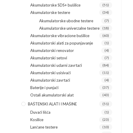
Akumulatorske SDS+ bušilice
(51)
Akumulatorske testere
(34)
Akumulatorske ubodne testere
(7)
Akumulatorske univerzalne testere
(18)
Akumulatorske vibracione bušilice
(60)
Akumulatorski alati za popunjavanje
(1)
Akumulatorski renovator
(4)
Akumulatorski setovi
(7)
Akumulatorski udarni zavrtači
(84)
Akumulatorski usisivači
(11)
Akumulatorski zavrtači
(4)
Baterije i punjači
(37)
Ostali akumulatorski alat
(43)
BAŠTENSKI ALATI I MAŠINE
(51)
Duvači lišća
(1)
Kosilice
(23)
Lančane testere
(10)