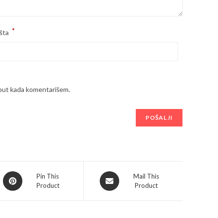
*
šta
 put kada komentarišem.
Opens
Opens
Pin This
Mail This
Product
Product
in
in
a
a
new
new
window
window