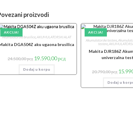
Povezani proizvodi
AKCIJA!
AKCIJA!
Akumulatorske brusilice
,
AKUMULATORSKI ALAT
Akumulatorske testere
,
Akumulato
testere
,
AKUMULATORSK
Makita DGA504Z aku ugaona brusilica
Makita DJR186Z Akum
Originalna
Trenutna
19.590,00
рсд
univerzalna tes
24.500,00
рсд
cena
cena
je
je:
Dodaj u korpu
bila:
19.590,00 рсд.
Origina
15.99
20.790,00
рсд
24.500,00 рсд.
cena
je
Dodaj u korp
bila:
20.790,0