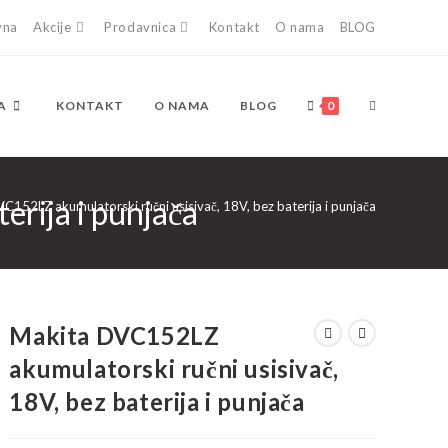
vna
Akcije
Prodavnica
Kontakt
O nama
BLOG
TOGGLE
A
KONTAKT
O NAMA
BLOG
0
erija i punjača
WEBSITE
C152LZ akumulatorski ručni usisivač, 18V, bez baterija i punjača
SEARCH
Makita DVC152LZ
akumulatorski ručni usisivač,
18V, bez baterija i punjača