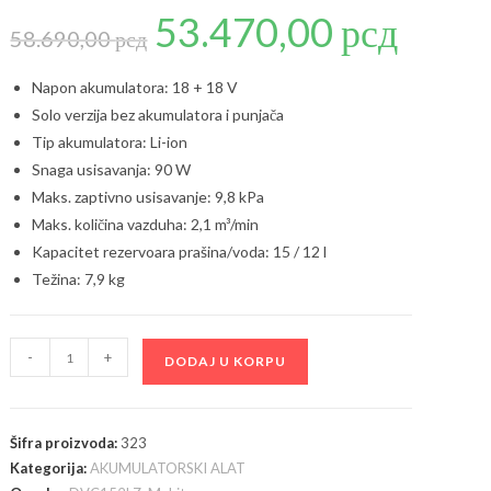
53.470,00
рсд
Originalna
Trenutna
cena
cena
58.690,00
рсд
je
je:
bila:
53.470,00 рсд
58.690,00 рсд.
Napon akumulatora: 18 + 18 V
Solo verzija bez akumulatora i punjača
Tip akumulatora: Li-ion
Snaga usisavanja: 90 W
Maks. zaptivno usisavanje: 9,8 kPa
Maks. količina vazduha: 2,1 m³/min
Kapacitet rezervoara prašina/voda: 15 / 12 l
Težina: 7,9 kg
Makita
-
+
DODAJ U KORPU
DVC152LZ
akumulatorski
ručni
Šifra proizvoda:
323
usisivač,
Kategorija:
AKUMULATORSKI ALAT
18V,