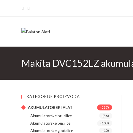
Skip
to
content
Makita DVC152LZ akumulator
KATEGORIJE PROIZVODA
AKUMULATORSKI ALAT
(537)
Akumulatorske brusilice
(56)
Akumulatorske bušilice
(103)
Akumulatorske glodalice
(10)