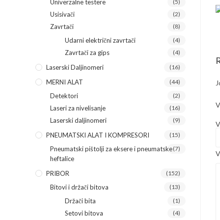
Univerzalne testere
(5)
Usisivači
(2)
Zavrtači
(8)
Udarni električni zavrtači
(4)
Zavrtači za gips
(4)
R
Laserski Daljinomeri
(16)
MERNI ALAT
(44)
J
Detektori
(2)
V
Laseri za nivelisanje
(16)
Laserski daljinomeri
(9)
V
PNEUMATSKI ALAT I KOMPRESORI
(15)
Pneumatski pištolji za eksere i pneumatske
(7)
V
heftalice
PRIBOR
(152)
Bitovi i držači bitova
(13)
Držači bita
(1)
Setovi bitova
(4)