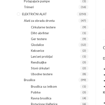
Potapajuće pumpe
(1)
Trimeri
(16)
ELEKTRIČNI ALAT
(250)
Alati za obradu drveta
(47)
Cirkularne testere
(9)
Diht-abrihter
(1)
Ger testere
(9)
Glodalice
(12)
O
Kekserice
(2)
Lančani probijač
(1)
D
Rendisaljke
(3)
Stoni cirkulari
(2)
Ubodne testere
(8)
Brusilice
(99)
Brusilica sa četkom
(1)
K
Polirke
(3)
Ravna brusilica
(4)
Rotacione šlajferice
(6)