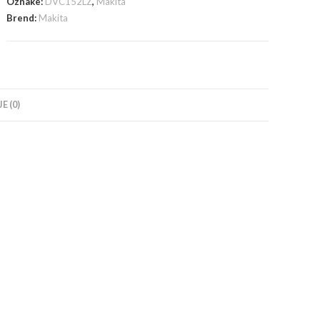
Oznake:
DVC152LZ
,
Makita
bez
Brend:
Makita
baterija
i
punjača
količina
E (0)