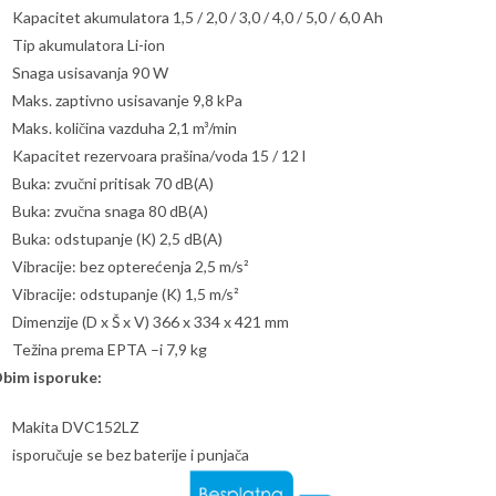
Kapacitet akumulatora 1,5 / 2,0 / 3,0 / 4,0 / 5,0 / 6,0 Ah
Tip akumulatora Li-ion
Snaga usisavanja 90 W
Maks. zaptivno usisavanje 9,8 kPa
Maks. količina vazduha 2,1 m³/min
Kapacitet rezervoara prašina/voda 15 / 12 l
Buka: zvučni pritisak 70 dB(A)
Buka: zvučna snaga 80 dB(A)
Buka: odstupanje (K) 2,5 dB(A)
Vibracije: bez opterećenja 2,5 m/s²
Vibracije: odstupanje (K) 1,5 m/s²
Dimenzije (D x Š x V) 366 x 334 x 421 mm
Težina prema EPTA –i 7,9 kg
bim isporuke:
Makita DVC152LZ
isporučuje se bez baterije i punjača