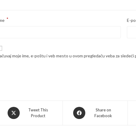
*
me
E-po
ačuvaj moje ime, e-poštu i veb mesto u ovom pregledaču veba za sledeći
Opens
Opens
Tweet This
Share on
Product
Facebook
in
in
a
a
new
new
window
window