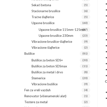
Sekači betona
(5)
Stacionarne brusilice
(6)
Tračne šlajferice
(5)
Ugaone brusilice
(60)
Ugaone brusilice 115mm-125mm
(37)
Ugaone brusilice 230mm
(23)
Vibracione brusilice-šlajferice
(9)
Vibracione šlajferice
(2)
Bušilice
(81)
Bušilice za beton SDS+
(30)
Bušilice za beton SDSmax
(11)
Bušilice za metal i drvo
(8)
Štemerice
(20)
O
Vibracione bušilice
(9)
Fen za vreli vazduh
(4)
Renovator (višenamenski alat)
(1)
Testere za metal
(2)