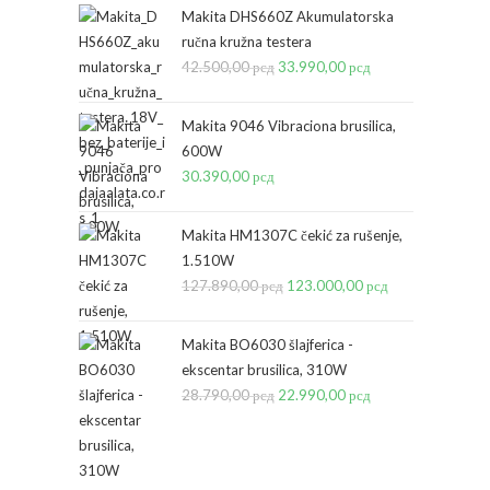
Makita DHS660Z Akumulatorska
ručna kružna testera
42.500,00
рсд
Originalna
33.990,00
рсд
Trenutna
cena
cena
je
je:
Makita 9046 Vibraciona brusilica,
bila:
33.990,00 рсд.
600W
30.390,00
рсд
42.500,00 рсд.
Makita HM1307C čekić za rušenje,
1.510W
127.890,00
рсд
Originalna
123.000,00
рсд
Trenutna
cena
cena
je
je:
Makita BO6030 šlajferica -
bila:
123.000,00 рсд
ekscentar brusilica, 310W
28.790,00
рсд
Originalna
22.990,00
127.890,00 рсд.
рсд
Trenutna
cena
cena
je
je:
bila:
22.990,00 рсд.