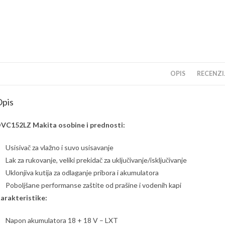
OPIS
RECENZIJ
pis
VC152LZ Makita osobine i prednosti:
Usisivač za vlažno i suvo usisavanje
Lak za rukovanje, veliki prekidač za uključivanje/isključivanje
Uklonjiva kutija za odlaganje pribora i akumulatora
Poboljšane performanse zaštite od prašine i vodenih kapi
arakteristike:
Napon akumulatora 18 + 18 V – LXT