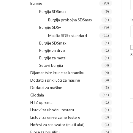
Burgije
(93)
Burgija SDSmax
(9)
I
Burgija probojna SDSmax
(1)
Burgije SDS+
(76)
Makita SDS+ standard
(11)
Burgije SDSmax
(1)
Burgije za drvo
(1)
S
Burgije za metal
(1)
Setovi burgija
(4)
Dijamantske krune za keramiku
(4)
Dodatci i priključci za mašine
(4)
Dodatci za mašine
(3)
Glodala
(11)
HTZ oprema
(1)
Listovi za ubodnu testeru
(1)
Listovi za univerzalne testere
(3)
Noževi za renovator (multi alat)
(1)
Ploče za brusilicu
(5)