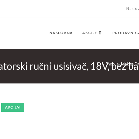
Naslo
NASLOVNA
AKCIJE
PRODAVNIC
ski ručni usisivač, 18V, bez bat
>
Shop
>
Makita DV
AKCIJA!