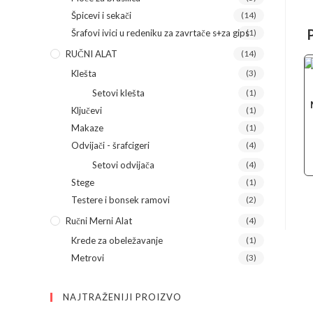
Špicevi i sekači
(14)
Šrafovi ivici u redeniku za zavrtače s+za gips
(1)
RUČNI ALAT
(14)
Klešta
(3)
Setovi klešta
(1)
Ključevi
(1)
Makaze
(1)
Odvijači - šrafcigeri
(4)
Setovi odvijača
(4)
Stege
(1)
Testere i bonsek ramovi
(2)
Ručni Merni Alat
(4)
Krede za obeležavanje
(1)
Metrovi
(3)
NAJTRAŽENIJI PROIZVO