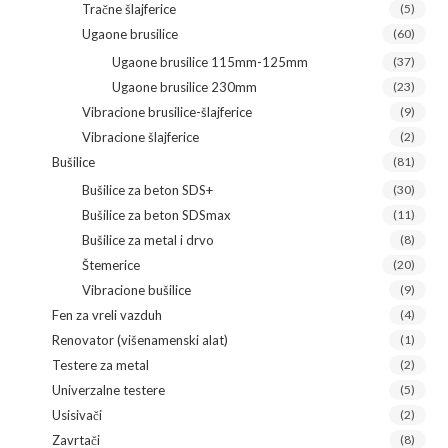
Tračne šlajferice
(5)
Ugaone brusilice
(60)
Ugaone brusilice 115mm-125mm
(37)
Ugaone brusilice 230mm
(23)
Vibracione brusilice-šlajferice
(9)
Vibracione šlajferice
(2)
Bušilice
(81)
Bušilice za beton SDS+
(30)
Bušilice za beton SDSmax
(11)
Bušilice za metal i drvo
(8)
Štemerice
(20)
Vibracione bušilice
(9)
Fen za vreli vazduh
(4)
Renovator (višenamenski alat)
(1)
Testere za metal
(2)
Univerzalne testere
(5)
Usisivači
(2)
Zavrtači
(8)