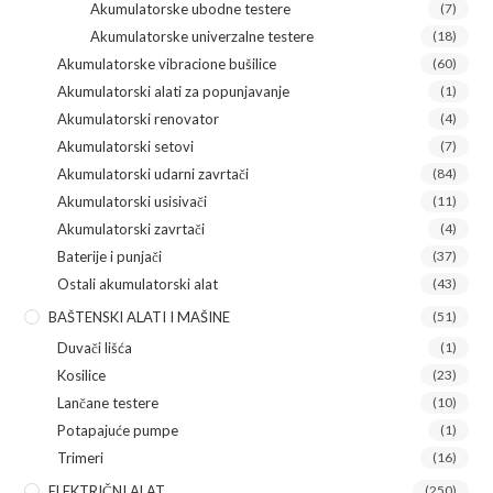
Akumulatorske ubodne testere
(7)
Akumulatorske univerzalne testere
(18)
Akumulatorske vibracione bušilice
(60)
Akumulatorski alati za popunjavanje
(1)
Akumulatorski renovator
(4)
Akumulatorski setovi
(7)
Akumulatorski udarni zavrtači
(84)
Akumulatorski usisivači
(11)
Akumulatorski zavrtači
(4)
Baterije i punjači
(37)
Ostali akumulatorski alat
(43)
BAŠTENSKI ALATI I MAŠINE
(51)
Duvači lišća
(1)
Kosilice
(23)
Lančane testere
(10)
Potapajuće pumpe
(1)
Trimeri
(16)
ELEKTRIČNI ALAT
(250)