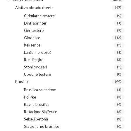
Alati za obradu drveta
(47)
Cirkularne testere
(9)
Diht-abrihter
(1)
Ger testere
(9)
Glodalice
(12)
Kekserice
(2)
Lančani probijač
(1)
Rendisaljke
(3)
Stoni cirkulari
(2)
Ubodne testere
(8)
Brusilice
(99)
Brusilica sa četkom
(1)
Polirke
(3)
Ravna brusilica
(4)
Rotacione šlajferice
(6)
Sekači betona
(5)
Stacionarne brusilice
(6)