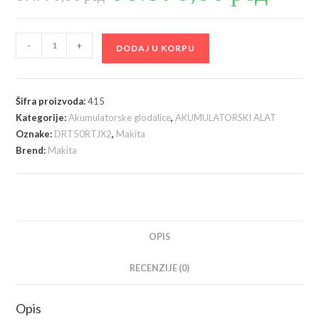
je
je:
bila:
68.890,00 р
89.990,00 рсд.
Makita
-
+
DODAJ U KORPU
DRT50RTJX2
Akumulatorska
glodalica,
Šifra proizvoda:
415
sa
Kategorije:
Akumulatorske glodalice
,
AKUMULATORSKI ALAT
baterijama
Oznake:
DRT50RTJX2
,
Makita
2x
Brend:
Makita
18V
5Ah
količina
OPIS
RECENZIJE (0)
Opis