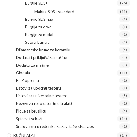
Burgije SDS+
(76)
Makita SDS+ standard
(11)
Burgije SDSmax
(1)
Burgije za drvo
(1)
Burgije za metal
(1)
Setovi burgija
(4)
Dijamantske krune za keramiku
(4)
Dodatci i priključci za mašine
(4)
Dodatci za mašine
(3)
Glodala
(11)
HTZ oprema
(1)
Listovi za ubodnu testeru
(1)
Listovi za univerzalne testere
(3)
Noževi za renovator (multi alat)
(1)
Ploče za brusilicu
(5)
Špicevi i sekači
(14)
Šrafovi ivici u redeniku za zavrtače s+za gips
(1)
RUČNI ALAT
(14)