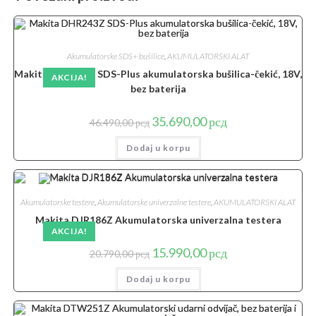
Akumulatorske SDS+ bušilice
,
AKUMULATORSKI ALAT
Makita DHR243Z SDS-Plus akumulatorska bušilica-čekić, 18V,
AKCIJA!
bez baterija
Originalna
Trenutna
35.690,00
рсд
46.490,00
рсд
cena
cena
je
je:
Dodaj u korpu
bila:
35.690,00 рсд.
46.490,00 рсд.
Akumulatorske testere
,
Akumulatorske univerzalne testere
,
AKUMULATORSKI ALAT
Makita DJR186Z Akumulatorska univerzalna testera
AKCIJA!
Originalna
Trenutna
15.990,00
рсд
20.790,00
рсд
cena
cena
je
je:
Dodaj u korpu
bila:
15.990,00 рсд.
20.790,00 рсд.