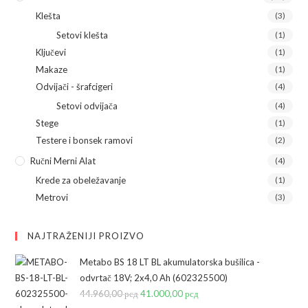
Klešta
(3)
Setovi klešta
(1)
Ključevi
(1)
Makaze
(1)
Odvijači - šrafcigeri
(4)
Setovi odvijača
(4)
Stege
(1)
Testere i bonsek ramovi
(2)
Ručni Merni Alat
(4)
Krede za obeležavanje
(1)
Metrovi
(3)
NAJTRAŽENIJI PROIZVO
Metabo BS 18 LT BL akumulatorska bušilica -
odvrtač 18V; 2x4,0 Ah (602325500)
44.960,00
рсд
Originalna
41.000,00
рсд
Trenutna