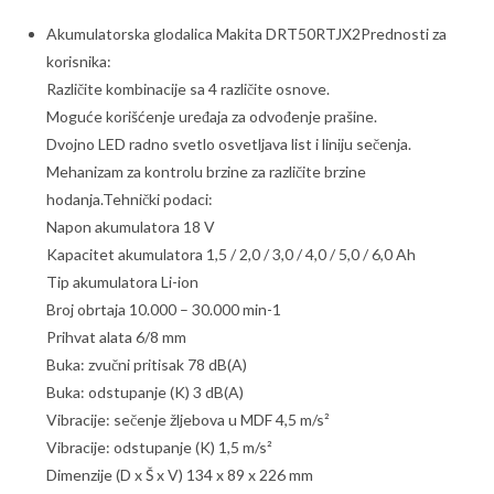
Akumulatorska glodalica Makita DRT50RTJX2Prednosti za
korisnika:
Različite kombinacije sa 4 različite osnove.
Moguće korišćenje uređaja za odvođenje prašine.
Dvojno LED radno svetlo osvetljava list i liniju sečenja.
Mehanizam za kontrolu brzine za različite brzine
hodanja.Tehnički podaci:
Napon akumulatora 18 V
Kapacitet akumulatora 1,5 / 2,0 / 3,0 / 4,0 / 5,0 / 6,0 Ah
Tip akumulatora Li-ion
Broj obrtaja 10.000 – 30.000 min-1
Prihvat alata 6/8 mm
Buka: zvučni pritisak 78 dB(A)
Buka: odstupanje (K) 3 dB(A)
Vibracije: sečenje žljebova u MDF 4,5 m/s²
Vibracije: odstupanje (K) 1,5 m/s²
Dimenzije (D x Š x V) 134 x 89 x 226 mm