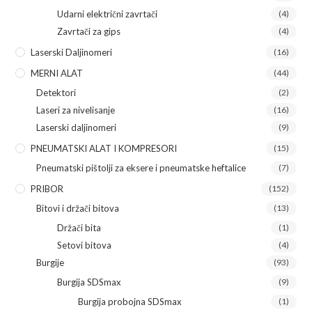
Udarni električni zavrtači
(4)
Zavrtači za gips
(4)
Laserski Daljinomeri
(16)
MERNI ALAT
(44)
Detektori
(2)
Laseri za nivelisanje
(16)
Laserski daljinomeri
(9)
PNEUMATSKI ALAT I KOMPRESORI
(15)
Pneumatski pištolji za eksere i pneumatske heftalice
(7)
PRIBOR
(152)
Bitovi i držači bitova
(13)
Držači bita
(1)
Setovi bitova
(4)
Burgije
(93)
Burgija SDSmax
(9)
Burgija probojna SDSmax
(1)