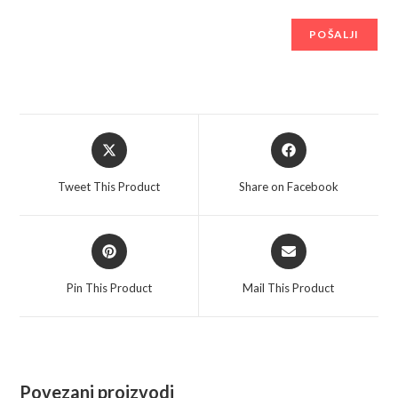
Opens
Opens
in
in
a
a
Tweet This Product
Share on Facebook
new
new
window
window
Opens
Opens
in
in
a
a
Pin This Product
Mail This Product
new
new
window
window
Povezani proizvodi