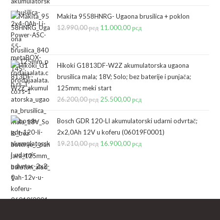
cena
cena
je
je:
Makita 9558HNRG- Ugaona brusilica + poklon
bila:
41.000,00 рсд.
12.990,00
рсд
Originalna
11.000,00
рсд
Trenutna
44.960,00 рсд.
cena
cena
je
je:
bila:
11.000,00 рсд.
Hikoki G1813DF-W2Z akumulatorska ugaona
brusilica mala; 18V; Solo; bez baterije i punjača;
12.990,00 рсд.
125mm; meki start
26.200,00
рсд
Originalna
25.500,00
рсд
Trenutna
cena
cena
Bosch GDR 120-LI akumulatorski udarni odvrtač;
je
je:
2x2,0Ah 12V u koferu (06019F0001)
bila:
25.500,00 рсд.
19.210,00
рсд
Originalna
16.900,00
рсд
Trenutna
26.200,00 рсд.
cena
cena
je
je:
bila:
16.900,00 рсд.
19.210,00 рсд.