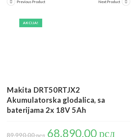
Previous Product
Next Product
AKCIJA!
Makita DRT50RTJX2
Akumulatorska glodalica, sa
baterijama 2x 18V 5Ah
68.890,00
рсд
Originalna
Trenutna
cena
cena
89.990,00
рсд