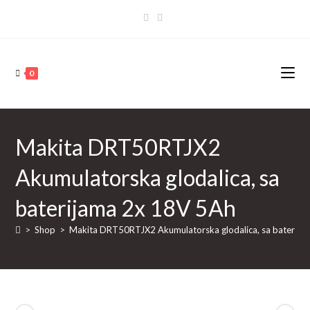
Skip
to
content
0
Makita DRT50RTJX2
Akumulatorska glodalica, sa
baterijama 2x 18V 5Ah
>
Shop
>
Makita DRT50RTJX2 Akumulatorska glodalica, sa baterija