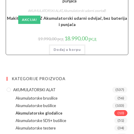
AKUMULATORSKI ALAT
,
Akumulatorski udarni zavrtači
Makita DTW251Z Akumulatorski udarni odvijač, bez baterija
AKCIJA!
i punjača
Originalna
Trenutna
18.990,00
рсд
19.990,00
рсд
cena
cena
je
je:
Dodaj u korpu
bila:
18.990,00 рсд.
19.990,00 рсд.
KATEGORIJE PROIZVODA
AKUMULATORSKI ALAT
(537)
Akumulatorske brusilice
(56)
Akumulatorske bušilice
(103)
Akumulatorske glodalice
(10)
Akumulatorske SDS+ bušilice
(51)
Akumulatorske testere
(34)