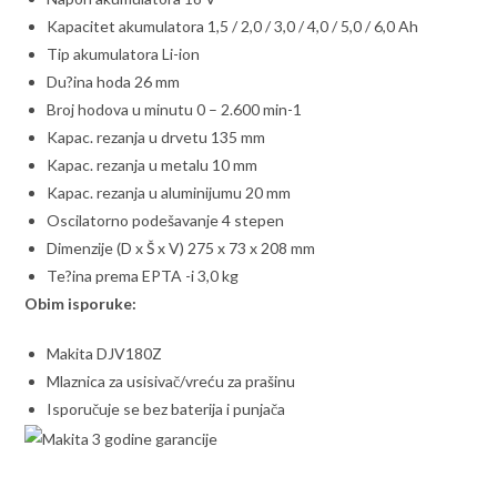
Kapacitet akumulatora 1,5 / 2,0 / 3,0 / 4,0 / 5,0 / 6,0 Ah
Tip akumulatora Li-ion
Du?ina hoda 26 mm
Broj hodova u minutu 0 – 2.600 min-1
Kapac. rezanja u drvetu 135 mm
Kapac. rezanja u metalu 10 mm
Kapac. rezanja u aluminijumu 20 mm
Oscilatorno podešavanje 4 stepen
Dimenzije (D x Š x V) 275 x 73 x 208 mm
Te?ina prema EPTA -i 3,0 kg
Obim isporuke:
Makita DJV180Z
Mlaznica za usisivač/vreću za prašinu
Isporučuje se bez baterija i punjača