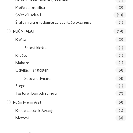
Noževi za renovator (multi alat)
Ploče za brusilicu
(5)
Špicevi i sekači
(14)
Šrafovi ivici u redeniku za zavrtače s+za gips
(1)
RUČNI ALAT
(14)
Klešta
(3)
Setovi klešta
(1)
Ključevi
(1)
Makaze
(1)
Odvijači - šrafcigeri
(4)
Setovi odvijača
(4)
Stege
(1)
Testere i bonsek ramovi
(2)
Ručni Merni Alat
(4)
Krede za obeležavanje
(1)
Metrovi
(3)