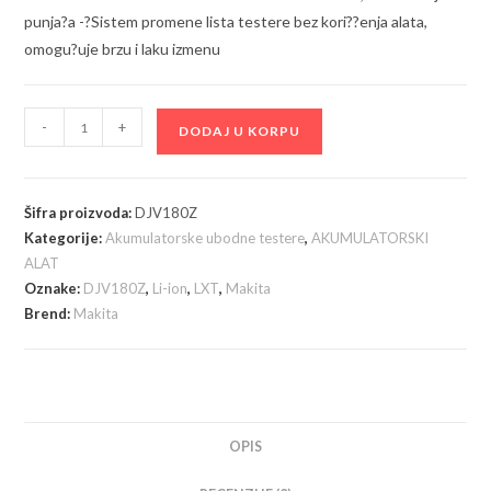
punja?a -?Sistem promene lista testere bez kori??enja alata,
omogu?uje brzu i laku izmenu
Makita
-
+
DODAJ U KORPU
DJV180Z
Akumulatorska
ubodna
Šifra proizvoda:
DJV180Z
testera,
Kategorije:
Akumulatorske ubodne testere
,
AKUMULATORSKI
bez
ALAT
baterija
Oznake:
DJV180Z
,
Li-ion
,
LXT
,
Makita
i
Brend:
Makita
punjača
količina
OPIS