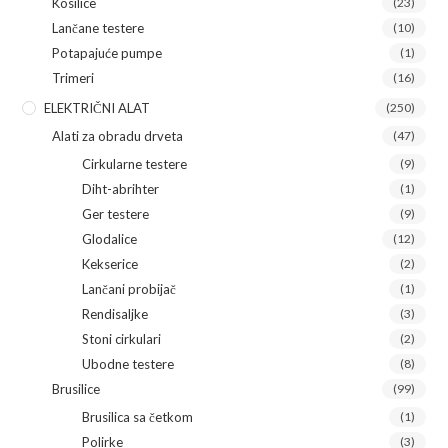
Kosilice
(23)
Lančane testere
(10)
Potapajuće pumpe
(1)
Trimeri
(16)
ELEKTRIČNI ALAT
(250)
Alati za obradu drveta
(47)
Cirkularne testere
(9)
Diht-abrihter
(1)
Ger testere
(9)
Glodalice
(12)
Kekserice
(2)
Lančani probijač
(1)
Rendisaljke
(3)
Stoni cirkulari
(2)
Ubodne testere
(8)
Brusilice
(99)
Brusilica sa četkom
(1)
Polirke
(3)