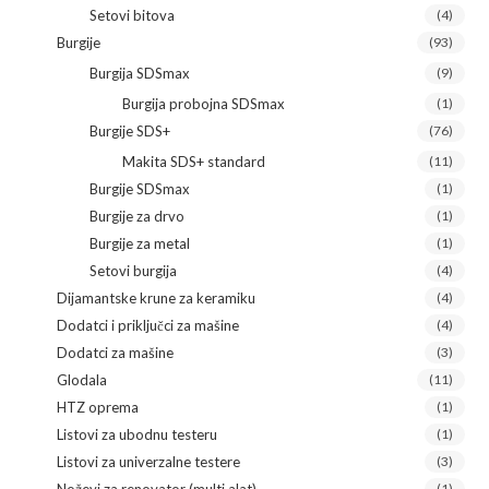
Setovi bitova
(4)
Burgije
(93)
Burgija SDSmax
(9)
Burgija probojna SDSmax
(1)
Burgije SDS+
(76)
Makita SDS+ standard
(11)
Burgije SDSmax
(1)
Burgije za drvo
(1)
Burgije za metal
(1)
Setovi burgija
(4)
Dijamantske krune za keramiku
(4)
Dodatci i priključci za mašine
(4)
Dodatci za mašine
(3)
Glodala
(11)
HTZ oprema
(1)
Listovi za ubodnu testeru
(1)
Listovi za univerzalne testere
(3)
(1)