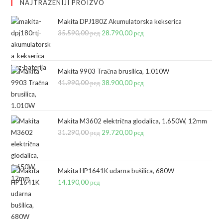
NAJTRAŽENIJI PROIZVO
Makita DPJ180Z Akumulatorska kekserica
35.590,00
рсд
Originalna
28.790,00
рсд
Trenutna
cena
cena
je
je:
bila:
28.790,00 рсд.
Makita 9903 Tračna brusilica, 1.010W
41.990,00
рсд
35.590,00 рсд.
Originalna
38.900,00
рсд
Trenutna
cena
cena
je
je:
bila:
38.900,00 рсд.
Makita M3602 električna glodalica, 1.650W, 12mm
31.290,00
рсд
41.990,00 рсд.
Originalna
29.720,00
рсд
Trenutna
cena
cena
je
je:
bila:
29.720,00 рсд.
Makita HP1641K udarna bušilica, 680W
14.190,00
рсд
31.290,00 рсд.