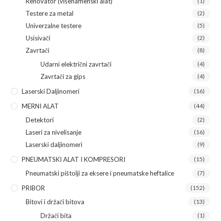
Renovator (višenamenski alat)
(1)
Testere za metal
(2)
Univerzalne testere
(5)
Usisivači
(2)
Zavrtači
(8)
Udarni električni zavrtači
(4)
Zavrtači za gips
(4)
Laserski Daljinomeri
(16)
MERNI ALAT
(44)
Detektori
(2)
Laseri za nivelisanje
(16)
Laserski daljinomeri
(9)
PNEUMATSKI ALAT I KOMPRESORI
(15)
Pneumatski pištolji za eksere i pneumatske heftalice
(7)
PRIBOR
(152)
Bitovi i držači bitova
(13)
Držači bita
(1)