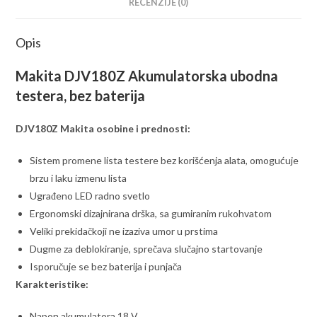
RECENZIJE (0)
Opis
Makita DJV180Z Akumulatorska ubodna
testera, bez baterija
DJV180Z Makita osobine i prednosti:
Sistem promene lista testere bez korišćenja alata, omogućuje
brzu i laku izmenu lista
Ugrađeno LED radno svetlo
Ergonomski dizajnirana drška, sa gumiranim rukohvatom
Veliki prekidačkoji ne izaziva umor u prstima
Dugme za deblokiranje, sprečava slučajno startovanje
Isporučuje se bez baterija i punjača
Karakteristike:
Napon akumulatora 18 V