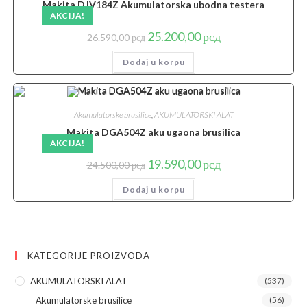
Makita DJV184Z Akumulatorska ubodna testera
AKCIJA!
Originalna
Trenutna
25.200,00
рсд
26.590,00
рсд
cena
cena
je
je:
Dodaj u korpu
bila:
25.200,00 рсд.
26.590,00 рсд.
Akumulatorske brusilice
,
AKUMULATORSKI ALAT
Makita DGA504Z aku ugaona brusilica
AKCIJA!
Originalna
Trenutna
19.590,00
рсд
24.500,00
рсд
cena
cena
je
je:
Dodaj u korpu
bila:
19.590,00 рсд.
24.500,00 рсд.
KATEGORIJE PROIZVODA
AKUMULATORSKI ALAT
(537)
Akumulatorske brusilice
(56)