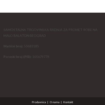
SAMOSTALNA TRGOVINSKA RADNJA ZA PROMET ROBE NA
MALO BALATON BEOGRAD
Matični broj:
53683185
Poreski broj (PIB):
101679778
Prodavnica
O nama
Kontakt