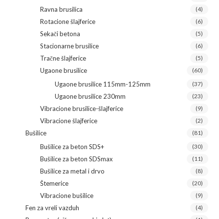
Ravna brusilica
(4)
Rotacione šlajferice
(6)
Sekači betona
(5)
Stacionarne brusilice
(6)
Tračne šlajferice
(5)
Ugaone brusilice
(60)
Ugaone brusilice 115mm-125mm
(37)
Ugaone brusilice 230mm
(23)
Vibracione brusilice-šlajferice
(9)
Vibracione šlajferice
(2)
Bušilice
(81)
Bušilice za beton SDS+
(30)
Bušilice za beton SDSmax
(11)
Bušilice za metal i drvo
(8)
Štemerice
(20)
Vibracione bušilice
(9)
Fen za vreli vazduh
(4)