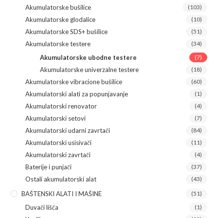
Akumulatorske bušilice
(103)
Akumulatorske glodalice
(10)
Akumulatorske SDS+ bušilice
(51)
Akumulatorske testere
(34)
Akumulatorske ubodne testere
(7)
Akumulatorske univerzalne testere
(18)
Akumulatorske vibracione bušilice
(60)
Akumulatorski alati za popunjavanje
(1)
Akumulatorski renovator
(4)
Akumulatorski setovi
(7)
Akumulatorski udarni zavrtači
(84)
Akumulatorski usisivači
(11)
Akumulatorski zavrtači
(4)
Baterije i punjači
(37)
Ostali akumulatorski alat
(43)
BAŠTENSKI ALATI I MAŠINE
(51)
Duvači lišća
(1)