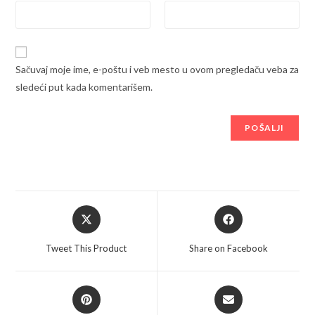
Sačuvaj moje ime, e-poštu i veb mesto u ovom pregledaču veba za
sledeći put kada komentarišem.
Opens
Opens
in
in
a
a
Tweet This Product
Share on Facebook
new
new
window
window
Opens
Opens
in
in