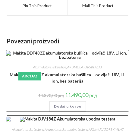
a
a
Pin This Product
Mail This Product
new
new
window
window
Povezani proizvodi
Akumulatorske bušilice
,
AKUMULATORSKI ALAT
Makita DDF482Z akumulatorska bušilica – odvijač, 18V, Li-
AKCIJA!
ion, bez baterija
Originalna
Trenutna
11.490,00
рсд
14.390,00
рсд
cena
cena
je
je:
Dodaj u korpu
bila:
11.490,00 рсд.
14.390,00 рсд.
Akumulatorske testere
,
Akumulatorske ubodne testere
,
AKUMULATORSKI ALAT