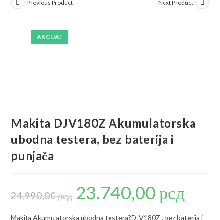
Previous Product
Next Product
AKCIJA!
Makita DJV180Z Akumulatorska
ubodna testera, bez baterija i
punjača
23.740,00
рсд
Originalna
Trenutna
cena
cena
24.990,00
рсд
je
je:
bila:
23.740,00 р
24.990,00 рсд.
Makita Akumulatorska ubodna testera?DJV180Z , bez baterija i