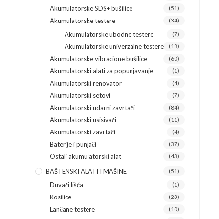
Akumulatorske SDS+ bušilice
(51)
Akumulatorske testere
(34)
Akumulatorske ubodne testere
(7)
Akumulatorske univerzalne testere
(18)
Akumulatorske vibracione bušilice
(60)
Akumulatorski alati za popunjavanje
(1)
Akumulatorski renovator
(4)
Akumulatorski setovi
(7)
Akumulatorski udarni zavrtači
(84)
Akumulatorski usisivači
(11)
Akumulatorski zavrtači
(4)
Baterije i punjači
(37)
Ostali akumulatorski alat
(43)
BAŠTENSKI ALATI I MAŠINE
(51)
Duvači lišća
(1)
Kosilice
(23)
Lančane testere
(10)