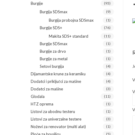
Burgije
(93)
Burgija SDSmax
(9)
Burgija probojna SDSmax
(1)
Burgije SDS+
(76)
Makita SDS+ standard
(11)
Burgije SDSmax
(1)
Burgije za drvo
(1)
R
Burgije za metal
(1)
J
Setovi burgija
(4)
Dijamantske krune za keramiku
(4)
V
Dodatci i priključci za mašine
(4)
Dodatci za mašine
(3)
V
Glodala
(11)
HTZ oprema
(1)
V
Listovi za ubodnu testeru
(1)
Listovi za univerzalne testere
(3)
Noževi za renovator (multi alat)
(1)
Ploče za brusilicu
(5)