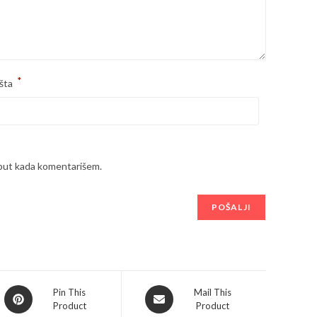
*
šta
 put kada komentarišem.
Opens
Opens
Pin This
Mail This
Product
Product
in
in