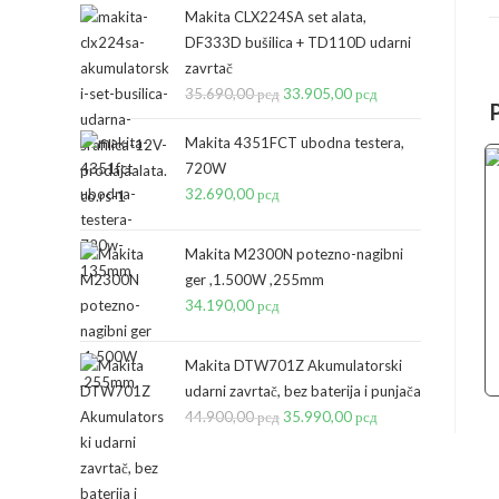
Makita CLX224SA set alata,
DF333D bušilica + TD110D udarni
zavrtač
35.690,00
рсд
Originalna
33.905,00
рсд
Trenutna
cena
cena
Makita 4351FCT ubodna testera,
je
je:
720W
bila:
33.905,00 рсд.
32.690,00
рсд
35.690,00 рсд.
Makita M2300N potezno-nagibni
ger ,1.500W ,255mm
34.190,00
рсд
Makita DTW701Z Akumulatorski
udarni zavrtač, bez baterija i punjača
44.900,00
рсд
Originalna
35.990,00
рсд
Trenutna
cena
cena
je
je: