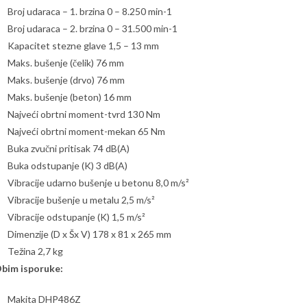
Broj udaraca – 1. brzina 0 – 8.250 min-1
Broj udaraca – 2. brzina 0 – 31.500 min-1
Kapacitet stezne glave 1,5 – 13 mm
Maks. bušenje (čelik) 76 mm
Maks. bušenje (drvo) 76 mm
Maks. bušenje (beton) 16 mm
Najveći obrtni moment-tvrd 130 Nm
Najveći obrtni moment-mekan 65 Nm
Buka zvučni pritisak 74 dB(A)
Buka odstupanje (K) 3 dB(A)
Vibracije udarno bušenje u betonu 8,0 m/s²
Vibracije bušenje u metalu 2,5 m/s²
Vibracije odstupanje (K) 1,5 m/s²
Dimenzije (D x Šx V) 178 x 81 x 265 mm
Težina 2,7 kg
bim isporuke:
Makita DHP486Z