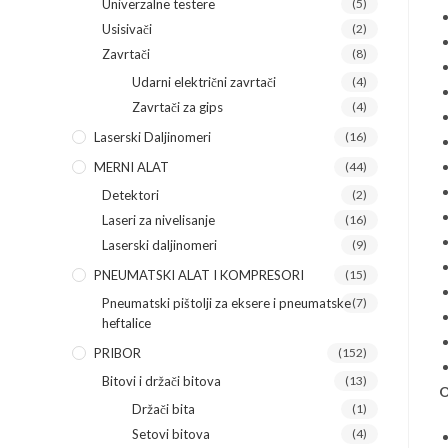
Univerzalne testere
(5)
Usisivači
(2)
Zavrtači
(8)
Udarni električni zavrtači
(4)
Zavrtači za gips
(4)
Laserski Daljinomeri
(16)
MERNI ALAT
(44)
Detektori
(2)
Laseri za nivelisanje
(16)
Laserski daljinomeri
(9)
PNEUMATSKI ALAT I KOMPRESORI
(15)
Pneumatski pištolji za eksere i pneumatske
(7)
heftalice
PRIBOR
(152)
Bitovi i držači bitova
(13)
O
Držači bita
(1)
Setovi bitova
(4)