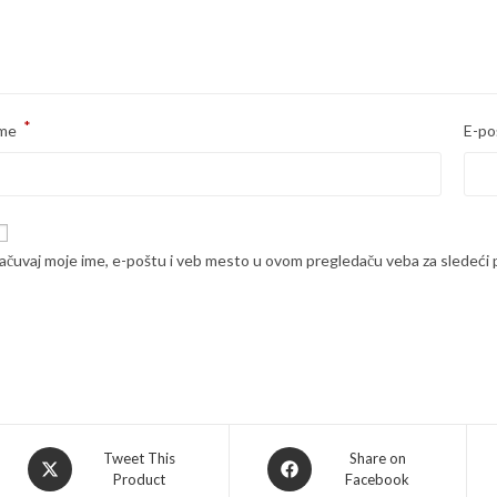
*
me
E-po
ačuvaj moje ime, e-poštu i veb mesto u ovom pregledaču veba za sledeći
Opens
Opens
Tweet This
Share on
Product
Facebook
in
in