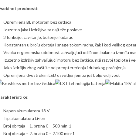
sobine i prednosti:
Opremljena BL motorom bez četkica
Izuzetno jaka i izdržljiva za najteže poslove
3 funkcije: zavrtanje, bušenje i udarac
Konstantan u broju obrtaja i snage tokom radna, čak i kod velikog opte
Visoka ergonomska udobnost zahvaljujući odličnom balansu između maš
Izuzetno izdržljiv zahvaljujući motoru bez četkica, niži razvoj toplote i v
Jako izdržljiv zbog zaštite od preopterećenja i dubokog praćnjenja
Opremljena dvostrukim LED osvetljenjem za još bolju vidljivost
arakteristike:
Napon akumulatora 18 V
Tip akumulatora Li-ion
Broj obrtaja – 1. brzina 0 – 500 min-1
Broj obrtaja – 2. brzina 0 – 2.100 min-1