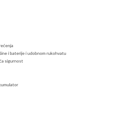
rećenja
ine i baterije i udobnom rukohvatu
eća sigurnost