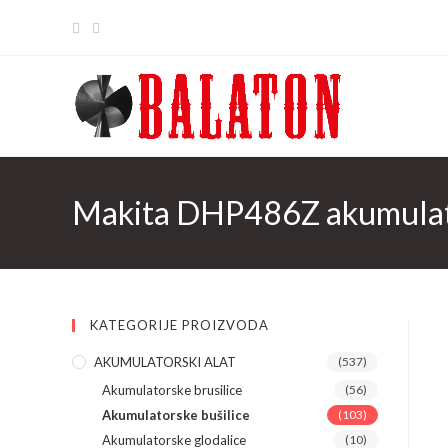
Skip
to
content
Makita DHP486Z akumulators
KATEGORIJE PROIZVODA
AKUMULATORSKI ALAT
(537)
Akumulatorske brusilice
(56)
Akumulatorske bušilice
(103)
Akumulatorske glodalice
(10)