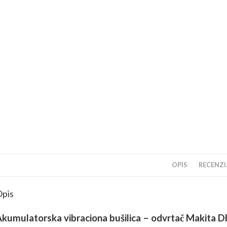
OPIS
RECENZIJ
pis
kumulatorska vibraciona bušilica – odvrtač Makita DH