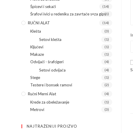
Špicevi i sekači
(14)
Šrafovi ivici u redeniku za zavrtače s+za gips
(1)
RUČNI ALAT
(14)
Klešta
(3)
I
Setovi klešta
(1)
Ključevi
(1)
Makaze
(1)
Odvijači - šrafcigeri
(4)
S
Setovi odvijača
(4)
Stege
(1)
Testere i bonsek ramovi
(2)
Ručni Merni Alat
(4)
Krede za obeležavanje
(1)
Metrovi
(3)
NAJTRAŽENIJI PROIZVO