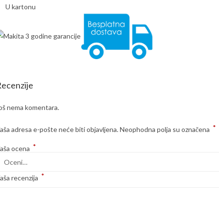
U kartonu
ecenzije
oš nema komentara.
*
aša adresa e-pošte neće biti objavljena.
Neophodna polja su označena
*
aša ocena
*
aša recenzija