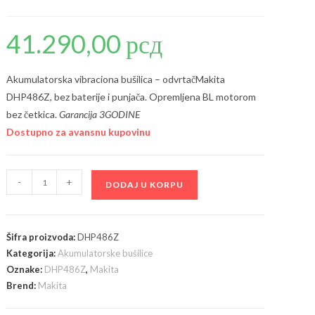
41.290,00
рсд
Akumulatorska vibraciona bušilica – odvrtačMakita
DHP486Z, bez baterije i punjača. Opremljena BL motorom
bez četkica.
Garancija 3GODINE
Dostupno za avansnu kupovinu
Makita
-
+
DODAJ U KORPU
DHP486Z
akumulatorska
vibraciona
Šifra proizvoda:
DHP486Z
bušilica
Kategorija:
Akumulatorske bušilice
-
Oznake:
DHP486Z
,
Makita
odvrtač,
Brend:
Makita
bez