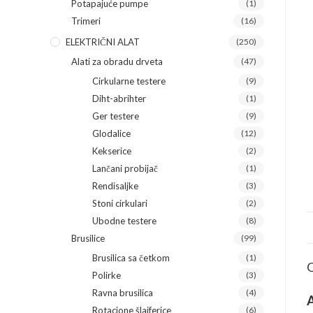
Potapajuće pumpe
(1)
Trimeri
(16)
ELEKTRIČNI ALAT
(250)
Alati za obradu drveta
(47)
Cirkularne testere
(9)
Diht-abrihter
(1)
Ger testere
(9)
Glodalice
(12)
Kekserice
(2)
Lančani probijač
(1)
Rendisaljke
(3)
Stoni cirkulari
(2)
Ubodne testere
(8)
Brusilice
(99)
Brusilica sa četkom
(1)
O
Polirke
(3)
Ravna brusilica
(4)
A
Rotacione šlajferice
(6)