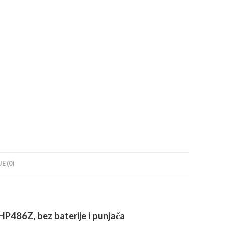
baterije
i
punjača
količina
E (0)
P486Z, bez baterije i punjača