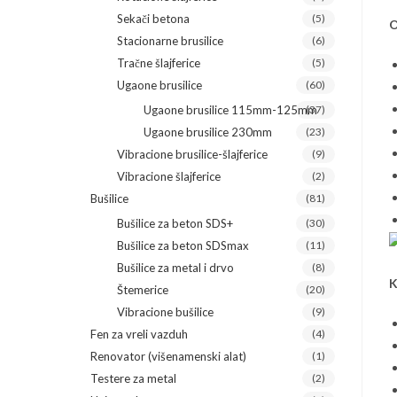
Sekači betona
(5)
O
Stacionarne brusilice
(6)
Tračne šlajferice
(5)
Ugaone brusilice
(60)
Ugaone brusilice 115mm-125mm
(37)
Ugaone brusilice 230mm
(23)
Vibracione brusilice-šlajferice
(9)
Vibracione šlajferice
(2)
Bušilice
(81)
Bušilice za beton SDS+
(30)
Bušilice za beton SDSmax
(11)
Bušilice za metal i drvo
(8)
K
Štemerice
(20)
Vibracione bušilice
(9)
Fen za vreli vazduh
(4)
Renovator (višenamenski alat)
(1)
Testere za metal
(2)