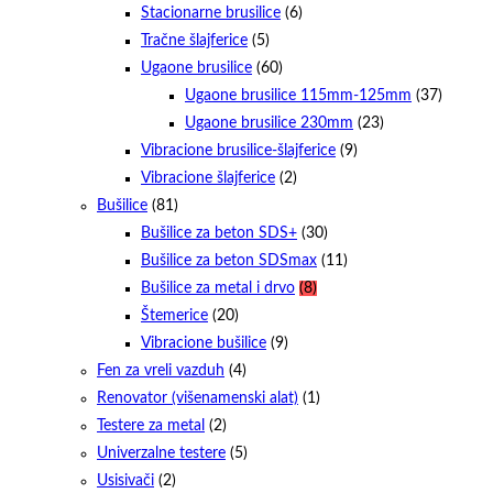
Stacionarne brusilice
(6)
Tračne šlajferice
(5)
Ugaone brusilice
(60)
Ugaone brusilice 115mm-125mm
(37)
Ugaone brusilice 230mm
(23)
Vibracione brusilice-šlajferice
(9)
Vibracione šlajferice
(2)
Bušilice
(81)
Bušilice za beton SDS+
(30)
Bušilice za beton SDSmax
(11)
Bušilice za metal i drvo
(8)
Štemerice
(20)
Vibracione bušilice
(9)
Fen za vreli vazduh
(4)
Renovator (višenamenski alat)
(1)
Testere za metal
(2)
Univerzalne testere
(5)
Usisivači
(2)