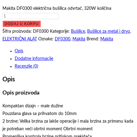
Makita DF0300 električna bušilica odvrtač, 320W količina
DODAJ U KORPU
Šifra proizvoda:
DF0300
Kategorije:
Bušilice
,
Bušilice za metal i drvo
,
ELEKTRIČNI ALAT
Oznake:
DF0300
,
Makita
Brend:
Makita
Opis
Dodatne informacije
Recenzije (0)
Opis
Opis proizvoda
Kompaktan dizajn – male dužine
Pouzdana glava sa prihvatom do 10mm
2 brzine; Velika brzina za lakše operacije i mala brzina za primenu kada
je potreban veći obrtni moment Obrtni moment
Promenljiva kontrola brzine pritiskom prekidača