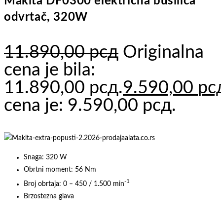
Makita DF0300 električna bušilica
odvrtač, 320W
11.890,00
рсд
Originalna
cena je bila:
11.890,00 рсд.
9.590,00
рс
cena je: 9.590,00 рсд.
Snaga: 320 W
Obrtni moment: 56 Nm
-1
Broj obrtaja: 0 – 450 / 1.500 min
Brzostezna glava