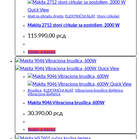
Quick View
Alati za obradu drveta
,
ELEKTRIČNI ALAT
,
Stoni cirkulari
Makita 2712 stoni cirkular sa postoljem, 2000 W
115.990,00
рсд
Dodaj u korpu
Quick View
Quick View
Brusilice
,
ELEKTRIČNI ALAT
,
Vibracione brusilice-šlajferice
,
Vibracione šlajferice
Makita 9046 Vibraciona brusilica, 600W
30.390,00
рсд
Dodaj u korpu