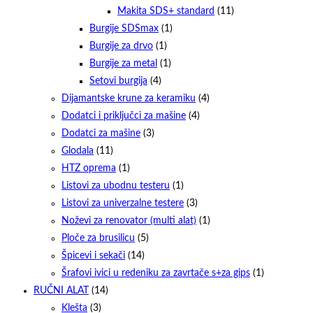
Makita SDS+ standard
(11)
Burgije SDSmax
(1)
Burgije za drvo
(1)
Burgije za metal
(1)
Setovi burgija
(4)
Dijamantske krune za keramiku
(4)
Dodatci i priključci za mašine
(4)
Dodatci za mašine
(3)
Glodala
(11)
HTZ oprema
(1)
Listovi za ubodnu testeru
(1)
Listovi za univerzalne testere
(3)
Noževi za renovator (multi alat)
(1)
Ploče za brusilicu
(5)
Špicevi i sekači
(14)
Šrafovi ivici u redeniku za zavrtače s+za gips
(1)
RUČNI ALAT
(14)
Klešta
(3)