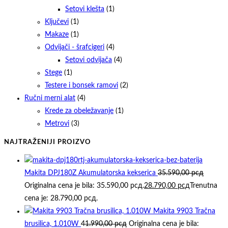
Setovi klešta
(1)
Ključevi
(1)
Makaze
(1)
Odvijači - šrafcigeri
(4)
Setovi odvijača
(4)
Stege
(1)
Testere i bonsek ramovi
(2)
Ručni merni alat
(4)
Krede za obeležavanje
(1)
Metrovi
(3)
NAJTRAŽENIJI PROIZVO
Makita DPJ180Z Akumulatorska kekserica
35.590,00
рсд
Originalna cena je bila: 35.590,00 рсд.
28.790,00
рсд
Trenutna
cena je: 28.790,00 рсд.
Makita 9903 Tračna
brusilica, 1.010W
41.990,00
рсд
Originalna cena je bila: