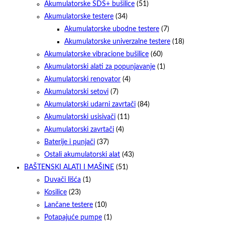
Akumulatorske SDS+ bušilice
(51)
Akumulatorske testere
(34)
Akumulatorske ubodne testere
(7)
Akumulatorske univerzalne testere
(18)
Akumulatorske vibracione bušilice
(60)
Akumulatorski alati za popunjavanje
(1)
Akumulatorski renovator
(4)
Akumulatorski setovi
(7)
Akumulatorski udarni zavrtači
(84)
Akumulatorski usisivači
(11)
Akumulatorski zavrtači
(4)
Baterije i punjači
(37)
Ostali akumulatorski alat
(43)
BAŠTENSKI ALATI I MAŠINE
(51)
Duvači lišća
(1)
Kosilice
(23)
Lančane testere
(10)
Potapajuće pumpe
(1)