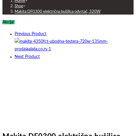
Home
>
Shop
>
Makita DF0300 električna bušilica odvrtač, 320W
Akcija!
Previous Product
Next Product