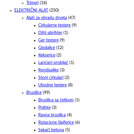
Trimeri
(16)
ELEKTRIČNI ALAT
(250)
Alati za obradu drveta
(47)
Cirkularne testere
(9)
Diht-abrihter
(1)
Ger testere
(9)
Glodalice
(12)
Kekserice
(2)
Lančani probijač
(1)
Rendisaljke
(3)
Stoni cirkulari
(2)
Ubodne testere
(8)
Brusilice
(99)
Brusilica sa četkom
(1)
Polirke
(3)
Ravna brusilica
(4)
Rotacione šlajferice
(6)
Sekači betona
(5)