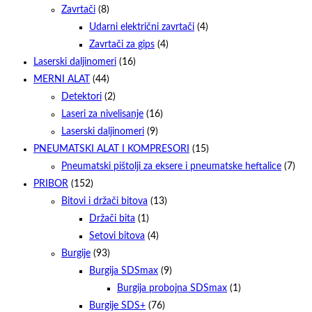
Zavrtači
(8)
Udarni električni zavrtači
(4)
Zavrtači za gips
(4)
Laserski daljinomeri
(16)
MERNI ALAT
(44)
Detektori
(2)
Laseri za nivelisanje
(16)
Laserski daljinomeri
(9)
PNEUMATSKI ALAT I KOMPRESORI
(15)
Pneumatski pištolji za eksere i pneumatske heftalice
(7)
PRIBOR
(152)
Bitovi i držači bitova
(13)
Držači bita
(1)
Setovi bitova
(4)
Burgije
(93)
Burgija SDSmax
(9)
Burgija probojna SDSmax
(1)
Burgije SDS+
(76)