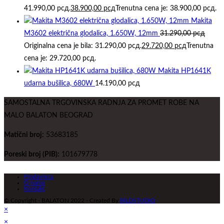
41.990,00 рсд.
38.900,00
рсд
Trenutna cena je: 38.900,00 рсд.
Makita
M3602 električna glodalica, 1.650W, 12mm
31.290,00
рсд
Originalna cena je bila: 31.290,00 рсд.
29.720,00
рсд
Trenutna
cena je: 29.720,00 рсд.
Makita HP1641K
udarna bušilica, 680W
14.190,00
рсд
SAMOSTALNA TRGOVINSKA RADNJA ZA PROMET ROBE NA
MALO BALATON BEOGRAD
Matični broj:
53683185
Poreski broj (PIB):
101679778
Prodavnica
O nama
Kontakt
© Copyright - BALATON 2022 - Created By
BILDSTUDIO
×
×