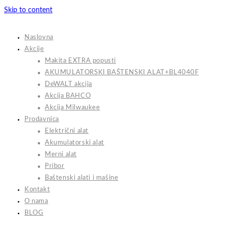
Skip to content
Naslovna
Akcije
Makita EXTRA popusti
AKUMULATORSKI BAŠTENSKI ALAT+BL4040F
DeWALT akcija
Akcija BAHCO
Akcija Milwaukee
Prodavnica
Električni alat
Akumulatorski alat
Merni alat
Pribor
Baštenski alati i mašine
Kontakt
O nama
BLOG