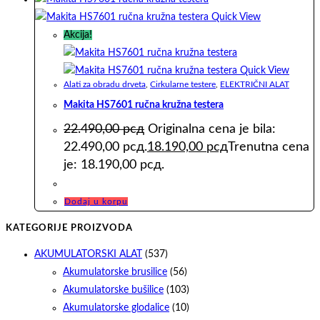
Quick View
Akcija!
Quick View
Alati za obradu drveta
,
Cirkularne testere
,
ELEKTRIČNI ALAT
Makita HS7601 ručna kružna testera
22.490,00
рсд
Originalna cena je bila:
22.490,00 рсд.
18.190,00
рсд
Trenutna cena
je: 18.190,00 рсд.
Dodaj u korpu
KATEGORIJE PROIZVODA
AKUMULATORSKI ALAT
(537)
Akumulatorske brusilice
(56)
Akumulatorske bušilice
(103)
Akumulatorske glodalice
(10)