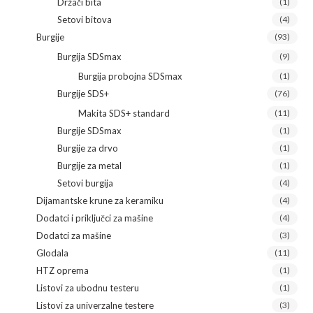
Držači bita
(1)
Setovi bitova
(4)
Burgije
(93)
Burgija SDSmax
(9)
Burgija probojna SDSmax
(1)
Burgije SDS+
(76)
Makita SDS+ standard
(11)
Burgije SDSmax
(1)
Burgije za drvo
(1)
Burgije za metal
(1)
Setovi burgija
(4)
Dijamantske krune za keramiku
(4)
Dodatci i priključci za mašine
(4)
Dodatci za mašine
(3)
Glodala
(11)
HTZ oprema
(1)
Listovi za ubodnu testeru
(1)
Listovi za univerzalne testere
(3)