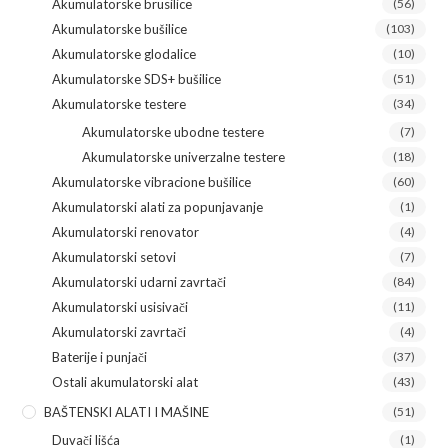
Akumulatorske brusilice
(56)
Akumulatorske bušilice
(103)
Akumulatorske glodalice
(10)
Akumulatorske SDS+ bušilice
(51)
Akumulatorske testere
(34)
Akumulatorske ubodne testere
(7)
Akumulatorske univerzalne testere
(18)
Akumulatorske vibracione bušilice
(60)
Akumulatorski alati za popunjavanje
(1)
Akumulatorski renovator
(4)
Akumulatorski setovi
(7)
Akumulatorski udarni zavrtači
(84)
Akumulatorski usisivači
(11)
Akumulatorski zavrtači
(4)
Baterije i punjači
(37)
Ostali akumulatorski alat
(43)
BAŠTENSKI ALATI I MAŠINE
(51)
Duvači lišća
(1)