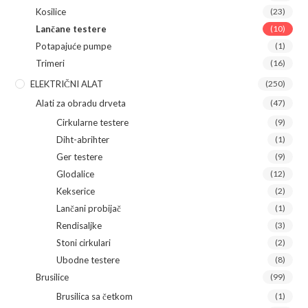
Kosilice
(23)
Lančane testere
(10)
Potapajuće pumpe
(1)
Trimeri
(16)
ELEKTRIČNI ALAT
(250)
Alati za obradu drveta
(47)
Cirkularne testere
(9)
Diht-abrihter
(1)
Ger testere
(9)
Glodalice
(12)
Kekserice
(2)
Lančani probijač
(1)
Rendisaljke
(3)
Stoni cirkulari
(2)
Ubodne testere
(8)
Brusilice
(99)
Brusilica sa četkom
(1)