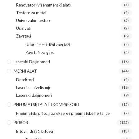
Renovator (višenamenski alat)
(1)
Testere za metal
(2)
Univerzalne testere
(5)
Usisivači
(2)
Zavrtači
(8)
Udarni električni zavrtači
(4)
Zavrtači za gips
(4)
Laserski Daljinomeri
(16)
MERNI ALAT
(44)
Detektori
(2)
Laseri za nivelisanje
(16)
Laserski daljinomeri
(9)
PNEUMATSKI ALAT I KOMPRESORI
(15)
Pneumatski pištolji za eksere i pneumatske heftalice
(7)
PRIBOR
(152)
Bitovi i držači bitova
(13)