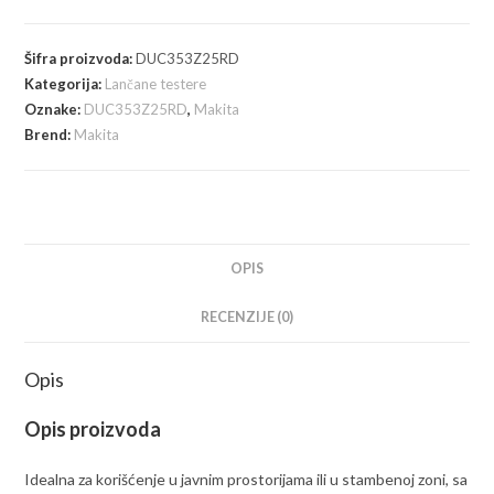
Šifra proizvoda:
DUC353Z25RD
Kategorija:
Lančane testere
Oznake:
DUC353Z25RD
,
Makita
Brend:
Makita
OPIS
RECENZIJE (0)
Opis
Opis proizvoda
Idealna za korišćenje u javnim prostorijama ili u stambenoj zoni, sa