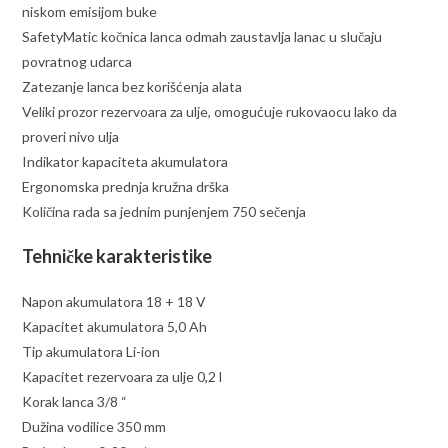
niskom emisijom buke
SafetyMatic kočnica lanca odmah zaustavlja lanac u slučaju
povratnog udarca
Zatezanje lanca bez korišćenja alata
Veliki prozor rezervoara za ulje, omogućuje rukovaocu lako da
proveri nivo ulja
Indikator kapaciteta akumulatora
Ergonomska prednja kružna drška
Količina rada sa jednim punjenjem 750 sečenja
Tehničke karakteristike
Napon akumulatora 18 + 18 V
Kapacitet akumulatora 5,0 Ah
Tip akumulatora Li-ion
Kapacitet rezervoara za ulje 0,2 l
Korak lanca 3/8 “
Dužina vodilice 350 mm