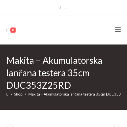
Skip
to
content
0
Makita – Akumulatorska
lančana testera 35cm
DUC353Z25RD
>
Shop
>
Makita – Akumulatorska lančana testera 35cm DUC353Z