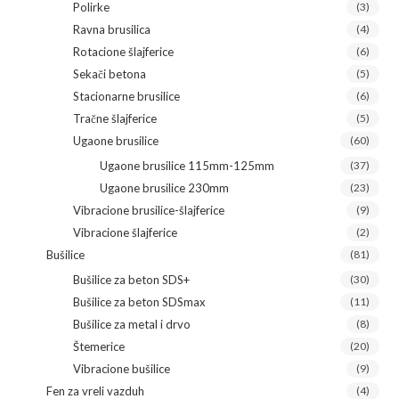
Polirke
(3)
Ravna brusilica
(4)
Rotacione šlajferice
(6)
Sekači betona
(5)
Stacionarne brusilice
(6)
Tračne šlajferice
(5)
Ugaone brusilice
(60)
Ugaone brusilice 115mm-125mm
(37)
Ugaone brusilice 230mm
(23)
Vibracione brusilice-šlajferice
(9)
Vibracione šlajferice
(2)
Bušilice
(81)
Bušilice za beton SDS+
(30)
Bušilice za beton SDSmax
(11)
Bušilice za metal i drvo
(8)
Štemerice
(20)
Vibracione bušilice
(9)
Fen za vreli vazduh
(4)