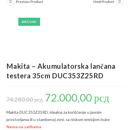
Previous Product
Next Product
AKCIJA!
Makita – Akumulatorska lančana
testera 35cm DUC353Z25RD
72.000,00
рсд
Originalna
Trenutna
cena
cena
74.280,00
рсд
je
je:
bila:
72.000,00 р
74.280,00 рсд.
Makita DUC353Z25RD, idealna za korišćenje u javnim
prostorijama ili u stambenoj zoni, sa niskom emisijom buke
Nema na zalihama