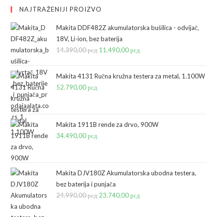
NAJTRAŽENIJI PROIZVO
Makita DDF482Z akumulatorska bušilica - odvijač,
18V, Li-ion, bez baterija
14.390,00
рсд
Originalna
11.490,00
рсд
Trenutna
cena
cena
je
je:
Makita 4131 Ručna kružna testera za metal, 1.100W
bila:
11.490,00 рсд.
52.790,00
рсд
14.390,00 рсд.
Makita 1911B rende za drvo, 900W
34.490,00
рсд
Makita DJV180Z Akumulatorska ubodna testera,
bez baterija i punjača
24.990,00
рсд
Originalna
23.740,00
рсд
Trenutna
cena
cena