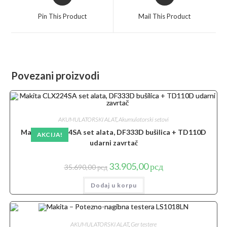
in
in
a
a
Pin This Product
Mail This Product
new
new
window
window
Povezani proizvodi
AKUMULATORSKI ALAT
,
Akumulatorski setovi
Makita CLX224SA set alata, DF333D bušilica + TD110D
AKCIJA!
udarni zavrtač
Originalna
Trenutna
33.905,00
рсд
35.690,00
рсд
cena
cena
je
je:
Dodaj u korpu
bila:
33.905,00 рсд.
35.690,00 рсд.
AKUMULATORSKI ALAT
,
Ger testere