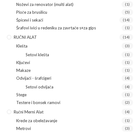
Noževi za renovator (multi alat)
(1)
Ploče za brusilicu
(5)
Špicevi i sekači
(14)
Šrafovi ivici u redeniku za zavrtače s+za gips
(1)
RUČNI ALAT
(14)
Klešta
(3)
Setovi klešta
(1)
Ključevi
(1)
Makaze
(1)
Odvijači - šrafcigeri
(4)
Setovi odvijača
(4)
Stege
(1)
Testere i bonsek ramovi
(2)
Ručni Merni Alat
(4)
Krede za obeležavanje
(1)
Metrovi
(3)