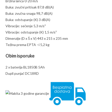
Brzina lanca 0-20 m/s
Buka: zvučni pritisak 87,8 dB(A)
Buka: zvučna snaga 98,7 dB(A)
Buka: odstupanje (K) 3 dB(A)
Vibracije: sečenje 5,3 m/s²
Vibracije: odstupanje (K) 1,5 m/s²
Dimenzije (D x Š x V) 443 x 215 x 235 mm
Težina prema EPTA –i 5,2 kg
Obim isporuke
2 x baterija BL1850B 5Ah
Dupli punjač DC18RD