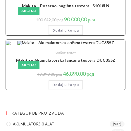
Makita – Potezno-nagibna testera LS1018LN
AKCIJA!
Originalna
Trenutna
90.000,00
рсд
100.642,00
рсд
cena
cena
je
je:
Dodaj u korpu
bila:
90.000,00 рсд.
100.642,00 рсд.
Lančane testere
Makita – Akumulatorska lančana testera DUC355Z
AKCIJA!
Originalna
Trenutna
46.890,00
рсд
49.390,00
рсд
cena
cena
je
je:
Dodaj u korpu
bila:
46.890,00 рсд.
49.390,00 рсд.
KATEGORIJE PROIZVODA
AKUMULATORSKI ALAT
(537)