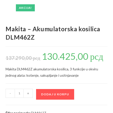
AKCIJA!
Makita – Akumulatorska kosilica
DLM462Z
130.425,00
рсд
Originalna
Trenu
cena
cena
137.290,00
рсд
je
je:
bila:
130.42
137.290,00 рсд.
Makita DLM462Z akumulatorska kosilica, 3 funkcije u okviru
jednog alata: košenje, sakupljanje i usitnjavanje
Makita
-
+
DODAJ U KORPU
-
Akumulatorska
kosilica
Šifra proizvoda:
DLM462Z