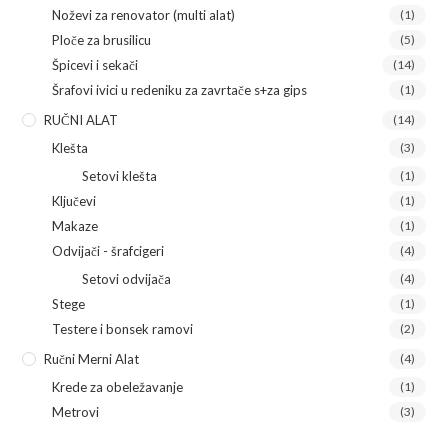
Noževi za renovator (multi alat)
(1)
Ploče za brusilicu
(5)
Špicevi i sekači
(14)
Šrafovi ivici u redeniku za zavrtače s+za gips
(1)
RUČNI ALAT
(14)
Klešta
(3)
Setovi klešta
(1)
Ključevi
(1)
Makaze
(1)
Odvijači - šrafcigeri
(4)
Setovi odvijača
(4)
Stege
(1)
Testere i bonsek ramovi
(2)
Ručni Merni Alat
(4)
Krede za obeležavanje
(1)
Metrovi
(3)