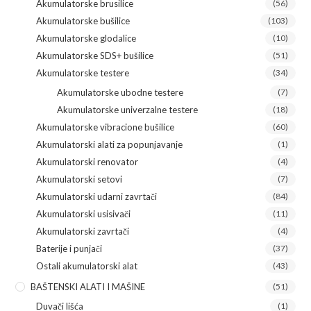
Akumulatorske brusilice
(56)
Akumulatorske bušilice
(103)
Akumulatorske glodalice
(10)
Akumulatorske SDS+ bušilice
(51)
Akumulatorske testere
(34)
Akumulatorske ubodne testere
(7)
Akumulatorske univerzalne testere
(18)
Akumulatorske vibracione bušilice
(60)
Akumulatorski alati za popunjavanje
(1)
Akumulatorski renovator
(4)
Akumulatorski setovi
(7)
Akumulatorski udarni zavrtači
(84)
Akumulatorski usisivači
(11)
Akumulatorski zavrtači
(4)
Baterije i punjači
(37)
Ostali akumulatorski alat
(43)
BAŠTENSKI ALATI I MAŠINE
(51)
Duvači lišća
(1)