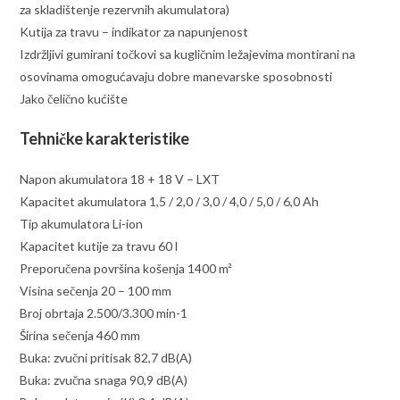
za skladištenje rezervnih akumulatora)
Kutija za travu – indikator za napunjenost
Izdržljivi gumirani točkovi sa kugličnim ležajevima montirani na
osovinama omogućavaju dobre manevarske sposobnosti
Jako čelično kućište
Tehničke karakteristike
Napon akumulatora 18 + 18 V – LXT
Kapacitet akumulatora 1,5 / 2,0 / 3,0 / 4,0 / 5,0 / 6,0 Ah
Tip akumulatora Li-ion
Kapacitet kutije za travu 60 l
Preporučena površina košenja 1400 m²
Visina sečenja 20 – 100 mm
Broj obrtaja 2.500/3.300 min-1
Širina sečenja 460 mm
Buka: zvučni pritisak 82,7 dB(A)
Buka: zvučna snaga 90,9 dB(A)