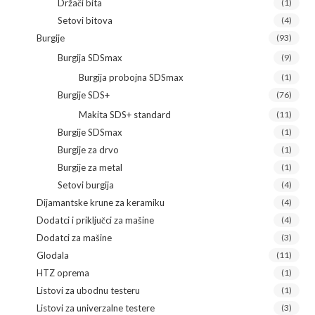
Držači bita
(1)
Setovi bitova
(4)
Burgije
(93)
Burgija SDSmax
(9)
Burgija probojna SDSmax
(1)
Burgije SDS+
(76)
Makita SDS+ standard
(11)
Burgije SDSmax
(1)
Burgije za drvo
(1)
Burgije za metal
(1)
Setovi burgija
(4)
Dijamantske krune za keramiku
(4)
Dodatci i priključci za mašine
(4)
Dodatci za mašine
(3)
Glodala
(11)
HTZ oprema
(1)
Listovi za ubodnu testeru
(1)
Listovi za univerzalne testere
(3)