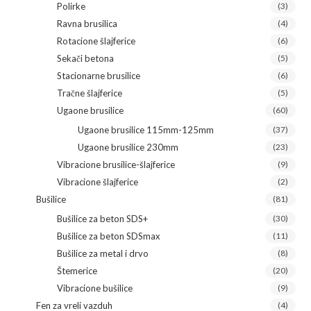
Polirke
(3)
Ravna brusilica
(4)
Rotacione šlajferice
(6)
Sekači betona
(5)
Stacionarne brusilice
(6)
Tračne šlajferice
(5)
Ugaone brusilice
(60)
Ugaone brusilice 115mm-125mm
(37)
Ugaone brusilice 230mm
(23)
Vibracione brusilice-šlajferice
(9)
Vibracione šlajferice
(2)
Bušilice
(81)
Bušilice za beton SDS+
(30)
Bušilice za beton SDSmax
(11)
Bušilice za metal i drvo
(8)
Štemerice
(20)
Vibracione bušilice
(9)
Fen za vreli vazduh
(4)