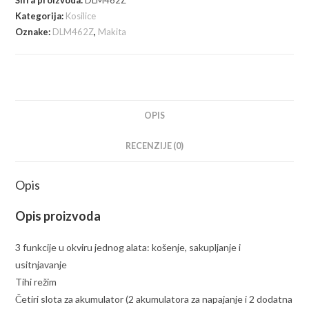
DLM462Z
Kategorija:
Kosilice
količina
Oznake:
DLM462Z
,
Makita
OPIS
RECENZIJE (0)
Opis
Opis proizvoda
3 funkcije u okviru jednog alata: košenje, sakupljanje i
usitnjavanje
Tihi režim
Četiri slota za akumulator (2 akumulatora za napajanje i 2 dodatna