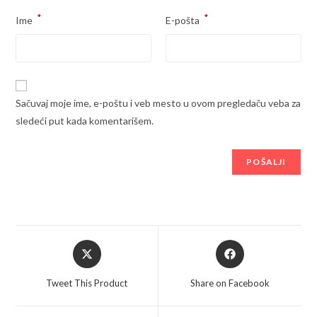
*
*
Ime
E-pošta
Sačuvaj moje ime, e-poštu i veb mesto u ovom pregledaču veba za
sledeći put kada komentarišem.
Opens
Opens
in
in
a
a
Tweet This Product
Share on Facebook
new
new
window
window