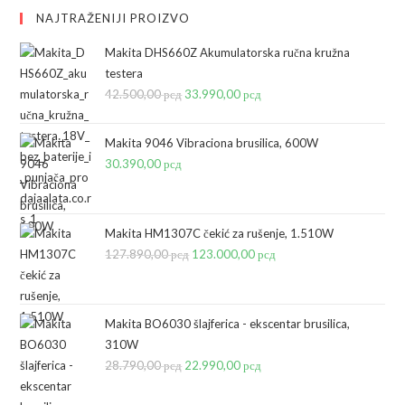
NAJTRAŽENIJI PROIZVO
Makita DHS660Z Akumulatorska ručna kružna
testera
42.500,00
рсд
Originalna
33.990,00
рсд
Trenutna
cena
cena
je
je:
Makita 9046 Vibraciona brusilica, 600W
bila:
33.990,00 рсд.
30.390,00
рсд
42.500,00 рсд.
Makita HM1307C čekić za rušenje, 1.510W
127.890,00
рсд
Originalna
123.000,00
рсд
Trenutna
cena
cena
je
je:
bila:
123.000,00 рсд.
Makita BO6030 šlajferica - ekscentar brusilica,
310W
127.890,00 рсд.
28.790,00
рсд
Originalna
22.990,00
рсд
Trenutna
cena
cena