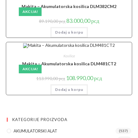
Makita – Akumulatorska kosilica DLM382CM2
AKCIJA!
Originalna
Trenutna
83.000,00
рсд
89.190,00
рсд
cena
cena
je
je:
Dodaj u korpu
bila:
83.000,00 рсд.
89.190,00 рсд.
Kosilice
Makita – Akumulatorska kosilica DLM481CT2
AKCIJA!
Originalna
Trenutna
108.990,00
рсд
113.990,00
рсд
cena
cena
je
je:
Dodaj u korpu
bila:
108.990,00 рсд.
113.990,00 рсд.
KATEGORIJE PROIZVODA
AKUMULATORSKI ALAT
(537)