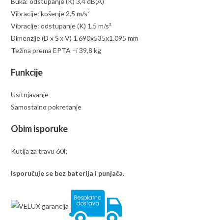
Buka: odstupanje (K) 3,4 dB(A)
Vibracije: košenje 2,5 m/s²
Vibracije: odstupanje (K) 1,5 m/s²
Dimenzije (D x Š x V) 1.690x535x1.095 mm
Težina prema EPTA –i 39,8 kg
Funkcije
Usitnjavanje
Samostalno pokretanje
Obim isporuke
Kutija za travu 60l;
Isporučuje se bez baterija i punjača.