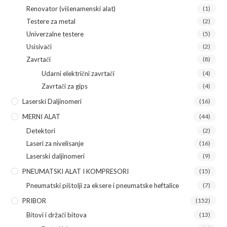
Renovator (višenamenski alat)
(1)
Testere za metal
(2)
Univerzalne testere
(5)
Usisivači
(2)
Zavrtači
(8)
Udarni električni zavrtači
(4)
Zavrtači za gips
(4)
Laserski Daljinomeri
(16)
MERNI ALAT
(44)
Detektori
(2)
Laseri za nivelisanje
(16)
Laserski daljinomeri
(9)
PNEUMATSKI ALAT I KOMPRESORI
(15)
Pneumatski pištolji za eksere i pneumatske heftalice
(7)
PRIBOR
(152)
Bitovi i držači bitova
(13)