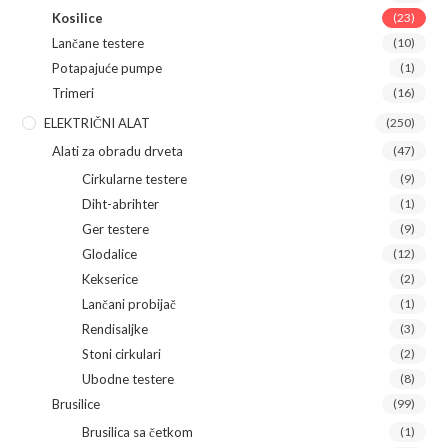
Kosilice
(23)
Lančane testere
(10)
Potapajuće pumpe
(1)
Trimeri
(16)
ELEKTRIČNI ALAT
(250)
Alati za obradu drveta
(47)
Cirkularne testere
(9)
Diht-abrihter
(1)
Ger testere
(9)
Glodalice
(12)
Kekserice
(2)
Lančani probijač
(1)
Rendisaljke
(3)
Stoni cirkulari
(2)
Ubodne testere
(8)
Brusilice
(99)
Brusilica sa četkom
(1)