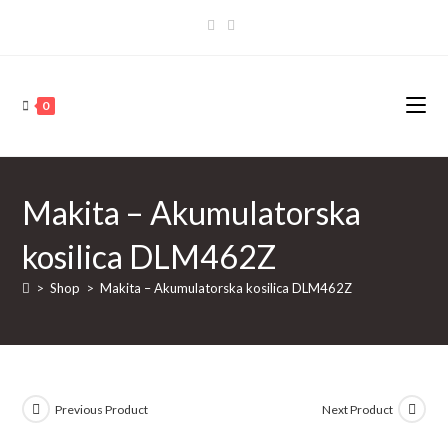
Skip
to
content
0
Makita – Akumulatorska
kosilica DLM462Z
>
Shop
>
Makita – Akumulatorska kosilica DLM462Z
Previous Product
Next Product