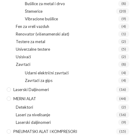
Bušilice za metal i drvo
(8)
Štemerice
(20)
Vibracione bušilice
(9)
Fen za vreli vazduh
(4)
Renovator (višenamenski alat)
(1)
Testere za metal
(2)
Univerzalne testere
(5)
Usisivači
(2)
Zavrtači
(8)
Udarni električni zavrtači
(4)
Zavrtači za gips
(4)
Laserski Daljinomeri
(16)
MERNI ALAT
(44)
Detektori
(2)
Laseri za nivelisanje
(16)
Laserski daljinomeri
(9)
PNEUMATSKI ALAT I KOMPRESORI
(15)