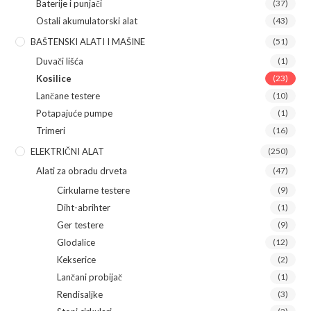
Baterije i punjači
(37)
Ostali akumulatorski alat
(43)
BAŠTENSKI ALATI I MAŠINE
(51)
Duvači lišća
(1)
Kosilice
(23)
Lančane testere
(10)
Potapajuće pumpe
(1)
Trimeri
(16)
ELEKTRIČNI ALAT
(250)
Alati za obradu drveta
(47)
Cirkularne testere
(9)
Diht-abrihter
(1)
Ger testere
(9)
Glodalice
(12)
Kekserice
(2)
Lančani probijač
(1)
Rendisaljke
(3)