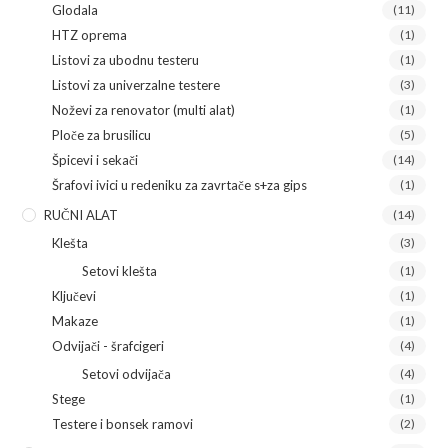
Glodala
(11)
HTZ oprema
(1)
Listovi za ubodnu testeru
(1)
Listovi za univerzalne testere
(3)
Noževi za renovator (multi alat)
(1)
Ploče za brusilicu
(5)
Špicevi i sekači
(14)
Šrafovi ivici u redeniku za zavrtače s+za gips
(1)
RUČNI ALAT
(14)
Klešta
(3)
Setovi klešta
(1)
Ključevi
(1)
Makaze
(1)
Odvijači - šrafcigeri
(4)
Setovi odvijača
(4)
Stege
(1)
Testere i bonsek ramovi
(2)