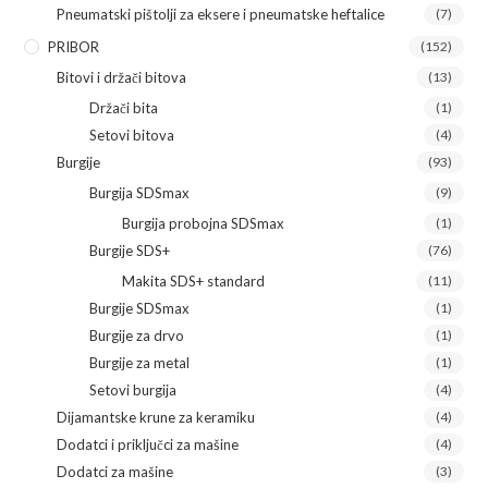
Pneumatski pištolji za eksere i pneumatske heftalice
(7)
PRIBOR
(152)
Bitovi i držači bitova
(13)
Držači bita
(1)
Setovi bitova
(4)
Burgije
(93)
Burgija SDSmax
(9)
Burgija probojna SDSmax
(1)
Burgije SDS+
(76)
Makita SDS+ standard
(11)
Burgije SDSmax
(1)
Burgije za drvo
(1)
Burgije za metal
(1)
Setovi burgija
(4)
Dijamantske krune za keramiku
(4)
Dodatci i priključci za mašine
(4)
Dodatci za mašine
(3)