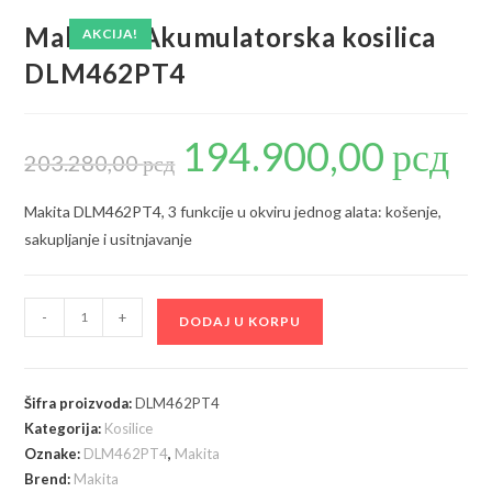
Makita – Akumulatorska kosilica
AKCIJA!
DLM462PT4
194.900,00
рсд
Originalna
Trenu
cena
cena
203.280,00
рсд
je
je:
bila:
194.90
203.280,00 рсд.
Makita DLM462PT4, 3 funkcije u okviru jednog alata: košenje,
sakupljanje i usitnjavanje
Makita
-
+
DODAJ U KORPU
-
Akumulatorska
kosilica
Šifra proizvoda:
DLM462PT4
DLM462PT4
Kategorija:
Kosilice
količina
Oznake:
DLM462PT4
,
Makita
Brend:
Makita