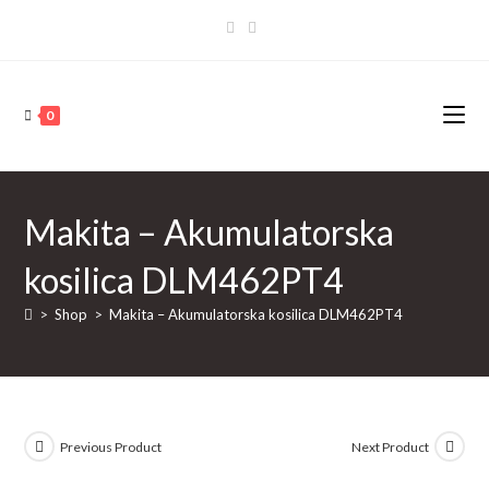
Skip
to
content
0
Makita – Akumulatorska
kosilica DLM462PT4
>
Shop
>
Makita – Akumulatorska kosilica DLM462PT4
Previous Product
Next Product