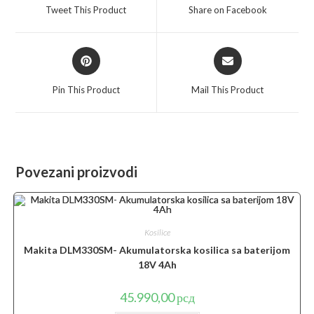
a
a
Tweet This Product
Share on Facebook
new
new
window
window
Opens
Opens
in
in
a
a
Pin This Product
Mail This Product
new
new
window
window
Povezani proizvodi
Kosilice
Makita DLM330SM- Akumulatorska kosilica sa baterijom
18V 4Ah
45.990,00
рсд