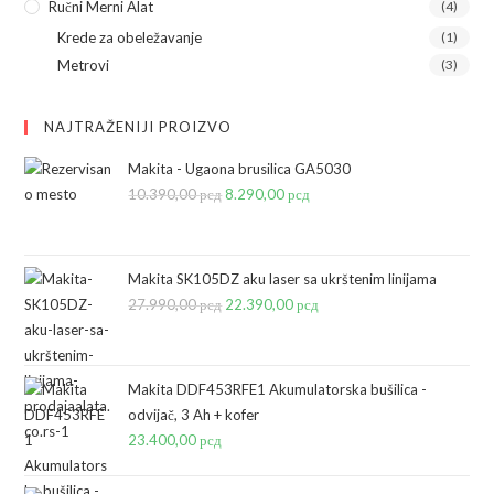
Ručni Merni Alat
(4)
Krede za obeležavanje
(1)
Metrovi
(3)
NAJTRAŽENIJI PROIZVO
Makita - Ugaona brusilica GA5030
10.390,00
рсд
Originalna
8.290,00
рсд
Trenutna
cena
cena
je
je:
bila:
8.290,00 рсд.
Makita SK105DZ aku laser sa ukrštenim linijama
27.990,00
рсд
10.390,00 рсд.
Originalna
22.390,00
рсд
Trenutna
cena
cena
je
je:
bila:
22.390,00 рсд.
Makita DDF453RFE1 Akumulatorska bušilica -
odvijač, 3 Ah + kofer
27.990,00 рсд.
23.400,00
рсд