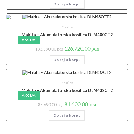
Dodaj u korpu
Kosilice
Makita – Akumulatorska kosilica DLM480CT2
AKCIJA!
Originalna
Trenutna
126.720,00
рсд
133.390,00
рсд
cena
cena
je
je:
Dodaj u korpu
bila:
126.720,00 рсд.
133.390,00 рсд.
Kosilice
Makita – Akumulatorska kosilica DLM432CT2
AKCIJA!
Originalna
Trenutna
81.400,00
рсд
85.690,00
рсд
cena
cena
je
je:
Dodaj u korpu
bila:
81.400,00 рсд.
85.690,00 рсд.