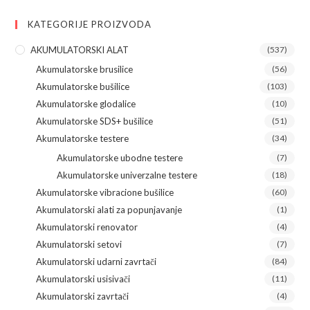
KATEGORIJE PROIZVODA
AKUMULATORSKI ALAT
(537)
Akumulatorske brusilice
(56)
Akumulatorske bušilice
(103)
Akumulatorske glodalice
(10)
Akumulatorske SDS+ bušilice
(51)
Akumulatorske testere
(34)
Akumulatorske ubodne testere
(7)
Akumulatorske univerzalne testere
(18)
Akumulatorske vibracione bušilice
(60)
Akumulatorski alati za popunjavanje
(1)
Akumulatorski renovator
(4)
Akumulatorski setovi
(7)
Akumulatorski udarni zavrtači
(84)
Akumulatorski usisivači
(11)
Akumulatorski zavrtači
(4)