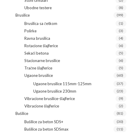
Stoni cirkulari
(2)
Ubodne testere
(8)
Brusilice
(99)
Brusilica sa četkom
(1)
Polirke
(3)
Ravna brusilica
(4)
Rotacione šlajferice
(6)
Sekači betona
(5)
Stacionarne brusilice
(6)
Tračne šlajferice
(5)
Ugaone brusilice
(60)
Ugaone brusilice 115mm-125mm
(37)
Ugaone brusilice 230mm
(23)
Vibracione brusilice-šlajferice
(9)
Vibracione šlajferice
(2)
Bušilice
(81)
Bušilice za beton SDS+
(30)
Bušilice za beton SDSmax
(11)