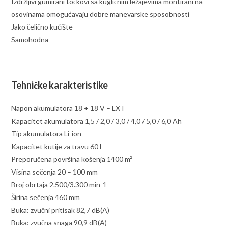
Izdržljivi gumirani točkovi sa kugličnim ležajevima montirani na
osovinama omogućavaju dobre manevarske sposobnosti
Jako čelično kućište
Samohodna
Tehničke karakteristike
Napon akumulatora 18 + 18 V – LXT
Kapacitet akumulatora 1,5 / 2,0 / 3,0 / 4,0 / 5,0 / 6,0 Ah
Tip akumulatora Li-ion
Kapacitet kutije za travu 60 l
Preporučena površina košenja 1400 m²
Visina sečenja 20 – 100 mm
Broj obrtaja 2.500/3.300 min-1
Širina sečenja 460 mm
Buka: zvučni pritisak 82,7 dB(A)
Buka: zvučna snaga 90,9 dB(A)