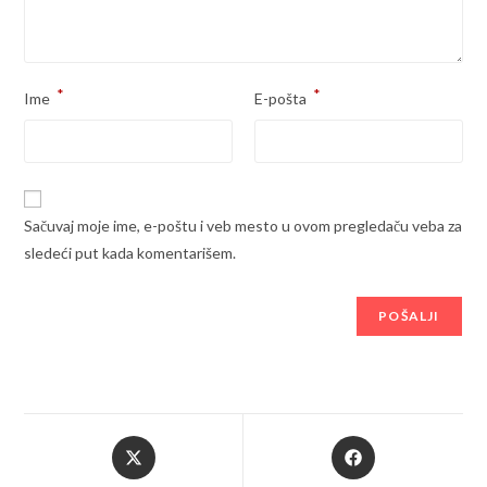
*
*
Ime
E-pošta
Sačuvaj moje ime, e-poštu i veb mesto u ovom pregledaču veba za
sledeći put kada komentarišem.
Opens
Opens
in
in