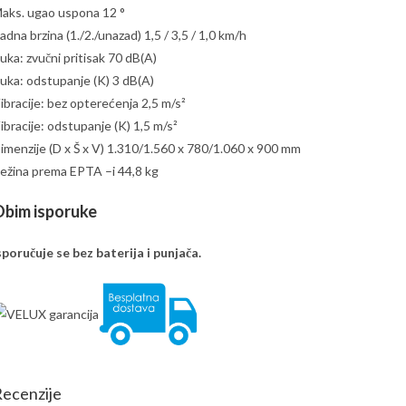
aks. ugao uspona 12 °
adna brzina (1./2./unazad) 1,5 / 3,5 / 1,0 km/h
uka: zvučni pritisak 70 dB(A)
uka: odstupanje (K) 3 dB(A)
ibracije: bez opterećenja 2,5 m/s²
ibracije: odstupanje (K) 1,5 m/s²
imenzije (D x Š x V) 1.310/1.560 x 780/1.060 x 900 mm
ežina prema EPTA –i 44,8 kg
bim isporuke
sporučuje se bez baterija i punjača.
ecenzije