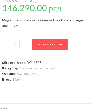
153.990,00
рсд
146.290,00
рсд
Originalna
Trenutna
cena
cena
je
je:
bila:
146.290,00 рсд.
153.990,00 рсд.
Mogućnost podešavanja širine zadnjeg kraja u opsegu od
480 do 760 mm
Makita
-
+
DODAJ U KORPU
-
Akumulatorska
kolica
Šifra proizvoda:
DCU180Z
DCU180Z
Kategorija:
Ostali akumulatorski alat
količina
Oznake:
DCU180Z
,
Makita
Brend:
Makita
E (0)