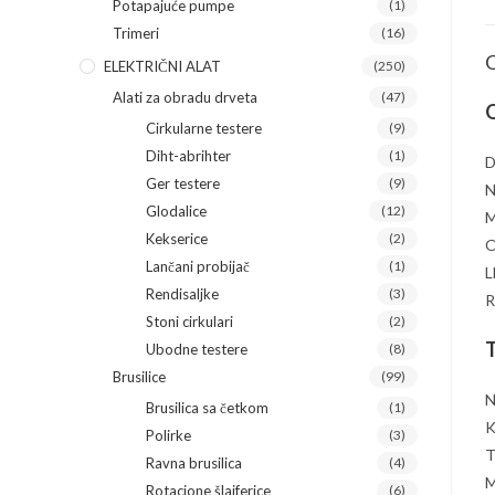
Potapajuće pumpe
(1)
Trimeri
(16)
O
ELEKTRIČNI ALAT
(250)
Alati za obradu drveta
(47)
O
Cirkularne testere
(9)
Diht-abrihter
(1)
D
Ger testere
(9)
N
Glodalice
(12)
M
Kekserice
(2)
O
Lančani probijač
(1)
L
Rendisaljke
(3)
R
Stoni cirkulari
(2)
T
Ubodne testere
(8)
Brusilice
(99)
N
Brusilica sa četkom
(1)
K
Polirke
(3)
T
Ravna brusilica
(4)
M
Rotacione šlajferice
(6)