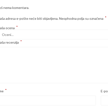
oš nema komentara.
*
aša adresa e-pošte neće biti objavljena.
Neophodna polja su označena
*
aša ocena
*
aša recenzija
*
me
E-po