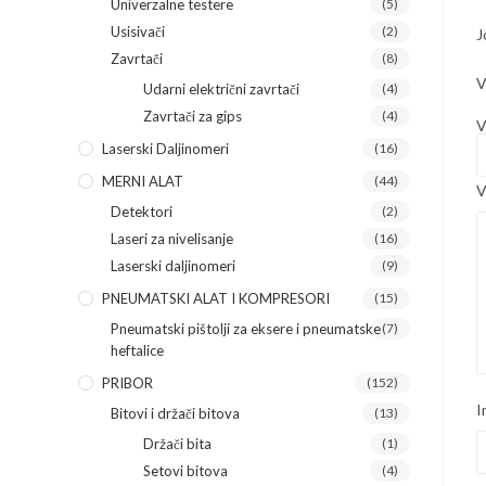
Univerzalne testere
(5)
Usisivači
(2)
J
Zavrtači
(8)
V
Udarni električni zavrtači
(4)
Zavrtači za gips
(4)
V
Laserski Daljinomeri
(16)
MERNI ALAT
(44)
V
Detektori
(2)
Laseri za nivelisanje
(16)
Laserski daljinomeri
(9)
PNEUMATSKI ALAT I KOMPRESORI
(15)
Pneumatski pištolji za eksere i pneumatske
(7)
heftalice
PRIBOR
(152)
I
Bitovi i držači bitova
(13)
Držači bita
(1)
Setovi bitova
(4)