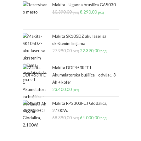
Makita - Ugaona brusilica GA5030
10.390,00
рсд
Originalna
8.290,00
рсд
Trenutna
cena
cena
je
je:
bila:
8.290,00 рсд.
Makita SK105DZ aku laser sa
ukrštenim linijama
10.390,00 рсд.
27.990,00
рсд
Originalna
22.390,00
рсд
Trenutna
cena
cena
je
je:
Makita DDF453RFE1
bila:
22.390,00 рсд.
Akumulatorska bušilica - odvijač, 3
Ah + kofer
27.990,00 рсд.
23.400,00
рсд
Makita RP2303FCJ Glodalica,
2.100W.
68.390,00
рсд
Originalna
64.000,00
рсд
Trenutna
cena
cena
je
je: