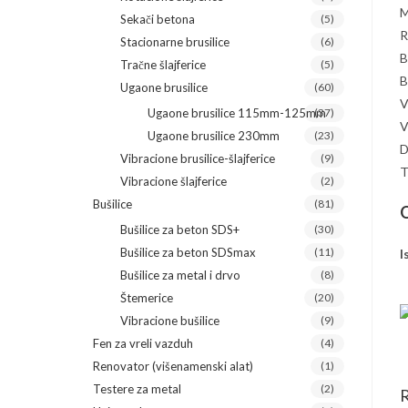
M
Sekači betona
(5)
R
Stacionarne brusilice
(6)
B
Tračne šlajferice
(5)
B
Ugaone brusilice
(60)
V
Ugaone brusilice 115mm-125mm
(37)
V
Ugaone brusilice 230mm
(23)
D
Vibracione brusilice-šlajferice
(9)
T
Vibracione šlajferice
(2)
Bušilice
(81)
O
Bušilice za beton SDS+
(30)
Bušilice za beton SDSmax
(11)
I
Bušilice za metal i drvo
(8)
Štemerice
(20)
Vibracione bušilice
(9)
Fen za vreli vazduh
(4)
Renovator (višenamenski alat)
(1)
Testere za metal
(2)
R