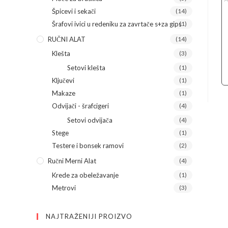
Špicevi i sekači
(14)
Šrafovi ivici u redeniku za zavrtače s+za gips
(1)
RUČNI ALAT
(14)
Klešta
(3)
Setovi klešta
(1)
Ključevi
(1)
Makaze
(1)
Odvijači - šrafcigeri
(4)
Setovi odvijača
(4)
Stege
(1)
Testere i bonsek ramovi
(2)
Ručni Merni Alat
(4)
Krede za obeležavanje
(1)
Metrovi
(3)
NAJTRAŽENIJI PROIZVO