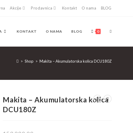
vna
Akcije
Prodavnica
Kontakt
O nama
BLOG
TOGGLE
A
KONTAKT
O NAMA
BLOG
0
WEBSITE
>
Shop
>
Makita – Akumulatorska kolica DCU180Z
SEARCH
Makita – Akumulatorska kolica
DCU180Z