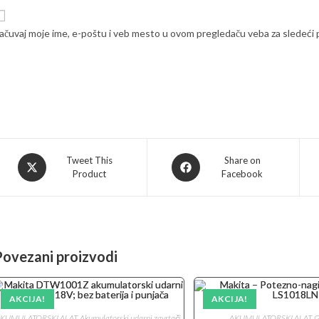
ačuvaj moje ime, e-poštu i veb mesto u ovom pregledaču veba za sledeći
Opens
Opens
Tweet This
Share on
Product
Facebook
in
in
a
a
new
new
window
window
Povezani proizvodi
AKCIJA!
AKCIJA!
KUMULATORSKI ALAT
,
Akumulatorski udarni zavrtači
AKUMULATORSKI ALAT
,
G