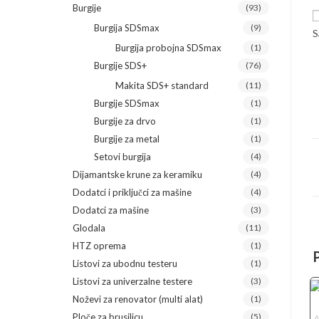
Burgije
(93)
Burgija SDSmax
(9)
S
Burgija probojna SDSmax
(1)
Burgije SDS+
(76)
Makita SDS+ standard
(11)
Burgije SDSmax
(1)
Burgije za drvo
(1)
Burgije za metal
(1)
Setovi burgija
(4)
Dijamantske krune za keramiku
(4)
Dodatci i priključci za mašine
(4)
Dodatci za mašine
(3)
Glodala
(11)
HTZ oprema
(1)
Listovi za ubodnu testeru
(1)
Listovi za univerzalne testere
(3)
Noževi za renovator (multi alat)
(1)
Ploče za brusilicu
(5)
A