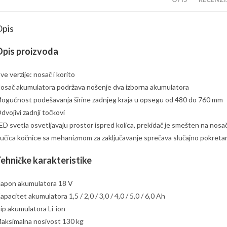
pis
pis proizvoda
ve verzije: nosač i korito
osač akumulatora podržava nošenje dva izborna akumulatora
ogućnost podešavanja širine zadnjeg kraja u opsegu od 480 do 760 mm
dvojivi zadnji točkovi
ED svetla osvetljavaju prostor ispred kolica, prekidač je smešten na nos
učica kočnice sa mehanizmom za zaključavanje sprečava slučajno pokretan
ehničke karakteristike
apon akumulatora 18 V
apacitet akumulatora 1,5 / 2,0 / 3,0 / 4,0 / 5,0 / 6,0 Ah
ip akumulatora Li-ion
aksimalna nosivost 130 kg