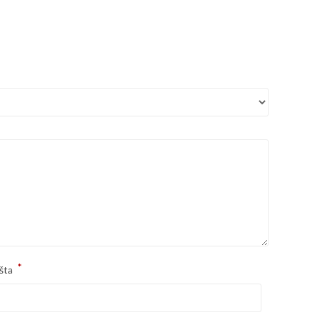
*
šta