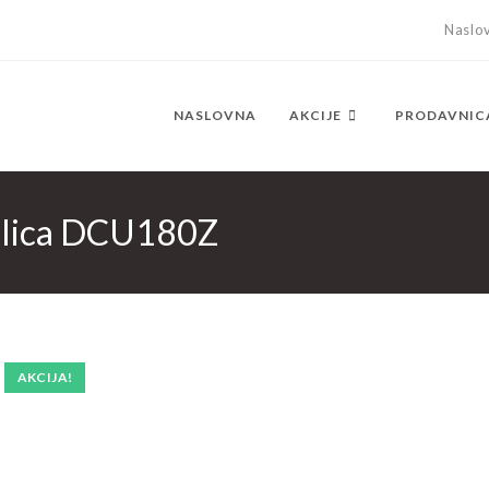
Naslo
NASLOVNA
AKCIJE
PRODAVNIC
olica DCU180Z
AKCIJA!