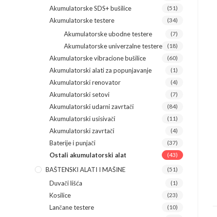
Akumulatorske SDS+ bušilice
(51)
Akumulatorske testere
(34)
Akumulatorske ubodne testere
(7)
Akumulatorske univerzalne testere
(18)
Akumulatorske vibracione bušilice
(60)
Akumulatorski alati za popunjavanje
(1)
Akumulatorski renovator
(4)
Akumulatorski setovi
(7)
Akumulatorski udarni zavrtači
(84)
Akumulatorski usisivači
(11)
Akumulatorski zavrtači
(4)
Baterije i punjači
(37)
Ostali akumulatorski alat
(43)
BAŠTENSKI ALATI I MAŠINE
(51)
Duvači lišća
(1)
Kosilice
(23)
Lančane testere
(10)