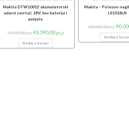
Makita DTW1001Z akumulatorski
Makita – Potezno-nagi
udarni zavrtač; 18V; bez baterija i
LS1018LN
punjača
Origina
90.00
100.642,00
рсд
cena
Originalna
Trenutna
43.390,00
рсд
54.290,00
рсд
je
cena
cena
Dodaj u korp
bila:
je
je:
100.642
Dodaj u korpu
bila:
43.390,00 рсд.
54.290,00 рсд.