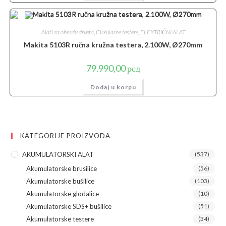
74.990,00 рсд.
Alati za obradu drveta
,
Cirkularne testere
,
ELEKTRIČNI ALAT
Makita 5103R ručna kružna testera, 2.100W, Ø270mm
79.990,00
рсд
Dodaj u korpu
KATEGORIJE PROIZVODA
AKUMULATORSKI ALAT
(537)
Akumulatorske brusilice
(56)
Akumulatorske bušilice
(103)
Akumulatorske glodalice
(10)
Akumulatorske SDS+ bušilice
(51)
Akumulatorske testere
(34)