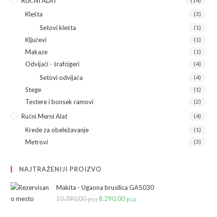
RUČNI ALAT
(14)
Klešta
(3)
Setovi klešta
(1)
Ključevi
(1)
Makaze
(1)
Odvijači - šrafcigeri
(4)
Setovi odvijača
(4)
Stege
(1)
Testere i bonsek ramovi
(2)
Ručni Merni Alat
(4)
Krede za obeležavanje
(1)
Metrovi
(3)
NAJTRAŽENIJI PROIZVO
Makita - Ugaona brusilica GA5030
10.390,00
рсд
Originalna
8.290,00
рсд
Trenutna
cena
cena