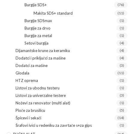
Burgije SDS+
(76)
Makita SDS+ standard
(11)
Burgije SDSmax
(1)
Burgije za drvo
(1)
Burgije za metal
(1)
Setovi burgija
(4)
Dijamantske krune za keramiku
(4)
Dodatci i priključci za mašine
(4)
Dodatci za mašine
(3)
Glodala
(11)
HTZ oprema
(1)
Listovi za ubodnu testeru
(1)
Listovi za univerzalne testere
(3)
Noževi za renovator (multi alat)
(1)
Ploče za brusilicu
(5)
Špicevi i sekači
(14)
Šrafovi ivici u redeniku za zavrtače s+za gips
(1)