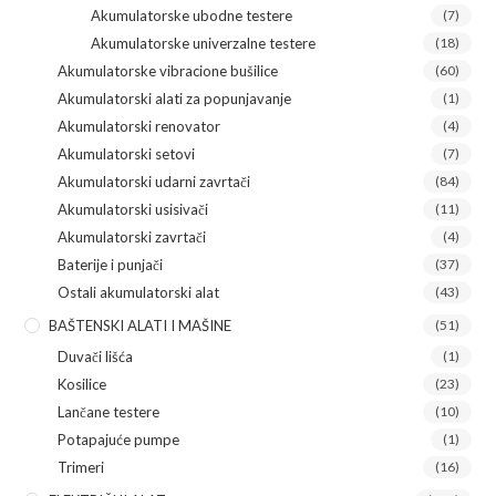
Akumulatorske ubodne testere
(7)
Akumulatorske univerzalne testere
(18)
Akumulatorske vibracione bušilice
(60)
Akumulatorski alati za popunjavanje
(1)
Akumulatorski renovator
(4)
Akumulatorski setovi
(7)
Akumulatorski udarni zavrtači
(84)
Akumulatorski usisivači
(11)
Akumulatorski zavrtači
(4)
Baterije i punjači
(37)
Ostali akumulatorski alat
(43)
BAŠTENSKI ALATI I MAŠINE
(51)
Duvači lišća
(1)
Kosilice
(23)
Lančane testere
(10)
Potapajuće pumpe
(1)
Trimeri
(16)