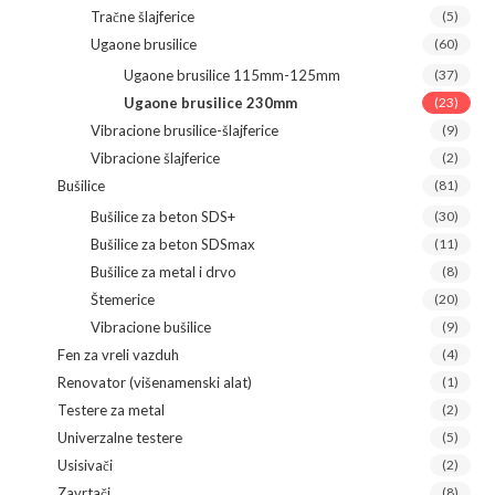
Tračne šlajferice
(5)
Ugaone brusilice
(60)
Ugaone brusilice 115mm-125mm
(37)
Ugaone brusilice 230mm
(23)
Vibracione brusilice-šlajferice
(9)
Vibracione šlajferice
(2)
Bušilice
(81)
Bušilice za beton SDS+
(30)
Bušilice za beton SDSmax
(11)
Bušilice za metal i drvo
(8)
Štemerice
(20)
Vibracione bušilice
(9)
Fen za vreli vazduh
(4)
Renovator (višenamenski alat)
(1)
Testere za metal
(2)
Univerzalne testere
(5)
Usisivači
(2)
Zavrtači
(8)