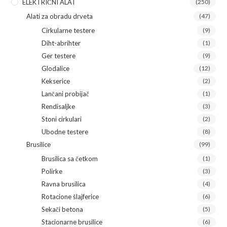
ELEKTRIČNI ALAT
(250)
Alati za obradu drveta
(47)
Cirkularne testere
(9)
Diht-abrihter
(1)
Ger testere
(9)
Glodalice
(12)
Kekserice
(2)
Lančani probijač
(1)
Rendisaljke
(3)
Stoni cirkulari
(2)
Ubodne testere
(8)
Brusilice
(99)
Brusilica sa četkom
(1)
Polirke
(3)
Ravna brusilica
(4)
Rotacione šlajferice
(6)
Sekači betona
(5)
Stacionarne brusilice
(6)