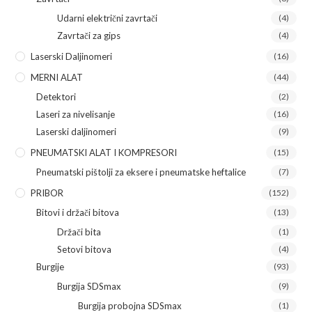
Udarni električni zavrtači
(4)
Zavrtači za gips
(4)
Laserski Daljinomeri
(16)
MERNI ALAT
(44)
Detektori
(2)
Laseri za nivelisanje
(16)
Laserski daljinomeri
(9)
PNEUMATSKI ALAT I KOMPRESORI
(15)
Pneumatski pištolji za eksere i pneumatske heftalice
(7)
PRIBOR
(152)
Bitovi i držači bitova
(13)
Držači bita
(1)
Setovi bitova
(4)
Burgije
(93)
Burgija SDSmax
(9)
Burgija probojna SDSmax
(1)