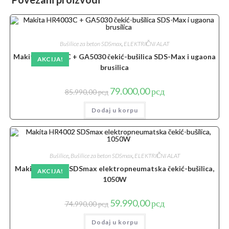
Bušilice za beton SDSmax
,
ELEKTRIČNI ALAT
Makita HR4003C + GA5030 čekić-bušilica SDS-Max i ugaona
AKCIJA!
brusilica
Originalna
Trenutna
79.000,00
рсд
85.990,00
рсд
cena
cena
je
je:
Dodaj u korpu
bila:
79.000,00 рсд.
85.990,00 рсд.
Bušilice
,
Bušilice za beton SDSmax
,
ELEKTRIČNI ALAT
Makita HR4002 SDSmax elektropneumatska čekić-bušilica,
AKCIJA!
1050W
Originalna
Trenutna
59.990,00
рсд
74.990,00
рсд
cena
cena
je
je:
Dodaj u korpu
bila:
59.990,00 рсд.