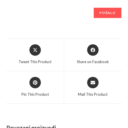
Opens
Opens
in
in
a
a
Tweet This Product
Share on Facebook
new
new
window
window
Opens
Opens
in
in
a
a
Pin This Product
Mail This Product
new
new
window
window
Povezani proizvodi