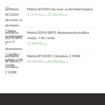
je
je:
bila:
8.290,00 рсд.
Makita SK105DZ aku laser sa ukrštenim linijama
27.990,00
рсд
10.390,00 рсд.
Originalna
22.390,00
рсд
Trenutna
cena
cena
je
je:
bila:
22.390,00 рсд.
Makita DDF453RFE1 Akumulatorska bušilica -
odvijač, 3 Ah + kofer
27.990,00 рсд.
23.400,00
рсд
Makita RP2303FCJ Glodalica, 2.100W.
68.390,00
рсд
Originalna
64.000,00
рсд
Trenutna
cena
cena
je
je:
bila:
64.000,00 рсд.
68.390,00 рсд.