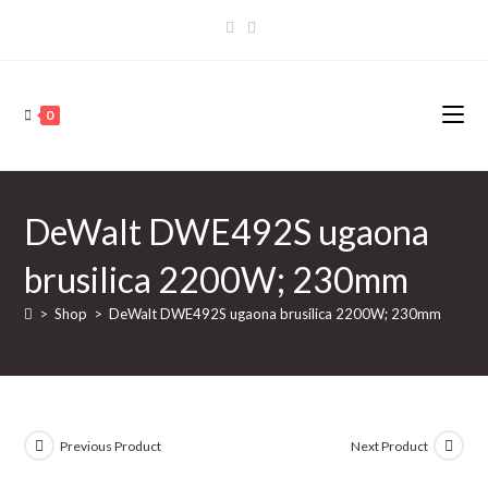
Skip
to
content
0
DeWalt DWE492S ugaona
brusilica 2200W; 230mm
>
Shop
>
DeWalt DWE492S ugaona brusilica 2200W; 230mm
Previous Product
Next Product