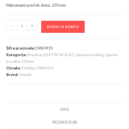
Maksimalni prečnik diska: 230 mm
DeWalt
-
+
DODAJ U KORPU
DWE492S
ugaona
brusilica
Šifra proizvoda:
DWE492S
2200W;
Kategorije:
Brusilice
,
ELEKTRIČNI ALAT
,
Ugaone brusilice
,
Ugaone
230mm
brusilice 230mm
količina
Oznake:
DeWalt
,
DWE492S
Brend:
Dewalt
OPIS
RECENZIJE (0)