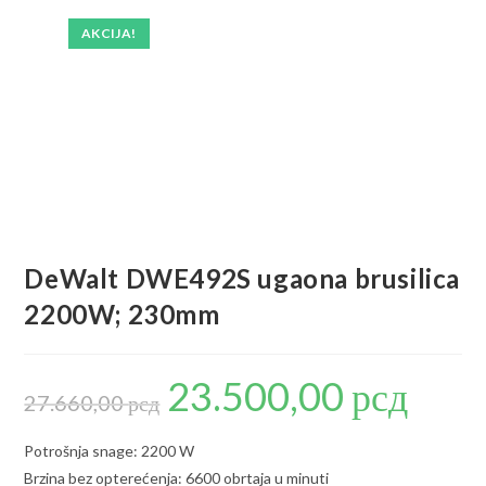
AKCIJA!
DeWalt DWE492S ugaona brusilica
2200W; 230mm
23.500,00
рсд
Originalna
Trenutna
cena
cena
27.660,00
рсд
je
je:
bila:
23.500,00 р
27.660,00 рсд.
Potrošnja snage: 2200 W
Brzina bez opterećenja: 6600 obrtaja u minuti