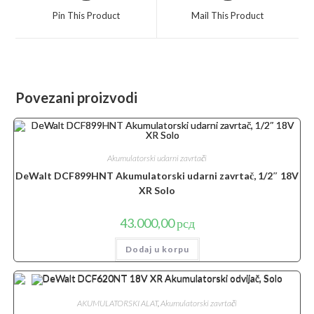
a
a
Pin This Product
Mail This Product
new
new
window
window
Povezani proizvodi
Akumulatorski udarni zavrtači
DeWalt DCF899HNT Akumulatorski udarni zavrtač, 1/2″ 18V
XR Solo
43.000,00
рсд
Dodaj u korpu
AKUMULATORSKI ALAT
,
Akumulatorski zavrtači