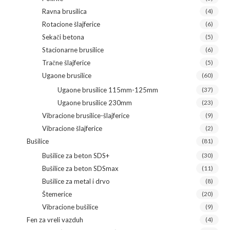
Ravna brusilica
(4)
Rotacione šlajferice
(6)
Sekači betona
(5)
Stacionarne brusilice
(6)
Tračne šlajferice
(5)
Ugaone brusilice
(60)
Ugaone brusilice 115mm-125mm
(37)
Ugaone brusilice 230mm
(23)
Vibracione brusilice-šlajferice
(9)
Vibracione šlajferice
(2)
Bušilice
(81)
Bušilice za beton SDS+
(30)
Bušilice za beton SDSmax
(11)
Bušilice za metal i drvo
(8)
Štemerice
(20)
Vibracione bušilice
(9)
Fen za vreli vazduh
(4)