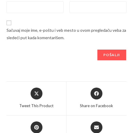
Sačuvaj moje ime, e-poštu i veb mesto u ovom pregledaču veba za
sledeći put kada komentarišem.
Opens
Opens
in
in
a
a
Tweet This Product
Share on Facebook
new
new
window
window
Opens
Opens
in
in