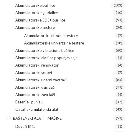
Akumulatorske bušilice
(103)
Akumulatorske glodalice
(10)
Akumulatorske SDS+ bušilice
(51)
Akumulatorske testere
(34)
Akumulatorske ubodne testere
(7)
Akumulatorske univerzalne testere
(18)
Akumulatorske vibracione bušilice
(60)
Akumulatorski alati za popunjavanje
(1)
Akumulatorski renovator
(4)
Akumulatorski setovi
(7)
Akumulatorski udarni zavrtači
(84)
Akumulatorski usisivači
(11)
Akumulatorski zavrtači
(4)
Baterije i punjači
(37)
Ostali akumulatorski alat
(43)
BAŠTENSKI ALATI I MAŠINE
(51)
Duvači lišća
(1)