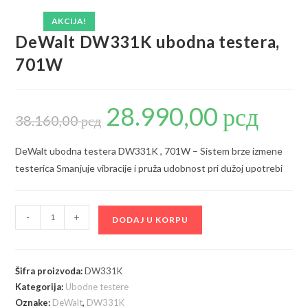
AKCIJA!
DeWalt DW331K ubodna testera,
701W
28.990,00
рсд
Originalna
Trenutna
cena
cena
38.160,00
рсд
je
je:
bila:
28.990,00 р
38.160,00 рсд.
DeWalt ubodna testera DW331K , 701W – Sistem brze izmene
testerica Smanjuje vibracije i pruža udobnost pri dužoj upotrebi
DeWalt
-
+
DODAJ U KORPU
DW331K
ubodna
testera,
Šifra proizvoda:
DW331K
701W
Kategorija:
Ubodne testere
količina
Oznake:
DeWalt
,
DW331K