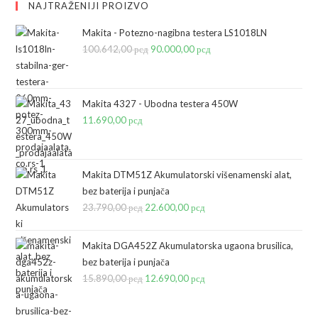
NAJTRAŽENIJI PROIZVO
Makita - Potezno-nagibna testera LS1018LN
100.642,00
рсд
Originalna
90.000,00
рсд
Trenutna
cena
cena
je
je:
bila:
90.000,00 рсд.
Makita 4327 - Ubodna testera 450W
11.690,00
рсд
100.642,00 рсд.
Makita DTM51Z Akumulatorski višenamenski alat,
bez baterija i punjača
23.790,00
рсд
Originalna
22.600,00
рсд
Trenutna
cena
cena
je
je:
Makita DGA452Z Akumulatorska ugaona brusilica,
bila:
22.600,00 рсд.
bez baterija i punjača
15.890,00
рсд
23.790,00 рсд.
Originalna
12.690,00
рсд
Trenutna
cena
cena
je
je: