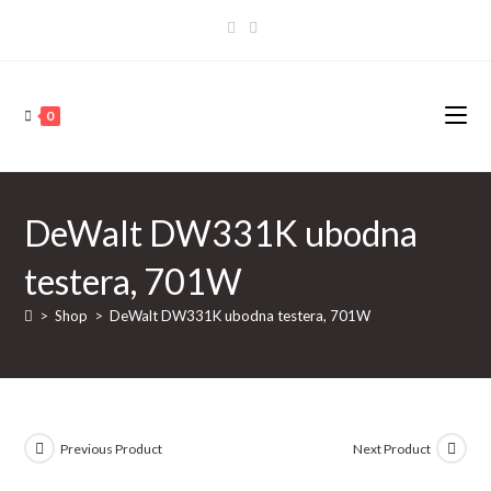
Skip
to
content
0
DeWalt DW331K ubodna
testera, 701W
>
Shop
>
DeWalt DW331K ubodna testera, 701W
Previous Product
Next Product