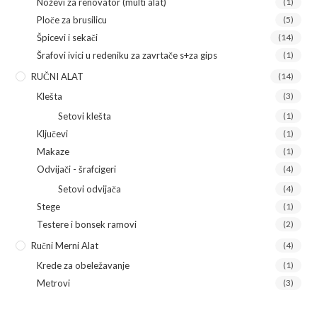
Noževi za renovator (multi alat)
(1)
Ploče za brusilicu
(5)
Špicevi i sekači
(14)
Šrafovi ivici u redeniku za zavrtače s+za gips
(1)
RUČNI ALAT
(14)
Klešta
(3)
Setovi klešta
(1)
Ključevi
(1)
Makaze
(1)
Odvijači - šrafcigeri
(4)
Setovi odvijača
(4)
Stege
(1)
Testere i bonsek ramovi
(2)
Ručni Merni Alat
(4)
Krede za obeležavanje
(1)
Metrovi
(3)