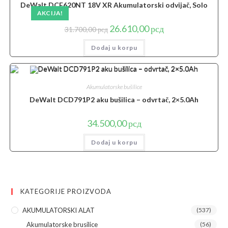
DeWalt DCF620NT 18V XR Akumulatorski odvijač, Solo
AKCIJA!
Originalna
Trenutna
26.610,00
рсд
31.700,00
рсд
cena
cena
je
je:
Dodaj u korpu
bila:
26.610,00 рсд.
31.700,00 рсд.
Akumulatorske bušilice
DeWalt DCD791P2 aku bušilica – odvrtač, 2×5.0Ah
34.500,00
рсд
Dodaj u korpu
KATEGORIJE PROIZVODA
AKUMULATORSKI ALAT
(537)
Akumulatorske brusilice
(56)