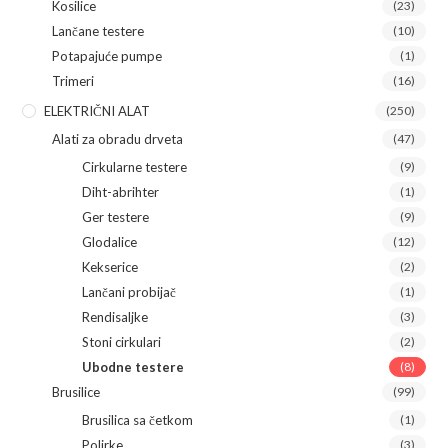
Kosilice
(23)
Lančane testere
(10)
Potapajuće pumpe
(1)
Trimeri
(16)
ELEKTRIČNI ALAT
(250)
Alati za obradu drveta
(47)
Cirkularne testere
(9)
Diht-abrihter
(1)
Ger testere
(9)
Glodalice
(12)
Kekserice
(2)
Lančani probijač
(1)
Rendisaljke
(3)
Stoni cirkulari
(2)
Ubodne testere
(8)
Brusilice
(99)
Brusilica sa četkom
(1)
Polirke
(3)