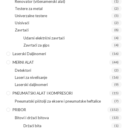
Renovator (višenamenski alat)
(1)
Testere za metal
(2)
Univerzalne testere
(5)
Usisivači
(2)
Zavrtači
(8)
Udarni električni zavrtači
(4)
Zavrtači za gips
(4)
Laserski Daljinomeri
(16)
MERNI ALAT
(44)
Detektori
(2)
Laseri za nivelisanje
(16)
Laserski daljinomeri
(9)
PNEUMATSKI ALAT I KOMPRESORI
(15)
Pneumatski pištolji za eksere i pneumatske heftalice
(7)
PRIBOR
(152)
Bitovi i držači bitova
(13)
Držači bita
(1)