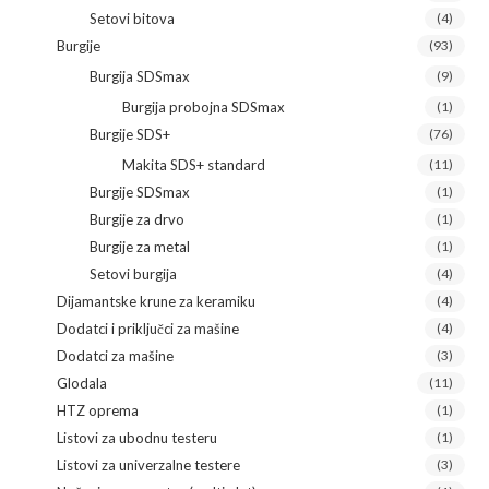
Setovi bitova
(4)
Burgije
(93)
Burgija SDSmax
(9)
Burgija probojna SDSmax
(1)
Burgije SDS+
(76)
Makita SDS+ standard
(11)
Burgije SDSmax
(1)
Burgije za drvo
(1)
Burgije za metal
(1)
Setovi burgija
(4)
Dijamantske krune za keramiku
(4)
Dodatci i priključci za mašine
(4)
Dodatci za mašine
(3)
Glodala
(11)
HTZ oprema
(1)
Listovi za ubodnu testeru
(1)
Listovi za univerzalne testere
(3)