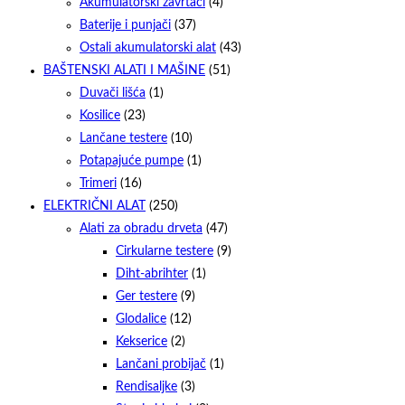
Akumulatorski zavrtači
(4)
Baterije i punjači
(37)
Ostali akumulatorski alat
(43)
BAŠTENSKI ALATI I MAŠINE
(51)
Duvači lišća
(1)
Kosilice
(23)
Lančane testere
(10)
Potapajuće pumpe
(1)
Trimeri
(16)
ELEKTRIČNI ALAT
(250)
Alati za obradu drveta
(47)
Cirkularne testere
(9)
Diht-abrihter
(1)
Ger testere
(9)
Glodalice
(12)
Kekserice
(2)
Lančani probijač
(1)
Rendisaljke
(3)