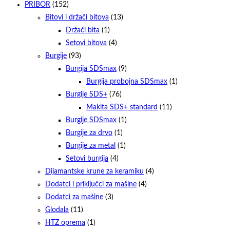
PRIBOR
(152)
Bitovi i držači bitova
(13)
Držači bita
(1)
Setovi bitova
(4)
Burgije
(93)
Burgija SDSmax
(9)
Burgija probojna SDSmax
(1)
Burgije SDS+
(76)
Makita SDS+ standard
(11)
Burgije SDSmax
(1)
Burgije za drvo
(1)
Burgije za metal
(1)
Setovi burgija
(4)
Dijamantske krune za keramiku
(4)
Dodatci i priključci za mašine
(4)
Dodatci za mašine
(3)
Glodala
(11)
HTZ oprema
(1)