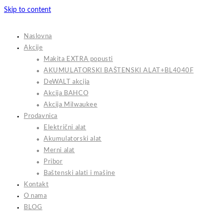
Skip to content
Naslovna
Akcije
Makita EXTRA popusti
AKUMULATORSKI BAŠTENSKI ALAT+BL4040F
DeWALT akcija
Akcija BAHCO
Akcija Milwaukee
Prodavnica
Električni alat
Akumulatorski alat
Merni alat
Pribor
Baštenski alati i mašine
Kontakt
O nama
BLOG