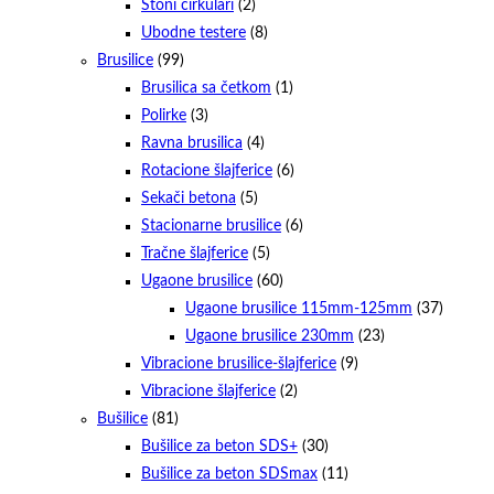
Stoni cirkulari
(2)
Ubodne testere
(8)
Brusilice
(99)
Brusilica sa četkom
(1)
Polirke
(3)
Ravna brusilica
(4)
Rotacione šlajferice
(6)
Sekači betona
(5)
Stacionarne brusilice
(6)
Tračne šlajferice
(5)
Ugaone brusilice
(60)
Ugaone brusilice 115mm-125mm
(37)
Ugaone brusilice 230mm
(23)
Vibracione brusilice-šlajferice
(9)
Vibracione šlajferice
(2)
Bušilice
(81)
Bušilice za beton SDS+
(30)
Bušilice za beton SDSmax
(11)