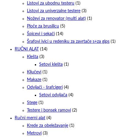
Listovi za ubodnu testeru
(1)
Listovi za univerzalne testere
(3)
Noževi za renovator (multi alat)
(1)
Ploče za brusilicu
(5)
Špicevi i sekači
(14)
Šrafovi ivici u redeniku za zavrtače s+za gips
(1)
RUČNI ALAT
(14)
Klešta
(3)
Setovi klešta
(1)
Ključevi
(1)
Makaze
(1)
Odvijači - šrafcigeri
(4)
Setovi odvijača
(4)
Stege
(1)
Testere i bonsek ramovi
(2)
Ručni merni alat
(4)
Krede za obeležavanje
(1)
Metrovi
(3)