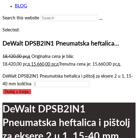
BLOG
Search this website
Selected:
DeWalt DPSB2IN1 Pneumatska heftalica…
18.420,00
рсд
Originalna cena je bila:
18.420,00 рсд.
15.660,00
рсд
Trenutna cena je: 15.660,00 рсд.
DeWalt DPSB2IN1 Pneumatska heftalica i pištolj za eksere 2 u 1, 15-
40 mm količina
Dodaj u korpu
DeWalt DPSB2IN1
Pneumatska heftalica i pištolj
za eksere 2 u 1, 15-40 mm