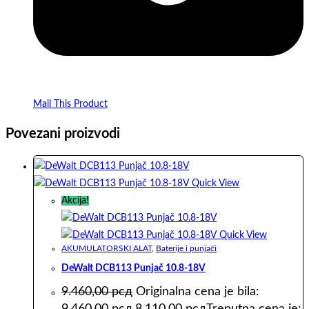
Mail This Product
Povezani proizvodi
Quick View
Akcija!
Quick View
AKUMULATORSKI ALAT
,
Baterije i punjači
DeWalt DCB113 Punjač 10.8-18V
9.460,00
рсд
Originalna cena je bila:
9.460,00 рсд.
8.110,00
рсд
Trenutna cena je: