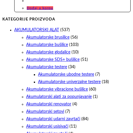
Dodaj u korpu
KATEGORIJE PROIZVODA
AKUMULATORSKI ALAT
(537)
Akumulatorske brusilice
(56)
Akumulatorske bušilice
(103)
Akumulatorske glodalice
(10)
Akumulatorske SDS+ bušilice
(51)
Akumulatorske testere
(34)
Akumulatorske ubodne testere
(7)
Akumulatorske univerzalne testere
(18)
Akumulatorske vibracione bušilice
(60)
Akumulatorski alati za popunjavanje
(1)
Akumulatorski renovator
(4)
Akumulatorski setovi
(7)
Akumulatorski udarni zavrtači
(84)
Akumulatorski usisivači
(11)