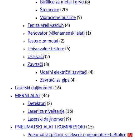
Bušilice za metal i drvo
(8)
Štemerice
(20)
Vibracione bušilice
(9)
Fen za vreli vazduh
(4)
Renovator (višenamenski alat)
(1)
Testere za metal
(2)
Univerzalne testere
(5)
Usisivači
(2)
Zavrtači
(8)
Udarni električni zavrtači
(4)
Zavrtači za gips
(4)
Laserski daljinomeri
(16)
MERNI ALAT
(44)
Detektori
(2)
Laseri za nivelisanje
(16)
Laserski daljinomeri
(9)
PNEUMATSKI ALAT I KOMPRESORI
(15)
Pneumatski pištolji za eksere i pneumatske heftalice
(7)