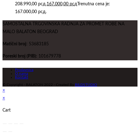
208.990,00 рсд.
167.000,00
рсд
Trenutna cena je:
167.000,00 рсд.
SAMOSTALNA TRGOVINSKA RADNJA ZA PROMET ROBE NA
MALO BALATON BEOGRAD
Matični broj:
53683185
Poreski broj (PIB):
101679778
Prodavnica
O nama
Kontakt
© Copyright - BALATON 2022 - Created By
BILDSTUDIO
×
×
Cart