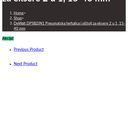
Home
>
Shop
>
DeWalt DPSB2IN1 Pneumatska heftalica i pištolj za eksere 2 u 1, 15-
40 mm
Akcija!
Previous Product
Next Product