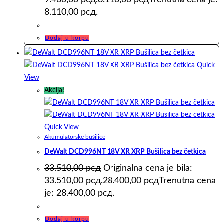
8.110,00 рсд.
Dodaj u korpu
Quick
View
Akcija!
Quick View
Akumulatorske bušilice
DeWalt DCD996NT 18V XR XRP Bušilica bez četkica
33.510,00
рсд
Originalna cena je bila:
33.510,00 рсд.
28.400,00
рсд
Trenutna cena
je: 28.400,00 рсд.
Dodaj u korpu