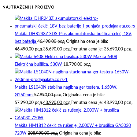
NAJTRAŽENIJI PROIZVO
Makita DHR243Z SDS-Plus akumulatorska bušilica-čekić, 18V,
bez baterija
46.490,00
рсд
Originalna cena je bila:
46.490,00 рсд.
35.690,00
рсд
Trenutna cena je: 35.690,00 рсд.
Makita 6408
Električna bušilica, 530W
18.790,00
рсд
Makita LS1040N stabilna nagibna ger testera, 1.650W,
Ø260mm
57.990,00
рсд
Originalna cena je bila:
57.990,00 рсд.
43.990,00
рсд
Trenutna cena je: 43.990,00 рсд.
Makita HM1812 čekić za rušenje, 2.000W + brusilica GA5030
720W
208.990,00
рсд
Originalna cena je bila: