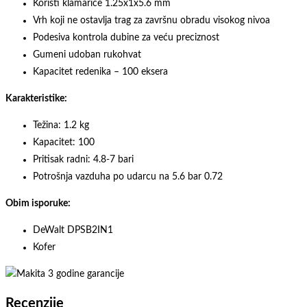
Koristi klamarice 1.25x1x5.6 mm
Vrh koji ne ostavlja trag za završnu obradu visokog nivoa
Podesiva kontrola dubine za veću preciznost
Gumeni udoban rukohvat
Kapacitet redenika – 100 eksera
Karakteristike:
Težina: 1.2 kg
Kapacitet: 100
Pritisak radni: 4.8-7 bari
Potrošnja vazduha po udarcu na 5.6 bar 0.72
Obim isporuke:
DeWalt DPSB2IN1
Kofer
Recenzije