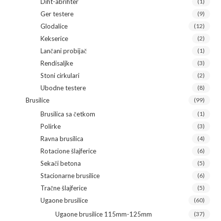
Diht-abrihter
(1)
Ger testere
(9)
Glodalice
(12)
Kekserice
(2)
Lančani probijač
(1)
Rendisaljke
(3)
Stoni cirkulari
(2)
Ubodne testere
(8)
Brusilice
(99)
Brusilica sa četkom
(1)
Polirke
(3)
Ravna brusilica
(4)
Rotacione šlajferice
(6)
Sekači betona
(5)
Stacionarne brusilice
(6)
Tračne šlajferice
(5)
Ugaone brusilice
(60)
Ugaone brusilice 115mm-125mm
(37)