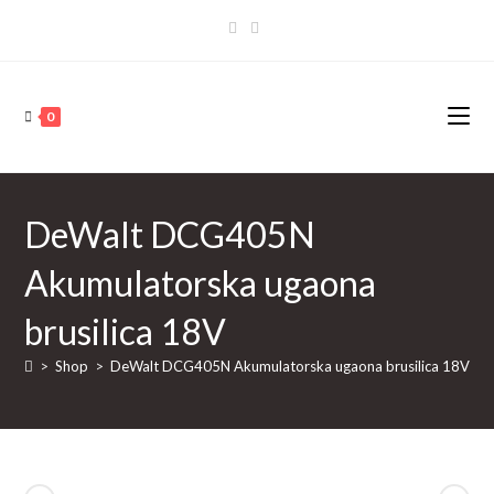
Skip
to
content
0
DeWalt DCG405N
Akumulatorska ugaona
brusilica 18V
>
Shop
>
DeWalt DCG405N Akumulatorska ugaona brusilica 18V