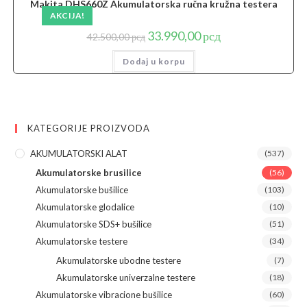
Makita DHS660Z Akumulatorska ručna kružna testera
AKCIJA!
Originalna
Trenutna
33.990,00
рсд
42.500,00
рсд
cena
cena
je
je:
Dodaj u korpu
bila:
33.990,00 рсд.
42.500,00 рсд.
KATEGORIJE PROIZVODA
AKUMULATORSKI ALAT
(537)
Akumulatorske brusilice
(56)
Akumulatorske bušilice
(103)
Akumulatorske glodalice
(10)
Akumulatorske SDS+ bušilice
(51)
Akumulatorske testere
(34)
Akumulatorske ubodne testere
(7)
Akumulatorske univerzalne testere
(18)
Akumulatorske vibracione bušilice
(60)