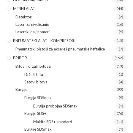
MERNI ALAT
(44)
Detektori
(2)
Laseri za nivelisanje
(16)
Laserski daljinomeri
(9)
PNEUMATSKI ALAT I KOMPRESORI
(15)
Pneumatski pištolji za eksere i pneumatske heftalice
(7)
PRIBOR
(152)
Bitovi i držači bitova
(13)
Držači bita
(1)
Setovi bitova
(4)
Burgije
(93)
Burgija SDSmax
(9)
Burgija probojna SDSmax
(1)
Burgije SDS+
(76)
Makita SDS+ standard
(11)
Burgije SDSmax
(1)