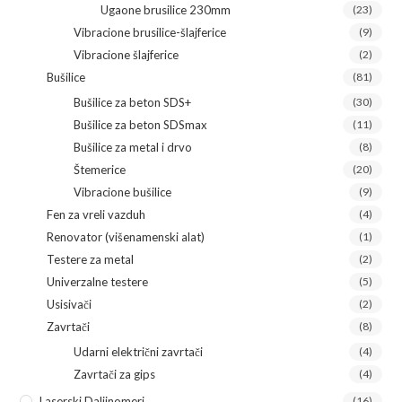
Ugaone brusilice 230mm
(23)
Vibracione brusilice-šlajferice
(9)
Vibracione šlajferice
(2)
Bušilice
(81)
Bušilice za beton SDS+
(30)
Bušilice za beton SDSmax
(11)
Bušilice za metal i drvo
(8)
Štemerice
(20)
Vibracione bušilice
(9)
Fen za vreli vazduh
(4)
Renovator (višenamenski alat)
(1)
Testere za metal
(2)
Univerzalne testere
(5)
Usisivači
(2)
Zavrtači
(8)
Udarni električni zavrtači
(4)
Zavrtači za gips
(4)
Laserski Daljinomeri
(16)