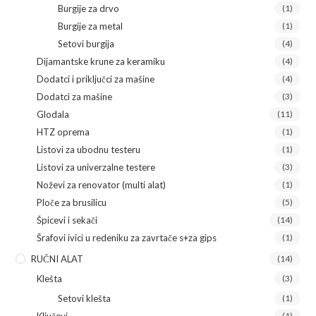
Burgije za drvo
(1)
Burgije za metal
(1)
Setovi burgija
(4)
Dijamantske krune za keramiku
(4)
Dodatci i priključci za mašine
(4)
Dodatci za mašine
(3)
Glodala
(11)
HTZ oprema
(1)
Listovi za ubodnu testeru
(1)
Listovi za univerzalne testere
(3)
Noževi za renovator (multi alat)
(1)
Ploče za brusilicu
(5)
Špicevi i sekači
(14)
Šrafovi ivici u redeniku za zavrtače s+za gips
(1)
RUČNI ALAT
(14)
Klešta
(3)
Setovi klešta
(1)
Ključevi
(1)