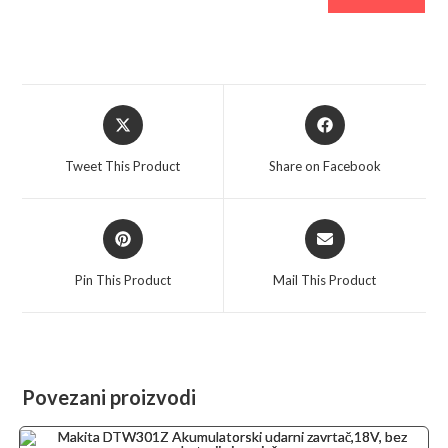
Opens
Opens
in
in
a
a
Tweet This Product
Share on Facebook
new
new
window
window
Opens
Opens
in
in
a
a
Pin This Product
Mail This Product
new
new
window
window
Povezani proizvodi