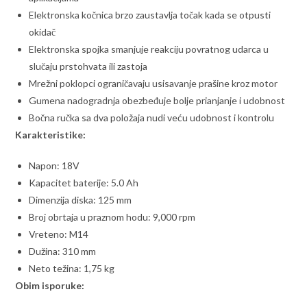
Elektronska kočnica brzo zaustavlja točak kada se otpusti
okidač
Elektronska spojka smanjuje reakciju povratnog udarca u
slučaju prstohvata ili zastoja
Mrežni poklopci ograničavaju usisavanje prašine kroz motor
Gumena nadogradnja obezbeđuje bolje prianjanje i udobnost
Bočna ručka sa dva položaja nudi veću udobnost i kontrolu
Karakteristike:
Napon: 18V
Kapacitet baterije: 5.0 Ah
Dimenzija diska: 125 mm
Broj obrtaja u praznom hodu: 9,000 rpm
Vreteno: M14
Dužina: 310 mm
Neto težina: 1,75 kg
Obim isporuke: