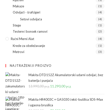
Makaze
(1)
Odvijači - šrafcigeri
(4)
Setovi odvijača
(4)
Stege
(1)
Testere i bonsek ramovi
(2)
Ručni Merni Alat
(4)
Krede za obeležavanje
(1)
Metrovi
(3)
NAJTRAŽENIJI PROIZVO
Makita DTD152Z Akumulatorski udarni odvijač, bez
baterija i punjača
13.990,00
рсд
Originalna
11.290,00
рсд
Trenutna
cena
cena
je
je:
Makita HR4003C + GA5030 čekić-bušilica SDS-Max
bila:
11.290,00 рсд.
i ugaona brusilica