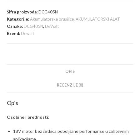
Akumulatorska
ugaona
Šifra proizvoda:
DCG405N
brusilica
Kategorije:
Akumulatorske brusilice
,
AKUMULATORSKI ALAT
18V
Oznake:
DCG405N
,
DeWalt
količina
Brend:
Dewalt
OPIS
RECENZIJE (0)
Opis
Osobine i prednosti:
18V motor bez četkica poboljšane performanse u zahtevnim
aplikacijama