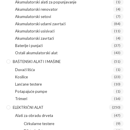
Akumulatorski alati za popunjavanje
(1)
Akumulatorski renovator
(4)
Akumulatorski setovi
(7)
Akumulatorski udarni zavrtači
(84)
Akumulatorski usisivači
(11)
Akumulatorski zavrtači
(4)
Baterije i punjači
(37)
Ostali akumulatorski alat
(43)
BAŠTENSKI ALATI I MAŠINE
(51)
Duvači lišća
(1)
Kosilice
(23)
Lančane testere
(10)
Potapajuće pumpe
(1)
Trimeri
(16)
ELEKTRIČNI ALAT
(250)
Alati za obradu drveta
(47)
Cirkularne testere
(9)