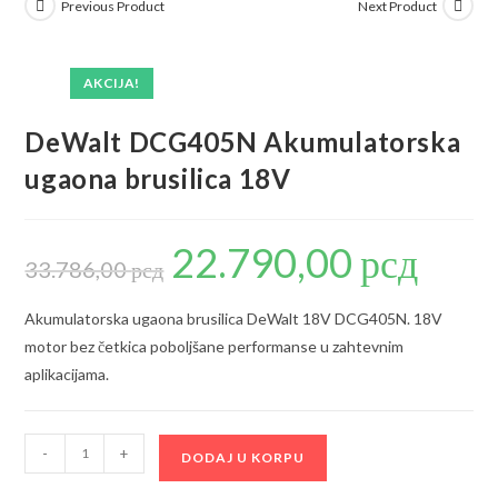
Previous Product
Next Product
AKCIJA!
DeWalt DCG405N Akumulatorska
ugaona brusilica 18V
22.790,00
рсд
Originalna
Trenutna
cena
cena
33.786,00
рсд
je
je:
bila:
22.790,00 р
33.786,00 рсд.
Akumulatorska ugaona brusilica DeWalt 18V DCG405N. 18V
motor bez četkica poboljšane performanse u zahtevnim
aplikacijama.
DeWalt
-
+
DODAJ U KORPU
DCG405N