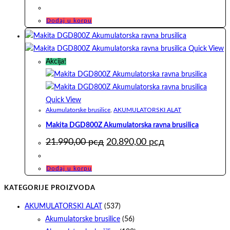
cena
cena
je
je:
bila:
43.390,00 рсд.
Dodaj u korpu
54.290,00 рсд.
Quick View
Akcija!
Quick View
Akumulatorske brusilice
,
AKUMULATORSKI ALAT
Makita DGD800Z Akumulatorska ravna brusilica
Originalna
Trenutna
21.990,00
рсд
20.890,00
рсд
cena
cena
je
je:
bila:
20.890,00 рсд.
Dodaj u korpu
21.990,00 рсд.
KATEGORIJE PROIZVODA
AKUMULATORSKI ALAT
(537)
Akumulatorske brusilice
(56)