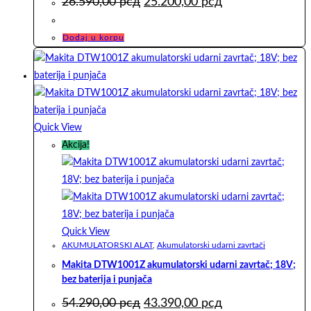
26.590,00
рсд
25.200,00
рсд
cena
cena
je
je:
bila:
25.200,00 рсд.
Dodaj u korpu
26.590,00 рсд.
Quick View
Akcija!
Quick View
AKUMULATORSKI ALAT
,
Akumulatorski udarni zavrtači
Makita DTW1001Z akumulatorski udarni zavrtač; 18V;
bez baterija i punjača
Originalna
Trenutna
54.290,00
рсд
43.390,00
рсд