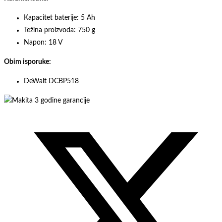
Kapacitet baterije: 5 Ah
Težina proizvoda: 750 g
Napon: 18 V
Obim isporuke:
DeWalt DCBP518
Opens
in
a
new
window