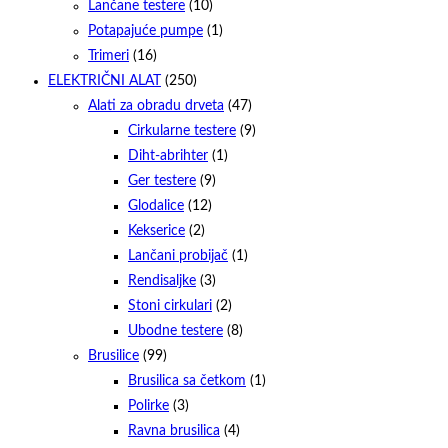
Lančane testere
(10)
Potapajuće pumpe
(1)
Trimeri
(16)
ELEKTRIČNI ALAT
(250)
Alati za obradu drveta
(47)
Cirkularne testere
(9)
Diht-abrihter
(1)
Ger testere
(9)
Glodalice
(12)
Kekserice
(2)
Lančani probijač
(1)
Rendisaljke
(3)
Stoni cirkulari
(2)
Ubodne testere
(8)
Brusilice
(99)
Brusilica sa četkom
(1)
Polirke
(3)
Ravna brusilica
(4)