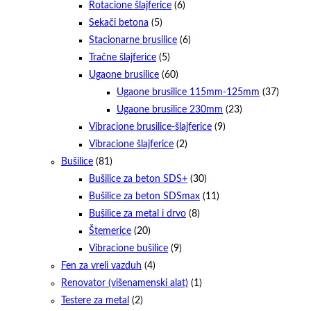
Rotacione šlajferice
(6)
Sekači betona
(5)
Stacionarne brusilice
(6)
Tračne šlajferice
(5)
Ugaone brusilice
(60)
Ugaone brusilice 115mm-125mm
(37)
Ugaone brusilice 230mm
(23)
Vibracione brusilice-šlajferice
(9)
Vibracione šlajferice
(2)
Bušilice
(81)
Bušilice za beton SDS+
(30)
Bušilice za beton SDSmax
(11)
Bušilice za metal i drvo
(8)
Štemerice
(20)
Vibracione bušilice
(9)
Fen za vreli vazduh
(4)
Renovator (višenamenski alat)
(1)
Testere za metal
(2)