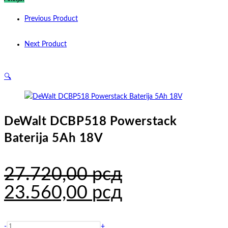
Previous Product
Next Product
🔍
DeWalt DCBP518 Powerstack
Baterija 5Ah 18V
27.720,00
рсд
Originalna
Trenutna
23.560,00
рсд
cena
cena
DeWalt
-
+