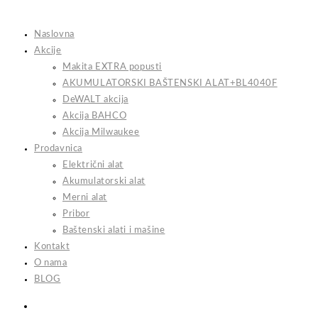
Skip
to
Naslovna
content
Akcije
Makita EXTRA popusti
AKUMULATORSKI BAŠTENSKI ALAT+BL4040F
DeWALT akcija
Akcija BAHCO
Akcija Milwaukee
Prodavnica
Električni alat
Akumulatorski alat
Merni alat
Pribor
Baštenski alati i mašine
Kontakt
O nama
BLOG