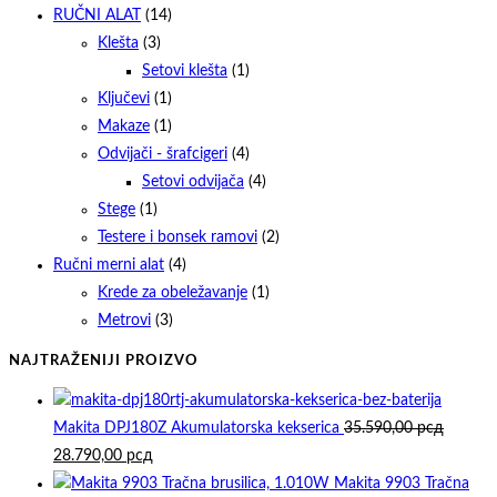
RUČNI ALAT
(14)
Klešta
(3)
Setovi klešta
(1)
Ključevi
(1)
Makaze
(1)
Odvijači - šrafcigeri
(4)
Setovi odvijača
(4)
Stege
(1)
Testere i bonsek ramovi
(2)
Ručni merni alat
(4)
Krede za obeležavanje
(1)
Metrovi
(3)
NAJTRAŽENIJI PROIZVO
Makita DPJ180Z Akumulatorska kekserica
35.590,00
рсд
Originalna
Trenutna
28.790,00
рсд
cena
cena
Makita 9903 Tračna