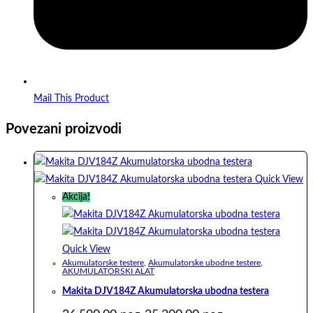
Mail This Product
Povezani proizvodi
Quick View
Akcija!
Quick View
Akumulatorske testere
,
Akumulatorske ubodne testere
,
AKUMULATORSKI ALAT
Makita DJV184Z Akumulatorska ubodna testera
Originalna
Trenutna