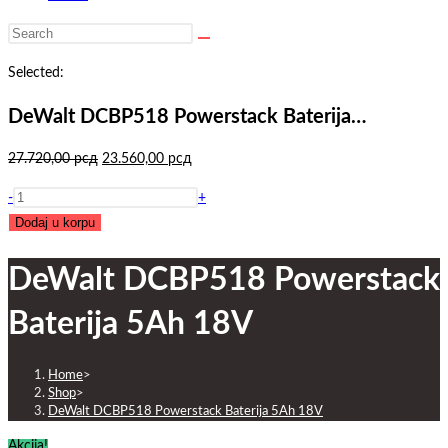
Search
this
Selected:
website
DeWalt DCBP518 Powerstack Baterija…
Originalna
Trenutna
27.720,00
рсд
23.560,00
рсд
cena
cena
DeWalt
-
+
je
je:
DCBP518
Dodaj u korpu
bila:
23.560,00 рсд.
Powerstack
27.720,00 рсд.
DeWalt DCBP518 Powerstack
Baterija
5Ah
Baterija 5Ah 18V
18V
količina
Home
>
Shop
>
DeWalt DCBP518 Powerstack Baterija 5Ah 18V
Akcija!