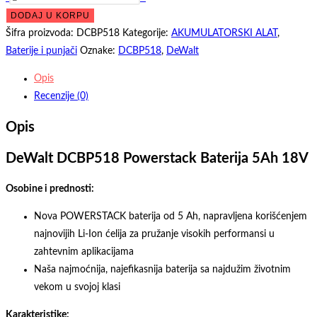
je
je:
DCBP518
DODAJ U KORPU
bila:
23.560,00 рс
Powerstack
Šifra proizvoda:
DCBP518
Kategorije:
AKUMULATORSKI ALAT
,
27.720,00 рсд.
Baterija
Baterije i punjači
Oznake:
DCBP518
,
DeWalt
5Ah
Opis
18V
Recenzije (0)
količina
Opis
DeWalt DCBP518 Powerstack Baterija 5Ah 18V
Osobine i prednosti:
Nova POWERSTACK baterija od 5 Ah, napravljena korišćenjem
najnovijih Li-Ion ćelija za pružanje visokih performansi u
zahtevnim aplikacijama
Naša najmoćnija, najefikasnija baterija sa najdužim životnim
vekom u svojoj klasi
Karakteristike: