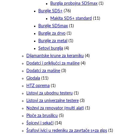
Burgija probojna SDSmax
(1)
Burgije SDS+
(76)
Makita SDS+ standard
(11)
Burgije SDSmax
(1)
Burgije za drvo
(1)
Burgije za metal
(1)
Setovi burgija
(4)
Dijamantske krune za keramiku
(4)
Dodatci i priključci za mašine
(4)
Dodatci za mašine
(3)
Glodala
(11)
HTZ oprema
(1)
Listovi za ubodnu testeru
(1)
Listovi za univerzalne testere
(3)
Noževi za renovator (multi alat)
(1)
Ploče za brusilicu
(5)
Špicevi i sekači
(14)
Šrafovi ivici u redeniku za zavrtače s+za gips
(1)