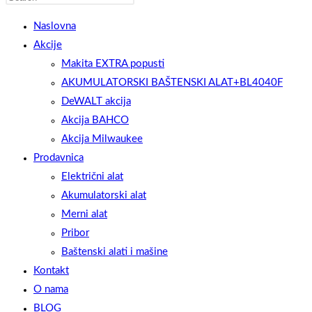
WEBSITE
Escape
Naslovna
to
Akcije
close
Makita EXTRA popusti
the
AKUMULATORSKI BAŠTENSKI ALAT+BL4040F
SEARCH
search
DeWALT akcija
panel.
Akcija BAHCO
Akcija Milwaukee
Prodavnica
Električni alat
Akumulatorski alat
Merni alat
Pribor
Baštenski alati i mašine
Kontakt
O nama
BLOG