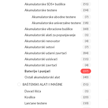
Akumulatorske SDS+ bušilice
(51)
Akumulatorske testere
(34)
Akumulatorske ubodne testere
(7)
Akumulatorske univerzalne testere
(18)
Akumulatorske vibracione bušilice
(60)
Akumulatorski alati za popunjavanje
(1)
Akumulatorski renovator
(4)
Akumulatorski setovi
(7)
Akumulatorski udarni zavrtači
(84)
Akumulatorski usisivači
(11)
Akumulatorski zavrtači
(4)
Baterije i punjači
(37)
Ostali akumulatorski alat
(43)
BAŠTENSKI ALATI I MAŠINE
(51)
Duvači lišća
(1)
Kosilice
(23)
Lančane testere
(10)