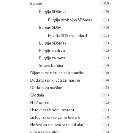
Burgije
(93)
Burgija SDSmax
(9)
Burgija probojna SDSmax
(1)
Burgije SDS+
(76)
Makita SDS+ standard
(11)
Burgije SDSmax
(1)
Burgije za drvo
(1)
Burgije za metal
(1)
Setovi burgija
(4)
Dijamantske krune za keramiku
(4)
Dodatci i priključci za mašine
(4)
Dodatci za mašine
(3)
Glodala
(11)
HTZ oprema
(1)
Listovi za ubodnu testeru
(1)
Listovi za univerzalne testere
(3)
Noževi za renovator (multi alat)
(1)
Ploče za brusilicu
(5)