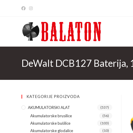
Skip
to
content
DeWalt DCB127 Baterija, 
KATEGORIJE PROIZVODA
AKUMULATORSKI ALAT
(537)
Akumulatorske brusilice
(56)
Akumulatorske bušilice
(103)
Akumulatorske glodalice
(10)