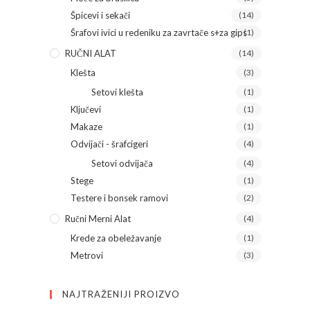
Špicevi i sekači
(14)
Šrafovi ivici u redeniku za zavrtače s+za gips
(1)
RUČNI ALAT
(14)
Klešta
(3)
Setovi klešta
(1)
Ključevi
(1)
Makaze
(1)
Odvijači - šrafcigeri
(4)
Setovi odvijača
(4)
Stege
(1)
Testere i bonsek ramovi
(2)
Ručni Merni Alat
(4)
Krede za obeležavanje
(1)
Metrovi
(3)
NAJTRAŽENIJI PROIZVO