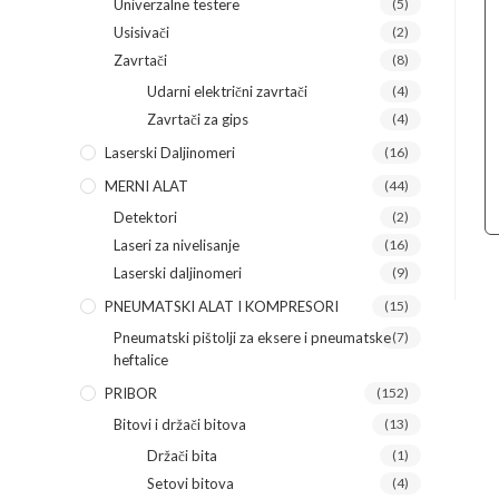
Univerzalne testere
(5)
Usisivači
(2)
Zavrtači
(8)
Udarni električni zavrtači
(4)
Zavrtači za gips
(4)
Laserski Daljinomeri
(16)
MERNI ALAT
(44)
Detektori
(2)
Laseri za nivelisanje
(16)
Laserski daljinomeri
(9)
PNEUMATSKI ALAT I KOMPRESORI
(15)
Pneumatski pištolji za eksere i pneumatske
(7)
heftalice
PRIBOR
(152)
Bitovi i držači bitova
(13)
Držači bita
(1)
Setovi bitova
(4)