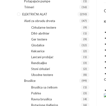
Potapajuće pumpe
(1)
Trimeri
(16)
O
ELEKTRIČNI ALAT
(250)
Alati za obradu drveta
(47)
K
Cirkularne testere
(9)
Diht-abrihter
(1)
Ger testere
(9)
Glodalice
(12)
Kekserice
(2)
Lančani probijač
(1)
Rendisaljke
(3)
Stoni cirkulari
(2)
Ubodne testere
(8)
O
Brusilice
(99)
Brusilica sa četkom
(1)
Polirke
(3)
Ravna brusilica
(4)
Rotacione šlajferice
(6)