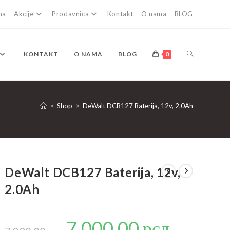
na
Akcije
Prodavnica
Kontakt
O nama
BLOG
TOGGLE
KONTAKT
O NAMA
BLOG
0
WEBSITE
>
Shop
>
DeWalt DCB127 Baterija, 12v, 2.0Ah
SEARCH
DeWalt DCB127 Baterija, 12v,
2.0Ah
7.000,00
рсд
Originalna
Trenutna
cena
cena