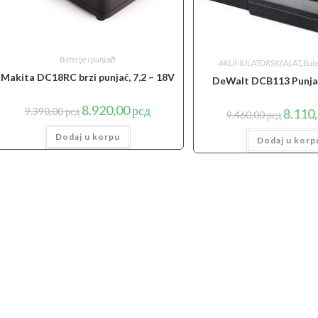
Baterije i punjači
AKUMULATORSKI ALAT
,
Bate
Makita DC18RC brzi punjač, 7,2 – 18V
DeWalt DCB113 Punja
Originalna
Trenutna
8.920,00
рсд
Origina
9.390,00
рсд
8.110
9.460,00
рсд
cena
cena
cena
je
je:
je
Dodaj u korpu
bila:
8.920,00 рсд.
Dodaj u korp
bila:
9.390,00 рсд.
9.460,00