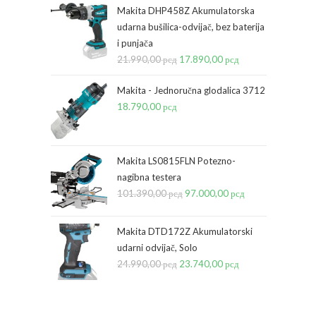
Makita DHP458Z Akumulatorska
udarna bušilica-odvijač, bez baterija
i punjača
21.990,00
рсд
Originalna
17.890,00
рсд
Trenutna
cena
cena
Makita - Jednoručna glodalica 3712
je
je:
18.790,00
рсд
bila:
17.890,00 рсд.
21.990,00 рсд.
Makita LS0815FLN Potezno-
nagibna testera
101.390,00
рсд
Originalna
97.000,00
рсд
Trenutna
cena
cena
je
je:
Makita DTD172Z Akumulatorski
bila:
97.000,00 рсд.
udarni odvijač, Solo
24.990,00
рсд
Originalna
23.740,00
101.390,00 рсд.
рсд
Trenutna
cena
cena
je
je: