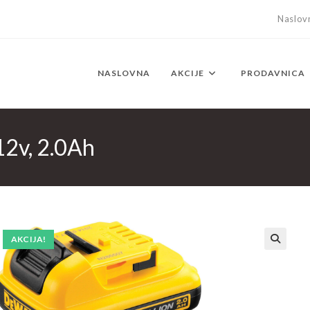
Naslov
NASLOVNA
AKCIJE
PRODAVNICA
12v, 2.0Ah
AKCIJA!
🔍