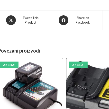
Opens
Opens
Tweet This
Share on
Product
Facebook
in
in
a
a
new
new
window
window
Povezani proizvodi
AKCIJA!
AKCIJA!