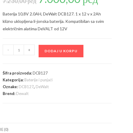
7.230,00
рсд
je
je:
bila:
7.000,00 рсд.
7.230,00 рсд.
Baterija 10,8V 2.0AH, DeWalt DCB127. 1 x 12 v x 2Ah
klizno uklopljena li-jonska baterija. Kompatibilan sa svim
električnim alatima DeVALT od 12V
DeWalt
-
+
DODAJ U KORPU
DCB127
Baterija,
12v,
Šifra proizvoda:
DCB127
2.0Ah
Kategorija:
Baterije i punjači
količina
Oznake:
DCB127
,
DeWalt
Brend:
Dewalt
E (0)