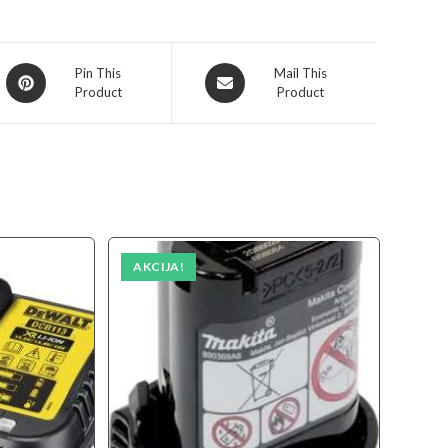
Opens
Opens
Pin This
Mail This
Product
Product
in
in
a
a
new
new
window
window
AKCIJA!