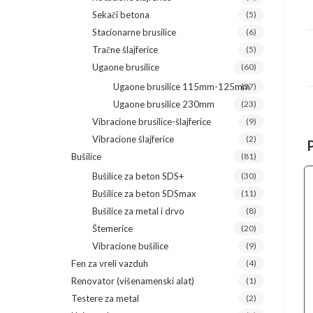
Sekači betona
(5)
Stacionarne brusilice
(6)
Tračne šlajferice
(5)
Ugaone brusilice
(60)
Ugaone brusilice 115mm-125mm
(37)
Ugaone brusilice 230mm
(23)
Vibracione brusilice-šlajferice
(9)
Vibracione šlajferice
(2)
Bušilice
(81)
Bušilice za beton SDS+
(30)
Bušilice za beton SDSmax
(11)
Bušilice za metal i drvo
(8)
Štemerice
(20)
Vibracione bušilice
(9)
Fen za vreli vazduh
(4)
Renovator (višenamenski alat)
(1)
Testere za metal
(2)