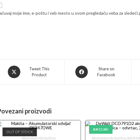
ačuvaj moje ime, e-poštu i veb mesto u ovom pregledaču veba za sledeći
Opens
Opens
Tweet This
Share on
Product
Facebook
in
in
a
a
new
new
window
window
Povezani proizvodi
AKCIJA!
OUT OF STOCK
Akumulatorske bušilice
Akumulatorske bušilice
,
AKUMUL