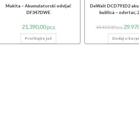
Makita – Akumulatorski odvijač
DeWalt DCD791D2 aku
DF347DWE
bušilica – odvrtac,
Origina
21.390,00
рсд
29.97
44.450,00
рсд
cena
je
Pročitajte još
Dodaj u korp
bila:
44.450,0