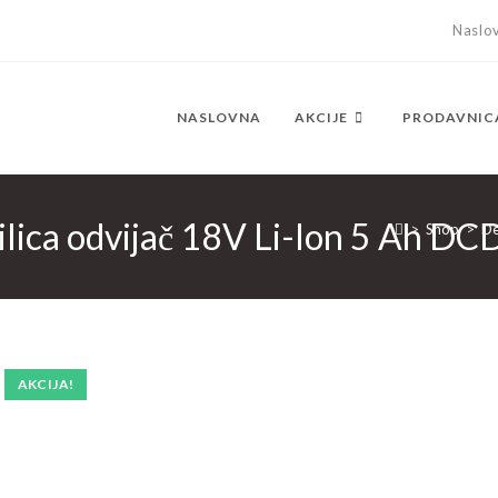
Naslo
NASLOVNA
AKCIJE
PRODAVNIC
lica odvijač 18V Li-Ion 5 Ah D
>
Shop
>
De
AKCIJA!