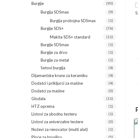
Burgije
(93)
Burgija SDSmax
(9)
S
Burgija probojna SDSmax
(1)
Burgije SDS+
(76)
Makita SDS+ standard
(11)
Burgije SDSmax
(1)
Burgije za drvo
(1)
Burgije za metal
(1)
Setovi burgija
(4)
Dijamantske krune za keramiku
(4)
Dodatci i priključci za mašine
(4)
Dodatci za mašine
(3)
Glodala
(11)
HTZ oprema
(1)
Listovi za ubodnu testeru
(1)
Listovi za univerzalne testere
(3)
Noževi za renovator (multi alat)
(1)
Ploče za brusilicu
(5)