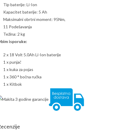
Tip baterije: Li-Ion
Kapacitet baterije: 5 Ah
Maksimalni obrtni moment: 95Nm,
11 Podešavanja
Težina: 2 kg
bim isporuke:
2 x 18 Volt 5.0Ah Li-Ion baterije
1 x punjač
1 x kuka za pojas
1 x 360 ° bočna ručka
1 x Kitbok
ecenzije