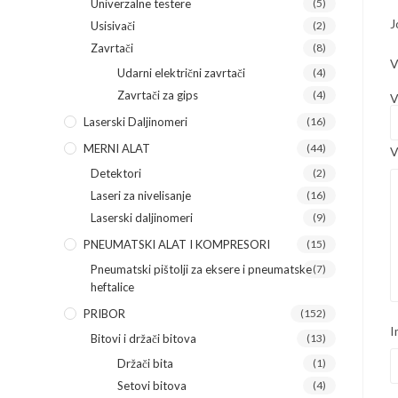
Univerzalne testere
(5)
J
Usisivači
(2)
Zavrtači
(8)
V
Udarni električni zavrtači
(4)
Zavrtači za gips
(4)
V
Laserski Daljinomeri
(16)
MERNI ALAT
(44)
V
Detektori
(2)
Laseri za nivelisanje
(16)
Laserski daljinomeri
(9)
PNEUMATSKI ALAT I KOMPRESORI
(15)
Pneumatski pištolji za eksere i pneumatske
(7)
heftalice
PRIBOR
(152)
I
Bitovi i držači bitova
(13)
Držači bita
(1)
Setovi bitova
(4)