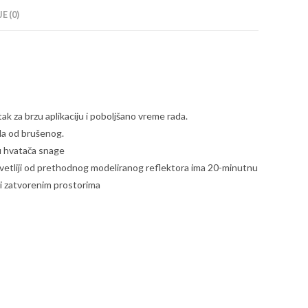
E (0)
k za brzu aplikaciju i poboljšano vreme rada.
da od brušenog.
u hvatača snage
vetliji od prethodnog modeliranog reflektora ima 20-minutnu
li zatvorenim prostorima