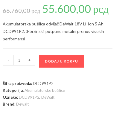
55.600,00
рсд
Originalna
Trenutna
cena
cena
66.760,00
рсд
je
je:
bila:
55.600,00 рсд
66.760,00 рсд.
Akumulatorska bušilica odvijač DeWalt 18V Li-Ion 5 Ah
DCD991P2. 3-brzinski, potpuno metalni prenos visokih
performansi
DeWalt
-
+
DODAJ U KORPU
akumulatorska
bušilica
odvijač
Šifra proizvoda:
DCD991P2
18V
Kategorija:
Akumulatorske bušilice
Li-
Oznake:
DCD991P2
,
DeWalt
Ion
Brend:
Dewalt
5
Ah
DCD991P2
količina