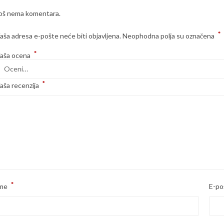
oš nema komentara.
*
aša adresa e-pošte neće biti objavljena.
Neophodna polja su označena
*
aša ocena
*
aša recenzija
*
me
E-po