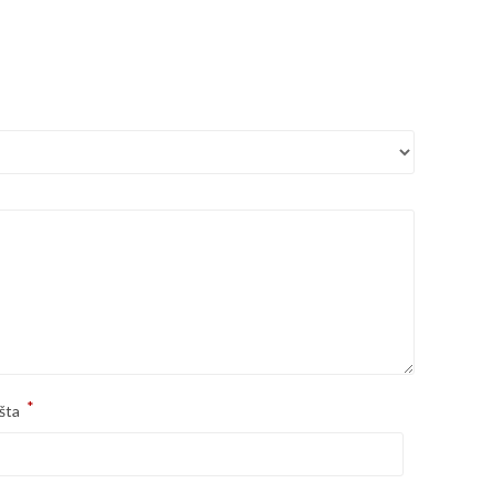
*
šta