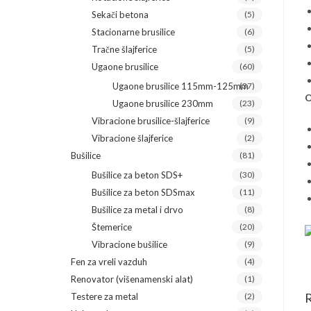
Sekači betona
(5)
Stacionarne brusilice
(6)
Tračne šlajferice
(5)
Ugaone brusilice
(60)
Ugaone brusilice 115mm-125mm
(37)
O
Ugaone brusilice 230mm
(23)
Vibracione brusilice-šlajferice
(9)
Vibracione šlajferice
(2)
Bušilice
(81)
Bušilice za beton SDS+
(30)
Bušilice za beton SDSmax
(11)
Bušilice za metal i drvo
(8)
Štemerice
(20)
Vibracione bušilice
(9)
Fen za vreli vazduh
(4)
Renovator (višenamenski alat)
(1)
R
Testere za metal
(2)