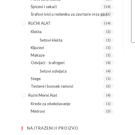
Špicevi i sekači
(14)
Šrafovi ivici u redeniku za zavrtače s+za gips
(1)
RUČNI ALAT
(14)
Klešta
(3)
Setovi klešta
(1)
Ključevi
(1)
Makaze
(1)
Odvijači - šrafcigeri
(4)
Setovi odvijača
(4)
Stege
(1)
Testere i bonsek ramovi
(2)
Ručni Merni Alat
(4)
Krede za obeležavanje
(1)
Metrovi
(3)
NAJTRAŽENIJI PROIZVO