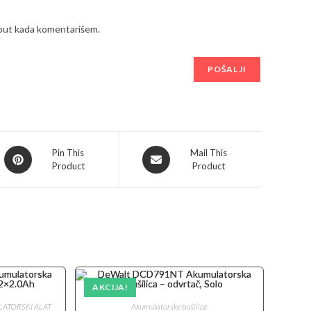
 put kada komentarišem.
Opens
Opens
Pin This
Mail This
Product
Product
in
in
a
a
new
new
window
window
AKCIJA!
ATORSKI ALAT
Akumulatorske bušilice