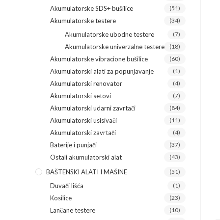
Akumulatorske SDS+ bušilice
(51)
Akumulatorske testere
(34)
Akumulatorske ubodne testere
(7)
Akumulatorske univerzalne testere
(18)
Akumulatorske vibracione bušilice
(60)
Akumulatorski alati za popunjavanje
(1)
Akumulatorski renovator
(4)
Akumulatorski setovi
(7)
Akumulatorski udarni zavrtači
(84)
Akumulatorski usisivači
(11)
Akumulatorski zavrtači
(4)
Baterije i punjači
(37)
Ostali akumulatorski alat
(43)
BAŠTENSKI ALATI I MAŠINE
(51)
Duvači lišća
(1)
Kosilice
(23)
Lančane testere
(10)