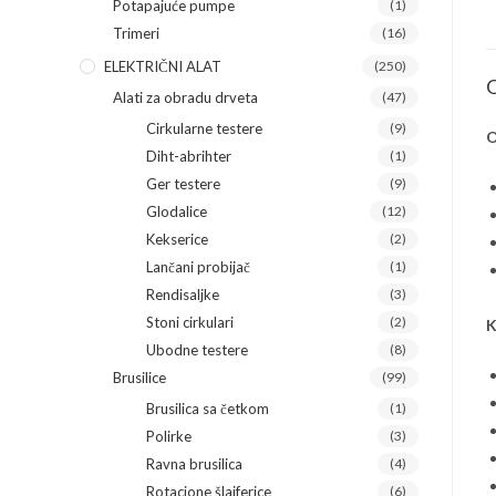
Potapajuće pumpe
(1)
Trimeri
(16)
ELEKTRIČNI ALAT
(250)
O
Alati za obradu drveta
(47)
Cirkularne testere
(9)
O
Diht-abrihter
(1)
Ger testere
(9)
Glodalice
(12)
Kekserice
(2)
Lančani probijač
(1)
Rendisaljke
(3)
Stoni cirkulari
(2)
K
Ubodne testere
(8)
Brusilice
(99)
Brusilica sa četkom
(1)
Polirke
(3)
Ravna brusilica
(4)
Rotacione šlajferice
(6)