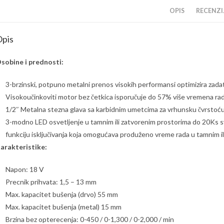
OPIS
RECENZIJ
pis
sobine i prednosti:
3-brzinski, potpuno metalni prenos visokih performansi optimizira zadata
Visokoučinkoviti motor bez četkica isporučuje do 57% više vremena ra
1/2″ Metalna stezna glava sa karbidnim umetcima za vrhunsku čvrstoć
3-modno LED osvetljenje u tamnim ili zatvorenim prostorima do 20Ks s
funkciju isključivanja koja omogućava produženo vreme rada u tamnim i
arakteristike:
Napon: 18 V
Precnik prihvata: 1,5 – 13 mm
Max. kapacitet bušenja (drvo) 55 mm
Max. kapacitet bušenja (metal) 15 mm
Brzina bez opterecenja: 0-450 / 0-1,300 / 0-2,000 / min