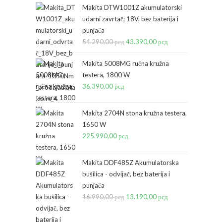
Makita DTW1001Z akumulatorski
udarni zavrtač; 18V; bez baterija i
punjača
54.290,00
рсд
Originalna
43.390,00
рсд
Trenutna
cena
cena
Makita 5008MG ručna kružna
je
je:
testera, 1800 W
bila:
43.390,00 рсд.
36.390,00
рсд
54.290,00 рсд.
Makita 2704N stona kružna testera,
1650 W
225.990,00
рсд
Makita DDF485Z Akumulatorska
bušilica - odvijač, bez baterija i
punjača
16.990,00
рсд
Originalna
13.190,00
рсд
Trenutna
cena
cena
je
je: