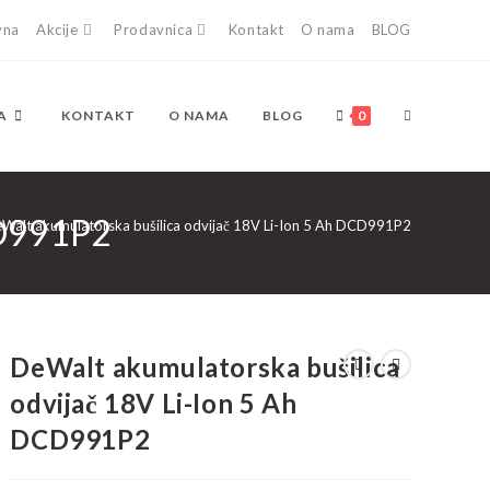
vna
Akcije
Prodavnica
Kontakt
O nama
BLOG
TOGGLE
A
KONTAKT
O NAMA
BLOG
0
CD991P2
WEBSITE
Walt akumulatorska bušilica odvijač 18V Li-Ion 5 Ah DCD991P2
SEARCH
DeWalt akumulatorska bušilica
odvijač 18V Li-Ion 5 Ah
DCD991P2