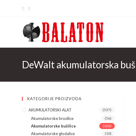
Skip
to
content
DeWalt akumulatorska buši
KATEGORIJE PROIZVODA
AKUMULATORSKI ALAT
(537)
Akumulatorske brusilice
(56)
Akumulatorske bušilice
(103)
Akumulatorske glodalice
(10)