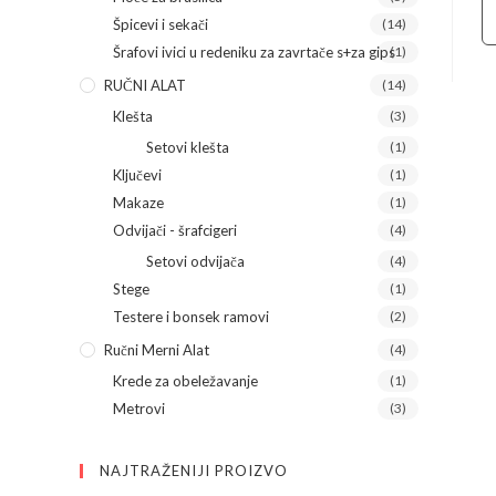
Špicevi i sekači
(14)
Šrafovi ivici u redeniku za zavrtače s+za gips
(1)
RUČNI ALAT
(14)
Klešta
(3)
Setovi klešta
(1)
Ključevi
(1)
Makaze
(1)
Odvijači - šrafcigeri
(4)
Setovi odvijača
(4)
Stege
(1)
Testere i bonsek ramovi
(2)
Ručni Merni Alat
(4)
Krede za obeležavanje
(1)
Metrovi
(3)
NAJTRAŽENIJI PROIZVO