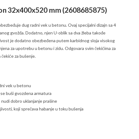
ton 32x400x520 mm (
2608685875
)
obezbeđuje dug radni vek u betonu. Ovaj specijalni dizajn sa 4
ranog gvožđa. Dodatno, njen U-oblik sa dva žleba takođe
ljivost je dodatno obezbeđena putem karbidnog sloja visokog
menjena za upotrebu u betonu i zidu. Odgovara svim čekićima za
 čekiće za bušenje.
dni vek u betonu
a se buši gvozdena armatura
 nudi dobro uklanjanje prašine
ivosti, koji sprečava habanje u toku bušenja