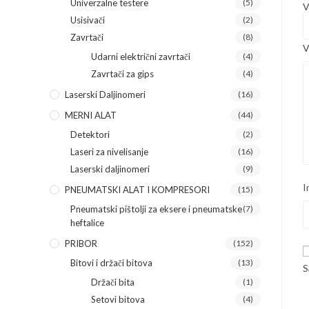
Univerzalne testere
(5)
V
Usisivači
(2)
Zavrtači
(8)
V
Udarni električni zavrtači
(4)
Zavrtači za gips
(4)
Laserski Daljinomeri
(16)
MERNI ALAT
(44)
Detektori
(2)
Laseri za nivelisanje
(16)
Laserski daljinomeri
(9)
I
PNEUMATSKI ALAT I KOMPRESORI
(15)
Pneumatski pištolji za eksere i pneumatske
(7)
heftalice
PRIBOR
(152)
Bitovi i držači bitova
(13)
S
Držači bita
(1)
Setovi bitova
(4)