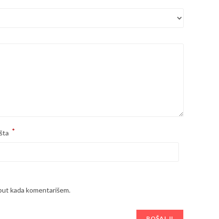
*
šta
 put kada komentarišem.