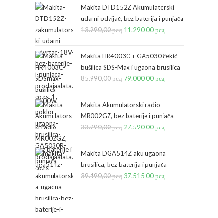
Makita DTD152Z Akumulatorski
udarni odvijač, bez baterija i punjača
13.990,00
рсд
Originalna
11.290,00
рсд
Trenutna
cena
cena
je
je:
Makita HR4003C + GA5030 čekić-
bila:
11.290,00 рсд.
bušilica SDS-Max i ugaona brusilica
85.990,00
рсд
13.990,00 рсд.
Originalna
79.000,00
рсд
Trenutna
cena
cena
je
je:
Makita Akumulatorski radio
bila:
79.000,00 рсд.
MR002GZ, bez baterije i punjača
33.990,00
рсд
85.990,00 рсд.
Originalna
27.590,00
рсд
Trenutna
cena
cena
je
je:
Makita DGA514Z aku ugaona
bila:
27.590,00 рсд.
brusilica, bez baterija i punjača
39.490,00
рсд
33.990,00 рсд.
Originalna
37.515,00
рсд
Trenutna
cena
cena
je
je:
bila:
37.515,00 рсд.