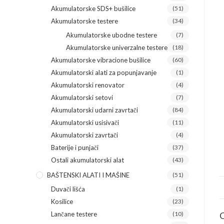
Akumulatorske SDS+ bušilice
(51)
Akumulatorske testere
(34)
Akumulatorske ubodne testere
(7)
Akumulatorske univerzalne testere
(18)
Akumulatorske vibracione bušilice
(60)
Akumulatorski alati za popunjavanje
(1)
Akumulatorski renovator
(4)
Akumulatorski setovi
(7)
Akumulatorski udarni zavrtači
(84)
Akumulatorski usisivači
(11)
Akumulatorski zavrtači
(4)
Baterije i punjači
(37)
Ostali akumulatorski alat
(43)
BAŠTENSKI ALATI I MAŠINE
(51)
Duvači lišća
(1)
Kosilice
(23)
Lančane testere
(10)
O