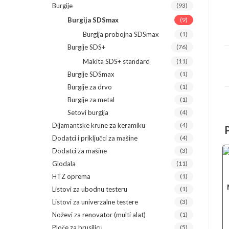
Burgije
(93)
Burgija SDSmax
(9)
Burgija probojna SDSmax
(1)
Burgije SDS+
(76)
Makita SDS+ standard
(11)
Burgije SDSmax
(1)
Burgije za drvo
(1)
Burgije za metal
(1)
Setovi burgija
(4)
Dijamantske krune za keramiku
(4)
Dodatci i priključci za mašine
(4)
Dodatci za mašine
(3)
Glodala
(11)
HTZ oprema
(1)
Listovi za ubodnu testeru
(1)
Listovi za univerzalne testere
(3)
Noževi za renovator (multi alat)
(1)
Ploče za brusilicu
(5)