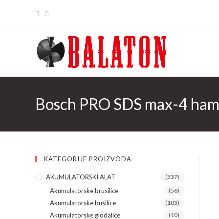
Skip
to
content
Bosch PRO SDS max-4 ham
KATEGORIJE PROIZVODA
AKUMULATORSKI ALAT
(537)
Akumulatorske brusilice
(56)
Akumulatorske bušilice
(103)
Akumulatorske glodalice
(10)