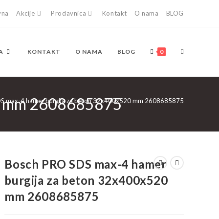
vna
Akcije
Prodavnica
Kontakt
O nama
BLOG
TOGGLE
A
KONTAKT
O NAMA
BLOG
0
20 mm 2608685875
WEBSITE
S max-4 hamer burgija za beton 32x400x520 mm 2608685875
SEARCH
Bosch PRO SDS max-4 hamer
burgija za beton 32x400x520
mm 2608685875