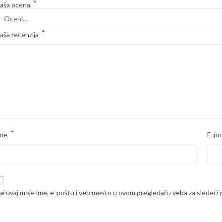
*
aša ocena
*
aša recenzija
*
me
E-po
ačuvaj moje ime, e-poštu i veb mesto u ovom pregledaču veba za sledeći