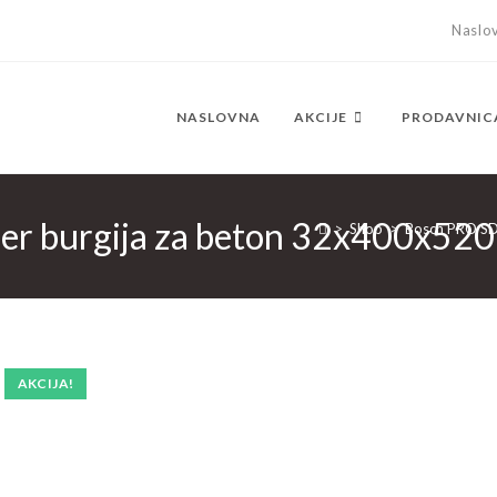
Naslo
NASLOVNA
AKCIJE
PRODAVNIC
er burgija za beton 32x400x5
>
Shop
>
Bosch PRO SD
AKCIJA!