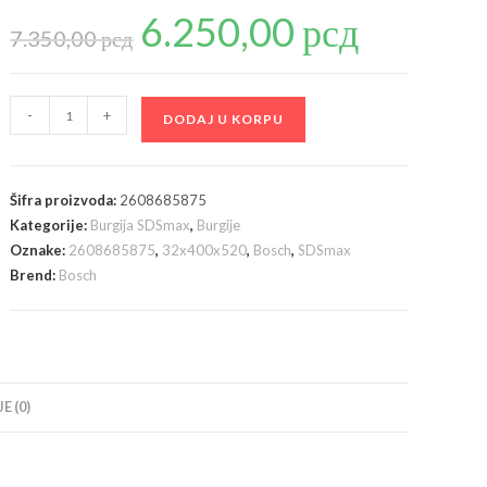
6.250,00
рсд
Originalna
Trenutna
cena
cena
7.350,00
рсд
je
je:
bila:
6.250,00 рсд.
7.350,00 рсд.
Bosch
-
+
DODAJ U KORPU
PRO
SDS
max-
Šifra proizvoda:
2608685875
4
Kategorije:
Burgija SDSmax
,
Burgije
hamer
Oznake:
2608685875
,
32x400x520
,
Bosch
,
SDSmax
burgija
Brend:
Bosch
za
beton
32x400x520
mm
2608685875
E (0)
količina