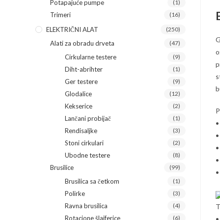
Potapajuće pumpe
(1)
Trimeri
(16)
ELEKTRIČNI ALAT
(250)
G
Alati za obradu drveta
(47)
o
Cirkularne testere
(9)
p
Diht-abrihter
(1)
s
Ger testere
(9)
b
Glodalice
(12)
Kekserice
(2)
P
Lančani probijač
(1)
•
Rendisaljke
(3)
•
Stoni cirkulari
(2)
•
Ubodne testere
(8)
•
Brusilice
(99)
•
Brusilica sa četkom
(1)
Polirke
(3)
Ravna brusilica
(4)
T
Rotacione šlajferice
(6)
•