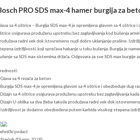
Bosch PRO SDS max-4 hamer burgija za be
lava sa 4 oštrice – Burgija SDS max-4 je opremljena glavom sa 4 oštrice i 
štrice osigurava produženu upotrebu bez zaglavljivanja kod bušenja armi
rodužava radni vek dok istovremeno nudi dobro uklanjanje prašine. Izdrž
tepena izdržljivosti, koji sprečava habanje u toku bušenja. Burgija je na
ušenje sa SDS max sistemima držača. Odgovara za sve SDS max burgije za
rednosti:
 Glava sa 4 rezača za beton
 Burgija SDS max-4 je opremljena glavom sa 4 oštrice i obezbeđuje dug ra
 Dizajn sa 4 oštrice osigurava produženu upotrebu bez zaglavljivanja kad
 Dizajn U-oblika sa dva žleba takođe produžava radni vek dok istovremeno
 Izdržljivost je dodatno obezbeđena putem karbida visokog stepena izdržlj
ehnički podaci:
 Prečnik (D) mm: 32.00