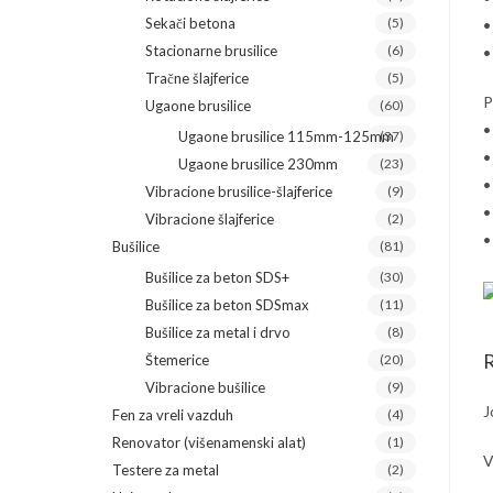
Sekači betona
(5)
•
Stacionarne brusilice
(6)
•
Tračne šlajferice
(5)
P
Ugaone brusilice
(60)
•
Ugaone brusilice 115mm-125mm
(37)
•
Ugaone brusilice 230mm
(23)
•
Vibracione brusilice-šlajferice
(9)
•
Vibracione šlajferice
(2)
•
Bušilice
(81)
Bušilice za beton SDS+
(30)
Bušilice za beton SDSmax
(11)
Bušilice za metal i drvo
(8)
R
Štemerice
(20)
Vibracione bušilice
(9)
J
Fen za vreli vazduh
(4)
Renovator (višenamenski alat)
(1)
V
Testere za metal
(2)