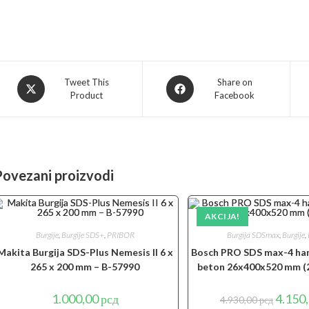
Opens
Opens
Tweet This
Share on
Product
Facebook
in
in
a
a
new
new
window
window
Povezani proizvodi
AKCIJA!
Burgije
,
Burgije SDS+
,
PRIBOR
Burgija SDSmax
,
Burgije
,
Makita Burgija SDS-Plus Nemesis II 6 x
Bosch PRO SDS max-4 ham
265 x 200 mm – B-57990
beton 26x400x520 mm (
Origina
1.000,00
рсд
4.150
4.930,00
рсд
cena