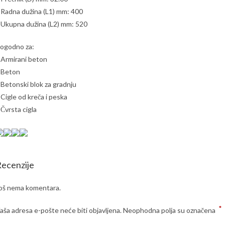
 Radna dužina (L1) mm: 400
 Ukupna dužina (L2) mm: 520
ogodno za:
 Armirani beton
 Beton
 Betonski blok za gradnju
 Cigle od kreča i peska
 Čvrsta cigla
ecenzije
oš nema komentara.
*
aša adresa e-pošte neće biti objavljena.
Neophodna polja su označena