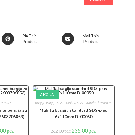
Opens
Opens
Pin This
Mail This
Product
Product
in
in
a
a
new
new
window
window
AKCIJA!
PRIBOR
Burgije
,
Burgije SDS+
,
Makita SDS+ standard
,
PRIBOR
er burgija za
Makita burgija standard SDS-plus
2608706853)
6x110mm D-00050
lna
Trenutna
Originalna
Trenutna
,00
рсд
235,00
рсд
262,00
рсд
cena
cena
cena