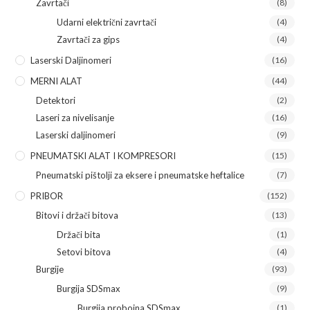
Zavrtači
(8)
Udarni električni zavrtači
(4)
Zavrtači za gips
(4)
Laserski Daljinomeri
(16)
MERNI ALAT
(44)
Detektori
(2)
Laseri za nivelisanje
(16)
Laserski daljinomeri
(9)
PNEUMATSKI ALAT I KOMPRESORI
(15)
Pneumatski pištolji za eksere i pneumatske heftalice
(7)
PRIBOR
(152)
Bitovi i držači bitova
(13)
Držači bita
(1)
Setovi bitova
(4)
Burgije
(93)
Burgija SDSmax
(9)
Burgija probojna SDSmax
(1)