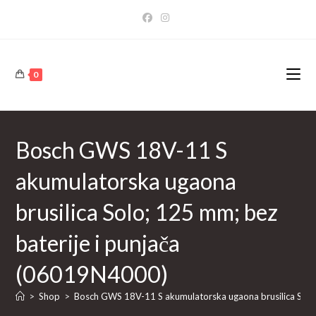
Skip
to
content
0
Bosch GWS 18V-11 S
akumulatorska ugaona
brusilica Solo; 125 mm; bez
baterije i punjača
(06019N4000)
>
Shop
>
Bosch GWS 18V-11 S akumulatorska ugaona brusilica Solo