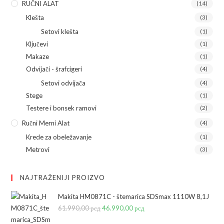
RUČNI ALAT
(14)
Klešta
(3)
Setovi klešta
(1)
Ključevi
(1)
Makaze
(1)
Odvijači - šrafcigeri
(4)
Setovi odvijača
(4)
Stege
(1)
Testere i bonsek ramovi
(2)
Ručni Merni Alat
(4)
Krede za obeležavanje
(1)
Metrovi
(3)
NAJTRAŽENIJI PROIZVO
Makita HM0871C - štemarica SDSmax 1110W 8,1J
61.990,00
рсд
Originalna
46.990,00
рсд
Trenutna
cena
cena