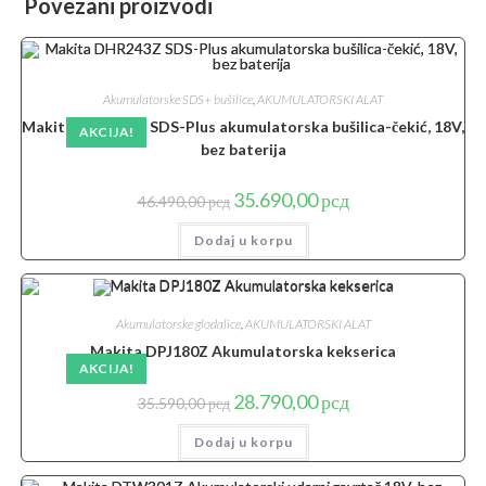
Povezani proizvodi
Akumulatorske SDS+ bušilice
,
AKUMULATORSKI ALAT
Makita DHR243Z SDS-Plus akumulatorska bušilica-čekić, 18V,
AKCIJA!
bez baterija
Originalna
Trenutna
35.690,00
рсд
46.490,00
рсд
cena
cena
je
je:
Dodaj u korpu
bila:
35.690,00 рсд.
46.490,00 рсд.
Akumulatorske glodalice
,
AKUMULATORSKI ALAT
Makita DPJ180Z Akumulatorska kekserica
AKCIJA!
Originalna
Trenutna
28.790,00
рсд
35.590,00
рсд
cena
cena
je
je:
Dodaj u korpu
bila:
28.790,00 рсд.
35.590,00 рсд.