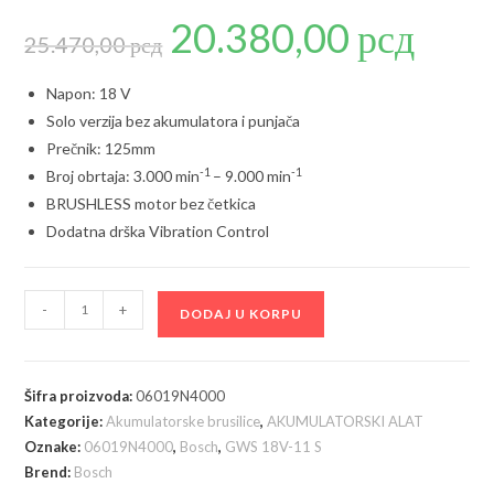
20.380,00
рсд
Originalna
Trenutna
cena
cena
25.470,00
рсд
je
je:
bila:
20.380,00 р
25.470,00 рсд.
Napon: 18 V
Solo verzija bez akumulatora i punjača
Prečnik: 125mm
-1
-1
Broj obrtaja: 3.000 min
– 9.000 min
BRUSHLESS motor bez četkica
Dodatna drška Vibration Control
Bosch
-
+
DODAJ U KORPU
GWS
18V-
11
Šifra proizvoda:
06019N4000
S
Kategorije:
Akumulatorske brusilice
,
AKUMULATORSKI ALAT
akumulatorska
Oznake:
06019N4000
,
Bosch
,
GWS 18V-11 S
ugaona
Brend:
Bosch