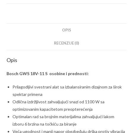
brusilica
Solo;
125
mm;
bez
OPIS
baterije
RECENZIJE (0)
i
punjača
Opis
(06019N4000)
količina
Bosch GWS 18V-11 S osobine i prednosti:
Prilagodljivi svestrani alat sa izbalansiranim dizajnom za širok
spektar primena
Odlična izdržljivost zahvaljujući snazi od 1100 W sa
optimizovanim kapacitetom preopterećenja
Optimalan rad sa brojnim materijalima zahvaljujući lakom
izboru 6 brzina na točkiću za biranje
Veća ugodnost i manji napor obezbeđuju drška protiv vibracija