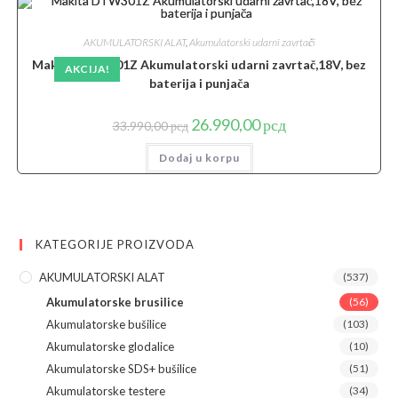
AKUMULATORSKI ALAT
,
Akumulatorski udarni zavrtači
Makita DTW301Z Akumulatorski udarni zavrtač,18V, bez
AKCIJA!
baterija i punjača
Originalna
Trenutna
26.990,00
рсд
33.990,00
рсд
cena
cena
je
je:
Dodaj u korpu
bila:
26.990,00 рсд.
33.990,00 рсд.
KATEGORIJE PROIZVODA
AKUMULATORSKI ALAT
(537)
Akumulatorske brusilice
(56)
Akumulatorske bušilice
(103)
Akumulatorske glodalice
(10)
Akumulatorske SDS+ bušilice
(51)
Akumulatorske testere
(34)