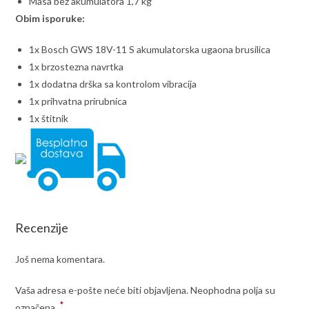
Masa bez akumulatora 1,7 kg
Obim isporuke:
1x Bosch GWS 18V-11 S akumulatorska ugaona brusilica
1x brzostezna navrtka
1x dodatna drška sa kontrolom vibracija
1x prihvatna prirubnica
1x štitnik
Recenzije
Još nema komentara.
Vaša adresa e-pošte neće biti objavljena.
Neophodna polja su
*
označena