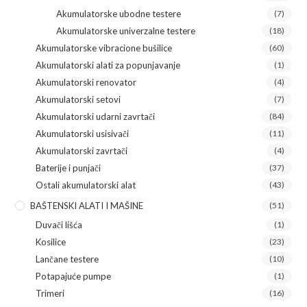
Akumulatorske ubodne testere
(7)
Akumulatorske univerzalne testere
(18)
Akumulatorske vibracione bušilice
(60)
Akumulatorski alati za popunjavanje
(1)
Akumulatorski renovator
(4)
Akumulatorski setovi
(7)
Akumulatorski udarni zavrtači
(84)
Akumulatorski usisivači
(11)
Akumulatorski zavrtači
(4)
Baterije i punjači
(37)
Ostali akumulatorski alat
(43)
BAŠTENSKI ALATI I MAŠINE
(51)
Duvači lišća
(1)
Kosilice
(23)
Lančane testere
(10)
Potapajuće pumpe
(1)
Trimeri
(16)