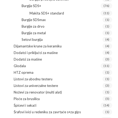
Burgije SDS+
(76)
Makita SDS+ standard
(11)
Burgije SDSmax
(1)
Burgije za drvo
(1)
Burgije za metal
(1)
Setovi burgija
(4)
Dijamantske krune za keramiku
(4)
Dodatci i priključci za mašine
(4)
Dodatci za mašine
(3)
Glodala
(11)
HTZ oprema
(1)
Listovi za ubodnu testeru
(1)
Listovi za univerzalne testere
(3)
Noževi za renovator (multi alat)
(1)
Ploče za brusilicu
(5)
Špicevi i sekači
(14)
Šrafovi ivici u redeniku za zavrtače s+za gips
(1)