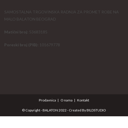
SAMOSTALNA TRGOVINSKA RADNJA ZA PROMET ROBE NA
MALO BALATON BEOGRAD
Matični broj:
53683185
Poreski broj (PIB):
101679778
Prodavnica
O nama
Kontakt
© Copyright - BALATON 2022 - Created By
BILDSTUDIO