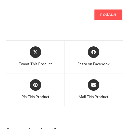
Opens
Opens
in
in
a
a
Tweet This Product
Share on Facebook
new
new
window
window
Opens
Opens
in
in
a
a
Pin This Product
Mail This Product
new
new
window
window