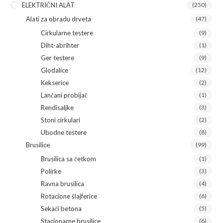
ELEKTRIČNI ALAT
(250)
Alati za obradu drveta
(47)
Cirkularne testere
(9)
Diht-abrihter
(1)
Ger testere
(9)
Glodalice
(12)
Kekserice
(2)
Lančani probijač
(1)
Rendisaljke
(3)
Stoni cirkulari
(2)
Ubodne testere
(8)
Brusilice
(99)
Brusilica sa četkom
(1)
Polirke
(3)
Ravna brusilica
(4)
Rotacione šlajferice
(6)
Sekači betona
(5)
Stacionarne brusilice
(6)