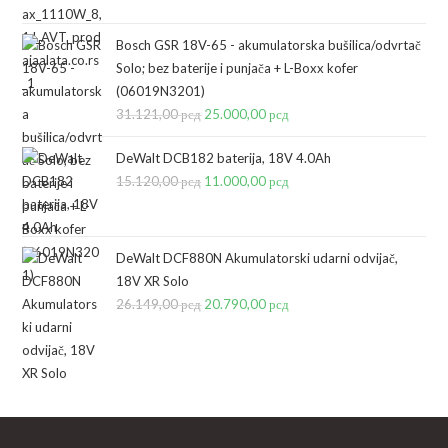
je
je:
bila:
46.990,00 рсд.
Bosch GSR 18V-65 - akumulatorska bušilica/odvrtač
Solo; bez baterije i punjača + L-Boxx kofer
61.990,00 рсд.
(06019N3201)
31.121,00
рсд
Originalna
25.000,00
рсд
Trenutna
cena
cena
DeWalt DCB182 baterija, 18V 4.0Ah
je
je:
15.120,00
рсд
Originalna
11.000,00
рсд
Trenutna
bila:
25.000,00 рсд.
cena
cena
31.121,00 рсд.
je
je:
bila:
11.000,00 рсд.
DeWalt DCF880N Akumulatorski udarni odvijač,
18V XR Solo
15.120,00 рсд.
26.149,00
рсд
Originalna
20.790,00
рсд
Trenutna
cena
cena
je
je:
bila:
20.790,00 рсд.
26.149,00 рсд.