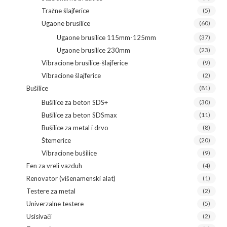
Tračne šlajferice
(5)
Ugaone brusilice
(60)
Ugaone brusilice 115mm-125mm
(37)
Ugaone brusilice 230mm
(23)
Vibracione brusilice-šlajferice
(9)
Vibracione šlajferice
(2)
Bušilice
(81)
Bušilice za beton SDS+
(30)
Bušilice za beton SDSmax
(11)
Bušilice za metal i drvo
(8)
Štemerice
(20)
Vibracione bušilice
(9)
Fen za vreli vazduh
(4)
Renovator (višenamenski alat)
(1)
Testere za metal
(2)
Univerzalne testere
(5)
Usisivači
(2)