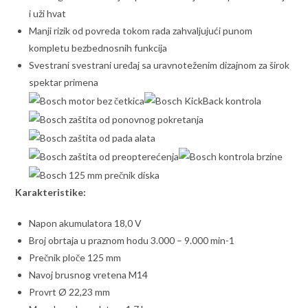
i uži hvat
Manji rizik od povreda tokom rada zahvaljujući punom
kompletu bezbednosnih funkcija
Svestrani svestrani uređaj sa uravnoteženim dizajnom za širok
spektar primena
Karakteristike:
Napon akumulatora 18,0 V
Broj obrtaja u praznom hodu 3.000 – 9.000 min-1
Prečnik ploče 125 mm
Navoj brusnog vretena M14
Provrt Ø 22,23 mm