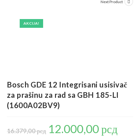
Next Product
AKCIJA!
Bosch GDE 12 Integrisani usisivač
za prašinu za rad sa GBH 185-LI
(1600A02BV9)
12.000,00
рсд
Originalna
Trenutna
cena
cena
16.379,00
рсд
je
je:
bila:
12.000,00 р