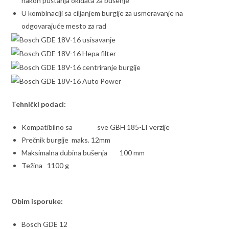
nakon puštanja okidača za bušenje
U kombinaciji sa ciljanjem burgije za usmeravanje na
odgovarajuće mesto za rad
Tehnički podaci:
Kompatibilno sa sve GBH 185-LI verzije
Prečnik burgije maks. 12mm
Maksimalna dubina bušenja 100 mm
Težina 1100 g
Obim isporuke:
Bosch GDE 12