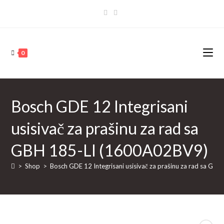
Skip
to
content
0
Bosch GDE 12 Integrisani
usisivač za prašinu za rad sa
GBH 185-LI (1600A02BV9)
>
Shop
>
Bosch GDE 12 Integrisani usisivač za prašinu za rad sa G