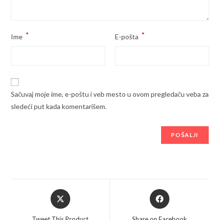
*
*
Ime
E-pošta
Sačuvaj moje ime, e-poštu i veb mesto u ovom pregledaču veba za
sledeći put kada komentarišem.
Opens
Opens
in
in
a
a
Tweet This Product
Share on Facebook