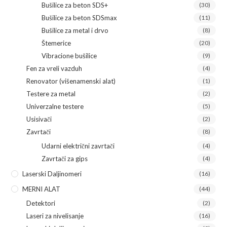
Bušilice za beton SDS+
(30)
Bušilice za beton SDSmax
(11)
Bušilice za metal i drvo
(8)
Štemerice
(20)
Vibracione bušilice
(9)
Fen za vreli vazduh
(4)
Renovator (višenamenski alat)
(1)
Testere za metal
(2)
Univerzalne testere
(5)
Usisivači
(2)
Zavrtači
(8)
Udarni električni zavrtači
(4)
Zavrtači za gips
(4)
Laserski Daljinomeri
(16)
MERNI ALAT
(44)
Detektori
(2)
Laseri za nivelisanje
(16)