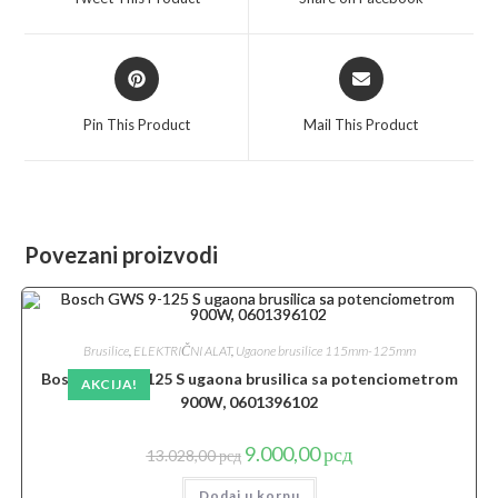
new
new
window
window
Opens
Opens
in
in
a
a
Pin This Product
Mail This Product
new
new
window
window
Povezani proizvodi
Brusilice
,
ELEKTRIČNI ALAT
,
Ugaone brusilice 115mm-125mm
Bosch GWS 9-125 S ugaona brusilica sa potenciometrom
AKCIJA!
900W, 0601396102
Originalna
Trenutna
9.000,00
рсд
13.028,00
рсд
cena
cena
je
je:
Dodaj u korpu
bila:
9.000,00 рсд.