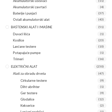
Akumulatorski usisivači
(11)
Akumulatorski zavrtači
(4)
Baterije i punjači
(37)
Ostali akumulatorski alat
(43)
BAŠTENSKI ALATI I MAŠINE
(51)
Duvači lišća
(1)
Kosilice
(23)
Lančane testere
(10)
Potapajuće pumpe
(1)
Trimeri
(16)
ELEKTRIČNI ALAT
(250)
Alati za obradu drveta
(47)
Cirkularne testere
(9)
Diht-abrihter
(1)
Ger testere
(9)
Glodalice
(12)
Kekserice
(2)
Lančani probijač
(1)