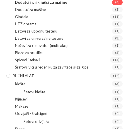
Dodatci i priključci za mašine
(4)
Dodatci za mašine
(3)
Glodala
(11)
HTZ oprema
(1)
Listovi za ubodnu testeru
(1)
Listovi za univerzalne testere
(3)
Noževi za renovator (multi alat)
(1)
Ploče za brusilicu
(5)
Špicevi i sekači
(14)
Šrafovi ivici u redeniku za zavrtače s+za gips
(1)
RUČNI ALAT
(14)
Klešta
(3)
Setovi klešta
(1)
Ključevi
(1)
Makaze
(1)
Odvijači - šrafcigeri
(4)
Setovi odvijača
(4)
Stege
(1)