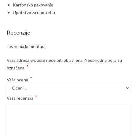
Kartonsko pakovanje
Uputstvo za upotrebu
Recenzije
Još nema komentara.
Vaša adresa e-pošte neće biti objavljena.
Neophodna polja su
*
označena
*
Vaša ocena
*
Vaša recenzija