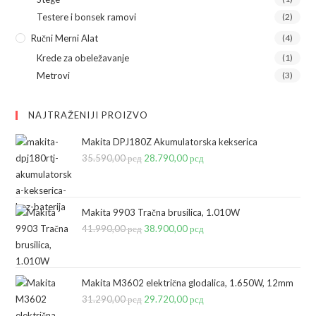
Testere i bonsek ramovi
(2)
Ručni Merni Alat
(4)
Krede za obeležavanje
(1)
Metrovi
(3)
NAJTRAŽENIJI PROIZVO
Makita DPJ180Z Akumulatorska kekserica
35.590,00
рсд
Originalna
28.790,00
рсд
Trenutna
cena
cena
je
je:
bila:
28.790,00 рсд.
Makita 9903 Tračna brusilica, 1.010W
41.990,00
рсд
35.590,00 рсд.
Originalna
38.900,00
рсд
Trenutna
cena
cena
je
je:
bila:
38.900,00 рсд.
Makita M3602 električna glodalica, 1.650W, 12mm
31.290,00
рсд
41.990,00 рсд.
Originalna
29.720,00
рсд
Trenutna