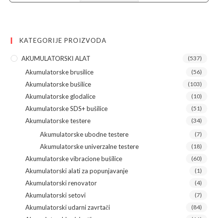
15.800,00 рсд.
KATEGORIJE PROIZVODA
AKUMULATORSKI ALAT
(537)
Akumulatorske brusilice
(56)
Akumulatorske bušilice
(103)
Akumulatorske glodalice
(10)
Akumulatorske SDS+ bušilice
(51)
Akumulatorske testere
(34)
Akumulatorske ubodne testere
(7)
Akumulatorske univerzalne testere
(18)
Akumulatorske vibracione bušilice
(60)
Akumulatorski alati za popunjavanje
(1)
Akumulatorski renovator
(4)
Akumulatorski setovi
(7)
Akumulatorski udarni zavrtači
(84)