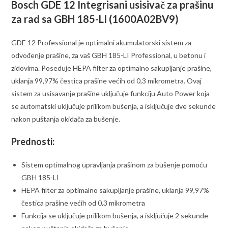
Bosch GDE 12 Integrisani usisivač za prašinu
za rad sa GBH 185-LI (1600A02BV9)
GDE 12 Professional je optimalni akumulatorski sistem za
odvođenje prašine, za vaš GBH 185-LI Professional, u betonu i
zidovima. Poseduje HEPA filter za optimalno sakupljanje prašine,
uklanja 99,97% čestica prašine većih od 0,3 mikrometra. Ovaj
sistem za usisavanje prašine uključuje funkciju Auto Power koja
se automatski uključuje prilikom bušenja, a isključuje dve sekunde
nakon puštanja okidača za bušenje.
Prednosti:
Sistem optimalnog upravljanja prašinom za bušenje pomoću
GBH 185-LI
HEPA filter za optimalno sakupljanje prašine, uklanja 99,97%
čestica prašine većih od 0,3 mikrometra
Funkcija se uključuje prilikom bušenja, a isključuje 2 sekunde