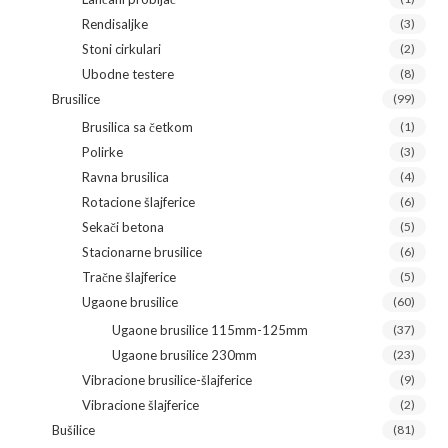
Rendisaljke
(3)
Stoni cirkulari
(2)
Ubodne testere
(8)
Brusilice
(99)
Brusilica sa četkom
(1)
Polirke
(3)
Ravna brusilica
(4)
Rotacione šlajferice
(6)
Sekači betona
(5)
Stacionarne brusilice
(6)
Tračne šlajferice
(5)
Ugaone brusilice
(60)
Ugaone brusilice 115mm-125mm
(37)
Ugaone brusilice 230mm
(23)
Vibracione brusilice-šlajferice
(9)
Vibracione šlajferice
(2)
Bušilice
(81)