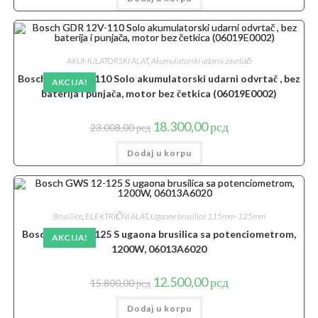
13.028,00 рсд.
AKUMULATORSKI ALAT
,
Akumulatorski udarni zavrtači
Bosch GDR 12V-110 Solo akumulatorski udarni odvrtač , bez
AKCIJA!
baterija i punjača, motor bez četkica (06019E0002)
Originalna
Trenutna
18.300,00
рсд
23.008,00
рсд
cena
cena
je
je:
Dodaj u korpu
bila:
18.300,00 рсд.
23.008,00 рсд.
Brusilice
,
ELEKTRIČNI ALAT
,
Ugaone brusilice 115mm-125mm
Bosch GWS 12-125 S ugaona brusilica sa potenciometrom,
AKCIJA!
1200W, 06013A6020
Originalna
Trenutna
12.500,00
рсд
15.800,00
рсд
cena
cena
je
je:
Dodaj u korpu
bila:
12.500,00 рсд.