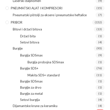
Laserski daljinomeri
(9)
PNEUMATSKI ALAT I KOMPRESORI
(15)
Pneumatski pištolji za eksere i pneumatske heftalice
(7)
PRIBOR
(152)
Bitovi i držači bitova
(13)
Držači bita
(1)
Setovi bitova
(4)
Burgije
(93)
Burgija SDSmax
(9)
Burgija probojna SDSmax
(1)
Burgije SDS+
(76)
Makita SDS+ standard
(11)
Burgije SDSmax
(1)
Burgije za drvo
(1)
Burgije za metal
(1)
Setovi burgija
(4)
Dijamantske krune za keramiku
(4)