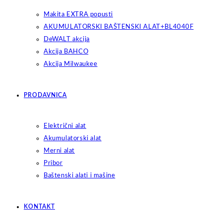
Makita EXTRA popusti
AKUMULATORSKI BAŠTENSKI ALAT+BL4040F
DeWALT akcija
Akcija BAHCO
Akcija Milwaukee
PRODAVNICA
Električni alat
Akumulatorski alat
Merni alat
Pribor
Baštenski alati i mašine
KONTAKT