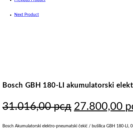
Previous Product
baterije
i
Next Product
punjača
0611911120
količina
Bosch GBH 180-LI akumulatorski elektr
Originalna
31.016,00
рсд
27.800,00
р
cena
je
Bosch Akumulatorski elektro-pneumatski čekić / bušilica GBH 180-LI, 0