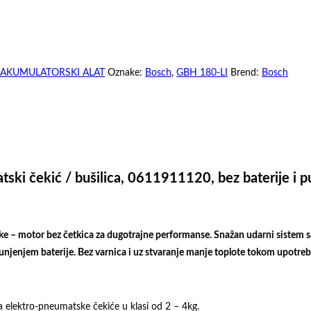
27.800,00 рсд.
сд.
AKUMULATORSKI ALAT
Oznake:
Bosch
,
GBH 180-LI
Brend:
Bosch
ki čekić / bušilica, 0611911120, bez baterije i p
e – motor bez četkica za dugotrajne performanse. Snažan udarni sistem sa
njenjem baterije. Bez varnica i uz stvaranje manje toplote tokom upotreb