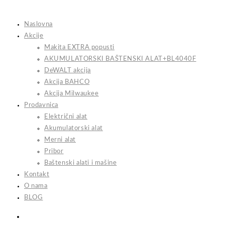
Skip
to
Naslovna
content
Akcije
Makita EXTRA popusti
AKUMULATORSKI BAŠTENSKI ALAT+BL4040F
DeWALT akcija
Akcija BAHCO
Akcija Milwaukee
Prodavnica
Električni alat
Akumulatorski alat
Merni alat
Pribor
Baštenski alati i mašine
Kontakt
O nama
BLOG