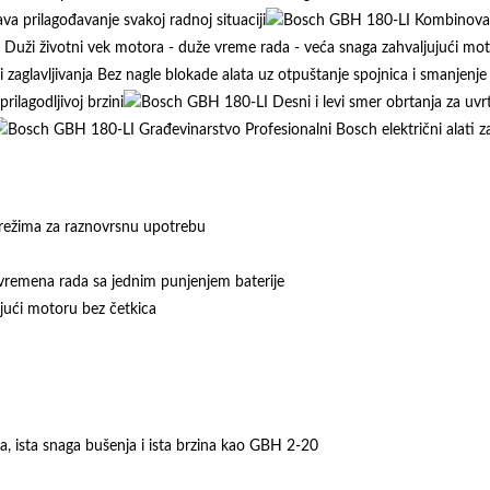
 režima za raznovrsnu upotrebu
vremena rada sa jednim punjenjem baterije
jući motoru bez četkica
rca, ista snaga bušenja i ista brzina kao GBH 2-20