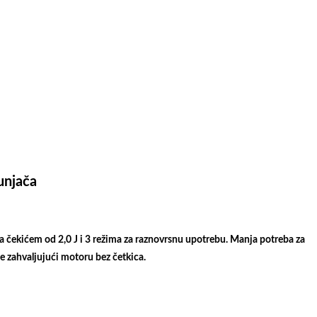
unjača
 čekićem od 2,0 J i 3 režima za raznovrsnu upotrebu. Manja potreba za
e zahvaljujući motoru bez četkica.