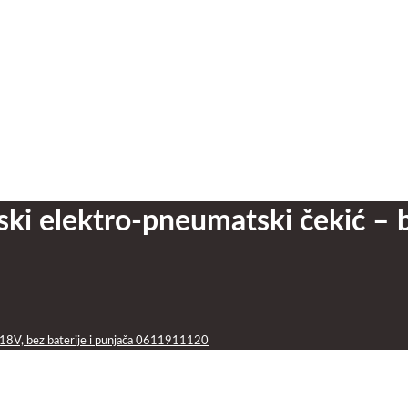
 elektro-pneumatski čekić – buš
 18V, bez baterije i punjača 0611911120