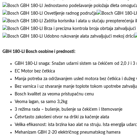
količina
GBH 180-LI Bosch osobine i prednosti:
GBH 180-LI snaga: Snažan udarni sistem sa čekićem od 2,0 J i 3
EC Motor bez četkica
Manja potreba za održavanjem usled motora bez četkica i dužeg 
Bez varnica i uz stvaranje manje toplote tokom upotrebe zahvalju
Bosch kvalitet za veoma pristupačnu cenu
Veoma lagan, sa samo 3,2kg
3 režima rada – bušenje, bušenje sa čekićem i štemovanje
Četvrtasto zakošeni otvor na drški za kačenje alata
Velika efikasnost: ista brzina kao alat na struju. Ista energija uda
Mehanizam GBH 2-20 električnog pneumatskog hamera