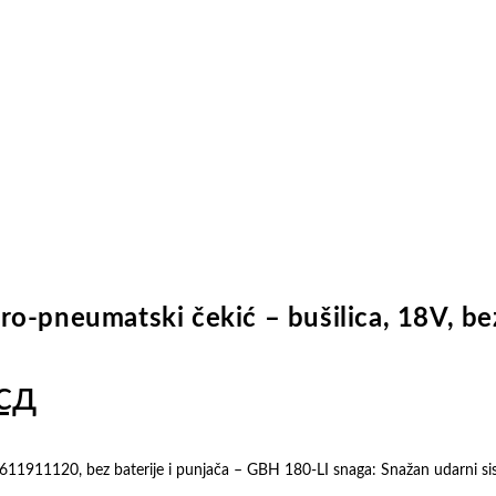
o-pneumatski čekić – bušilica, 18V, be
Trenutna
сд
cena
je:
611911120, bez baterije i punjača – GBH 180-LI snaga: Snažan udarni si