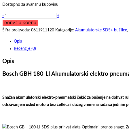
bila:
Dostupno za avansnu kupovinu
31.016,00 р
Bosch
-
+
GBH
DODAJ U KORPU
180-
Šifra proizvoda:
0611911120
Kategorije:
Akumulatorske SDS+ bušilice
,
LI
Opis
akumulatorski
Recenzije (0)
elektro-
pneumatski
Opis
čekić
-
Bosch GBH 180-LI Akumulatorski elektro-pneumats
bušilica,
18V,
bez
Snažan akumulatorski elektro-pneumatski čekić za bušenje na dohvat ruk
baterije
održavanjem usled motora bez četkica i dužeg vremena rada sa jednim pu
i
punjača
0611911120