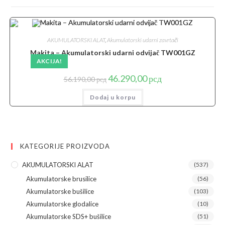
AKUMULATORSKI ALAT
,
Akumulatorski udarni zavrtači
Makita – Akumulatorski udarni odvijač TW001GZ
AKCIJA!
Originalna
Trenutna
46.290,00
рсд
56.190,00
рсд
cena
cena
je
je:
Dodaj u korpu
bila:
46.290,00 рсд.
56.190,00 рсд.
KATEGORIJE PROIZVODA
AKUMULATORSKI ALAT
(537)
Akumulatorske brusilice
(56)
Akumulatorske bušilice
(103)
Akumulatorske glodalice
(10)
Akumulatorske SDS+ bušilice
(51)