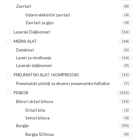
Zavrtači
(8)
Udarni električni zavrtači
(4)
Zavrtači za gips
(4)
Laserski Daljinomeri
(16)
MERNI ALAT
(44)
Detektori
(2)
Laseri za nivelisanje
(16)
Laserski daljinomeri
(9)
PNEUMATSKI ALAT I KOMPRESORI
(15)
Pneumatski pištolji za eksere i pneumatske heftalice
(7)
PRIBOR
(152)
Bitovi i držači bitova
(13)
Držači bita
(1)
Setovi bitova
(4)
Burgije
(93)
Burgija SDSmax
(9)