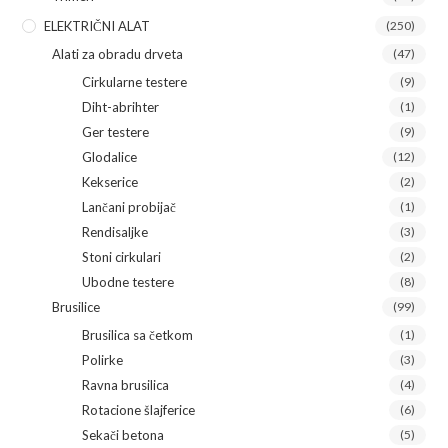
ELEKTRIČNI ALAT
(250)
Alati za obradu drveta
(47)
Cirkularne testere
(9)
Diht-abrihter
(1)
Ger testere
(9)
Glodalice
(12)
Kekserice
(2)
Lančani probijač
(1)
Rendisaljke
(3)
Stoni cirkulari
(2)
Ubodne testere
(8)
Brusilice
(99)
Brusilica sa četkom
(1)
Polirke
(3)
Ravna brusilica
(4)
Rotacione šlajferice
(6)
Sekači betona
(5)