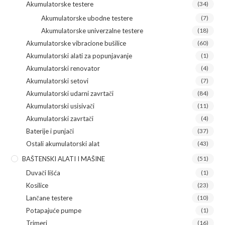
Akumulatorske testere
(34)
Akumulatorske ubodne testere
(7)
Akumulatorske univerzalne testere
(18)
Akumulatorske vibracione bušilice
(60)
Akumulatorski alati za popunjavanje
(1)
Akumulatorski renovator
(4)
Akumulatorski setovi
(7)
Akumulatorski udarni zavrtači
(84)
Akumulatorski usisivači
(11)
Akumulatorski zavrtači
(4)
Baterije i punjači
(37)
Ostali akumulatorski alat
(43)
BAŠTENSKI ALATI I MAŠINE
(51)
Duvači lišća
(1)
Kosilice
(23)
Lančane testere
(10)
Potapajuće pumpe
(1)
Trimeri
(16)