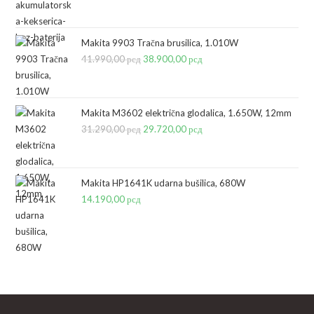
cena
cena
je
je:
bila:
28.790,00 рсд.
Makita 9903 Tračna brusilica, 1.010W
41.990,00
рсд
35.590,00 рсд.
Originalna
38.900,00
рсд
Trenutna
cena
cena
je
je:
bila:
38.900,00 рсд.
Makita M3602 električna glodalica, 1.650W, 12mm
31.290,00
рсд
41.990,00 рсд.
Originalna
29.720,00
рсд
Trenutna
cena
cena
je
je:
bila:
29.720,00 рсд.
Makita HP1641K udarna bušilica, 680W
14.190,00
рсд
31.290,00 рсд.