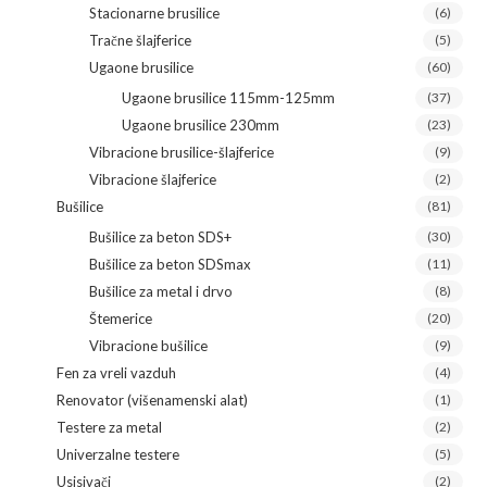
Stacionarne brusilice
(6)
Tračne šlajferice
(5)
Ugaone brusilice
(60)
Ugaone brusilice 115mm-125mm
(37)
Ugaone brusilice 230mm
(23)
Vibracione brusilice-šlajferice
(9)
Vibracione šlajferice
(2)
Bušilice
(81)
Bušilice za beton SDS+
(30)
Bušilice za beton SDSmax
(11)
Bušilice za metal i drvo
(8)
Štemerice
(20)
Vibracione bušilice
(9)
Fen za vreli vazduh
(4)
Renovator (višenamenski alat)
(1)
Testere za metal
(2)
Univerzalne testere
(5)
Usisivači
(2)