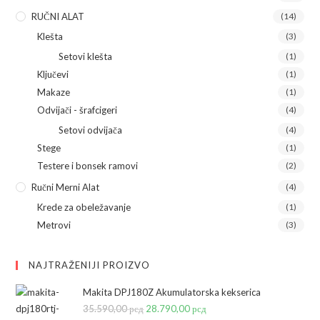
RUČNI ALAT
(14)
Klešta
(3)
Setovi klešta
(1)
Ključevi
(1)
Makaze
(1)
Odvijači - šrafcigeri
(4)
Setovi odvijača
(4)
Stege
(1)
Testere i bonsek ramovi
(2)
Ručni Merni Alat
(4)
Krede za obeležavanje
(1)
Metrovi
(3)
NAJTRAŽENIJI PROIZVO
Makita DPJ180Z Akumulatorska kekserica
35.590,00
рсд
Originalna
28.790,00
рсд
Trenutna