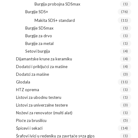
Burgija probojna SDSmax
(1)
Burgije SDS+
(76)
Makita SDS+ standard
(11)
Burgije SDSmax
(1)
Burgije za drvo
(1)
Burgije za metal
(1)
Setovi burgija
(4)
Dijamantske krune za keramiku
(4)
Dodatci i priključci za mašine
(4)
Dodatci za mašine
(3)
Glodala
(11)
HTZ oprema
(1)
Listovi za ubodnu testeru
(1)
Listovi za univerzalne testere
(3)
Noževi za renovator (multi alat)
(1)
Ploče za brusilicu
(5)
Špicevi i sekači
(14)
Šrafovi ivici u redeniku za zavrtače s+za gips
(1)