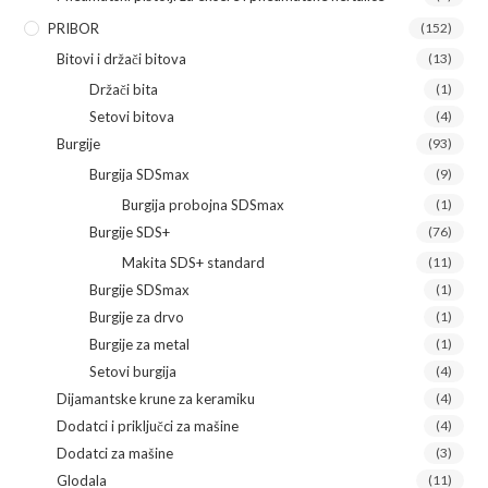
PRIBOR
(152)
Bitovi i držači bitova
(13)
Držači bita
(1)
Setovi bitova
(4)
Burgije
(93)
Burgija SDSmax
(9)
Burgija probojna SDSmax
(1)
Burgije SDS+
(76)
Makita SDS+ standard
(11)
Burgije SDSmax
(1)
Burgije za drvo
(1)
Burgije za metal
(1)
Setovi burgija
(4)
Dijamantske krune za keramiku
(4)
Dodatci i priključci za mašine
(4)
Dodatci za mašine
(3)
Glodala
(11)