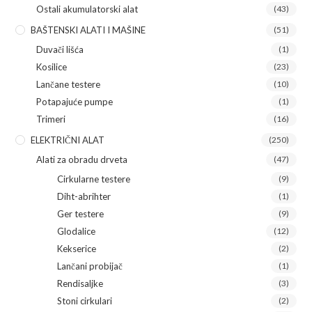
Ostali akumulatorski alat
(43)
BAŠTENSKI ALATI I MAŠINE
(51)
Duvači lišća
(1)
Kosilice
(23)
Lančane testere
(10)
Potapajuće pumpe
(1)
Trimeri
(16)
ELEKTRIČNI ALAT
(250)
Alati za obradu drveta
(47)
Cirkularne testere
(9)
Diht-abrihter
(1)
Ger testere
(9)
Glodalice
(12)
Kekserice
(2)
Lančani probijač
(1)
Rendisaljke
(3)
Stoni cirkulari
(2)