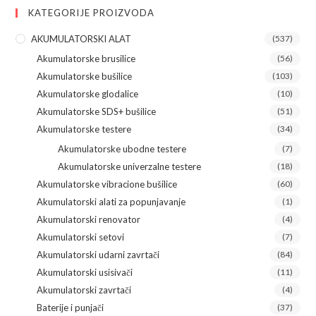
KATEGORIJE PROIZVODA
AKUMULATORSKI ALAT
(537)
Akumulatorske brusilice
(56)
Akumulatorske bušilice
(103)
Akumulatorske glodalice
(10)
Akumulatorske SDS+ bušilice
(51)
Akumulatorske testere
(34)
Akumulatorske ubodne testere
(7)
Akumulatorske univerzalne testere
(18)
Akumulatorske vibracione bušilice
(60)
Akumulatorski alati za popunjavanje
(1)
Akumulatorski renovator
(4)
Akumulatorski setovi
(7)
Akumulatorski udarni zavrtači
(84)
Akumulatorski usisivači
(11)
Akumulatorski zavrtači
(4)
Baterije i punjači
(37)