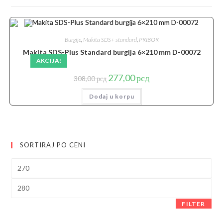
Burgije
,
Makita SDS+ standard
,
PRIBOR
Makita SDS-Plus Standard burgija 6×210 mm D-00072
AKCIJA!
Originalna
Trenutna
277,00
рсд
308,00
рсд
cena
cena
je
je:
Dodaj u korpu
bila:
277,00 рсд.
308,00 рсд.
SORTIRAJ PO CENI
Minimalna
cena
Maksimalna
cena
FILTER