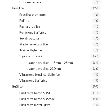
Ubodne testere
(8)
Brusilice
(99)
Brusilica sa četkom
(1)
Polirke
(3)
Ravna brusilica
(4)
Rotacione šlajferice
(6)
Sekači betona
(5)
Stacionarne brusilice
(6)
Tračne šlajferice
(5)
Ugaone brusilice
(60)
Ugaone brusilice 115mm-125mm
(37)
Ugaone brusilice 230mm
(23)
Vibracione brusilice-šlajferice
(9)
Vibracione šlajferice
(2)
Bušilice
(81)
Bušilice za beton SDS+
(30)
Bušilice za beton SDSmax
(11)
Bušilice za metal i drvo
(8)