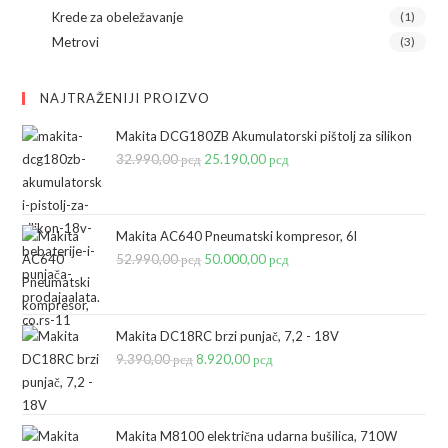
Krede za obeležavanje
(1)
Metrovi
(3)
NAJTRAŽENIJI PROIZVO
Makita DCG180ZB Akumulatorski pištolj za silikon
32.990,00
рсд
Originalna
25.190,00
рсд
Trenutna
cena
cena
je
je:
bila:
25.190,00 рсд.
Makita AC640 Pneumatski kompresor, 6l
52.990,00
рсд
32.990,00 рсд.
Originalna
50.000,00
рсд
Trenutna
cena
cena
je
je:
bila:
50.000,00 рсд.
Makita DC18RC brzi punjač, 7,2 - 18V
9.390,00
рсд
Originalna
8.920,00
52.990,00 рсд.
рсд
Trenutna
cena
cena
je
je:
bila:
8.920,00 рсд.
Makita M8100 električna udarna bušilica, 710W