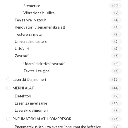
Štemerice
(20)
Vibracione bušilice
(9)
Fen za vreli vazduh
(4)
Renovator (višenamenski alat)
(1)
Testere za metal
(2)
Univerzalne testere
(5)
Usisivači
(2)
Zavrtači
(8)
Udarni električni zavrtači
(4)
Zavrtači za gips
(4)
Laserski Daljinomeri
(16)
MERNI ALAT
(44)
Detektori
(2)
Laseri za nivelisanje
(16)
Laserski daljinomeri
(9)
PNEUMATSKI ALAT I KOMPRESORI
(15)
Pneumatski pištolji za eksere i pneumatske heftalice
(7)