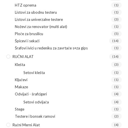
HTZ oprema
(1)
Listovi za ubodnu testeru
(1)
Listovi za univerzalne testere
(3)
Noževi za renovator (multi alat)
(1)
Ploče za brusilicu
(5)
Špicevi i sekači
(14)
Šrafovi ivici u redeniku za zavrtače s+za gips
(1)
RUČNI ALAT
(14)
Klešta
(3)
Setovi klešta
(1)
Ključevi
(1)
Makaze
(1)
Odvijači - šrafcigeri
(4)
Setovi odvijača
(4)
Stege
(1)
Testere i bonsek ramovi
(2)
Ručni Merni Alat
(4)