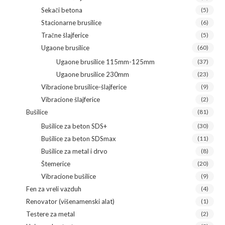
Sekači betona
(5)
Stacionarne brusilice
(6)
Tračne šlajferice
(5)
Ugaone brusilice
(60)
Ugaone brusilice 115mm-125mm
(37)
Ugaone brusilice 230mm
(23)
Vibracione brusilice-šlajferice
(9)
Vibracione šlajferice
(2)
Bušilice
(81)
Bušilice za beton SDS+
(30)
Bušilice za beton SDSmax
(11)
Bušilice za metal i drvo
(8)
Štemerice
(20)
Vibracione bušilice
(9)
Fen za vreli vazduh
(4)
Renovator (višenamenski alat)
(1)
Testere za metal
(2)