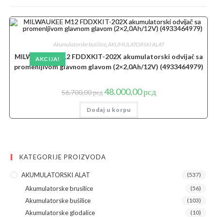
Akumulatorske bušilice
,
AKUMULATORSKI ALAT
MILWAUKEE M12 FDDXKIT-202X akumulatorski odvijač sa
AKCIJA!
promenljivom glavnom glavom (2×2,0Ah/12V) (4933464979)
Originalna
Trenutna
48.000,00
рсд
56.700,00
рсд
cena
cena
je
je:
Dodaj u korpu
bila:
48.000,00 рсд.
56.700,00 рсд.
KATEGORIJE PROIZVODA
AKUMULATORSKI ALAT
(537)
Akumulatorske brusilice
(56)
Akumulatorske bušilice
(103)
Akumulatorske glodalice
(10)