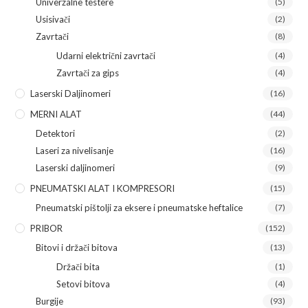
Univerzalne testere
(5)
Usisivači
(2)
Zavrtači
(8)
Udarni električni zavrtači
(4)
Zavrtači za gips
(4)
Laserski Daljinomeri
(16)
MERNI ALAT
(44)
Detektori
(2)
Laseri za nivelisanje
(16)
Laserski daljinomeri
(9)
PNEUMATSKI ALAT I KOMPRESORI
(15)
Pneumatski pištolji za eksere i pneumatske heftalice
(7)
PRIBOR
(152)
Bitovi i držači bitova
(13)
Držači bita
(1)
Setovi bitova
(4)
Burgije
(93)