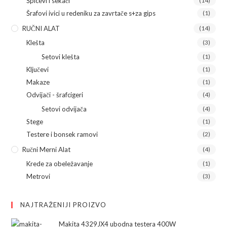
Špicevi i sekači
(14)
Šrafovi ivici u redeniku za zavrtače s+za gips
(1)
RUČNI ALAT
(14)
Klešta
(3)
Setovi klešta
(1)
Ključevi
(1)
Makaze
(1)
Odvijači - šrafcigeri
(4)
Setovi odvijača
(4)
Stege
(1)
Testere i bonsek ramovi
(2)
Ručni Merni Alat
(4)
Krede za obeležavanje
(1)
Metrovi
(3)
NAJTRAŽENIJI PROIZVO
Makita 4329JX4 ubodna testera 400W