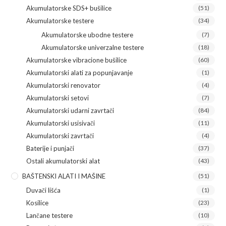
Akumulatorske SDS+ bušilice
(51)
Akumulatorske testere
(34)
Akumulatorske ubodne testere
(7)
Akumulatorske univerzalne testere
(18)
Akumulatorske vibracione bušilice
(60)
Akumulatorski alati za popunjavanje
(1)
Akumulatorski renovator
(4)
Akumulatorski setovi
(7)
Akumulatorski udarni zavrtači
(84)
Akumulatorski usisivači
(11)
Akumulatorski zavrtači
(4)
Baterije i punjači
(37)
Ostali akumulatorski alat
(43)
BAŠTENSKI ALATI I MAŠINE
(51)
Duvači lišća
(1)
Kosilice
(23)
Lančane testere
(10)