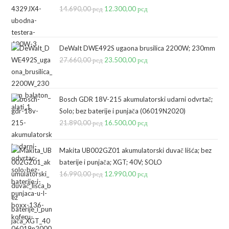
14.690,00
рсд
Originalna
12.300,00
рсд
Trenutna
cena
cena
je
je:
bila:
12.300,00 рсд.
DeWalt DWE492S ugaona brusilica 2200W; 230mm
27.660,00
рсд
14.690,00 рсд.
Originalna
23.500,00
рсд
Trenutna
cena
cena
je
je:
bila:
23.500,00 рсд.
Bosch GDR 18V-215 akumulatorski udarni odvrtač;
Solo; bez baterije i punjača (06019N2020)
27.660,00 рсд.
21.890,00
рсд
Originalna
16.500,00
рсд
Trenutna
cena
cena
je
je:
Makita UB002GZ01 akumulatorski duvač lišća; bez
bila:
16.500,00 рсд.
baterije i punjača; XGT; 40V; SOLO
16.990,00
рсд
21.890,00 рсд.
Originalna
12.990,00
рсд
Trenutna
cena
cena
je
je:
bila:
12.990,00 рсд.
16.990,00 рсд.