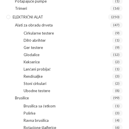
Potapajuće pumpe
(1)
Trimeri
(16)
ELEKTRIČNI ALAT
(250)
Alati za obradu drveta
(47)
Cirkularne testere
(9)
Diht-abrihter
(1)
Ger testere
(9)
Glodalice
(12)
Kekserice
(2)
Lančani probijač
(1)
Rendisaljke
(3)
Stoni cirkulari
(2)
Ubodne testere
(8)
Brusilice
(99)
Brusilica sa četkom
(1)
Polirke
(3)
Ravna brusilica
(4)
Rotacione šlajferice
(6)