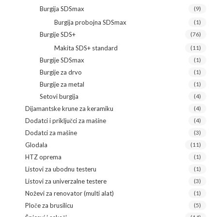
Burgija SDSmax
(9)
Burgija probojna SDSmax
(1)
Burgije SDS+
(76)
Makita SDS+ standard
(11)
Burgije SDSmax
(1)
Burgije za drvo
(1)
Burgije za metal
(1)
Setovi burgija
(4)
Dijamantske krune za keramiku
(4)
Dodatci i priključci za mašine
(4)
Dodatci za mašine
(3)
Glodala
(11)
HTZ oprema
(1)
Listovi za ubodnu testeru
(1)
Listovi za univerzalne testere
(3)
Noževi za renovator (multi alat)
(1)
Ploče za brusilicu
(5)