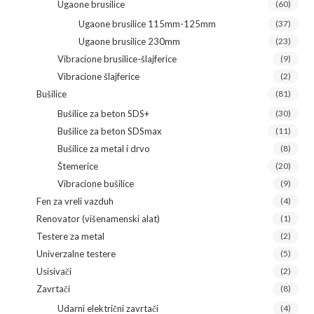
Ugaone brusilice
(60)
Ugaone brusilice 115mm-125mm
(37)
Ugaone brusilice 230mm
(23)
Vibracione brusilice-šlajferice
(9)
Vibracione šlajferice
(2)
Bušilice
(81)
Bušilice za beton SDS+
(30)
Bušilice za beton SDSmax
(11)
Bušilice za metal i drvo
(8)
Štemerice
(20)
Vibracione bušilice
(9)
Fen za vreli vazduh
(4)
Renovator (višenamenski alat)
(1)
Testere za metal
(2)
Univerzalne testere
(5)
Usisivači
(2)
Zavrtači
(8)
Udarni električni zavrtači
(4)