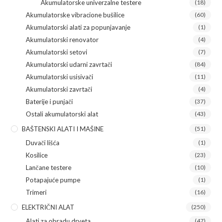
Akumulatorske univerzalne testere
(18)
Akumulatorske vibracione bušilice
(60)
Akumulatorski alati za popunjavanje
(1)
Akumulatorski renovator
(4)
Akumulatorski setovi
(7)
Akumulatorski udarni zavrtači
(84)
Akumulatorski usisivači
(11)
Akumulatorski zavrtači
(4)
Baterije i punjači
(37)
Ostali akumulatorski alat
(43)
BAŠTENSKI ALATI I MAŠINE
(51)
Duvači lišća
(1)
Kosilice
(23)
Lančane testere
(10)
Potapajuće pumpe
(1)
Trimeri
(16)
ELEKTRIČNI ALAT
(250)
Alati za obradu drveta
(47)