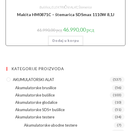
Bušilice
,
ELEKTRIČNI ALAT
,
Štemerice
Makita HM0871C – štemarica SDSmax 1110W 8,1J
Originalna
Trenutna
46.990,00
рсд
61.990,00
рсд
cena
cena
je
je:
Dodaj u korpu
bila:
46.990,00 рсд.
61.990,00 рсд.
KATEGORIJE PROIZVODA
AKUMULATORSKI ALAT
(537)
Akumulatorske brusilice
(56)
Akumulatorske bušilice
(103)
Akumulatorske glodalice
(10)
Akumulatorske SDS+ bušilice
(51)
Akumulatorske testere
(34)
Akumulatorske ubodne testere
(7)