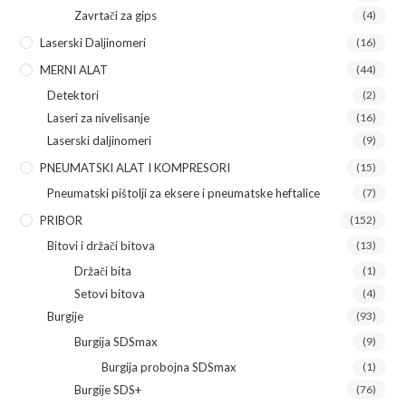
Zavrtači za gips
(4)
Laserski Daljinomeri
(16)
MERNI ALAT
(44)
Detektori
(2)
Laseri za nivelisanje
(16)
Laserski daljinomeri
(9)
PNEUMATSKI ALAT I KOMPRESORI
(15)
Pneumatski pištolji za eksere i pneumatske heftalice
(7)
PRIBOR
(152)
Bitovi i držači bitova
(13)
Držači bita
(1)
Setovi bitova
(4)
Burgije
(93)
Burgija SDSmax
(9)
Burgija probojna SDSmax
(1)
Burgije SDS+
(76)