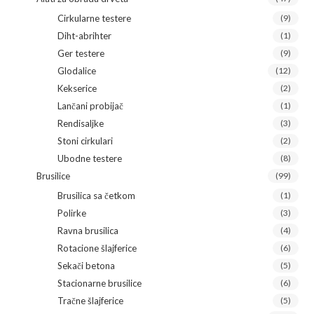
Cirkularne testere
(9)
Diht-abrihter
(1)
Ger testere
(9)
Glodalice
(12)
Kekserice
(2)
Lančani probijač
(1)
Rendisaljke
(3)
Stoni cirkulari
(2)
Ubodne testere
(8)
Brusilice
(99)
Brusilica sa četkom
(1)
Polirke
(3)
Ravna brusilica
(4)
Rotacione šlajferice
(6)
Sekači betona
(5)
Stacionarne brusilice
(6)
Tračne šlajferice
(5)