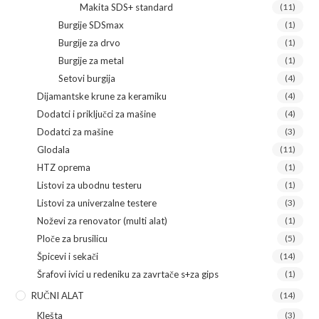
Makita SDS+ standard
(11)
Burgije SDSmax
(1)
Burgije za drvo
(1)
Burgije za metal
(1)
Setovi burgija
(4)
Dijamantske krune za keramiku
(4)
Dodatci i priključci za mašine
(4)
Dodatci za mašine
(3)
Glodala
(11)
HTZ oprema
(1)
Listovi za ubodnu testeru
(1)
Listovi za univerzalne testere
(3)
Noževi za renovator (multi alat)
(1)
Ploče za brusilicu
(5)
Špicevi i sekači
(14)
Šrafovi ivici u redeniku za zavrtače s+za gips
(1)
RUČNI ALAT
(14)
Klešta
(3)