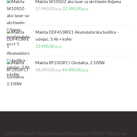
bila:
8.290,00 рсд.
Makita SK105DZ aku laser sa ukrštenim linijama
27.990,00
рсд
10.390,00 рсд.
Originalna
22.390,00
рсд
Trenutna
cena
cena
je
je:
bila:
22.390,00 рсд.
Makita DDF453RFE1 Akumulatorska bušilica -
odvijač, 3 Ah + kofer
27.990,00 рсд.
23.400,00
рсд
Makita RP2303FCJ Glodalica, 2.100W.
68.390,00
рсд
Originalna
64.000,00
рсд
Trenutna
cena
cena
je
je:
bila:
64.000,00 рсд.
68.390,00 рсд.
SAMOSTALNA TRGOVINSKA RADNJA ZA PROMET ROBE NA