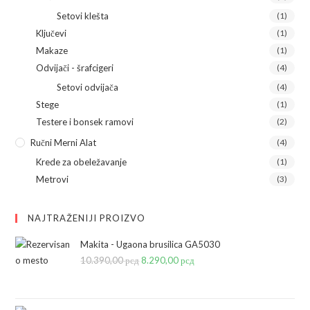
Setovi klešta
(1)
Ključevi
(1)
Makaze
(1)
Odvijači - šrafcigeri
(4)
Setovi odvijača
(4)
Stege
(1)
Testere i bonsek ramovi
(2)
Ručni Merni Alat
(4)
Krede za obeležavanje
(1)
Metrovi
(3)
NAJTRAŽENIJI PROIZVO
Makita - Ugaona brusilica GA5030
10.390,00
рсд
Originalna
8.290,00
рсд
Trenutna
cena
cena
je
je: