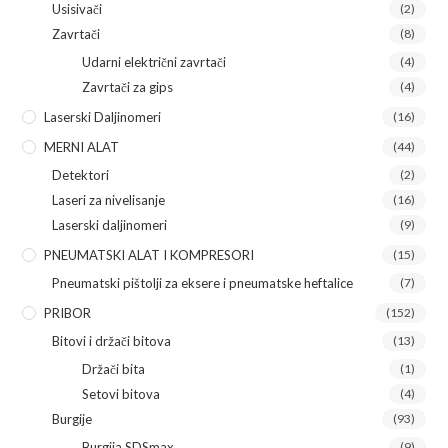
Usisivači
(2)
Zavrtači
(8)
Udarni električni zavrtači
(4)
Zavrtači za gips
(4)
Laserski Daljinomeri
(16)
MERNI ALAT
(44)
Detektori
(2)
Laseri za nivelisanje
(16)
Laserski daljinomeri
(9)
PNEUMATSKI ALAT I KOMPRESORI
(15)
Pneumatski pištolji za eksere i pneumatske heftalice
(7)
PRIBOR
(152)
Bitovi i držači bitova
(13)
Držači bita
(1)
Setovi bitova
(4)
Burgije
(93)
Burgija SDSmax
(9)