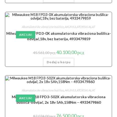
42.525,00 рсд.
Akumulatorske vibracione bušilice
,
AKUMULATORSKI ALAT
Milwaukee M18 FPD3-0X akumulatorska vibraciona bušilica-
AKCIJA!
odvijač,18v, bez baterija, 4933479859
Originalna
Trenutna
40.100,00
рсд
45.561,00
рсд
cena
cena
je
je:
Dodaj u korpu
bila:
40.100,00 рсд.
45.561,00 рсд.
Akumulatorske vibracione bušilice
,
AKUMULATORSKI ALAT
Milwaukee M18 FPD3-502X akumulatorska vibraciona
AKCIJA!
bušilica-odvijač, 2x 18v 5Ah,158Nm – 4933479860
Originalna
Trenutna
76.500,00
рсд
87.074,00
рсд