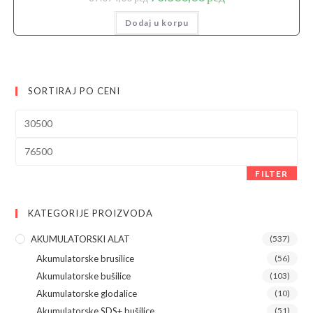
cena
cena
je
je:
Dodaj u korpu
bila:
76.500,00 рсд.
87.074,00 рсд.
SORTIRAJ PO CENI
Minimalna
cena
Maksimalna
cena
FILTER
KATEGORIJE PROIZVODA
AKUMULATORSKI ALAT
(537)
Akumulatorske brusilice
(56)
Akumulatorske bušilice
(103)
Akumulatorske glodalice
(10)
Akumulatorske SDS+ bušilice
(51)