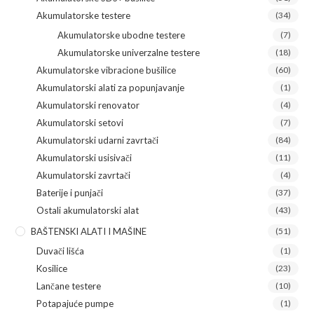
Akumulatorske testere
(34)
Akumulatorske ubodne testere
(7)
Akumulatorske univerzalne testere
(18)
Akumulatorske vibracione bušilice
(60)
Akumulatorski alati za popunjavanje
(1)
Akumulatorski renovator
(4)
Akumulatorski setovi
(7)
Akumulatorski udarni zavrtači
(84)
Akumulatorski usisivači
(11)
Akumulatorski zavrtači
(4)
Baterije i punjači
(37)
Ostali akumulatorski alat
(43)
BAŠTENSKI ALATI I MAŠINE
(51)
Duvači lišća
(1)
Kosilice
(23)
Lančane testere
(10)
Potapajuće pumpe
(1)