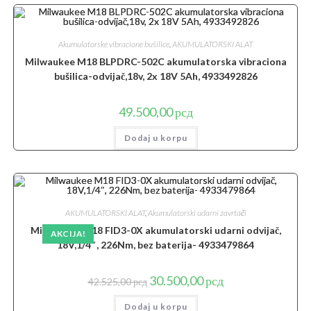
Akumulatorske vibracione bušilice
,
AKUMULATORSKI ALAT
Milwaukee M18 BLPDRC-502C akumulatorska vibraciona
bušilica-odvijač,18v, 2x 18V 5Ah, 4933492826
49.500,00
рсд
Dodaj u korpu
AKUMULATORSKI ALAT
,
Akumulatorski udarni zavrtači
Milwaukee M18 FID3-0X akumulatorski udarni odvijač,
AKCIJA!
18V,1/4″, 226Nm, bez baterija- 4933479864
Originalna
Trenutna
30.500,00
рсд
42.525,00
рсд
cena
cena
je
je:
Dodaj u korpu
bila:
30.500,00 рсд.