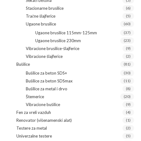
Sekači betona
(5)
Stacionarne brusilice
(6)
Tračne šlajferice
(5)
Ugaone brusilice
(60)
Ugaone brusilice 115mm-125mm
(37)
Ugaone brusilice 230mm
(23)
Vibracione brusilice-šlajferice
(9)
Vibracione šlajferice
(2)
Bušilice
(81)
Bušilice za beton SDS+
(30)
Bušilice za beton SDSmax
(11)
Bušilice za metal i drvo
(8)
Štemerice
(20)
Vibracione bušilice
(9)
Fen za vreli vazduh
(4)
Renovator (višenamenski alat)
(1)
Testere za metal
(2)
Univerzalne testere
(5)