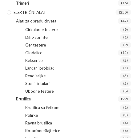
Trimeri
(16)
ELEKTRIČNI ALAT
(250)
Alati za obradu drveta
(47)
Cirkularne testere
(9)
Diht-abrihter
(1)
Ger testere
(9)
Glodalice
(12)
Kekserice
(2)
Lančani probijač
(1)
Rendisaljke
(3)
Stoni cirkulari
(2)
Ubodne testere
(8)
Brusilice
(99)
Brusilica sa četkom
(1)
Polirke
(3)
Ravna brusilica
(4)
Rotacione šlajferice
(6)