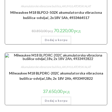
Akumulatorske vibracione bušilice
,
AKUMULATORSKI ALAT
Milwaukee M18 BLPD2-502X akumulatorska vibraciona
bušilica-odvijač, 2x18V 5Ah, 4933464517
Originalna
Trenutna
70.220,00
рсд
83.850,00
рсд
cena
cena
je
je:
Dodaj u korpu
bila:
70.220,00 рсд.
83.850,00 рсд.
Akumulatorske vibracione bušilice
,
AKUMULATORSKI ALAT
Milwaukee M18 BLPDRC-202C akumulatorska vibraciona
bušilica-odvijač,18v, 2x 18V 2Ah, 4933492822
37.650,00
рсд
Dodaj u korpu