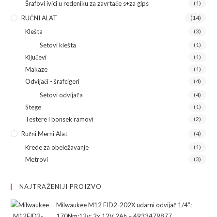
Šrafovi ivici u redeniku za zavrtače s+za gips
(1)
RUČNI ALAT
(14)
Klešta
(3)
Setovi klešta
(1)
Ključevi
(1)
Makaze
(1)
Odvijači - šrafcigeri
(4)
Setovi odvijača
(4)
Stege
(1)
Testere i bonsek ramovi
(2)
Ručni Merni Alat
(4)
Krede za obeležavanje
(1)
Metrovi
(3)
NAJTRAŽENIJI PROIZVO
Milwaukee M12 FID2-202X udarni odvijač 1/4”;
170Nm;12v; 2x 12V 2Ah – 4933479877