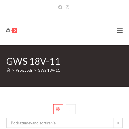
Skip
to
content
0
GWS 18V-11
>
Proizvodi
>
GWS 18V-11
Podrazumevano sortiranje