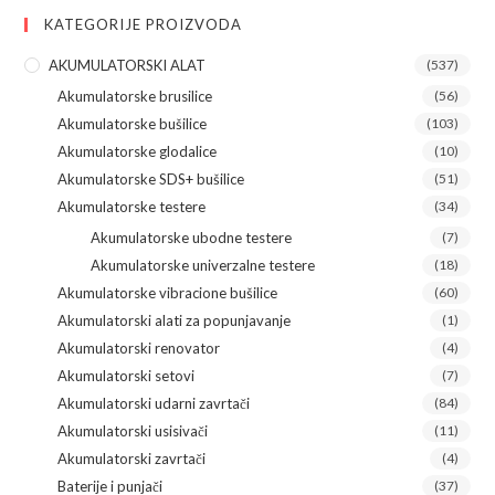
KATEGORIJE PROIZVODA
AKUMULATORSKI ALAT
(537)
Akumulatorske brusilice
(56)
Akumulatorske bušilice
(103)
Akumulatorske glodalice
(10)
Akumulatorske SDS+ bušilice
(51)
Akumulatorske testere
(34)
Akumulatorske ubodne testere
(7)
Akumulatorske univerzalne testere
(18)
Akumulatorske vibracione bušilice
(60)
Akumulatorski alati za popunjavanje
(1)
Akumulatorski renovator
(4)
Akumulatorski setovi
(7)
Akumulatorski udarni zavrtači
(84)
Akumulatorski usisivači
(11)
Akumulatorski zavrtači
(4)
Baterije i punjači
(37)