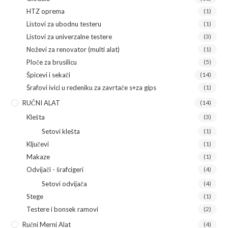
HTZ oprema
(1)
Listovi za ubodnu testeru
(1)
Listovi za univerzalne testere
(3)
Noževi za renovator (multi alat)
(1)
Ploče za brusilicu
(5)
Špicevi i sekači
(14)
Šrafovi ivici u redeniku za zavrtače s+za gips
(1)
RUČNI ALAT
(14)
Klešta
(3)
Setovi klešta
(1)
Ključevi
(1)
Makaze
(1)
Odvijači - šrafcigeri
(4)
Setovi odvijača
(4)
Stege
(1)
Testere i bonsek ramovi
(2)
Ručni Merni Alat
(4)