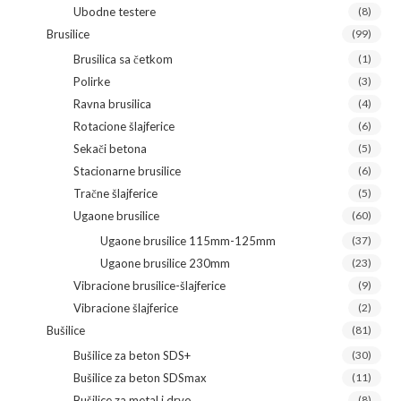
Ubodne testere
(8)
Brusilice
(99)
Brusilica sa četkom
(1)
Polirke
(3)
Ravna brusilica
(4)
Rotacione šlajferice
(6)
Sekači betona
(5)
Stacionarne brusilice
(6)
Tračne šlajferice
(5)
Ugaone brusilice
(60)
Ugaone brusilice 115mm-125mm
(37)
Ugaone brusilice 230mm
(23)
Vibracione brusilice-šlajferice
(9)
Vibracione šlajferice
(2)
Bušilice
(81)
Bušilice za beton SDS+
(30)
Bušilice za beton SDSmax
(11)
Bušilice za metal i drvo
(8)