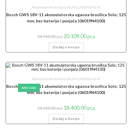
Akumulatorske brusilice
,
AKUMULATORSKI ALAT
Bosch GWS 18V-11 akumulatorska ugaona brusilica Solo; 125
mm; bez baterije i punjača (06019N4100)
Originalna
Trenutna
20.109,00
рсд
24.960,00
рсд
cena
cena
je
je:
Dodaj u korpu
bila:
20.109,00 рсд.
24.960,00 рсд.
Akumulatorske brusilice
,
AKUMULATORSKI ALAT
Bosch GWS 18V-11 akumulatorska ugaona brusilica Solo; 125
AKCIJA!
mm; bez baterije i punjača (06019N4100)
Originalna
Trenutna
18.400,00
рсд
24.960,00
рсд
cena
cena
je
je:
Dodaj u korpu
bila:
18.400,00 рсд.
24.960,00 рсд.