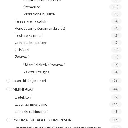
Štemerice
(20)
Vibracione bušilice
(9)
Fen za vreli vazduh
(4)
Renovator (višenamenski alat)
(1)
Testere za metal
(2)
Univerzalne testere
(5)
Usisivači
(2)
Zavrtači
(8)
Udarni električni zavrtači
(4)
Zavrtači za gips
(4)
Laserski Daljinomeri
(16)
MERNI ALAT
(44)
Detektori
(2)
Laseri za nivelisanje
(16)
Laserski daljinomeri
(9)
PNEUMATSKI ALAT I KOMPRESORI
(15)
(7)