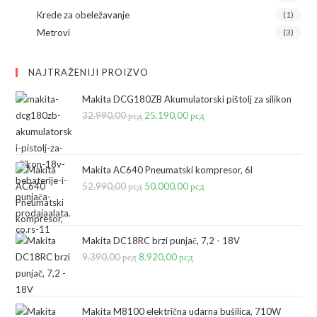
Krede za obeležavanje
(1)
Metrovi
(3)
NAJTRAŽENIJI PROIZVO
Makita DCG180ZB Akumulatorski pištolj za silikon
32.990,00
рсд
Originalna
25.190,00
рсд
Trenutna
cena
cena
je
je:
bila:
25.190,00 рсд.
Makita AC640 Pneumatski kompresor, 6l
52.990,00
рсд
32.990,00 рсд.
Originalna
50.000,00
рсд
Trenutna
cena
cena
je
je:
bila:
50.000,00 рсд.
Makita DC18RC brzi punjač, 7,2 - 18V
9.390,00
рсд
Originalna
8.920,00
52.990,00 рсд.
рсд
Trenutna
cena
cena
je
je:
bila:
8.920,00 рсд.
Makita M8100 električna udarna bušilica, 710W