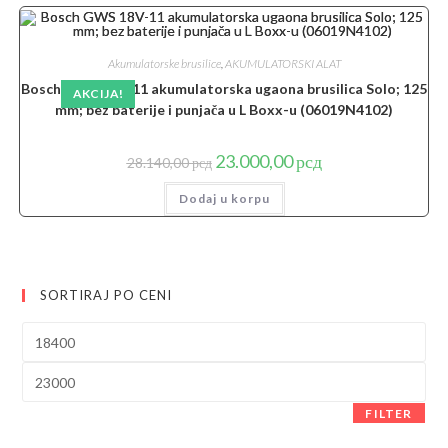
Akumulatorske brusilice
,
AKUMULATORSKI ALAT
Bosch GWS 18V-11 akumulatorska ugaona brusilica Solo; 125
AKCIJA!
mm; bez baterije i punjača u L Boxx-u (06019N4102)
Originalna
Trenutna
23.000,00
рсд
28.140,00
рсд
cena
cena
je
je:
Dodaj u korpu
bila:
23.000,00 рсд.
28.140,00 рсд.
SORTIRAJ PO CENI
Minimalna
cena
Maksimalna
cena
FILTER