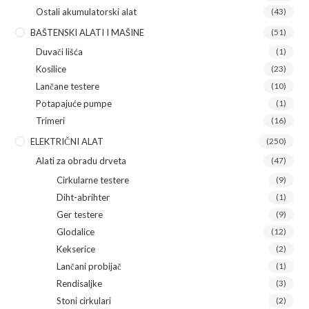
Ostali akumulatorski alat
(43)
BAŠTENSKI ALATI I MAŠINE
(51)
Duvači lišća
(1)
Kosilice
(23)
Lančane testere
(10)
Potapajuće pumpe
(1)
Trimeri
(16)
ELEKTRIČNI ALAT
(250)
Alati za obradu drveta
(47)
Cirkularne testere
(9)
Diht-abrihter
(1)
Ger testere
(9)
Glodalice
(12)
Kekserice
(2)
Lančani probijač
(1)
Rendisaljke
(3)
Stoni cirkulari
(2)