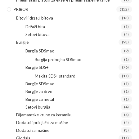
Pneumatski pištolji za eksere i pneumatske heftalice
PRIBOR
(152)
Bitovi i držači bitova
(13)
Držači bita
(1)
Setovi bitova
(4)
Burgije
(93)
Burgija SDSmax
(9)
Burgija probojna SDSmax
(1)
Burgije SDS+
(76)
Makita SDS+ standard
(11)
Burgije SDSmax
(1)
Burgije za drvo
(1)
Burgije za metal
(1)
Setovi burgija
(4)
Dijamantske krune za keramiku
(4)
Dodatci i priključci za mašine
(4)
Dodatci za mašine
(3)
Glodala
(11)