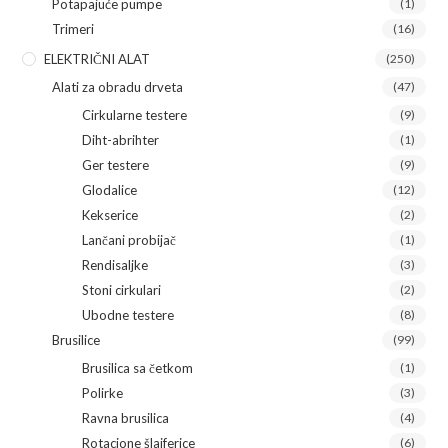
Potapajuće pumpe
(1)
Trimeri
(16)
ELEKTRIČNI ALAT
(250)
Alati za obradu drveta
(47)
Cirkularne testere
(9)
Diht-abrihter
(1)
Ger testere
(9)
Glodalice
(12)
Kekserice
(2)
Lančani probijač
(1)
Rendisaljke
(3)
Stoni cirkulari
(2)
Ubodne testere
(8)
Brusilice
(99)
Brusilica sa četkom
(1)
Polirke
(3)
Ravna brusilica
(4)
Rotacione šlajferice
(6)