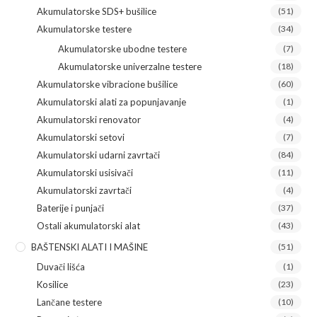
Akumulatorske SDS+ bušilice
(51)
Akumulatorske testere
(34)
Akumulatorske ubodne testere
(7)
Akumulatorske univerzalne testere
(18)
Akumulatorske vibracione bušilice
(60)
Akumulatorski alati za popunjavanje
(1)
Akumulatorski renovator
(4)
Akumulatorski setovi
(7)
Akumulatorski udarni zavrtači
(84)
Akumulatorski usisivači
(11)
Akumulatorski zavrtači
(4)
Baterije i punjači
(37)
Ostali akumulatorski alat
(43)
BAŠTENSKI ALATI I MAŠINE
(51)
Duvači lišća
(1)
Kosilice
(23)
Lančane testere
(10)