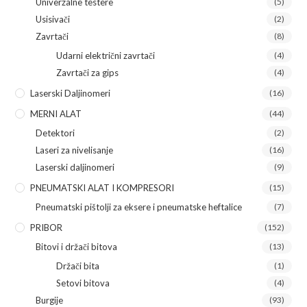
Univerzalne testere
(5)
Usisivači
(2)
Zavrtači
(8)
Udarni električni zavrtači
(4)
Zavrtači za gips
(4)
Laserski Daljinomeri
(16)
MERNI ALAT
(44)
Detektori
(2)
Laseri za nivelisanje
(16)
Laserski daljinomeri
(9)
PNEUMATSKI ALAT I KOMPRESORI
(15)
Pneumatski pištolji za eksere i pneumatske heftalice
(7)
PRIBOR
(152)
Bitovi i držači bitova
(13)
Držači bita
(1)
Setovi bitova
(4)
Burgije
(93)