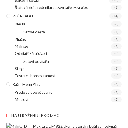
Špicevi i sekači
(14)
Šrafovi ivici u redeniku za zavrtače s+za gips
(1)
RUČNI ALAT
(14)
Klešta
(3)
Setovi klešta
(1)
Ključevi
(1)
Makaze
(1)
Odvijači - šrafcigeri
(4)
Setovi odvijača
(4)
Stege
(1)
Testere i bonsek ramovi
(2)
Ručni Merni Alat
(4)
Krede za obeležavanje
(1)
Metrovi
(3)
NAJTRAŽENIJI PROIZVO
Makita DDF482Z akumulatorska bušilica - odvijač,