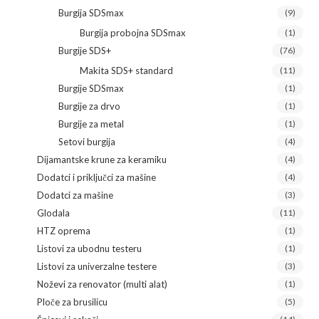
Burgija SDSmax
(9)
Burgija probojna SDSmax
(1)
Burgije SDS+
(76)
Makita SDS+ standard
(11)
Burgije SDSmax
(1)
Burgije za drvo
(1)
Burgije za metal
(1)
Setovi burgija
(4)
Dijamantske krune za keramiku
(4)
Dodatci i priključci za mašine
(4)
Dodatci za mašine
(3)
Glodala
(11)
HTZ oprema
(1)
Listovi za ubodnu testeru
(1)
Listovi za univerzalne testere
(3)
Noževi za renovator (multi alat)
(1)
Ploče za brusilicu
(5)