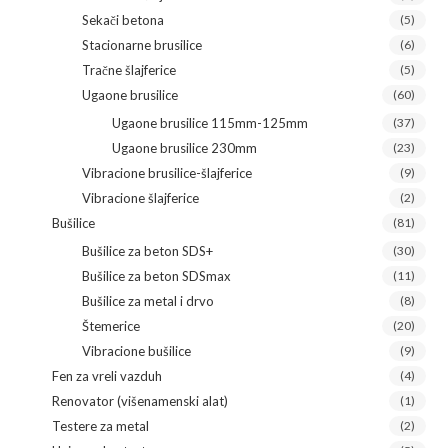
Sekači betona
(5)
Stacionarne brusilice
(6)
Tračne šlajferice
(5)
Ugaone brusilice
(60)
Ugaone brusilice 115mm-125mm
(37)
Ugaone brusilice 230mm
(23)
Vibracione brusilice-šlajferice
(9)
Vibracione šlajferice
(2)
Bušilice
(81)
Bušilice za beton SDS+
(30)
Bušilice za beton SDSmax
(11)
Bušilice za metal i drvo
(8)
Štemerice
(20)
Vibracione bušilice
(9)
Fen za vreli vazduh
(4)
Renovator (višenamenski alat)
(1)
Testere za metal
(2)