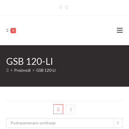
Skip
to
content
0
GSB 120-LI
>
Proizvodi
>
GSB 120-LI
Podrazumevano sortiranje