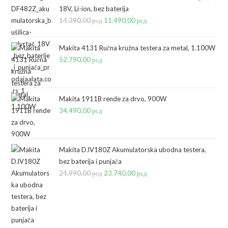
18V, Li-ion, bez baterija
14.390,00
рсд
Originalna
11.490,00
рсд
Trenutna
cena
cena
je
je:
Makita 4131 Ručna kružna testera za metal, 1.100W
bila:
11.490,00 рсд.
52.790,00
рсд
14.390,00 рсд.
Makita 1911B rende za drvo, 900W
34.490,00
рсд
Makita DJV180Z Akumulatorska ubodna testera,
bez baterija i punjača
24.990,00
рсд
Originalna
23.740,00
рсд
Trenutna
cena
cena
je
je:
bila:
23.740,00 рсд.
24.990,00 рсд.