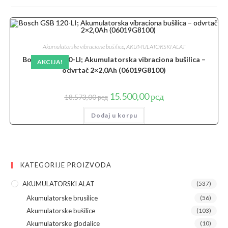
Akumulatorske vibracione bušilice
,
AKUMULATORSKI ALAT
Bosch GSB 120-LI; Akumulatorska vibraciona bušilica –
AKCIJA!
odvrtač 2×2,0Ah (06019G8100)
Originalna
Trenutna
15.500,00
рсд
18.573,00
рсд
cena
cena
je
je:
Dodaj u korpu
bila:
15.500,00 рсд.
18.573,00 рсд.
KATEGORIJE PROIZVODA
AKUMULATORSKI ALAT
(537)
Akumulatorske brusilice
(56)
Akumulatorske bušilice
(103)
Akumulatorske glodalice
(10)