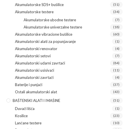
Akumulatorske SDS+ bušilice
(51)
Akumulatorske testere
(34)
Akumulatorske ubodne testere
(7)
Akumulatorske univerzalne testere
(18)
Akumulatorske vibracione bušilice
(60)
Akumulatorski alati za popunjavanje
(1)
Akumulatorski renovator
(4)
Akumulatorski setovi
(7)
Akumulatorski udarni zavrtači
(84)
Akumulatorski usisivači
(11)
Akumulatorski zavrtači
(4)
Baterije i punjači
(37)
Ostali akumulatorski alat
(43)
BAŠTENSKI ALATI I MAŠINE
(51)
Duvači lišća
(1)
Kosilice
(23)
Lančane testere
(10)