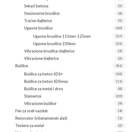
Sekači betona
(5)
Stacionarne brusilice
(6)
Tračne šlajferice
(5)
Ugaone brusilice
(60)
Ugaone brusilice 115mm-125mm
(37)
Ugaone brusilice 230mm
(23)
Vibracione brusilice-šlajferice
(9)
Vibracione šlajferice
(2)
Bušilice
(81)
Bušilice za beton SDS+
(30)
Bušilice za beton SDSmax
(11)
Bušilice za metal i drvo
(8)
Štemerice
(20)
Vibracione bušilice
(9)
Fen za vreli vazduh
(4)
Renovator (višenamenski alat)
(1)
Testere za metal
(2)