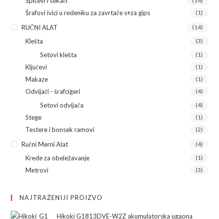
Špicevi i sekači
(14)
Šrafovi ivici u redeniku za zavrtače s+za gips
(1)
RUČNI ALAT
(14)
Klešta
(3)
Setovi klešta
(1)
Ključevi
(1)
Makaze
(1)
Odvijači - šrafcigeri
(4)
Setovi odvijača
(4)
Stege
(1)
Testere i bonsek ramovi
(2)
Ručni Merni Alat
(4)
Krede za obeležavanje
(1)
Metrovi
(3)
NAJTRAŽENIJI PROIZVO
Hikoki G1813DVE-W2Z akumulatorska ugaona