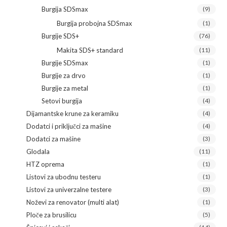
Burgija SDSmax
(9)
Burgija probojna SDSmax
(1)
Burgije SDS+
(76)
Makita SDS+ standard
(11)
Burgije SDSmax
(1)
Burgije za drvo
(1)
Burgije za metal
(1)
Setovi burgija
(4)
Dijamantske krune za keramiku
(4)
Dodatci i priključci za mašine
(4)
Dodatci za mašine
(3)
Glodala
(11)
HTZ oprema
(1)
Listovi za ubodnu testeru
(1)
Listovi za univerzalne testere
(3)
Noževi za renovator (multi alat)
(1)
Ploče za brusilicu
(5)