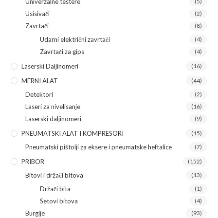
Univerzalne testere
(5)
Usisivači
(2)
Zavrtači
(8)
Udarni električni zavrtači
(4)
Zavrtači za gips
(4)
Laserski Daljinomeri
(16)
MERNI ALAT
(44)
Detektori
(2)
Laseri za nivelisanje
(16)
Laserski daljinomeri
(9)
PNEUMATSKI ALAT I KOMPRESORI
(15)
Pneumatski pištolji za eksere i pneumatske heftalice
(7)
PRIBOR
(152)
Bitovi i držači bitova
(13)
Držači bita
(1)
Setovi bitova
(4)
Burgije
(93)