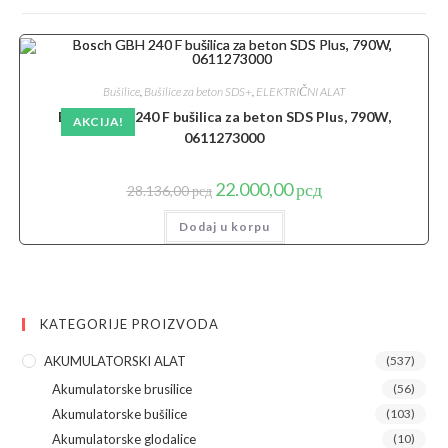
Bušilice
,
Bušilice za beton SDS+
,
ELEKTRIČNI ALAT
Bosch GBH 240 F bušilica za beton SDS Plus, 790W,
AKCIJA!
0611273000
Originalna
Trenutna
22.000,00
рсд
28.136,00
рсд
cena
cena
je
je:
Dodaj u korpu
bila:
22.000,00 рсд.
28.136,00 рсд.
KATEGORIJE PROIZVODA
AKUMULATORSKI ALAT
(537)
Akumulatorske brusilice
(56)
Akumulatorske bušilice
(103)
Akumulatorske glodalice
(10)