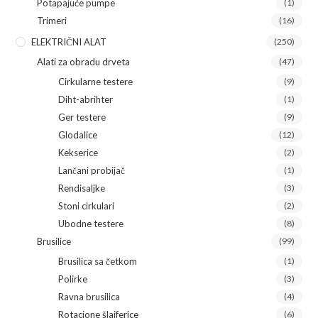
Potapajuće pumpe
(1)
Trimeri
(16)
ELEKTRIČNI ALAT
(250)
Alati za obradu drveta
(47)
Cirkularne testere
(9)
Diht-abrihter
(1)
Ger testere
(9)
Glodalice
(12)
Kekserice
(2)
Lančani probijač
(1)
Rendisaljke
(3)
Stoni cirkulari
(2)
Ubodne testere
(8)
Brusilice
(99)
Brusilica sa četkom
(1)
Polirke
(3)
Ravna brusilica
(4)
Rotacione šlajferice
(6)