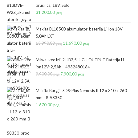
brusilica; 18V; Solo
31.200,00
рсд
Makita BL1850B akumulator-baterija Li-Ion 18V
5,0Ah LXT
13.990,00
рсд
Originalna
11.690,00
рсд
Trenutna
cena
cena
je
je:
Milwaukee M12 HB2,5 HIGH OUTPUT Baterija Li-
bila:
11.690,00 рсд.
ion12V; 2,5Ah – 4932480164
9.900,00
рсд
Originalna
7.900,00
13.990,00 рсд.
рсд
Trenutna
cena
cena
je
je:
Makita Burgija SDS-Plus Nemesis II 12 x 310 x 260
bila:
7.900,00 рсд.
mm - B-58350
1.670,00
рсд
9.900,00 рсд.