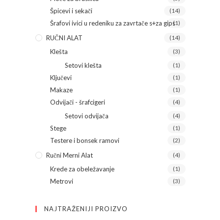
Špicevi i sekači
(14)
Šrafovi ivici u redeniku za zavrtače s+za gips
(1)
RUČNI ALAT
(14)
Klešta
(3)
Setovi klešta
(1)
Ključevi
(1)
Makaze
(1)
Odvijači - šrafcigeri
(4)
Setovi odvijača
(4)
Stege
(1)
Testere i bonsek ramovi
(2)
Ručni Merni Alat
(4)
Krede za obeležavanje
(1)
Metrovi
(3)
NAJTRAŽENIJI PROIZVO