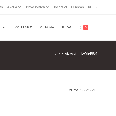
na
Akcije
Prodavnica
Kontakt
O nama
BLOG
TOGGLE
A
KONTAKT
O NAMA
BLOG
0
WEBSITE
>
Proizvodi
>
DWE4884
SEARCH
VIEW:
12
24
ALL