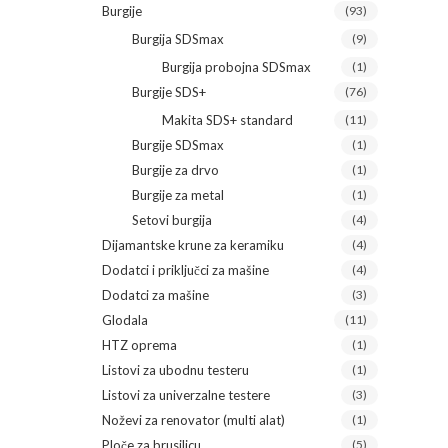
Burgije
(93)
Burgija SDSmax
(9)
Burgija probojna SDSmax
(1)
Burgije SDS+
(76)
Makita SDS+ standard
(11)
Burgije SDSmax
(1)
Burgije za drvo
(1)
Burgije za metal
(1)
Setovi burgija
(4)
Dijamantske krune za keramiku
(4)
Dodatci i priključci za mašine
(4)
Dodatci za mašine
(3)
Glodala
(11)
HTZ oprema
(1)
Listovi za ubodnu testeru
(1)
Listovi za univerzalne testere
(3)
Noževi za renovator (multi alat)
(1)
Ploče za brusilicu
(5)