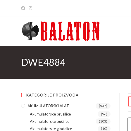
Skip
to
content
DWE4884
KATEGORIJE PROIZVODA
AKUMULATORSKI ALAT
(537)
Akumulatorske brusilice
(56)
Akumulatorske bušilice
(103)
Akumulatorske glodalice
(10)