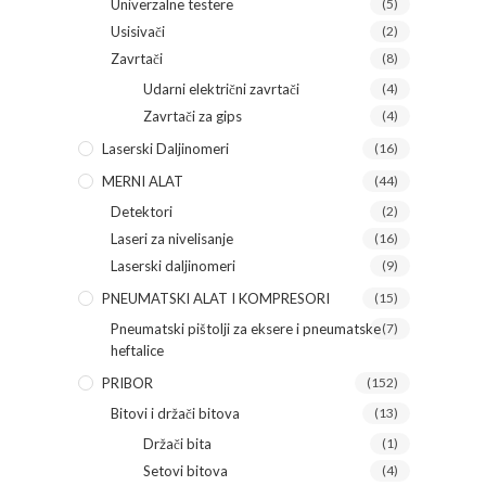
Univerzalne testere
(5)
Usisivači
(2)
Zavrtači
(8)
Udarni električni zavrtači
(4)
Zavrtači za gips
(4)
Laserski Daljinomeri
(16)
MERNI ALAT
(44)
Detektori
(2)
Laseri za nivelisanje
(16)
Laserski daljinomeri
(9)
PNEUMATSKI ALAT I KOMPRESORI
(15)
Pneumatski pištolji za eksere i pneumatske
(7)
heftalice
PRIBOR
(152)
Bitovi i držači bitova
(13)
Držači bita
(1)
Setovi bitova
(4)