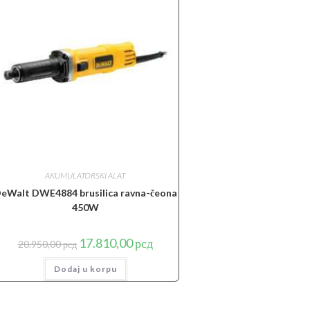
AKUMULATORSKI ALAT
eWalt DWE4884 brusilica ravna-čeona
450W
Originalna
Trenutna
17.810,00
рсд
20.950,00
рсд
cena
cena
je
je:
Dodaj u korpu
bila:
17.810,00 рсд.
20.950,00 рсд.