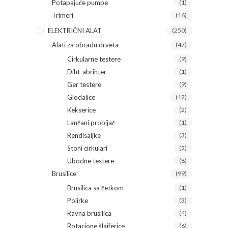
Potapajuće pumpe
(1)
Trimeri
(16)
ELEKTRIČNI ALAT
(250)
Alati za obradu drveta
(47)
Cirkularne testere
(9)
Diht-abrihter
(1)
Ger testere
(9)
Glodalice
(12)
Kekserice
(2)
Lančani probijač
(1)
Rendisaljke
(3)
Stoni cirkulari
(2)
Ubodne testere
(8)
Brusilice
(99)
Brusilica sa četkom
(1)
Polirke
(3)
Ravna brusilica
(4)
Rotacione šlajferice
(6)