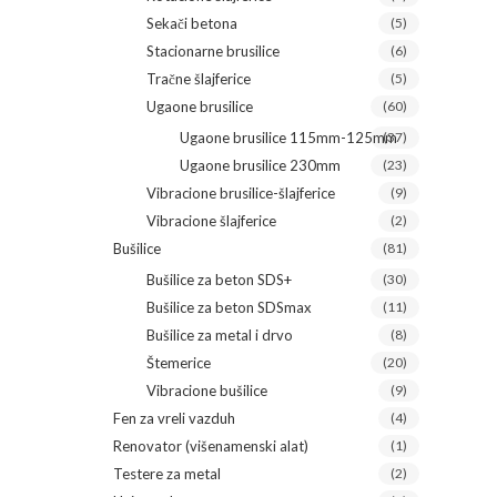
Sekači betona
(5)
Stacionarne brusilice
(6)
Tračne šlajferice
(5)
Ugaone brusilice
(60)
Ugaone brusilice 115mm-125mm
(37)
Ugaone brusilice 230mm
(23)
Vibracione brusilice-šlajferice
(9)
Vibracione šlajferice
(2)
Bušilice
(81)
Bušilice za beton SDS+
(30)
Bušilice za beton SDSmax
(11)
Bušilice za metal i drvo
(8)
Štemerice
(20)
Vibracione bušilice
(9)
Fen za vreli vazduh
(4)
Renovator (višenamenski alat)
(1)
Testere za metal
(2)