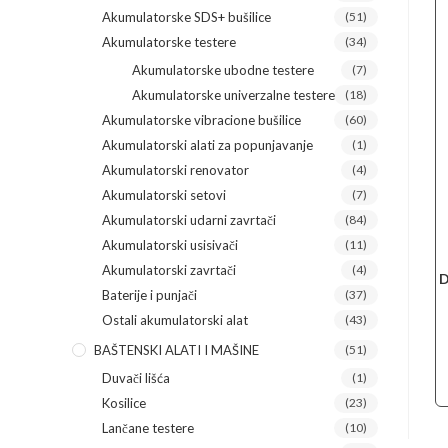
Akumulatorske SDS+ bušilice
(51)
Akumulatorske testere
(34)
Akumulatorske ubodne testere
(7)
Akumulatorske univerzalne testere
(18)
Akumulatorske vibracione bušilice
(60)
Akumulatorski alati za popunjavanje
(1)
Akumulatorski renovator
(4)
Akumulatorski setovi
(7)
Akumulatorski udarni zavrtači
(84)
Akumulatorski usisivači
(11)
Akumulatorski zavrtači
(4)
D
Baterije i punjači
(37)
Ostali akumulatorski alat
(43)
BAŠTENSKI ALATI I MAŠINE
(51)
Duvači lišća
(1)
Kosilice
(23)
Lančane testere
(10)