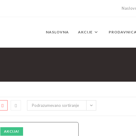
Naslov
NASLOVNA
AKCIJE
PRODAVNIC
Podrazumevano sortiranje
AKCIJA!