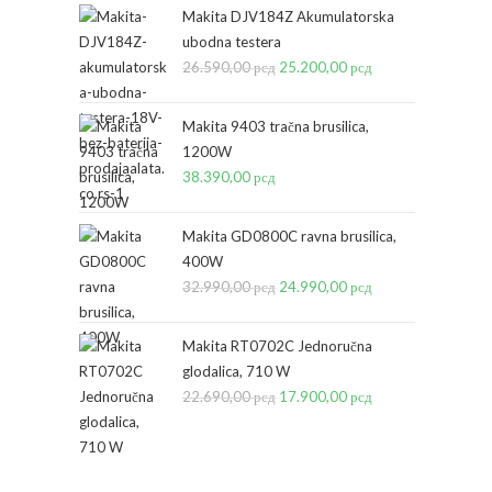
Makita DJV184Z Akumulatorska
ubodna testera
26.590,00
рсд
Originalna
25.200,00
рсд
Trenutna
cena
cena
je
je:
Makita 9403 tračna brusilica,
bila:
25.200,00 рсд.
1200W
38.390,00
рсд
26.590,00 рсд.
Makita GD0800C ravna brusilica,
400W
32.990,00
рсд
Originalna
24.990,00
рсд
Trenutna
cena
cena
je
je:
Makita RT0702C Jednoručna
bila:
24.990,00 рсд.
glodalica, 710 W
22.690,00
рсд
32.990,00 рсд.
Originalna
17.900,00
рсд
Trenutna
cena
cena
je
je:
bila:
17.900,00 рсд.