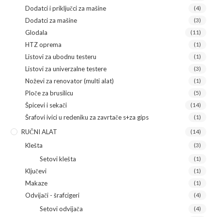
Dodatci i priključci za mašine
(4)
Dodatci za mašine
(3)
Glodala
(11)
HTZ oprema
(1)
Listovi za ubodnu testeru
(1)
Listovi za univerzalne testere
(3)
Noževi za renovator (multi alat)
(1)
Ploče za brusilicu
(5)
Špicevi i sekači
(14)
Šrafovi ivici u redeniku za zavrtače s+za gips
(1)
RUČNI ALAT
(14)
Klešta
(3)
Setovi klešta
(1)
Ključevi
(1)
Makaze
(1)
Odvijači - šrafcigeri
(4)
Setovi odvijača
(4)