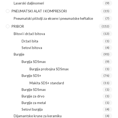
Laserski daljinomeri
(9)
PNEUMATSKI ALAT I KOMPRESORI
(15)
Pneumatski pištolji za eksere i pneumatske heftalice
(7)
PRIBOR
(152)
Bitovi i držači bitova
(13)
Držači bita
(1)
Setovi bitova
(4)
Burgije
(93)
Burgija SDSmax
(9)
Burgija probojna SDSmax
(1)
Burgije SDS+
(76)
Makita SDS+ standard
(11)
Burgije SDSmax
(1)
Burgije za drvo
(1)
Burgije za metal
(1)
Setovi burgija
(4)
Dijamantske krune za keramiku
(4)