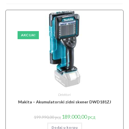
AKCIJA!
Detektori
Makita – Akumulatorski zidni skener DWD181ZJ
Originalna
Trenutna
189.000,00
рсд
199.990,00
рсд
cena
cena
je
je:
Dodaj u korpu
bila:
189.000,00 рсд.