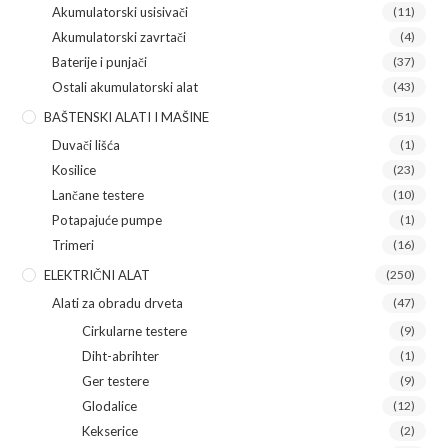
Akumulatorski usisivači
(11)
Akumulatorski zavrtači
(4)
Baterije i punjači
(37)
Ostali akumulatorski alat
(43)
BAŠTENSKI ALATI I MAŠINE
(51)
Duvači lišća
(1)
Kosilice
(23)
Lančane testere
(10)
Potapajuće pumpe
(1)
Trimeri
(16)
ELEKTRIČNI ALAT
(250)
Alati za obradu drveta
(47)
Cirkularne testere
(9)
Diht-abrihter
(1)
Ger testere
(9)
Glodalice
(12)
Kekserice
(2)