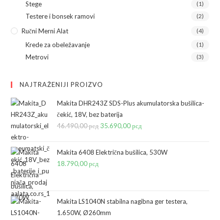
Stege
(1)
Testere i bonsek ramovi
(2)
Ručni Merni Alat
(4)
Krede za obeležavanje
(1)
Metrovi
(3)
NAJTRAŽENIJI PROIZVO
Makita DHR243Z SDS-Plus akumulatorska bušilica-
čekić, 18V, bez baterija
46.490,00
рсд
Originalna
35.690,00
рсд
Trenutna
cena
cena
je
je:
Makita 6408 Električna bušilica, 530W
bila:
35.690,00 рсд.
18.790,00
рсд
46.490,00 рсд.
Makita LS1040N stabilna nagibna ger testera,
1.650W, Ø260mm