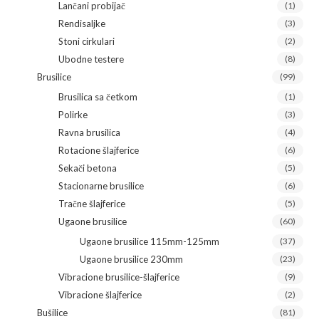
Lančani probijač
(1)
Rendisaljke
(3)
Stoni cirkulari
(2)
Ubodne testere
(8)
Brusilice
(99)
Brusilica sa četkom
(1)
Polirke
(3)
Ravna brusilica
(4)
Rotacione šlajferice
(6)
Sekači betona
(5)
Stacionarne brusilice
(6)
Tračne šlajferice
(5)
Ugaone brusilice
(60)
Ugaone brusilice 115mm-125mm
(37)
Ugaone brusilice 230mm
(23)
Vibracione brusilice-šlajferice
(9)
Vibracione šlajferice
(2)
Bušilice
(81)