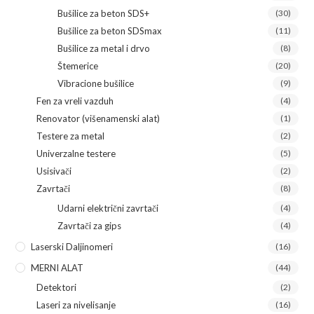
Bušilice za beton SDS+
(30)
Bušilice za beton SDSmax
(11)
Bušilice za metal i drvo
(8)
Štemerice
(20)
Vibracione bušilice
(9)
Fen za vreli vazduh
(4)
Renovator (višenamenski alat)
(1)
Testere za metal
(2)
Univerzalne testere
(5)
Usisivači
(2)
Zavrtači
(8)
Udarni električni zavrtači
(4)
Zavrtači za gips
(4)
Laserski Daljinomeri
(16)
MERNI ALAT
(44)
Detektori
(2)
Laseri za nivelisanje
(16)