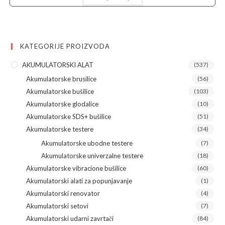
199.990,00 рсд.
KATEGORIJE PROIZVODA
AKUMULATORSKI ALAT
(537)
Akumulatorske brusilice
(56)
Akumulatorske bušilice
(103)
Akumulatorske glodalice
(10)
Akumulatorske SDS+ bušilice
(51)
Akumulatorske testere
(34)
Akumulatorske ubodne testere
(7)
Akumulatorske univerzalne testere
(18)
Akumulatorske vibracione bušilice
(60)
Akumulatorski alati za popunjavanje
(1)
Akumulatorski renovator
(4)
Akumulatorski setovi
(7)
Akumulatorski udarni zavrtači
(84)