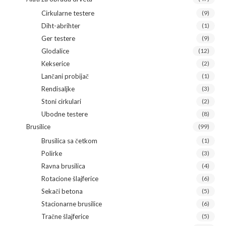
Cirkularne testere
(9)
Diht-abrihter
(1)
Ger testere
(9)
Glodalice
(12)
Kekserice
(2)
Lančani probijač
(1)
Rendisaljke
(3)
Stoni cirkulari
(2)
Ubodne testere
(8)
Brusilice
(99)
Brusilica sa četkom
(1)
Polirke
(3)
Ravna brusilica
(4)
Rotacione šlajferice
(6)
Sekači betona
(5)
Stacionarne brusilice
(6)
Tračne šlajferice
(5)