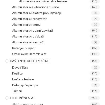
Akumulatorske univerzalne testere
(18)
Akumulatorske vibracione bušilice
(60)
Akumulatorski alati za popunjavanje
(1)
Akumulatorski renovator
(4)
Akumulatorski setovi
(7)
Akumulatorski udarni zavrtači
(84)
Akumulatorski usisivači
(11)
Akumulatorski zavrtači
(4)
Baterije i punjači
(37)
Ostali akumulatorski alat
(43)
BAŠTENSKI ALATI I MAŠINE
(51)
Duvači lišća
(1)
Kosilice
(23)
Lančane testere
(10)
Potapajuće pumpe
(1)
Trimeri
(16)
ELEKTRIČNI ALAT
(250)
Alati za obradu drveta
(47)