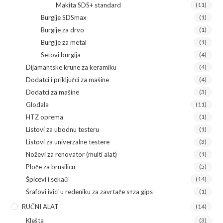
Makita SDS+ standard
(11)
Burgije SDSmax
(1)
Burgije za drvo
(1)
Burgije za metal
(1)
Setovi burgija
(4)
Dijamantske krune za keramiku
(4)
Dodatci i priključci za mašine
(4)
Dodatci za mašine
(3)
Glodala
(11)
HTZ oprema
(1)
Listovi za ubodnu testeru
(1)
Listovi za univerzalne testere
(3)
Noževi za renovator (multi alat)
(1)
Ploče za brusilicu
(5)
Špicevi i sekači
(14)
Šrafovi ivici u redeniku za zavrtače s+za gips
(1)
RUČNI ALAT
(14)
Klešta
(3)