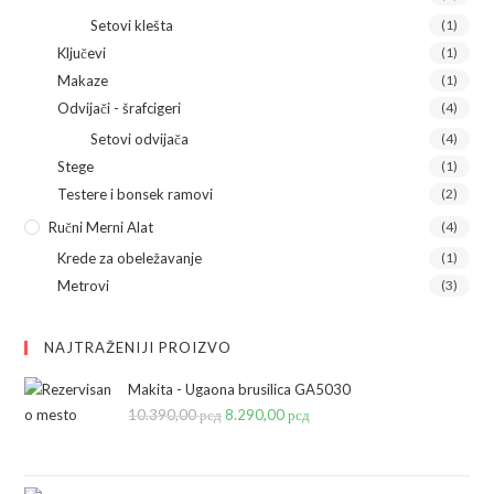
Setovi klešta
(1)
Ključevi
(1)
Makaze
(1)
Odvijači - šrafcigeri
(4)
Setovi odvijača
(4)
Stege
(1)
Testere i bonsek ramovi
(2)
Ručni Merni Alat
(4)
Krede za obeležavanje
(1)
Metrovi
(3)
NAJTRAŽENIJI PROIZVO
Makita - Ugaona brusilica GA5030
10.390,00
рсд
Originalna
8.290,00
рсд
Trenutna
cena
cena
je
je: