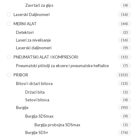
Zavrtači za gips
(4)
Laserski Daljinomeri
(16)
MERNI ALAT
(44)
Detektori
(2)
Laseri za nivelisanje
(16)
Laserski daljinomeri
(9)
PNEUMATSKI ALAT I KOMPRESORI
(15)
Pneumatski pištolji za eksere i pneumatske heftalice
(7)
PRIBOR
(152)
Bitovi i držači bitova
(13)
Držači bita
(1)
Setovi bitova
(4)
Burgije
(93)
Burgija SDSmax
(9)
Burgija probojna SDSmax
(1)
Burgije SDS+
(76)