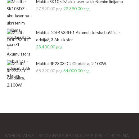
bila:
8.290,00 рсд.
Makita SK105DZ aku laser sa ukrštenim linijama
27.990,00
рсд
10.390,00 рсд.
Originalna
22.390,00
рсд
Trenutna
cena
cena
je
je:
bila:
22.390,00 рсд.
Makita DDF453RFE1 Akumulatorska bušilica -
odvijač, 3 Ah + kofer
27.990,00 рсд.
23.400,00
рсд
Makita RP2303FCJ Glodalica, 2.100W.
68.390,00
рсд
Originalna
64.000,00
рсд
Trenutna
cena
cena
je
je:
bila:
64.000,00 рсд.
68.390,00 рсд.
SAMOSTALNA TRGOVINSKA RADNJA ZA PROMET ROBE NA