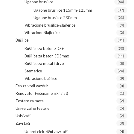
Ugaone brusilice
(60)
Ugaone brusilice 115mm-125mm
(37)
Ugaone brusilice 230mm
(23)
Vibracione brusilice-šlajferice
(9)
Vibracione šlajferice
(2)
Bušilice
(81)
Bušilice za beton SDS+
(30)
Bušilice za beton SDSmax
(11)
Bušilice za metal i drvo
(8)
Štemerice
(20)
Vibracione bušilice
(9)
Fen za vreli vazduh
(4)
Renovator (višenamenski alat)
(1)
Testere za metal
(2)
Univerzalne testere
(5)
Usisivači
(2)
Zavrtači
(8)
Udarni električni zavrtači
(4)