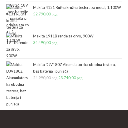
je
je:
Makita 4131 Ručna kružna testera za metal, 1.100W
bila:
11.490,00 рсд.
52.790,00
рсд
14.390,00 рсд.
Makita 1911B rende za drvo, 900W
34.490,00
рсд
Makita DJV180Z Akumulatorska ubodna testera,
bez baterija i punjača
24.990,00
рсд
Originalna
23.740,00
рсд
Trenutna
cena
cena
je
je:
bila:
23.740,00 рсд.
24.990,00 рсд.