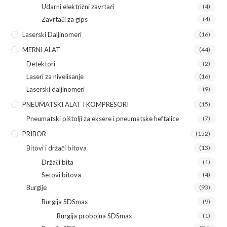
Udarni električni zavrtači
(4)
Zavrtači za gips
(4)
Laserski Daljinomeri
(16)
MERNI ALAT
(44)
Detektori
(2)
Laseri za nivelisanje
(16)
Laserski daljinomeri
(9)
PNEUMATSKI ALAT I KOMPRESORI
(15)
Pneumatski pištolji za eksere i pneumatske heftalice
(7)
PRIBOR
(152)
Bitovi i držači bitova
(13)
Držači bita
(1)
Setovi bitova
(4)
Burgije
(93)
Burgija SDSmax
(9)
Burgija probojna SDSmax
(1)