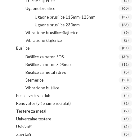
Tračne šlajferice
(5)
Ugaone brusilice
(60)
Ugaone brusilice 115mm-125mm
(37)
Ugaone brusilice 230mm
(23)
Vibracione brusilice-šlajferice
(9)
Vibracione šlajferice
(2)
Bušilice
(81)
Bušilice za beton SDS+
(30)
Bušilice za beton SDSmax
(11)
Bušilice za metal i drvo
(8)
Štemerice
(20)
Vibracione bušilice
(9)
Fen za vreli vazduh
(4)
Renovator (višenamenski alat)
(1)
Testere za metal
(2)
Univerzalne testere
(5)
Usisivači
(2)
Zavrtači
(8)