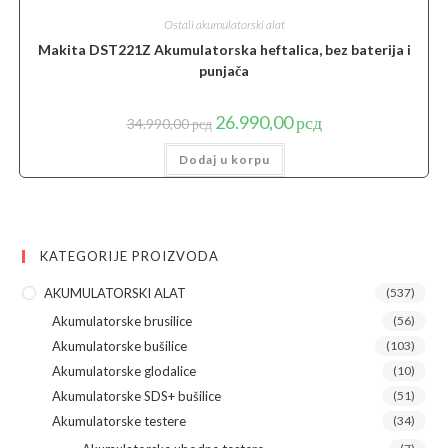
Ostali akumulatorski alat
Makita DST221Z Akumulatorska heftalica, bez baterija i
punjača
Originalna
Trenutna
26.990,00
рсд
34.990,00
рсд
cena
cena
je
je:
Dodaj u korpu
bila:
26.990,00 рсд.
34.990,00 рсд.
KATEGORIJE PROIZVODA
AKUMULATORSKI ALAT
(537)
Akumulatorske brusilice
(56)
Akumulatorske bušilice
(103)
Akumulatorske glodalice
(10)
Akumulatorske SDS+ bušilice
(51)
Akumulatorske testere
(34)