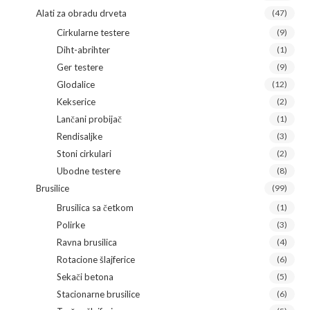
Alati za obradu drveta
(47)
Cirkularne testere
(9)
Diht-abrihter
(1)
Ger testere
(9)
Glodalice
(12)
Kekserice
(2)
Lančani probijač
(1)
Rendisaljke
(3)
Stoni cirkulari
(2)
Ubodne testere
(8)
Brusilice
(99)
Brusilica sa četkom
(1)
Polirke
(3)
Ravna brusilica
(4)
Rotacione šlajferice
(6)
Sekači betona
(5)
Stacionarne brusilice
(6)