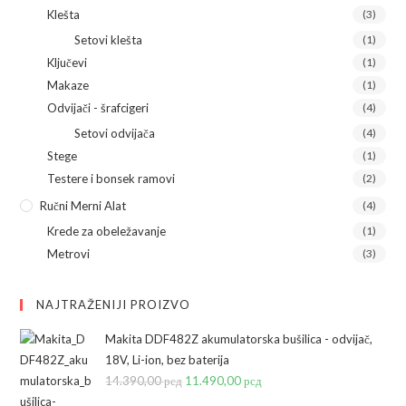
Klešta
(3)
Setovi klešta
(1)
Ključevi
(1)
Makaze
(1)
Odvijači - šrafcigeri
(4)
Setovi odvijača
(4)
Stege
(1)
Testere i bonsek ramovi
(2)
Ručni Merni Alat
(4)
Krede za obeležavanje
(1)
Metrovi
(3)
NAJTRAŽENIJI PROIZVO
Makita DDF482Z akumulatorska bušilica - odvijač,
18V, Li-ion, bez baterija
14.390,00
рсд
Originalna
11.490,00
рсд
Trenutna
cena
cena