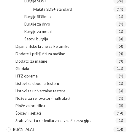
Burgije SDS+
(76)
Makita SDS+ standard
(11)
Burgije SDSmax
(1)
Burgije za drvo
(1)
Burgije za metal
(1)
Setovi burgija
(4)
Dijamantske krune za keramiku
(4)
Dodatci i priključci za mašine
(4)
Dodatci za mašine
(3)
Glodala
(11)
HTZ oprema
(1)
Listovi za ubodnu testeru
(1)
Listovi za univerzalne testere
(3)
Noževi za renovator (multi alat)
(1)
Ploče za brusilicu
(5)
Špicevi i sekači
(14)
Šrafovi ivici u redeniku za zavrtače s+za gips
(1)
RUČNI ALAT
(14)