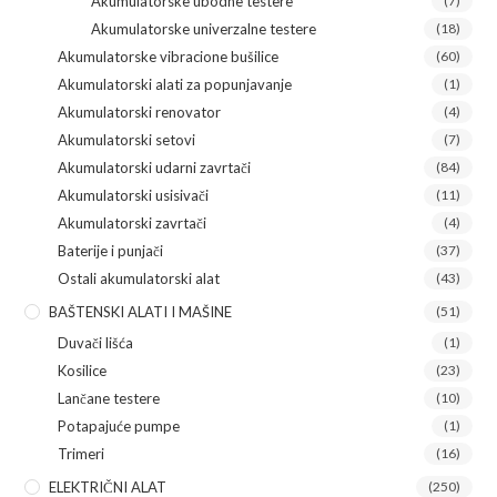
Akumulatorske ubodne testere
(7)
Akumulatorske univerzalne testere
(18)
Akumulatorske vibracione bušilice
(60)
Akumulatorski alati za popunjavanje
(1)
Akumulatorski renovator
(4)
Akumulatorski setovi
(7)
Akumulatorski udarni zavrtači
(84)
Akumulatorski usisivači
(11)
Akumulatorski zavrtači
(4)
Baterije i punjači
(37)
Ostali akumulatorski alat
(43)
BAŠTENSKI ALATI I MAŠINE
(51)
Duvači lišća
(1)
Kosilice
(23)
Lančane testere
(10)
Potapajuće pumpe
(1)
Trimeri
(16)
ELEKTRIČNI ALAT
(250)