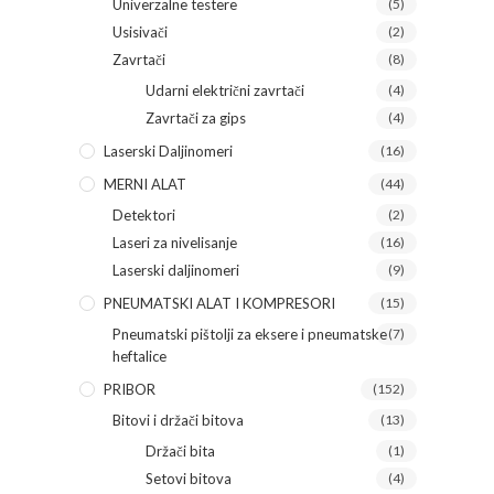
Univerzalne testere
(5)
Usisivači
(2)
Zavrtači
(8)
Udarni električni zavrtači
(4)
Zavrtači za gips
(4)
Laserski Daljinomeri
(16)
MERNI ALAT
(44)
Detektori
(2)
Laseri za nivelisanje
(16)
Laserski daljinomeri
(9)
PNEUMATSKI ALAT I KOMPRESORI
(15)
Pneumatski pištolji za eksere i pneumatske
(7)
heftalice
PRIBOR
(152)
Bitovi i držači bitova
(13)
Držači bita
(1)
Setovi bitova
(4)