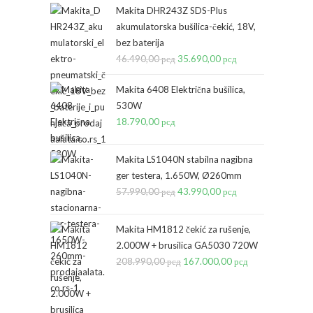
Makita DHR243Z SDS-Plus
akumulatorska bušilica-čekić, 18V,
bez baterija
46.490,00
рсд
Originalna
35.690,00
рсд
Trenutna
cena
cena
Makita 6408 Električna bušilica,
je
je:
530W
bila:
35.690,00 рсд.
18.790,00
рсд
46.490,00 рсд.
Makita LS1040N stabilna nagibna
ger testera, 1.650W, Ø260mm
57.990,00
рсд
Originalna
43.990,00
рсд
Trenutna
cena
cena
je
je:
Makita HM1812 čekić za rušenje,
bila:
43.990,00 рсд.
2.000W + brusilica GA5030 720W
208.990,00
рсд
57.990,00 рсд.
Originalna
167.000,00
рсд
Trenutna
cena
cena
je
je: