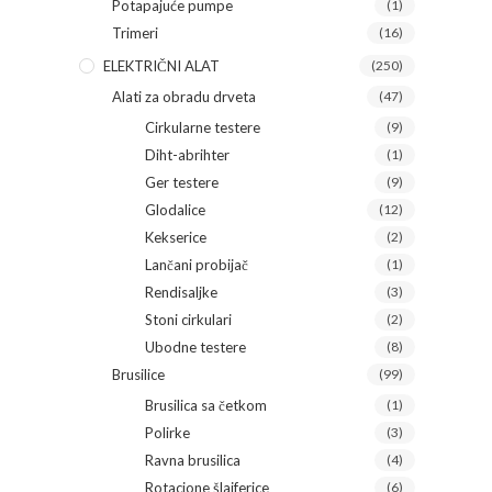
Potapajuće pumpe
(1)
Trimeri
(16)
ELEKTRIČNI ALAT
(250)
Alati za obradu drveta
(47)
Cirkularne testere
(9)
Diht-abrihter
(1)
Ger testere
(9)
Glodalice
(12)
Kekserice
(2)
Lančani probijač
(1)
Rendisaljke
(3)
Stoni cirkulari
(2)
Ubodne testere
(8)
Brusilice
(99)
Brusilica sa četkom
(1)
Polirke
(3)
Ravna brusilica
(4)
Rotacione šlajferice
(6)