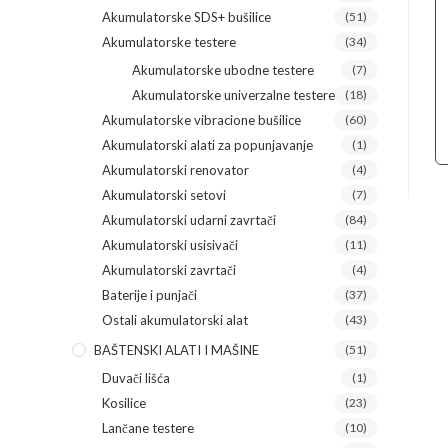
Akumulatorske SDS+ bušilice
(51)
Akumulatorske testere
(34)
Akumulatorske ubodne testere
(7)
Akumulatorske univerzalne testere
(18)
Akumulatorske vibracione bušilice
(60)
Akumulatorski alati za popunjavanje
(1)
Akumulatorski renovator
(4)
Akumulatorski setovi
(7)
Akumulatorski udarni zavrtači
(84)
Akumulatorski usisivači
(11)
Akumulatorski zavrtači
(4)
Baterije i punjači
(37)
Ostali akumulatorski alat
(43)
BAŠTENSKI ALATI I MAŠINE
(51)
Duvači lišća
(1)
Kosilice
(23)
Lančane testere
(10)