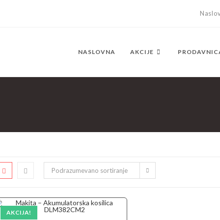
Naslo
NASLOVNA
AKCIJE
PRODAVNIC
Podrazumevano sortiranje
AKCIJA!