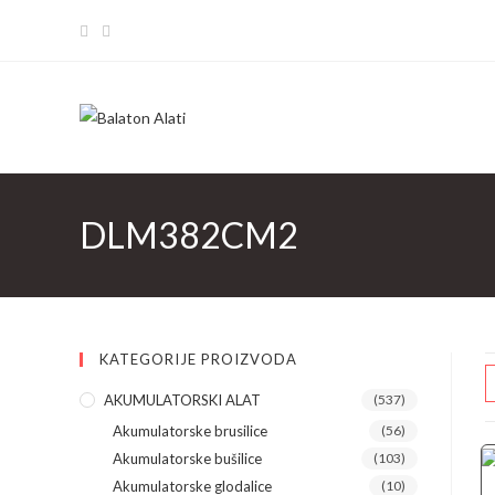
Skip
to
content
DLM382CM2
KATEGORIJE PROIZVODA
AKUMULATORSKI ALAT
(537)
Akumulatorske brusilice
(56)
Akumulatorske bušilice
(103)
Akumulatorske glodalice
(10)