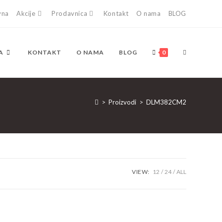
vna
Akcije
Prodavnica
Kontakt
O nama
BLOG
TOGGLE
A
KONTAKT
O NAMA
BLOG
0
WEBSITE
>
Proizvodi
>
DLM382CM2
SEARCH
VIEW:
12
24
ALL