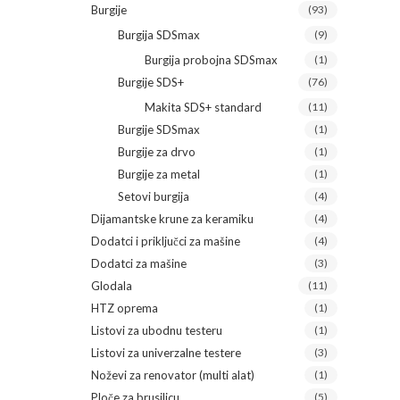
Burgije
(93)
Burgija SDSmax
(9)
Burgija probojna SDSmax
(1)
Burgije SDS+
(76)
Makita SDS+ standard
(11)
Burgije SDSmax
(1)
Burgije za drvo
(1)
Burgije za metal
(1)
Setovi burgija
(4)
Dijamantske krune za keramiku
(4)
Dodatci i priključci za mašine
(4)
Dodatci za mašine
(3)
Glodala
(11)
HTZ oprema
(1)
Listovi za ubodnu testeru
(1)
Listovi za univerzalne testere
(3)
Noževi za renovator (multi alat)
(1)
Ploče za brusilicu
(5)