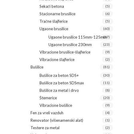
Sekači betona
(5)
Stacionarne brusilice
(6)
Tračne šlajferice
(5)
Ugaone brusilice
(60)
Ugaone brusilice 115mm-125mm
(37)
Ugaone brusilice 230mm
(23)
Vibracione brusilice-šlajferice
(9)
Vibracione šlajferice
(2)
Bušilice
(81)
Bušilice za beton SDS+
(30)
Bušilice za beton SDSmax
(11)
Bušilice za metal i drvo
(8)
Štemerice
(20)
Vibracione bušilice
(9)
Fen za vreli vazduh
(4)
Renovator (višenamenski alat)
(1)
Testere za metal
(2)