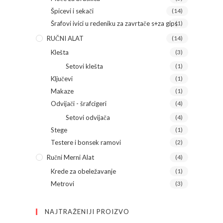
Špicevi i sekači
(14)
Šrafovi ivici u redeniku za zavrtače s+za gips
(1)
RUČNI ALAT
(14)
Klešta
(3)
Setovi klešta
(1)
Ključevi
(1)
Makaze
(1)
Odvijači - šrafcigeri
(4)
Setovi odvijača
(4)
Stege
(1)
Testere i bonsek ramovi
(2)
Ručni Merni Alat
(4)
Krede za obeležavanje
(1)
Metrovi
(3)
NAJTRAŽENIJI PROIZVO