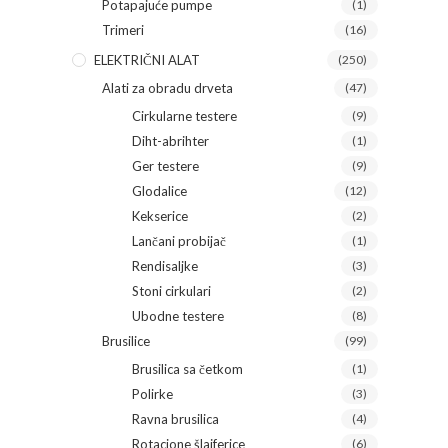
Potapajuće pumpe
(1)
Trimeri
(16)
ELEKTRIČNI ALAT
(250)
Alati za obradu drveta
(47)
Cirkularne testere
(9)
Diht-abrihter
(1)
Ger testere
(9)
Glodalice
(12)
Kekserice
(2)
Lančani probijač
(1)
Rendisaljke
(3)
Stoni cirkulari
(2)
Ubodne testere
(8)
Brusilice
(99)
Brusilica sa četkom
(1)
Polirke
(3)
Ravna brusilica
(4)
Rotacione šlajferice
(6)