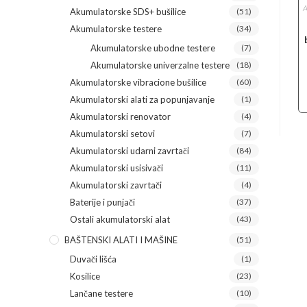
A
Akumulatorske SDS+ bušilice
(51)
Akumulatorske testere
(34)
Akumulatorske ubodne testere
(7)
Akumulatorske univerzalne testere
(18)
Akumulatorske vibracione bušilice
(60)
Akumulatorski alati za popunjavanje
(1)
Akumulatorski renovator
(4)
Akumulatorski setovi
(7)
Akumulatorski udarni zavrtači
(84)
Akumulatorski usisivači
(11)
Akumulatorski zavrtači
(4)
Baterije i punjači
(37)
Ostali akumulatorski alat
(43)
BAŠTENSKI ALATI I MAŠINE
(51)
Duvači lišća
(1)
Kosilice
(23)
Lančane testere
(10)