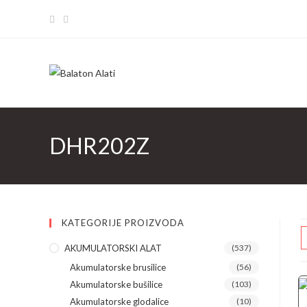
Skip
to
content
DHR202Z
KATEGORIJE PROIZVODA
AKUMULATORSKI ALAT
(537)
Akumulatorske brusilice
(56)
Akumulatorske bušilice
(103)
Akumulatorske glodalice
(10)