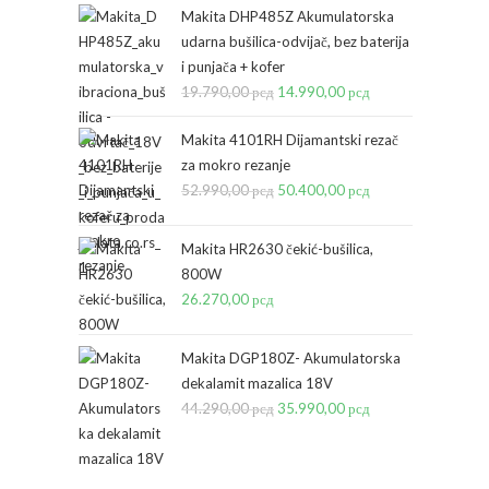
Makita DHP485Z Akumulatorska
udarna bušilica-odvijač, bez baterija
i punjača + kofer
19.790,00
рсд
Originalna
14.990,00
рсд
Trenutna
cena
cena
Makita 4101RH Dijamantski rezač
je
je:
za mokro rezanje
bila:
14.990,00 рсд.
52.990,00
рсд
Originalna
50.400,00
рсд
Trenutna
19.790,00 рсд.
cena
cena
je
je:
Makita HR2630 čekić-bušilica,
bila:
50.400,00 рсд.
800W
26.270,00
рсд
52.990,00 рсд.
Makita DGP180Z- Akumulatorska
dekalamit mazalica 18V
44.290,00
рсд
Originalna
35.990,00
рсд
Trenutna
cena
cena
je
je: