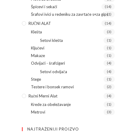
Špicevi i sekači
(14)
Šrafovi ivici u redeniku za zavrtače s+za gips
(1)
RUČNI ALAT
(14)
Klešta
(3)
Setovi klešta
(1)
Ključevi
(1)
Makaze
(1)
Odvijači - šrafcigeri
(4)
Setovi odvijača
(4)
Stege
(1)
Testere i bonsek ramovi
(2)
Ručni Merni Alat
(4)
Krede za obeležavanje
(1)
Metrovi
(3)
NAJTRAŽENIJI PROIZVO