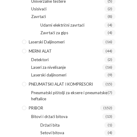
Univerzalne testere
(5)
Usisivači
(2)
Zavrtači
(8)
Udarni električni zavrtači
(4)
Zavrtači za gips
(4)
Laserski Daljinomeri
(16)
MERNI ALAT
(44)
Detektori
(2)
Laseri za nivelisanje
(16)
Laserski daljinomeri
(9)
PNEUMATSKI ALAT I KOMPRESORI
(15)
Pneumatski pištolji za eksere i pneumatske
(7)
heftalice
PRIBOR
(152)
Bitovi i držači bitova
(13)
Držači bita
(1)
Setovi bitova
(4)