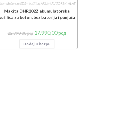
kumulatorske SDS+ bušilice
,
AKUMULATORSKI ALAT
Makita DHR202Z akumulatorska
bušilica za beton, bez baterija i punjača
Originalna
Trenutna
17.990,00
рсд
22.990,00
рсд
cena
cena
je
je:
Dodaj u korpu
bila:
17.990,00 рсд.
22.990,00 рсд.