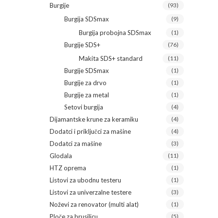
Burgije
(93)
Burgija SDSmax
(9)
Burgija probojna SDSmax
(1)
Burgije SDS+
(76)
Makita SDS+ standard
(11)
Burgije SDSmax
(1)
Burgije za drvo
(1)
Burgije za metal
(1)
Setovi burgija
(4)
Dijamantske krune za keramiku
(4)
Dodatci i priključci za mašine
(4)
Dodatci za mašine
(3)
Glodala
(11)
HTZ oprema
(1)
Listovi za ubodnu testeru
(1)
Listovi za univerzalne testere
(3)
Noževi za renovator (multi alat)
(1)
Ploče za brusilicu
(5)