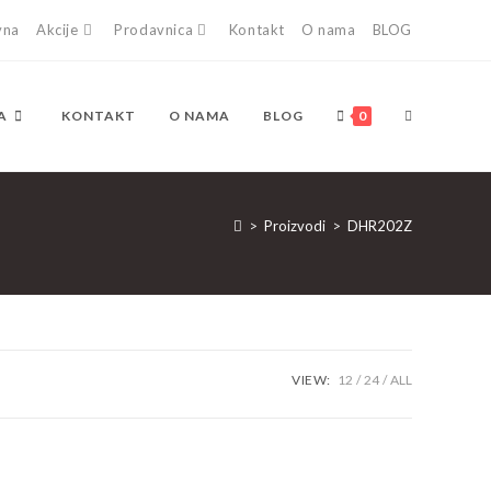
vna
Akcije
Prodavnica
Kontakt
O nama
BLOG
TOGGLE
A
KONTAKT
O NAMA
BLOG
0
WEBSITE
>
Proizvodi
>
DHR202Z
SEARCH
VIEW:
12
24
ALL