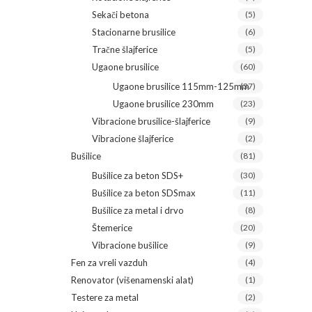
Sekači betona
(5)
Stacionarne brusilice
(6)
Tračne šlajferice
(5)
Ugaone brusilice
(60)
Ugaone brusilice 115mm-125mm
(37)
Ugaone brusilice 230mm
(23)
Vibracione brusilice-šlajferice
(9)
Vibracione šlajferice
(2)
Bušilice
(81)
Bušilice za beton SDS+
(30)
Bušilice za beton SDSmax
(11)
Bušilice za metal i drvo
(8)
Štemerice
(20)
Vibracione bušilice
(9)
Fen za vreli vazduh
(4)
Renovator (višenamenski alat)
(1)
Testere za metal
(2)