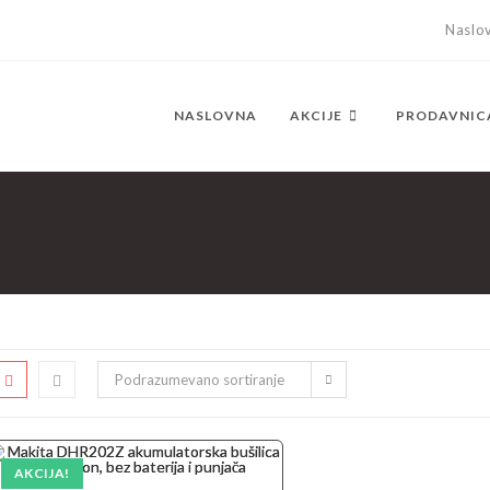
Naslo
NASLOVNA
AKCIJE
PRODAVNIC
Podrazumevano sortiranje
AKCIJA!