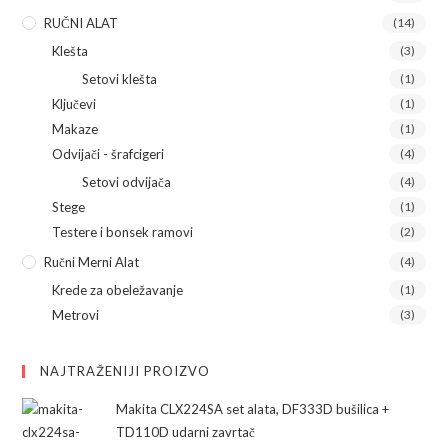
RUČNI ALAT
(14)
Klešta
(3)
Setovi klešta
(1)
Ključevi
(1)
Makaze
(1)
Odvijači - šrafcigeri
(4)
Setovi odvijača
(4)
Stege
(1)
Testere i bonsek ramovi
(2)
Ručni Merni Alat
(4)
Krede za obeležavanje
(1)
Metrovi
(3)
NAJTRAŽENIJI PROIZVO
Makita CLX224SA set alata, DF333D bušilica +
TD110D udarni zavrtač