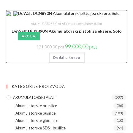
AKUMULATORSKI ALAT
,
Ostali akumulatorski alat
DeWalt DCN890N Akumulatorski pištolj za eksere, Solo
AKCIJA!
Originalna
Trenutna
99.000,00
рсд
121.000,00
рсд
cena
cena
je
je:
Dodaj u korpu
bila:
99.000,00 рсд.
121.000,00 рсд.
KATEGORIJE PROIZVODA
AKUMULATORSKI ALAT
(537)
Akumulatorske brusilice
(56)
Akumulatorske bušilice
(103)
Akumulatorske glodalice
(10)
Akumulatorske SDS+ bušilice
(51)