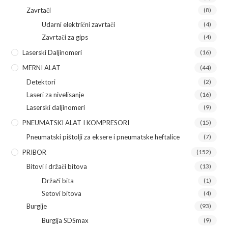
Zavrtači
(8)
Udarni električni zavrtači
(4)
Zavrtači za gips
(4)
Laserski Daljinomeri
(16)
MERNI ALAT
(44)
Detektori
(2)
Laseri za nivelisanje
(16)
Laserski daljinomeri
(9)
PNEUMATSKI ALAT I KOMPRESORI
(15)
Pneumatski pištolji za eksere i pneumatske heftalice
(7)
PRIBOR
(152)
Bitovi i držači bitova
(13)
Držači bita
(1)
Setovi bitova
(4)
Burgije
(93)
Burgija SDSmax
(9)