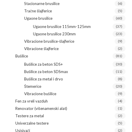
Stacionarne brusilice
(6)
Tračne šlajferice
(5)
Ugaone brusilice
(60)
Ugaone brusilice 115mm-125mm
(37)
Ugaone brusilice 230mm
(23)
Vibracione brusilice-šlajferice
(9)
Vibracione šlajferice
(2)
Bušilice
(81)
Bušilice za beton SDS+
(30)
Bušilice za beton SDSmax
(11)
Bušilice za metal i drvo
(8)
Štemerice
(20)
Vibracione bušilice
(9)
Fen za vreli vazduh
(4)
Renovator (višenamenski alat)
(1)
Testere za metal
(2)
Univerzalne testere
(5)
Usisivači
(2)