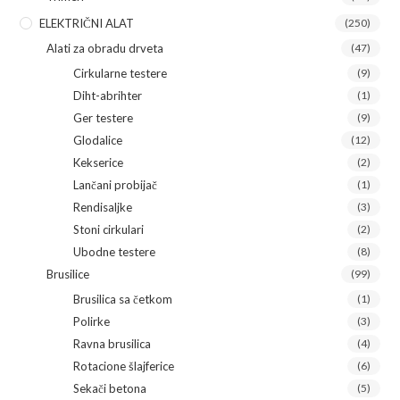
ELEKTRIČNI ALAT
(250)
Alati za obradu drveta
(47)
Cirkularne testere
(9)
Diht-abrihter
(1)
Ger testere
(9)
Glodalice
(12)
Kekserice
(2)
Lančani probijač
(1)
Rendisaljke
(3)
Stoni cirkulari
(2)
Ubodne testere
(8)
Brusilice
(99)
Brusilica sa četkom
(1)
Polirke
(3)
Ravna brusilica
(4)
Rotacione šlajferice
(6)
Sekači betona
(5)