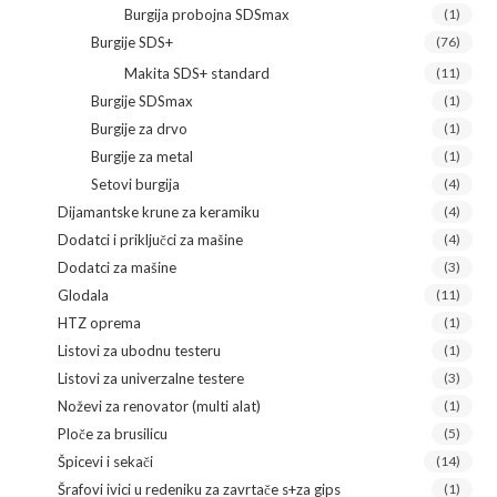
Burgija probojna SDSmax
(1)
Burgije SDS+
(76)
Makita SDS+ standard
(11)
Burgije SDSmax
(1)
Burgije za drvo
(1)
Burgije za metal
(1)
Setovi burgija
(4)
Dijamantske krune za keramiku
(4)
Dodatci i priključci za mašine
(4)
Dodatci za mašine
(3)
Glodala
(11)
HTZ oprema
(1)
Listovi za ubodnu testeru
(1)
Listovi za univerzalne testere
(3)
Noževi za renovator (multi alat)
(1)
Ploče za brusilicu
(5)
Špicevi i sekači
(14)
Šrafovi ivici u redeniku za zavrtače s+za gips
(1)