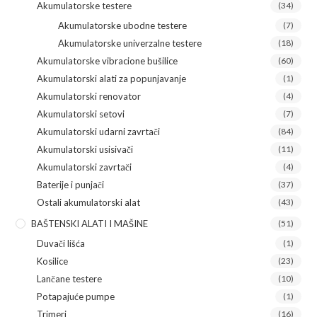
Akumulatorske testere
(34)
Akumulatorske ubodne testere
(7)
Akumulatorske univerzalne testere
(18)
Akumulatorske vibracione bušilice
(60)
Akumulatorski alati za popunjavanje
(1)
Akumulatorski renovator
(4)
Akumulatorski setovi
(7)
Akumulatorski udarni zavrtači
(84)
Akumulatorski usisivači
(11)
Akumulatorski zavrtači
(4)
Baterije i punjači
(37)
Ostali akumulatorski alat
(43)
BAŠTENSKI ALATI I MAŠINE
(51)
Duvači lišća
(1)
Kosilice
(23)
Lančane testere
(10)
Potapajuće pumpe
(1)
Trimeri
(16)