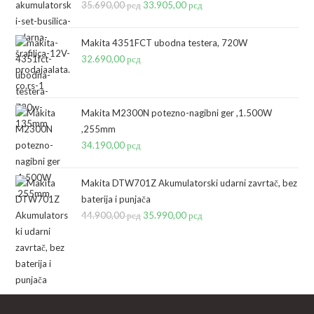
35.690,00
рсд
Originalna
33.905,00
рсд
Trenutna
cena
cena
je
je:
Makita 4351FCT ubodna testera, 720W
bila:
33.905,00 рсд.
32.690,00
рсд
35.690,00 рсд.
Makita M2300N potezno-nagibni ger ,1.500W
,255mm
34.190,00
рсд
Makita DTW701Z Akumulatorski udarni zavrtač, bez
baterija i punjača
44.900,00
рсд
Originalna
35.990,00
рсд
Trenutna
cena
cena
je
je:
bila:
35.990,00 рсд.
44.900,00 рсд.