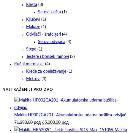
Klešta
(3)
Setovi klešta
(1)
Ključevi
(1)
Makaze
(1)
Odvijači - šrafcigeri
(4)
Setovi odvijača
(4)
Stege
(1)
Testere i bonsek ramovi
(2)
Ručni merni alat
(4)
Krede za obeležavanje
(1)
Metrovi
(3)
NAJTRAŽENIJI PROIZVO
Makita HP002GA201 -Akumulatorska udarna bušilica-odvijač
Originalna
Trenutna
71.390,00
рсд
65.000,00
рсд
cena
cena
Makita