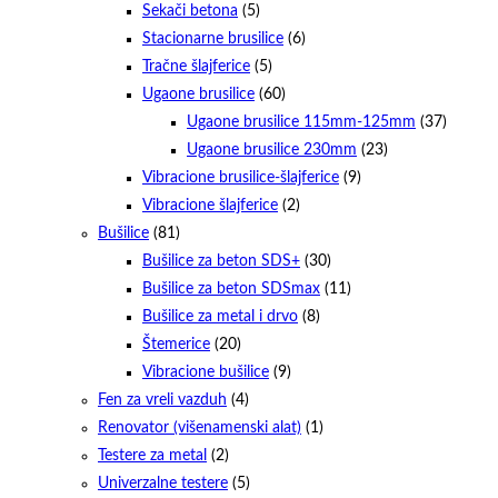
Sekači betona
(5)
Stacionarne brusilice
(6)
Tračne šlajferice
(5)
Ugaone brusilice
(60)
Ugaone brusilice 115mm-125mm
(37)
Ugaone brusilice 230mm
(23)
Vibracione brusilice-šlajferice
(9)
Vibracione šlajferice
(2)
Bušilice
(81)
Bušilice za beton SDS+
(30)
Bušilice za beton SDSmax
(11)
Bušilice za metal i drvo
(8)
Štemerice
(20)
Vibracione bušilice
(9)
Fen za vreli vazduh
(4)
Renovator (višenamenski alat)
(1)
Testere za metal
(2)
Univerzalne testere
(5)