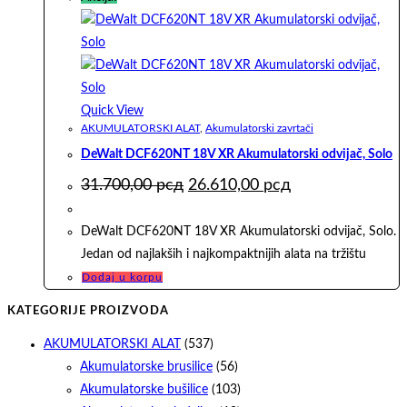
Quick View
AKUMULATORSKI ALAT
,
Akumulatorski zavrtači
DeWalt DCF620NT 18V XR Akumulatorski odvijač, Solo
Originalna
Trenutna
31.700,00
рсд
26.610,00
рсд
cena
cena
je
je:
bila:
26.610,00 рсд.
DeWalt DCF620NT 18V XR Akumulatorski odvijač, Solo.
31.700,00 рсд.
Jedan od najlakših i najkompaktnijih alata na tržištu
Dodaj u korpu
KATEGORIJE PROIZVODA
AKUMULATORSKI ALAT
(537)
Akumulatorske brusilice
(56)
Akumulatorske bušilice
(103)