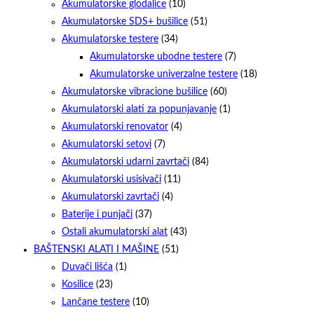
Akumulatorske glodalice
(10)
Akumulatorske SDS+ bušilice
(51)
Akumulatorske testere
(34)
Akumulatorske ubodne testere
(7)
Akumulatorske univerzalne testere
(18)
Akumulatorske vibracione bušilice
(60)
Akumulatorski alati za popunjavanje
(1)
Akumulatorski renovator
(4)
Akumulatorski setovi
(7)
Akumulatorski udarni zavrtači
(84)
Akumulatorski usisivači
(11)
Akumulatorski zavrtači
(4)
Baterije i punjači
(37)
Ostali akumulatorski alat
(43)
BAŠTENSKI ALATI I MAŠINE
(51)
Duvači lišća
(1)
Kosilice
(23)
Lančane testere
(10)