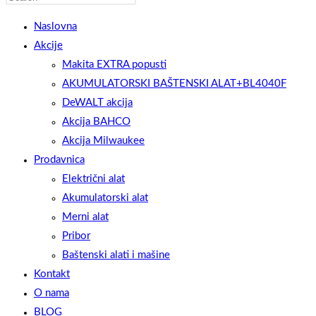
WEBSITE
Escape
Naslovna
to
Akcije
close
Makita EXTRA popusti
the
AKUMULATORSKI BAŠTENSKI ALAT+BL4040F
SEARCH
search
DeWALT akcija
panel.
Akcija BAHCO
Akcija Milwaukee
Prodavnica
Električni alat
Akumulatorski alat
Merni alat
Pribor
Baštenski alati i mašine
Kontakt
O nama
BLOG