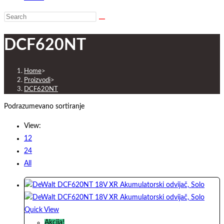
Search
this
DCF620NT
website
Home
>
Proizvodi
>
DCF620NT
Podrazumevano sortiranje
View:
12
24
All
Quick View
Akcija!