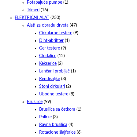
Potapajuće pumpe
(1)
Trimeri
(16)
ELEKTRIČNI ALAT
(250)
Alati za obradu drveta
(47)
Cirkularne testere
(9)
Diht-abrihter
(1)
Ger testere
(9)
Glodalice
(12)
Kekserice
(2)
Lančani probijač
(1)
Rendisaljke
(3)
Stoni cirkulari
(2)
Ubodne testere
(8)
Brusilice
(99)
Brusilica sa četkom
(1)
Polirke
(3)
Ravna brusilica
(4)
Rotacione šlajferice
(6)