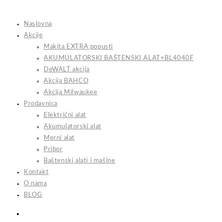
Skip
to
Naslovna
content
Akcije
Makita EXTRA popusti
AKUMULATORSKI BAŠTENSKI ALAT+BL4040F
DeWALT akcija
Akcija BAHCO
Akcija Milwaukee
Prodavnica
Električni alat
Akumulatorski alat
Merni alat
Pribor
Baštenski alati i mašine
Kontakt
O nama
BLOG