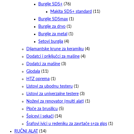
Burgije SDS+
(76)
Makita SDS+ standard
(11)
Burgije SDSmax
(1)
Burgije za drvo
(1)
Burgije za metal
(1)
Setovi burgija
(4)
Dijamantske krune za keramiku
(4)
Dodatci i priključci za mašine
(4)
Dodatci za mašine
(3)
Glodala
(11)
HTZ oprema
(1)
Listovi za ubodnu testeru
(1)
Listovi za univerzalne testere
(3)
Noževi za renovator (multi alat)
(1)
Ploče za brusilicu
(5)
Špicevi i sekači
(14)
Šrafovi ivici u redeniku za zavrtače s+za gips
(1)
RUČNI ALAT
(14)