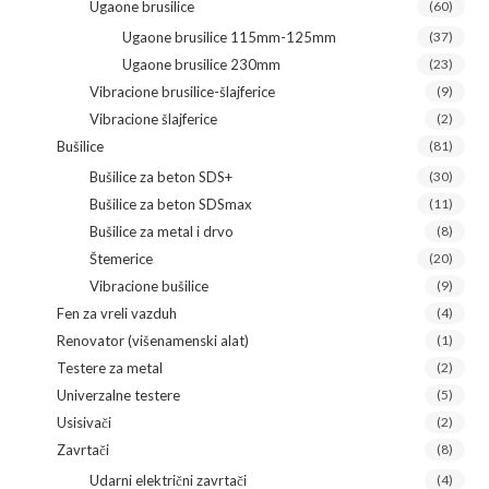
Ugaone brusilice
(60)
Ugaone brusilice 115mm-125mm
(37)
Ugaone brusilice 230mm
(23)
Vibracione brusilice-šlajferice
(9)
Vibracione šlajferice
(2)
Bušilice
(81)
Bušilice za beton SDS+
(30)
Bušilice za beton SDSmax
(11)
Bušilice za metal i drvo
(8)
Štemerice
(20)
Vibracione bušilice
(9)
Fen za vreli vazduh
(4)
Renovator (višenamenski alat)
(1)
Testere za metal
(2)
Univerzalne testere
(5)
Usisivači
(2)
Zavrtači
(8)
Udarni električni zavrtači
(4)