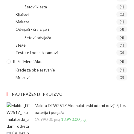
Setovi klešta
(1)
Ključevi
(1)
Makaze
(1)
Odvijači - šrafcigeri
(4)
Setovi odvijača
(4)
Stege
(1)
Testere i bonsek ramovi
(2)
Ručni Merni Alat
(4)
Krede za obeležavanje
(1)
Metrovi
(3)
NAJTRAŽENIJI PROIZVO
Makita DTW251Z Akumulatorski udarni odvijač, bez
baterija i punjača
19.990,00
рсд
Originalna
18.990,00
рсд
Trenutna
cena
cena