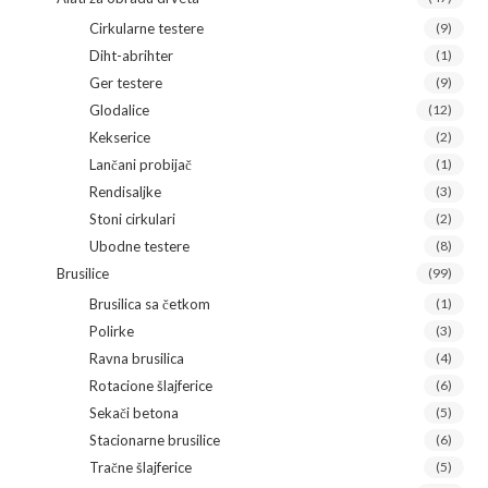
Cirkularne testere
(9)
Diht-abrihter
(1)
Ger testere
(9)
Glodalice
(12)
Kekserice
(2)
Lančani probijač
(1)
Rendisaljke
(3)
Stoni cirkulari
(2)
Ubodne testere
(8)
Brusilice
(99)
Brusilica sa četkom
(1)
Polirke
(3)
Ravna brusilica
(4)
Rotacione šlajferice
(6)
Sekači betona
(5)
Stacionarne brusilice
(6)
Tračne šlajferice
(5)