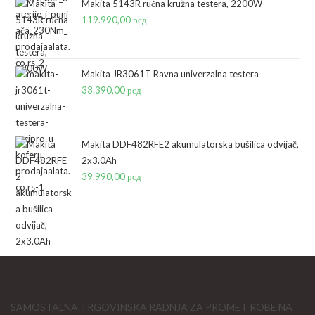
je
je:
Makita 5143R ručna kružna testera, 2200W
bila:
18.990,00 рсд.
119.990,00
рсд
19.990,00 рсд.
Makita JR3061T Ravna univerzalna testera
33.390,00
рсд
Makita DDF482RFE2 akumulatorska bušilica odvijač,
2x3.0Ah
39.990,00
рсд
SAMOSTALNA TRGOVINSKA RADNJA ZA PROMET ROBE NA