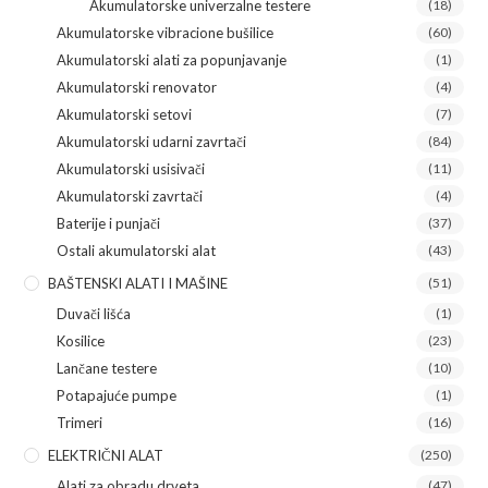
Akumulatorske univerzalne testere
(18)
Akumulatorske vibracione bušilice
(60)
Akumulatorski alati za popunjavanje
(1)
Akumulatorski renovator
(4)
Akumulatorski setovi
(7)
Akumulatorski udarni zavrtači
(84)
Akumulatorski usisivači
(11)
Akumulatorski zavrtači
(4)
Baterije i punjači
(37)
Ostali akumulatorski alat
(43)
BAŠTENSKI ALATI I MAŠINE
(51)
Duvači lišća
(1)
Kosilice
(23)
Lančane testere
(10)
Potapajuće pumpe
(1)
Trimeri
(16)
ELEKTRIČNI ALAT
(250)
Alati za obradu drveta
(47)