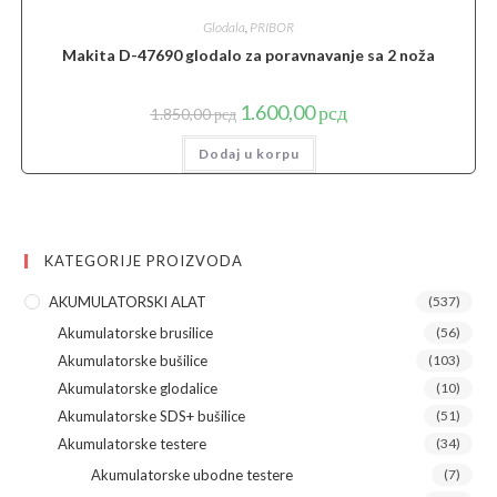
Glodala
,
PRIBOR
Makita D-47690 glodalo za poravnavanje sa 2 noža
Originalna
Trenutna
1.600,00
рсд
1.850,00
рсд
cena
cena
je
je:
Dodaj u korpu
bila:
1.600,00 рсд.
1.850,00 рсд.
KATEGORIJE PROIZVODA
AKUMULATORSKI ALAT
(537)
Akumulatorske brusilice
(56)
Akumulatorske bušilice
(103)
Akumulatorske glodalice
(10)
Akumulatorske SDS+ bušilice
(51)
Akumulatorske testere
(34)
Akumulatorske ubodne testere
(7)