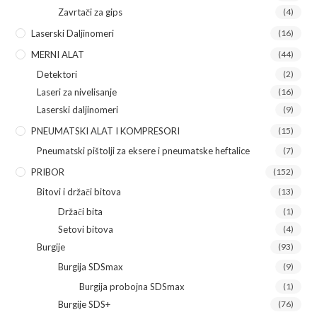
Zavrtači za gips
(4)
Laserski Daljinomeri
(16)
MERNI ALAT
(44)
Detektori
(2)
Laseri za nivelisanje
(16)
Laserski daljinomeri
(9)
PNEUMATSKI ALAT I KOMPRESORI
(15)
Pneumatski pištolji za eksere i pneumatske heftalice
(7)
PRIBOR
(152)
Bitovi i držači bitova
(13)
Držači bita
(1)
Setovi bitova
(4)
Burgije
(93)
Burgija SDSmax
(9)
Burgija probojna SDSmax
(1)
Burgije SDS+
(76)