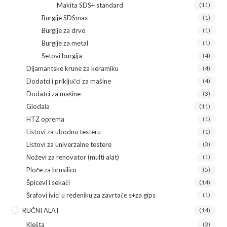
Makita SDS+ standard
(11)
Burgije SDSmax
(1)
Burgije za drvo
(1)
Burgije za metal
(1)
Setovi burgija
(4)
Dijamantske krune za keramiku
(4)
Dodatci i priključci za mašine
(4)
Dodatci za mašine
(3)
Glodala
(11)
HTZ oprema
(1)
Listovi za ubodnu testeru
(1)
Listovi za univerzalne testere
(3)
Noževi za renovator (multi alat)
(1)
Ploče za brusilicu
(5)
Špicevi i sekači
(14)
Šrafovi ivici u redeniku za zavrtače s+za gips
(1)
RUČNI ALAT
(14)
Klešta
(3)