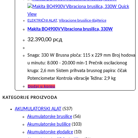
Quick
View
ELEKTRIČNI ALAT
,
Vibracione brusilice-šlajferice
Makita BO4900V Vibraciona brusilica, 330W
32.390,00
рсд
Snaga: 330 W Brusna ploča: 115 x 229 mm Broj hodova
u minutu: 8.000 - 20.000 min-1 Prečnik oscilacionog
kruga: 2,6 mm Sistem prihvata brusnog papira: čičak
Potenciometar Kontrola vibracije Težina: 2,9 kg
Dodaj u korpu
KATEGORIJE PROIZVODA
AKUMULATORSKI ALAT
(537)
Akumulatorske brusilice
(56)
Akumulatorske bušilice
(103)
Akumulatorske glodalice
(10)