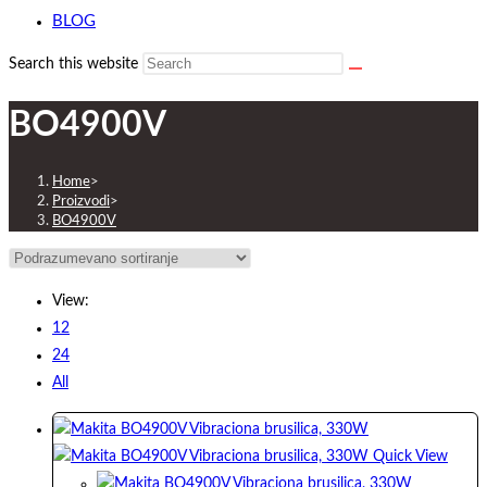
BLOG
Search this website
BO4900V
Home
>
Proizvodi
>
BO4900V
View:
12
24
All
Quick View