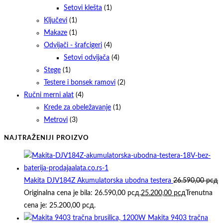
Setovi klešta
(1)
Ključevi
(1)
Makaze
(1)
Odvijači - šrafcigeri
(4)
Setovi odvijača
(4)
Stege
(1)
Testere i bonsek ramovi
(2)
Ručni merni alat
(4)
Krede za obeležavanje
(1)
Metrovi
(3)
NAJTRAŽENIJI PROIZVO
Makita DJV184Z Akumulatorska ubodna testera
26.590,00
рсд
Originalna cena je bila: 26.590,00 рсд.
25.200,00
рсд
Trenutna
cena je: 25.200,00 рсд.
Makita 9403 tračna