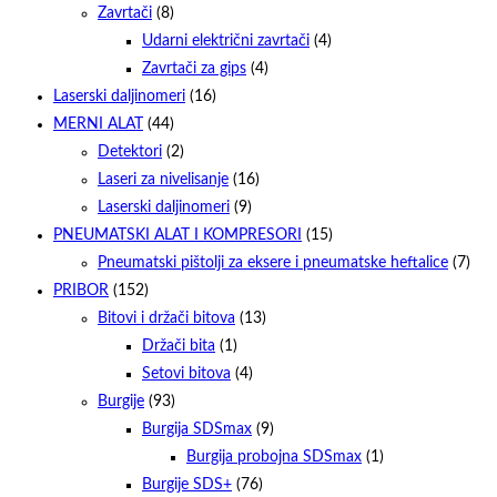
Zavrtači
(8)
Udarni električni zavrtači
(4)
Zavrtači za gips
(4)
Laserski daljinomeri
(16)
MERNI ALAT
(44)
Detektori
(2)
Laseri za nivelisanje
(16)
Laserski daljinomeri
(9)
PNEUMATSKI ALAT I KOMPRESORI
(15)
Pneumatski pištolji za eksere i pneumatske heftalice
(7)
PRIBOR
(152)
Bitovi i držači bitova
(13)
Držači bita
(1)
Setovi bitova
(4)
Burgije
(93)
Burgija SDSmax
(9)
Burgija probojna SDSmax
(1)
Burgije SDS+
(76)