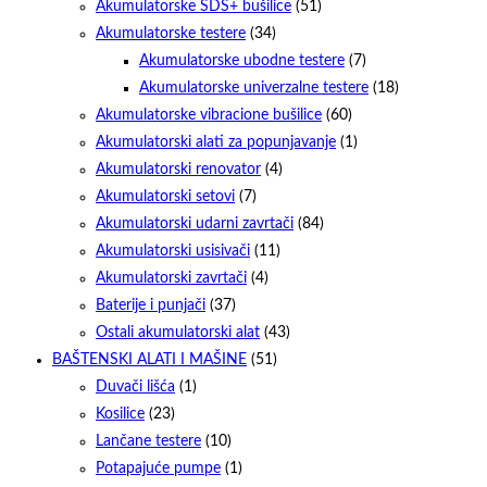
Akumulatorske SDS+ bušilice
(51)
Akumulatorske testere
(34)
Akumulatorske ubodne testere
(7)
Akumulatorske univerzalne testere
(18)
Akumulatorske vibracione bušilice
(60)
Akumulatorski alati za popunjavanje
(1)
Akumulatorski renovator
(4)
Akumulatorski setovi
(7)
Akumulatorski udarni zavrtači
(84)
Akumulatorski usisivači
(11)
Akumulatorski zavrtači
(4)
Baterije i punjači
(37)
Ostali akumulatorski alat
(43)
BAŠTENSKI ALATI I MAŠINE
(51)
Duvači lišća
(1)
Kosilice
(23)
Lančane testere
(10)
Potapajuće pumpe
(1)