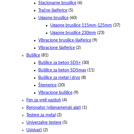
Stacionarne brusilice
(6)
Tračne šlajferice
(5)
Ugaone brusilice
(60)
Ugaone brusilice 115mm-125mm
(37)
Ugaone brusilice 230mm
(23)
Vibracione brusilice-šlajferice
(9)
Vibracione šlajferice
(2)
Bušilice
(81)
Bušilice za beton SDS+
(30)
Bušilice za beton SDSmax
(11)
Bušilice za metal i drvo
(8)
Štemerice
(20)
Vibracione bušilice
(9)
Fen za vreli vazduh
(4)
Renovator (višenamenski alat)
(1)
Testere za metal
(2)
Univerzalne testere
(5)
Usisivači
(2)