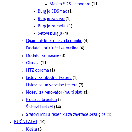
Makita SDS+ standard
(11)
Burgije SDSmax
(1)
Burgije za drvo
(1)
Burgije za metal
(1)
Setovi burgija
(4)
Dijamantske krune za keramiku
(4)
Dodatci i priključci za mašine
(4)
Dodatci za mašine
(3)
Glodala
(11)
HTZ oprema
(1)
Listovi za ubodnu testeru
(1)
Listovi za univerzalne testere
(3)
Noževi za renovator (multi alat)
(1)
Ploče za brusilicu
(5)
Špicevi i sekači
(14)
Šrafovi ivici u redeniku za zavrtače s+za gips
(1)
RUČNI ALAT
(14)
Klešta
(3)