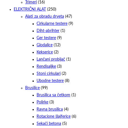
Trimeri
(16)
ELEKTRIČNI ALAT
(250)
Alati za obradu drveta
(47)
Cirkularne testere
(9)
Diht-abrihter
(1)
Ger testere
(9)
Glodalice
(12)
Kekserice
(2)
Lančani probijač
(1)
Rendisaljke
(3)
Stoni cirkulari
(2)
Ubodne testere
(8)
Brusilice
(99)
Brusilica sa četkom
(1)
Polirke
(3)
Ravna brusilica
(4)
Rotacione šlajferice
(6)
Sekači betona
(5)