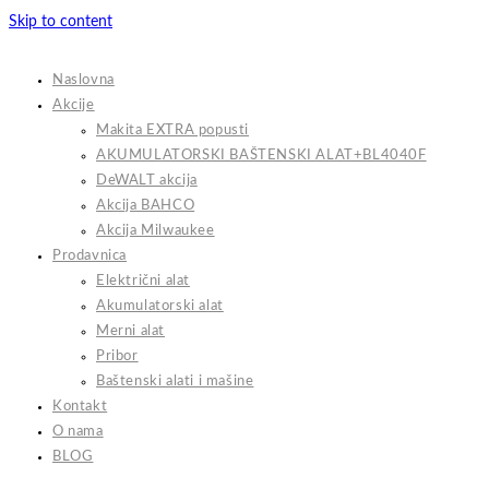
Skip to content
Naslovna
Akcije
Makita EXTRA popusti
AKUMULATORSKI BAŠTENSKI ALAT+BL4040F
DeWALT akcija
Akcija BAHCO
Akcija Milwaukee
Prodavnica
Električni alat
Akumulatorski alat
Merni alat
Pribor
Baštenski alati i mašine
Kontakt
O nama
BLOG