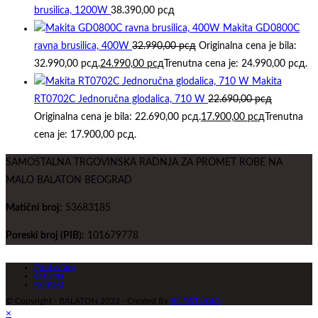
brusilica, 1200W
38.390,00
рсд
Makita GD0800C
ravna brusilica, 400W
32.990,00
рсд
Originalna cena je bila:
32.990,00 рсд.
24.990,00
рсд
Trenutna cena je: 24.990,00 рсд.
Makita
RT0702C Jednoručna glodalica, 710 W
22.690,00
рсд
Originalna cena je bila: 22.690,00 рсд.
17.900,00
рсд
Trenutna
cena je: 17.900,00 рсд.
SAMOSTALNA TRGOVINSKA RADNJA ZA PROMET ROBE NA
MALO BALATON BEOGRAD
Matični broj:
53683185
Poreski broj (PIB):
101679778
Prodavnica
O nama
Kontakt
© Copyright - BALATON 2022 - Created By
BILDSTUDIO
×